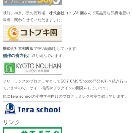
以前、神奈川県の養鶏場、
株式会社コトブキ園
さんで高品質な鶏糞堆肥の
製造に関わらせていただきました。
株式会社京都農販
で技術顧問をしています。
稲作の省力化
に取り組んでいます。
フリーランスのプログラマとしてSOY CMS/Shopの開発も引き続き行っ
ていますので、サイト構築やプラグインの開発をしています。
他に
Tera school
の小中学生向けのプログラミング教室で教えています。
リンク