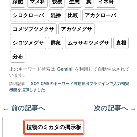
緑肥
マメ科
観察
生態
葉
イネ科
シロクローバ
混播
比較
アカクローバ
コメツブツメクサ
アカツメグサ
シロツメグサ
群衆
ムラサキツメグサ
直根
分布
上のキーワード検索は
Gemini
を利用して自動生成されて
います。
詳細記事 :
SOY CMSのキーワード自動抽出プラグインで入力補完
機能を追加しました
←
前の記事へ
次の記事へ
→
植物のミカタの掲示板