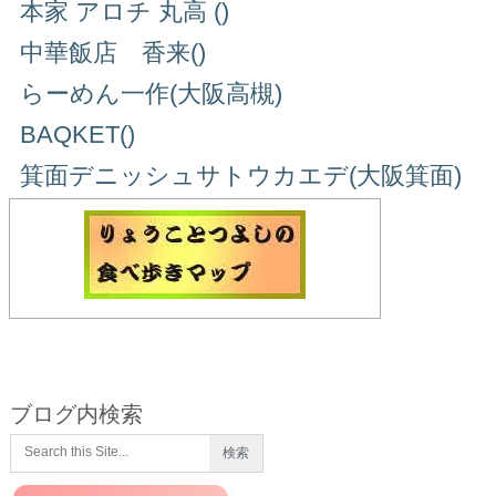
本家 アロチ 丸高 ()
中華飯店 香来()
らーめん一作(大阪高槻)
BAQKET()
箕面デニッシュサトウカエデ(大阪箕面)
ブログ内検索