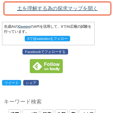
土を理解する為の探求マップを開く
生成AIの
Gemini
のAPIを活用して、XでAI広報の試験を
行っています。
Xで@saitodevをフォロー
Facebookでフォローする
ツイート
シェア
キーワード検索