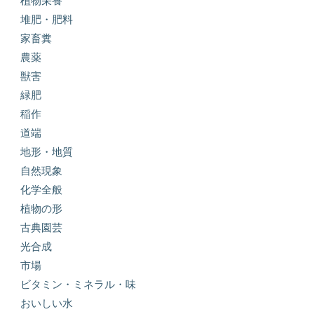
植物栄養
堆肥・肥料
家畜糞
農薬
獣害
緑肥
稲作
道端
地形・地質
自然現象
化学全般
植物の形
古典園芸
光合成
市場
ビタミン・ミネラル・味
おいしい水