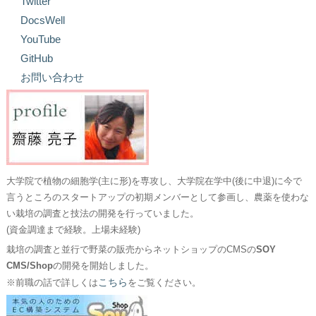
Twitter
DocsWell
YouTube
GitHub
お問い合わせ
大学院で植物の細胞学(主に形)を専攻し、大学院在学中(後に中退)に今で
言うところのスタートアップの初期メンバーとして参画し、農薬を使わな
い栽培の調査と技法の開発を行っていました。
(資金調達まで経験。上場未経験)
栽培の調査と並行で野菜の販売からネットショップのCMSの
SOY
CMS/Shop
の開発を開始しました。
こちら
※前職の話で詳しくは
をご覧ください。