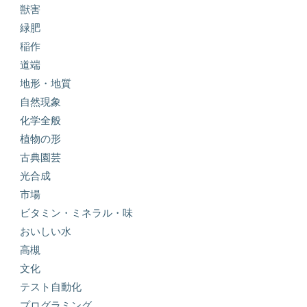
獣害
緑肥
稲作
道端
地形・地質
自然現象
化学全般
植物の形
古典園芸
光合成
市場
ビタミン・ミネラル・味
おいしい水
高槻
文化
テスト自動化
プログラミング