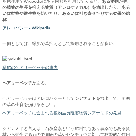
多感作用でWikipediaにある内容を引用してみると、
ある植物が他
の植物の生長を抑える物質（アレロケミカル）を放出したり、ある
いは動物や微生物を防いだり、あるいは引き寄せたりする効果の総
称
アレロパシー - Wikipedia
一例としては、緑肥で草抑えとして採用されることが多い、
緑肥のヘアリーベッチの底力
ヘアリーベッチ
がある。
ヘアリーベッチはアレロパシーとして
シアナミド
を放出して、周囲
の草の生育を妨げるらしい。
ヘアリーベッチに含まれる植物生長阻害物質シアナミドの発見
シアナミドと言えば、石灰窒素という肥料でもあり農薬でもある資
材から発生するもので周囲の草やセンチュウに対して攻撃的な作用