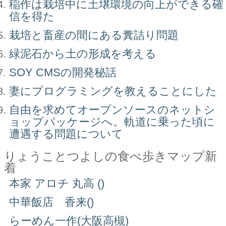
稲作は栽培中に土壌環境の向上ができる確
信を得た
栽培と畜産の間にある糞詰り問題
緑泥石から土の形成を考える
SOY CMSの開発秘話
妻にプログラミングを教えることにした
自由を求めてオープンソースのネットシ
ョップパッケージへ。軌道に乗った頃に
遭遇する問題について
りょうことつよしの食べ歩きマップ新
着
本家 アロチ 丸高 ()
中華飯店 香来()
らーめん一作(大阪高槻)