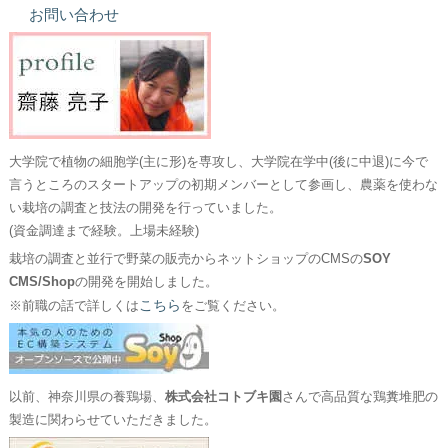
お問い合わせ
大学院で植物の細胞学(主に形)を専攻し、大学院在学中(後に中退)に今で
言うところのスタートアップの初期メンバーとして参画し、農薬を使わな
い栽培の調査と技法の開発を行っていました。
(資金調達まで経験。上場未経験)
栽培の調査と並行で野菜の販売からネットショップのCMSの
SOY
CMS/Shop
の開発を開始しました。
こちら
※前職の話で詳しくは
をご覧ください。
以前、神奈川県の養鶏場、
株式会社コトブキ園
さんで高品質な鶏糞堆肥の
製造に関わらせていただきました。