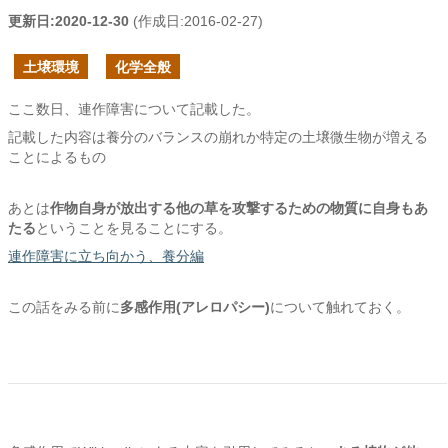
更新日:
2020-12-30
(作成日:
2016-02-27
)
土壌環境
化学全般
ここ数日、連作障害について記載した。
記載した内容は養分のバランスの崩れか特定の土壌微生物が増える
ことによるもの
あとは
作物自身が放出する他の草を攻撃するための物質に自身もあ
たる
ということを見ることにする。
連作障害に立ち向かう、養分編
この話をみる前に
多感作用(アレロパシー)
について触れておく。