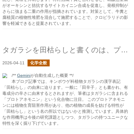
がオーキシンと拮抗するサイトカイニン合成を促進し、発根抑制が
さらに強まる二重の作用が指摘されています。対策として、牛糞と
腐植質の植物性堆肥を混合して施肥することで、クロピラリドの影
響を軽減できると提案されています。
タガラシを田枯らしと書くのは、プロトアネモニンの作用に因るものか？
2026-04-11
化学全般
/**
Gemini
が自動生成した概要 **/
本ブログ記事では、キンポウゲ科植物タガラシの漢字表記
「田枯らし」の由来に迫ります。一般に「田辛子」とも書かれ、有
毒成分の辛さに由来するとされますが、筆者はタガラシに含まれる
「プロトアネモニン」という化合物に注目。 このプロトアネモニ
ンには植物生育阻害作用があり、他の植物の成長を妨げる特性が
「田枯らし」という名の所以ではないかと推測しています。具体的
な作用機序は今後の研究課題としつつ、タガラシの持つユニークな
特性を深く掘り下げています。