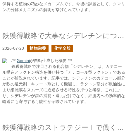
保持する植物の巧妙なメカニズムです。今後の課題として、クマリ
ンの分解メカニズムの解明が挙げられています。
鉄獲得戦略で大事なシデレチンについて
2026-07-20
植物栄養
化学全般
/**
Gemini
が自動生成した概要 **/
鉄獲得戦略で注目される化合物「シデレチン」は、カテコー
ル構造とラクトン構造を併せ持つ「カテコール型ラクトン」である
ことが解説されています。記事では、シデレチンのカテコール部分
が鉄の還元剤・キレート剤として機能し、ラクトン部分が親油性に
より細胞膜をスムーズに通過させる特性を持つと考察。これによ
り、シデレチンが鉄の捕捉・還元だけでなく、細胞内への効率的な
輸送にも寄与する可能性が示唆されています。
鉄獲得戦略のストラテジーⅠで働く化合物は何か？