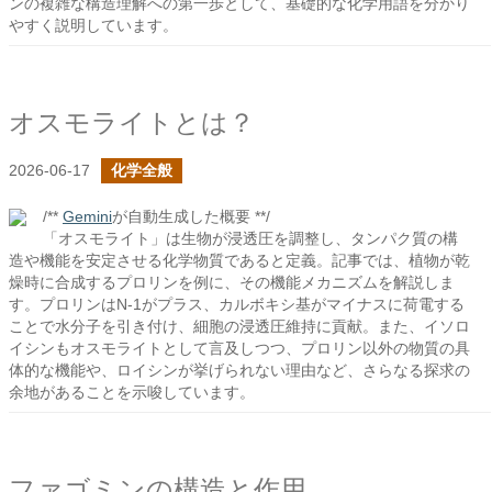
ンの複雑な構造理解への第一歩として、基礎的な化学用語を分かり
やすく説明しています。
オスモライトとは？
2026-06-17
化学全般
/**
Gemini
が自動生成した概要 **/
「オスモライト」は生物が浸透圧を調整し、タンパク質の構
造や機能を安定させる化学物質であると定義。記事では、植物が乾
燥時に合成するプロリンを例に、その機能メカニズムを解説しま
す。プロリンはN-1がプラス、カルボキシ基がマイナスに荷電する
ことで水分子を引き付け、細胞の浸透圧維持に貢献。また、イソロ
イシンもオスモライトとして言及しつつ、プロリン以外の物質の具
体的な機能や、ロイシンが挙げられない理由など、さらなる探求の
余地があることを示唆しています。
ファゴミンの構造と作用