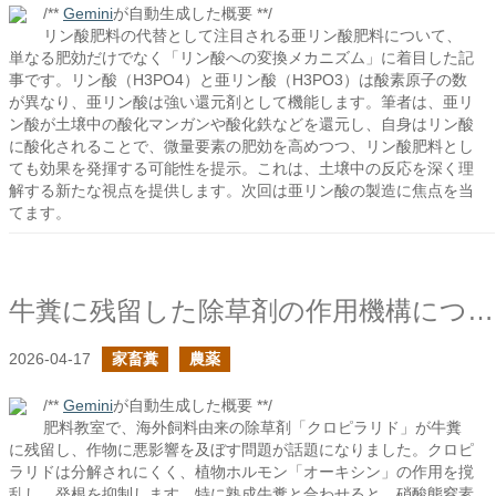
/**
Gemini
が自動生成した概要 **/
リン酸肥料の代替として注目される亜リン酸肥料について、
単なる肥効だけでなく「リン酸への変換メカニズム」に着目した記
事です。リン酸（H3PO4）と亜リン酸（H3PO3）は酸素原子の数
が異なり、亜リン酸は強い還元剤として機能します。筆者は、亜リ
ン酸が土壌中の酸化マンガンや酸化鉄などを還元し、自身はリン酸
に酸化されることで、微量要素の肥効を高めつつ、リン酸肥料とし
ても効果を発揮する可能性を提示。これは、土壌中の反応を深く理
解する新たな視点を提供します。次回は亜リン酸の製造に焦点を当
てます。
牛糞に残留した除草剤の作用機構について
2026-04-17
家畜糞
農薬
/**
Gemini
が自動生成した概要 **/
肥料教室で、海外飼料由来の除草剤「クロピラリド」が牛糞
に残留し、作物に悪影響を及ぼす問題が話題になりました。クロピ
ラリドは分解されにくく、植物ホルモン「オーキシン」の作用を撹
乱し、発根を抑制します。特に熟成牛糞と合わせると、硝酸態窒素