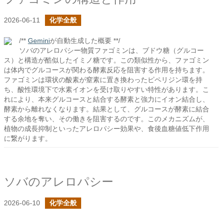
2026-06-11
化学全般
/**
Gemini
が自動生成した概要 **/
ソバのアレロパシー物質ファゴミンは、ブドウ糖（グルコー
ス）と構造が酷似したイミノ糖です。この類似性から、ファゴミン
は体内でグルコースが関わる酵素反応を阻害する作用を持ちます。
ファゴミンは環状の酸素が窒素に置き換わったピペリジン環を持
ち、酸性環境下で水素イオンを受け取りやすい特性があります。こ
れにより、本来グルコースと結合する酵素と強力にイオン結合し、
酵素から離れなくなります。結果として、グルコースが酵素に結合
する余地を奪い、その働きを阻害するのです。このメカニズムが、
植物の成長抑制といったアレロパシー効果や、食後血糖値低下作用
に繋がります。
ソバのアレロパシー
2026-06-10
化学全般