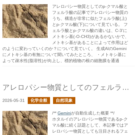
アレロパシー物質としてのp-クマル酸と
フェルラ酸の記事でアレロパシー物質の
うち、構造が非常に似たフェルラ酸(上)
とp-クマル酸(下)について見ている。 フ
ェルラ酸とp-クマル酸の違いは、C-3'に
メトキシ基(-O-CH3)があるかないかで、
メトキシ基があることによって作用はど
のように変わっていくのか？について見ていく。 生成AIのGemini
にメトキシ基の有無について聞いてみたところ、 ・メトキシ基に
よって疎水性(脂溶性)が向上し、標的植物の根の細胞膜を通過
アレロパシー物質としてのフェルラ酸の構造
2026-05-31
化学全般
自然現象
/**
Gemini
が自動生成した概要 **/
ホタルイのアレロパシー物質であるp-ク
マル酸に続く話題として、本記事ではア
レロパシー物質としても注目されるフェ