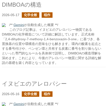
DIMBOAの構造
2026-05-17
化学全般
稲作
/**
Gemini
が自動生成した概要 **/
このブログ記事は、イヌビエのアレロパシー物質である
DIMBOAの化学構造について詳細に解説しています。正式名称
「2,4-dihydroxy-7-methoxy-1,4-benzoxazin-3-one」に基づき、各
置換基の位置や環構造の意味をひも解きます。環内の酸素を起点と
する番号付けや、ベンゼン環と共有する炭素に番号を割り振らない
といった専門的なルールを具体例で説明し、DIMBOAの構造理解を
深めます。これにより、今後のアレロパシー物質に関する詳細な解
説の基礎を築く内容となっています。
イヌビエのアレロパシー
2026-05-16
化学全般
稲作
/**
Gemini
が自動生成した概要 **/