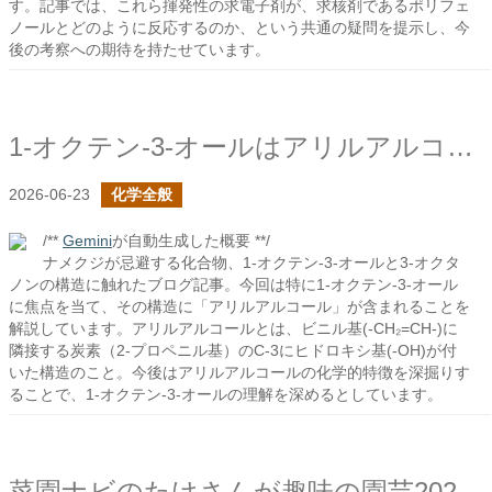
す。記事では、これら揮発性の求電子剤が、求核剤であるポリフェ
ノールとどのように反応するのか、という共通の疑問を提示し、今
後の考察への期待を持たせています。
1-オクテン-3-オールはアリルアルコール
2026-06-23
化学全般
/**
Gemini
が自動生成した概要 **/
ナメクジが忌避する化合物、1-オクテン-3-オールと3-オクタ
ノンの構造に触れたブログ記事。今回は特に1-オクテン-3-オール
に焦点を当て、その構造に「アリルアルコール」が含まれることを
解説しています。アリルアルコールとは、ビニル基(-CH₂=CH-)に
隣接する炭素（2-プロペニル基）のC-3にヒドロキシ基(-OH)が付
いた構造のこと。今後はアリルアルコールの化学的特徴を深掘りす
ることで、1-オクテン-3-オールの理解を深めるとしています。
菜園ナビのたけさんが趣味の園芸2026年7月号の企画で講師をされていたので購入した