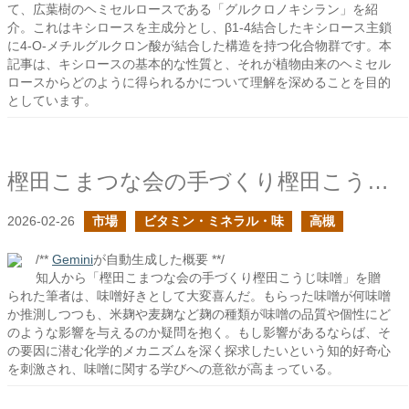
て、広葉樹のヘミセルロースである「グルクロノキシラン」を紹
介。これはキシロースを主成分とし、β1-4結合したキシロース主鎖
に4-O-メチルグルクロン酸が結合した構造を持つ化合物群です。本
記事は、キシロースの基本的な性質と、それが植物由来のヘミセル
ロースからどのように得られるかについて理解を深めることを目的
としています。
樫田こまつな会の手づくり樫田こうじ味噌を頂いた
2026-02-26
市場
ビタミン・ミネラル・味
高槻
/**
Gemini
が自動生成した概要 **/
知人から「樫田こまつな会の手づくり樫田こうじ味噌」を贈
られた筆者は、味噌好きとして大変喜んだ。もらった味噌が何味噌
か推測しつつも、米麹や麦麹など麹の種類が味噌の品質や個性にど
のような影響を与えるのか疑問を抱く。もし影響があるならば、そ
の要因に潜む化学的メカニズムを深く探求したいという知的好奇心
を刺激され、味噌に関する学びへの意欲が高まっている。