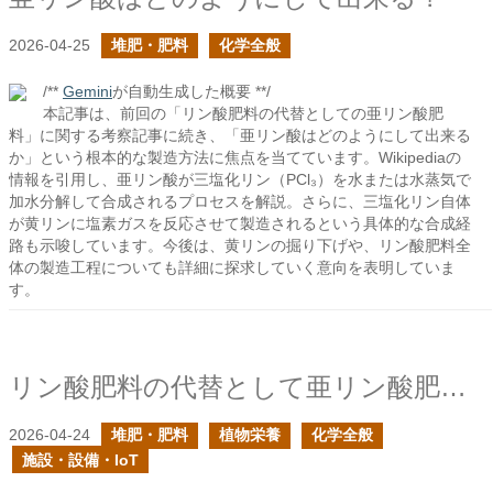
2026-04-25
堆肥・肥料
化学全般
/**
Gemini
が自動生成した概要 **/
本記事は、前回の「リン酸肥料の代替としての亜リン酸肥
料」に関する考察記事に続き、「亜リン酸はどのようにして出来る
か」という根本的な製造方法に焦点を当てています。Wikipediaの
情報を引用し、亜リン酸が三塩化リン（PCl₃）を水または水蒸気で
加水分解して合成されるプロセスを解説。さらに、三塩化リン自体
が黄リンに塩素ガスを反応させて製造されるという具体的な合成経
路も示唆しています。今後は、黄リンの掘り下げや、リン酸肥料全
体の製造工程についても詳細に探求していく意向を表明していま
す。
リン酸肥料の代替として亜リン酸肥料を使っても良いか？
2026-04-24
堆肥・肥料
植物栄養
化学全般
施設・設備・IoT