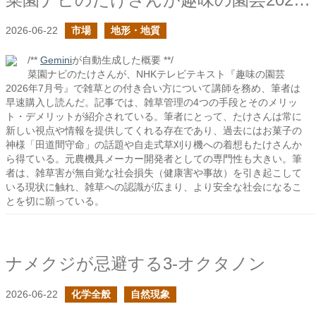
2026-06-22
市場
地形・地質
/**
Gemini
が自動生成した概要 **/
菜園ナビのたけさんが、NHKテレビテキスト『趣味の園芸
2026年7月号』で雑草との付き合い方について講師を務め、筆者は
早速購入し読んだ。記事では、雑草管理の4つの手段とそのメリッ
ト・デメリットが紹介されている。筆者にとって、たけさんは常に
新しい視点や情報を提供してくれる存在であり、過去にはお菓子の
神様「田道間守命」の話題や自走式草刈り機への着想もたけさんか
ら得ている。元農機具メーカー開発者としての専門性も大きい。筆
者は、雑草害が無自覚な社会損失（健康害や事故）を引き起こして
いる現状に触れ、雑草への認識が広まり、より安全な社会になるこ
とを切に願っている。
ナメクジが忌避する3-オクタノン
2026-06-22
化学全般
自然現象