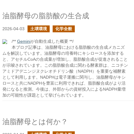
油脂酵母の脂肪酸の生合成
2026-04-03
土壌環境
化学全般
/**
Gemini
が自動生成した概要 **/
本ブログ記事は、油脂酵母における脂肪酸の生合成メカニズ
ムを解説しています。油脂酵母の培養時にキシロースを添加する
と、アセチルCoAの合成量が増加し、脂肪酸合成が促進されること
が示唆されています。この脂肪酸合成に関わる酵素群は、ニコチン
アミドアデニンジヌクレオチドリン酸（NADPH）を重要な補酵素
として利用します。NADPHは電子運搬に関与し、油脂酵母がキシ
ロースと共にNADPHを豊富に利用できれば、脂肪酸合成がより活
発になると推測。今後は、外部からの資材投入によるNADPH量増
加の可能性が課題として挙げられています。
油脂酵母とは何か？