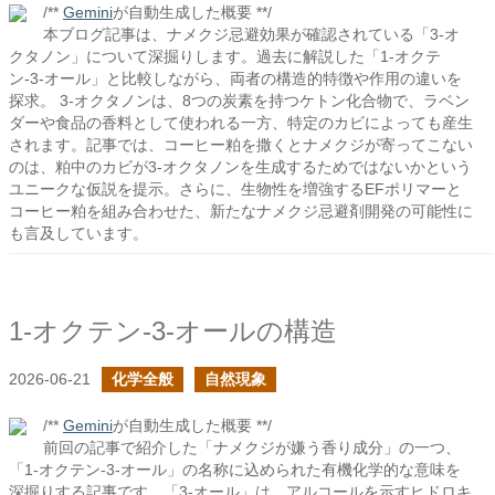
/**
Gemini
が自動生成した概要 **/
本ブログ記事は、ナメクジ忌避効果が確認されている「3-オ
クタノン」について深掘りします。過去に解説した「1-オクテ
ン-3-オール」と比較しながら、両者の構造的特徴や作用の違いを
探求。 3-オクタノンは、8つの炭素を持つケトン化合物で、ラベン
ダーや食品の香料として使われる一方、特定のカビによっても産生
されます。記事では、コーヒー粕を撒くとナメクジが寄ってこない
のは、粕中のカビが3-オクタノンを生成するためではないかという
ユニークな仮説を提示。さらに、生物性を増強するEFポリマーと
コーヒー粕を組み合わせた、新たなナメクジ忌避剤開発の可能性に
も言及しています。
1-オクテン-3-オールの構造
2026-06-21
化学全般
自然現象
/**
Gemini
が自動生成した概要 **/
前回の記事で紹介した「ナメクジが嫌う香り成分」の一つ、
「1-オクテン-3-オール」の名称に込められた有機化学的な意味を
深掘りする記事です。「3-オール」は、アルコールを示すヒドロキ