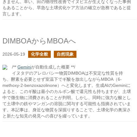
きません。幸い、田の物理性改善でイヌビエが生えなくなった事例
もあることから、早急な土壌劣化ケア方法の確立が急務であると提
言します。
DIMBOAからMBOAへ
2026-05-19
化学全般
自然現象
/**
Gemini
が自動生成した概要 **/
イヌタデのアレロパシー物質DIMBOAは不安定な性質を持
ち、酵素を必要とせず室温下でギ酸を放出しながらMBOA（6-
methoxy-2-benzoxazolinone）へと変化します。生成AIのGeminiに
よると、このギ酸は最小のカルボン酸で還元性も持ちますが、土壌
中で微生物に消費されることが判明。しかし、同時に強力な酸とし
て土壌中の鉄やマンガンの溶脱に関与する可能性も指摘されていま
す。本記事は、身近な物質を深掘りすることで、土壌化学の奥深さ
と新たな知見の発見への喜びを綴っています。