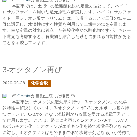
本記事では、土壌中の遊離酸化鉄の定量方法として、ハイド
ロサルファイトを用いた還元原理を解説します。ハイドロサルファ
イト（亜ジチオン酸ナトリウム）は、加温することで三価の鉄を二
価に還元し、水溶性にする性質を利用して土壌中の鉄を定量しま
す。主な定量の対象は独立した鉄酸化物や水酸化物ですが、キレー
ト還元も考慮すると、有機物と結合した鉄も含まれる可能性がある
ことを示唆しています。
3-オクタノン再び
2026-06-28
化学全般
/**
Gemini
が自動生成した概要 **/
本記事は、ナメクジ忌避効果を持つ「3-オクタノン」の化学
的特性を解説しています。3-オクタノンはC-3にカルボニル基を持
つケトンで、C-3がδ+となり求核剤から攻撃を受ける求電子剤とし
て作用します。 これは、過去に考察した1-オクテン-3-オールがカ
ルボカチオン化、1-オクテンがエポキシ化を経て求電子剤となるの
に対し、3-オクタノンはそのままの形で求電子剤となる点が特徴で