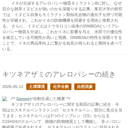
イネが分泌するアレロパシー物質モミラクトンBに対し、なぜ
厄介な雑草イヌビエが強いのかを深掘りする記事。東京大学の研究
では、イヌビエ自身もモミラクトン類似化合物の遺伝子を持つ可能
性が示唆され、これがイネの防御機構を回避する理由と推察され
る。 さらに、イヌビエはトウモロコシ由来のDIMBOAというアレ
ロパシー物質を分泌し、これがイネに影響を与え、水田での優位性
を確立している可能性が高いと指摘。DIMBOAの特性を深掘りする
ことで、イネの秀品率向上に繋がる知見が得られると期待を述べて
いる。
キツネアザミのアレロパシーの続き
2026-05-12
土壌環境
化学全般
自然現象
/**
Gemini
が自動生成した概要 **/
キツネアザミのアレロパシーに関する前回の記事に続き、今
回はセスキテルペンラクトンの「セスキテルペン」部分に焦点を当
てます。セスキテルペンは3つのイソプレン（C5）からなる
C15H24のテルペンで、植物の防御物質として機能し、非メバロン
酸経路で合成されます。 セスキテルペンがラクトンに付与される