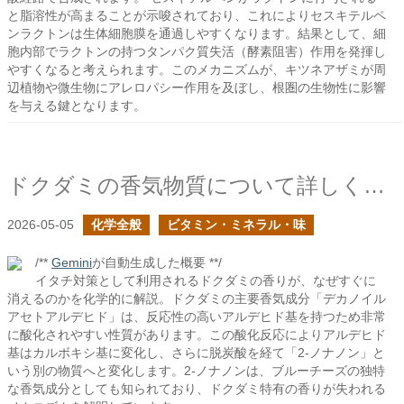
と脂溶性が高まることが示唆されており、これによりセスキテルペ
ンラクトンは生体細胞膜を通過しやすくなります。結果として、細
胞内部でラクトンの持つタンパク質失活（酵素阻害）作用を発揮し
やすくなると考えられます。このメカニズムが、キツネアザミが周
辺植物や微生物にアレロパシー作用を及ぼし、根圏の生物性に影響
を与える鍵となります。
ドクダミの香気物質について詳しくみる
2026-05-05
化学全般
ビタミン・ミネラル・味
/**
Gemini
が自動生成した概要 **/
イタチ対策として利用されるドクダミの香りが、なぜすぐに
消えるのかを化学的に解説。ドクダミの主要香気成分「デカノイル
アセトアルデヒド」は、反応性の高いアルデヒド基を持つため非常
に酸化されやすい性質があります。この酸化反応によりアルデヒド
基はカルボキシ基に変化し、さらに脱炭酸を経て「2-ノナノン」と
いう別の物質へと変化します。2-ノナノンは、ブルーチーズの独特
な香気成分としても知られており、ドクダミ特有の香りが失われる