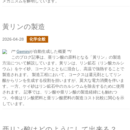
メカニズムを解明しています。
黃リンの製造
2026-04-28
化学全般
/**
Gemini
が自動生成した概要 **/
このブログ記事は、亜リン酸の原料となる「黃リン」の製造
方法について解説しています。黃リンは、リン鉱石（リン酸カルシ
ウム）をケイ砂、コークスとともに混合し、高温で強熱することで
製造されます。 製造工程において、コークスは還元剤としてリン
酸からリンを生成する役割を担いますが、莫大な電力消費を伴いま
す。一方、ケイ砂はリン鉱石中のカルシウムを除去するために使用
されます。 記事では、リン酸や亜リン酸の製造経緯にも触れつ
つ、今後はリン酸肥料と亜リン酸肥料の製造コスト比較に関心を示
しています。
亜リン酸はどのようにして出来る？