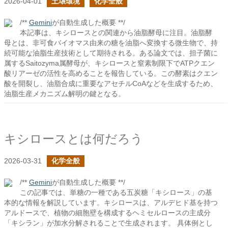
2026-04-01
土壌環境
化学全般
/**
Gemini
が自動生成した概要 **/
本記事は、キシロースとの関連から油脂酵母に注目。油脂酵
母とは、非可食バイオマス由来の糖を油脂へ変換する微生物で、持
続可能な油脂生産技術として期待される。ある論文では、担子菌に
属するSaitozyma属酵母が、キシロースと窒素制限下でATPクエン
酸リアーゼの活性を高めることを報告している。この酵素はクエン
酸を開裂し、油脂合成に重要なアセチルCoAなどを生成するため、
油脂生産メカニズム解明の鍵となる。
キシロースとは何だろう
2026-03-31
化学全般
/**
Gemini
が自動生成した概要 **/
この記事では、単糖の一種である五炭糖「キシロース」の基
本的な情報を解説しています。キシロースは、アルデヒド基を持つ
アルドースで、植物の細胞壁を構成するヘミセルロースの主成分
「キシラン」が加水分解されることで生成されます。 具体例とし