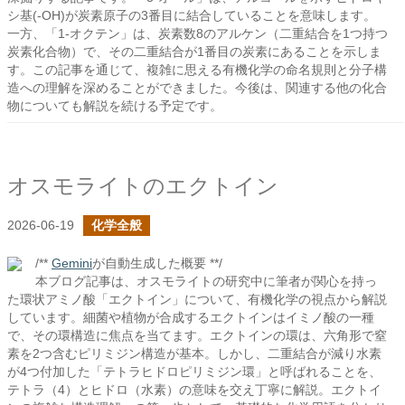
シ基(-OH)が炭素原子の3番目に結合していることを意味します。
一方、「1-オクテン」は、炭素数8のアルケン（二重結合を1つ持つ
炭素化合物）で、その二重結合が1番目の炭素にあることを示しま
す。この記事を通じて、複雑に思える有機化学の命名規則と分子構
造への理解を深めることができました。今後は、関連する他の化合
物についても解説を続ける予定です。
オスモライトのエクトイン
2026-06-19
化学全般
/**
Gemini
が自動生成した概要 **/
本ブログ記事は、オスモライトの研究中に筆者が関心を持っ
た環状アミノ酸「エクトイン」について、有機化学の視点から解説
しています。細菌や植物が合成するエクトインはイミノ酸の一種
で、その環構造に焦点を当てます。エクトインの環は、六角形で窒
素を2つ含むピリミジン構造が基本。しかし、二重結合が減り水素
が4つ付加した「テトラヒドロピリミジン環」と呼ばれることを、
テトラ（4）とヒドロ（水素）の意味を交え丁寧に解説。エクトイ