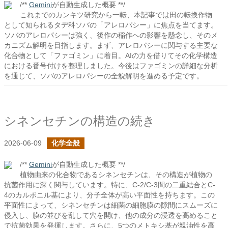
/**
Gemini
が自動生成した概要 **/
これまでのカンキツ研究から一転、本記事では田の転換作物
として知られるタデ科ソバの「アレロパシー」に焦点を当てます。
ソバのアレロパシーは強く、後作の稲作への影響を懸念し、そのメ
カニズム解明を目指します。まず、アレロパシーに関与する主要な
化合物として「ファゴミン」に着目。AIの力を借りてその化学構造
における番号付けを整理しました。今後はファゴミンの詳細な分析
を通じて、ソバのアレロパシーの全貌解明を進める予定です。
シネンセチンの構造の続き
2026-06-09
化学全般
/**
Gemini
が自動生成した概要 **/
植物由来の化合物であるシネンセチンは、その構造が植物の
抗菌作用に深く関与しています。特に、C-2/C-3間の二重結合とC-
4のカルボニル基により、分子全体が高い平面性を持ちます。この
平面性によって、シネンセチンは細菌の細胞膜の隙間にスムーズに
侵入し、膜の並びを乱して穴を開け、他の成分の浸透を高めること
で抗菌効果を発揮します。さらに、5つのメトキシ基が親油性を高