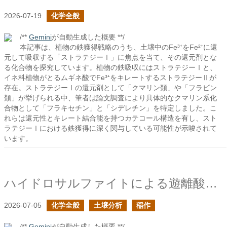
2026-07-19
化学全般
/**
Gemini
が自動生成した概要 **/
本記事は、植物の鉄獲得戦略のうち、土壌中のFe³⁺をFe²⁺に還
元して吸収する「ストラテジーⅠ」に焦点を当て、その還元剤とな
る化合物を探究しています。植物の鉄吸収にはストラテジーⅠと、
イネ科植物がとるムギネ酸でFe³⁺をキレートするストラテジーⅡが
存在。ストラテジーⅠの還元剤として「クマリン類」や「フラビン
類」が挙げられる中、筆者は論文調査により具体的なクマリン系化
合物として「フラキセチン」と「シデレチン」を特定しました。こ
れらは還元性とキレート結合能を持つカテコール構造を有し、スト
ラテジーⅠにおける鉄獲得に深く関与している可能性が示唆されて
います。
ハイドロサルファイトによる遊離酸化鉄の定量
2026-07-05
化学全般
土壌分析
稲作
/**
Gemini
が自動生成した概要 **/