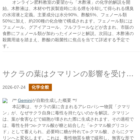
オンライン肥料教室の要望から「木酢液」の化学的解説を開
始。木酢液は、木材や竹炭製造時に出る煙を冷却して得られる燻臭
の水溶液と定義。主要成分は水分90%、酢酸5%、フェノール類
50%に加え、約200種の化合物で構成されます。フェノール類には
フェノール、グアイアコール、フルフラールなどが含まれ、市販の
食酢にフェノール類が加わったイメージと解説。次回は、木酢液の
殺菌用途を踏まえ、酢酸の殺菌性に焦点を当てて詳述する予定で
す。
サクラの葉はクマリンの影響を受けないのか？
2026-07-24
化学全般
/**
Gemini
が自動生成した概要 **/
本記事は、サクラの葉に含まれるアレロパシー物質「クマリ
ン」が、なぜサクラ自身に毒性を持たないのかを解説。クマリン
は、葉が食害などで細胞が壊された際に生成されます。その過程で
は、毒性を持つo-クマル酸が糖と結合した「o-クマル酸グリコシ
ド」として蓄えられ、必要時に糖が外れてo-クマル酸、さらにクマ
リンへと変化します。これは、毒性物質を糖で緩和し、無害な形で