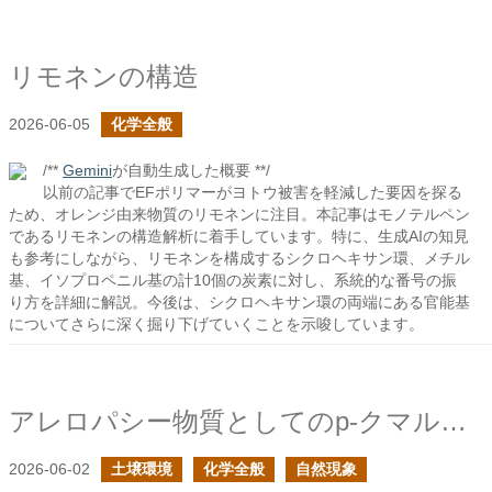
リモネンの構造
2026-06-05
化学全般
/**
Gemini
が自動生成した概要 **/
以前の記事でEFポリマーがヨトウ被害を軽減した要因を探る
ため、オレンジ由来物質のリモネンに注目。本記事はモノテルペン
であるリモネンの構造解析に着手しています。特に、生成AIの知見
も参考にしながら、リモネンを構成するシクロヘキサン環、メチル
基、イソプロペニル基の計10個の炭素に対し、系統的な番号の振
り方を詳細に解説。今後は、シクロヘキサン環の両端にある官能基
についてさらに深く掘り下げていくことを示唆しています。
アレロパシー物質としてのp-クマル酸とフェルラ酸の続き
2026-06-02
土壌環境
化学全般
自然現象