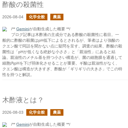
酢酸の殺菌性
2026-08-04
化学全般
農薬
/**
Gemini
が自動生成した概要 **/
ブログ記事は木酢液の主成分である酢酸の殺菌性に着目。一
般的に酢酸の殺菌はpH低下によるとされるが、筆者はより強酸の
クエン酸で同話を聞かない点に疑問を呈す。調査の結果、酢酸の殺
菌性は「pHが低くなる絶妙な小ささ」と「親油性」にあると結
論。親油性のメチル基を持つ小さい構造が、菌の細胞膜を通過して
細胞内pHを下げ弱体化させることが重要。ギ酸は親油性がなく、
クエン酸は構造が大きすぎ、酢酸が「ギリギリの大きさ」でこの特
性を持つと解説。
木酢液とは？
2026-08-03
化学全般
農薬
/**
Gemini
が自動生成した概要 **/