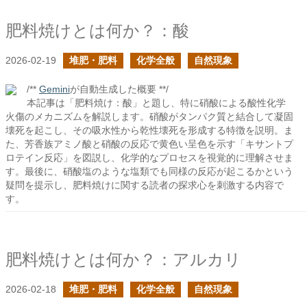
肥料焼けとは何か？：酸
2026-02-19
堆肥・肥料
化学全般
自然現象
/**
Gemini
が自動生成した概要 **/
本記事は「肥料焼け：酸」と題し、特に硝酸による酸性化学
火傷のメカニズムを解説します。硝酸がタンパク質と結合して凝固
壊死を起こし、その吸水性から乾性壊死を形成する特徴を説明。ま
た、芳香族アミノ酸と硝酸の反応で黄色い呈色を示す「キサントプ
ロテイン反応」を図説し、化学的なプロセスを視覚的に理解させま
す。最後に、硝酸塩のような塩類でも同様の反応が起こるかという
疑問を提示し、肥料焼けに関する読者の探求心を刺激する内容で
す。
肥料焼けとは何か？：アルカリ
2026-02-18
堆肥・肥料
化学全般
自然現象