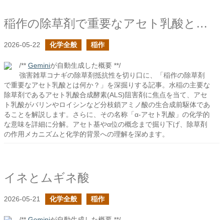
稲作の除草剤で重要なアセト乳酸とは何か？
2026-05-22
化学全般
稲作
/**
Gemini
が自動生成した概要 **/
強害雑草コナギの除草剤抵抗性を切り口に、「稲作の除草剤
で重要なアセト乳酸とは何か？」を深掘りする記事。水稲の主要な
除草剤であるアセト乳酸合成酵素(ALS)阻害剤に焦点を当て、アセ
ト乳酸がバリンやロイシンなど分枝鎖アミノ酸の生合成前駆体であ
ることを解説します。さらに、その名称「α-アセト乳酸」の化学的
な意味を詳細に分解。アセト基やα位の概念まで掘り下げ、除草剤
の作用メカニズムと化学的背景への理解を深めます。
イネとムギネ酸
2026-05-21
化学全般
稲作
/**
Gemini
が自動生成した概要 **/