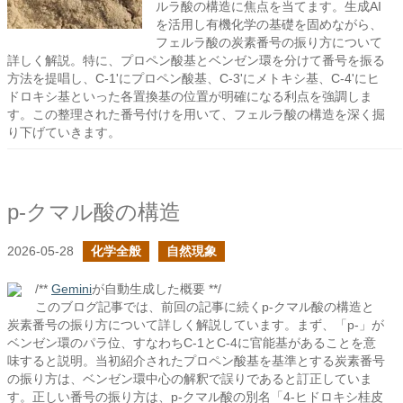
ルラ酸の構造に焦点を当てます。生成AI
を活用し有機化学の基礎を固めながら、
フェルラ酸の炭素番号の振り方について
詳しく解説。特に、プロペン酸基とベンゼン環を分けて番号を振る
方法を提唱し、C-1'にプロペン酸基、C-3'にメトキシ基、C-4'にヒ
ドロキシ基といった各置換基の位置が明確になる利点を強調しま
す。この整理された番号付けを用いて、フェルラ酸の構造を深く掘
り下げていきます。
p-クマル酸の構造
2026-05-28
化学全般
自然現象
/**
Gemini
が自動生成した概要 **/
このブログ記事では、前回の記事に続くp-クマル酸の構造と
炭素番号の振り方について詳しく解説しています。まず、「p-」が
ベンゼン環のパラ位、すなわちC-1とC-4に官能基があることを意
味すると説明。当初紹介されたプロペン酸基を基準とする炭素番号
の振り方は、ベンゼン環中心の解釈で誤りであると訂正していま
す。正しい番号の振り方は、p-クマル酸の別名「4-ヒドロキシ桂皮