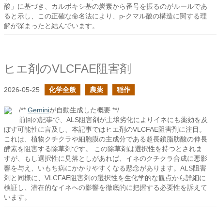
酸」に基づき、カルボキシ基の炭素から番号を振るのがルールであ
ると示し、この正確な命名法により、p-クマル酸の構造に関する理
解が深まったと結んでいます。
ヒエ剤のVLCFAE阻害剤
2026-05-25
化学全般
農薬
稲作
/**
Gemini
が自動生成した概要 **/
前回の記事で、ALS阻害剤が土壌劣化によりイネにも薬効を及
ぼす可能性に言及し、本記事ではヒエ剤のVLCFAE阻害剤に注目。
これは、植物クチクラや細胞膜の主成分である超長鎖脂肪酸の伸長
酵素を阻害する除草剤です。 この除草剤は選択性を持つとされま
すが、もし選択性に見落としがあれば、イネのクチクラ合成に悪影
響を与え、いもち病にかかりやすくなる懸念があります。ALS阻害
剤と同様に、VLCFAE阻害剤の選択性を生化学的な観点から詳細に
検証し、潜在的なイネへの影響を徹底的に把握する必要性を訴えて
います。