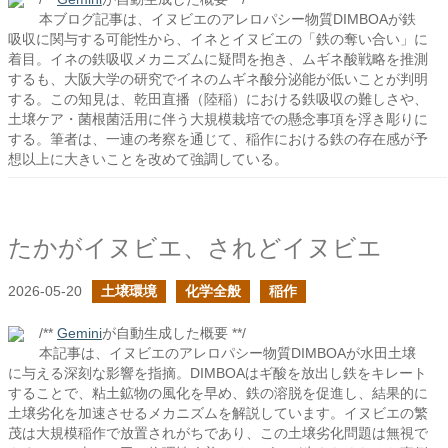
本ブログ記事は、イヌビエのアレロパシー物質DIMBOAが鉄
吸収に関与する可能性から、イネとイヌビエの「鉄の奪い合い」に
着目。イネの鉄吸収メカニズムに疑問を抱き、ムギネ酸戦略を推測
するも、大阪大学の研究でイネのムギネ酸分泌能が低いことが判明
する。この知見は、乾田直播（陸稲）における鉄吸収の難しさや、
土壌ケア・菌根菌活用に伴う大規模栽培での懸念事項を浮き彫りに
する。筆者は、一連の考察を通じて、稲作における鉄の存在感が予
想以上に大きいことを改めて強調している。
たかがイヌビエ、されどイヌビエ
2026-05-20
土壌環境
化学全般
稲作
/**
Gemini
が自動生成した概要 **/
本記事は、イヌビエのアレロパシー物質DIMBOAが水田土壌
に与える深刻な影響を指摘。DIMBOAはギ酸を放出し鉄をキレート
することで、粘土鉱物の風化を早め、鉄の溶脱を促進し、結果的に
土壌劣化を加速させるメカニズムを解説しています。イヌビエの繁
茂は大規模稲作で放置されがちであり、この土壌劣化問題は無視で