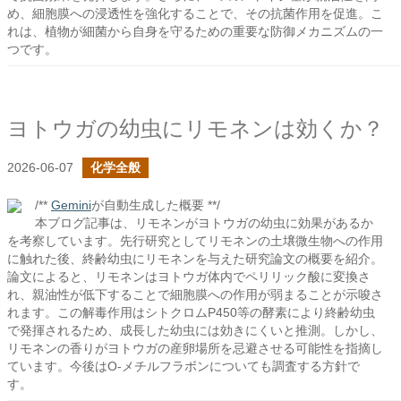
め、細胞膜への浸透性を強化することで、その抗菌作用を促進。こ
れは、植物が細菌から自身を守るための重要な防御メカニズムの一
つです。
ヨトウガの幼虫にリモネンは効くか？
2026-06-07
化学全般
/**
Gemini
が自動生成した概要 **/
本ブログ記事は、リモネンがヨトウガの幼虫に効果があるか
を考察しています。先行研究としてリモネンの土壌微生物への作用
に触れた後、終齢幼虫にリモネンを与えた研究論文の概要を紹介。
論文によると、リモネンはヨトウガ体内でペリリック酸に変換さ
れ、親油性が低下することで細胞膜への作用が弱まることが示唆さ
れます。この解毒作用はシトクロムP450等の酵素により終齢幼虫
で発揮されるため、成長した幼虫には効きにくいと推測。しかし、
リモネンの香りがヨトウガの産卵場所を忌避させる可能性を指摘し
ています。今後はO-メチルフラボンについても調査する方針で
す。