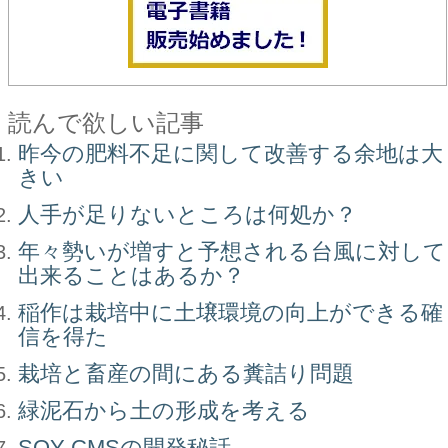
読んで欲しい記事
昨今の肥料不足に関して改善する余地は大
きい
人手が足りないところは何処か？
年々勢いが増すと予想される台風に対して
出来ることはあるか？
稲作は栽培中に土壌環境の向上ができる確
信を得た
栽培と畜産の間にある糞詰り問題
緑泥石から土の形成を考える
SOY CMSの開発秘話