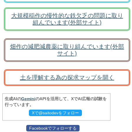
大規模稲作の慢性的な鉄欠乏の問題に取り
組んでいます(外部サイト)
畑作の減肥減農薬に取り組んでいます(外部
サイト)
土を理解する為の探求マップを開く
生成AIの
Gemini
のAPIを活用して、XでAI広報の試験を
行っています。
Xで@saitodevをフォロー
Facebookでフォローする