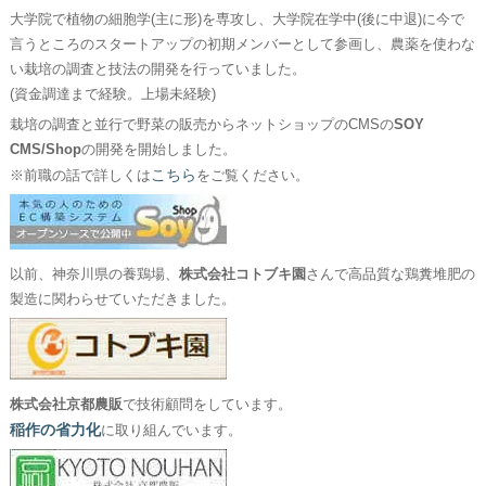
大学院で植物の細胞学(主に形)を専攻し、大学院在学中(後に中退)に今で
言うところのスタートアップの初期メンバーとして参画し、農薬を使わな
い栽培の調査と技法の開発を行っていました。
(資金調達まで経験。上場未経験)
栽培の調査と並行で野菜の販売からネットショップのCMSの
SOY
CMS/Shop
の開発を開始しました。
こちら
※前職の話で詳しくは
をご覧ください。
以前、神奈川県の養鶏場、
株式会社コトブキ園
さんで高品質な鶏糞堆肥の
製造に関わらせていただきました。
株式会社京都農販
で技術顧問をしています。
稲作の省力化
に取り組んでいます。