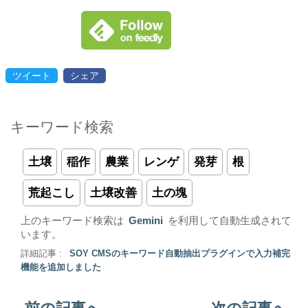
ツイート
シェア
キーワード検索
土壌
稲作
農業
レンゲ
発芽
根
荒起こし
土壌改善
土の塊
上のキーワード検索は
Gemini
を利用して自動生成されて
います。
詳細記事 :
SOY CMSのキーワード自動抽出プラグインで入力補完
機能を追加しました