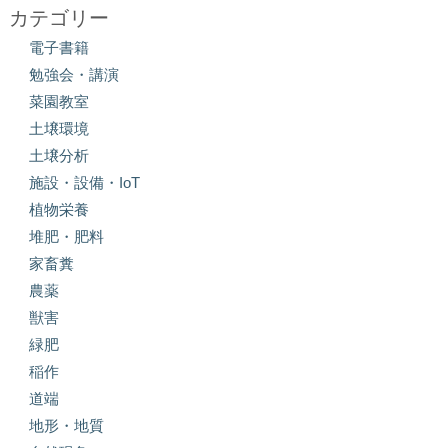
カテゴリー
電子書籍
勉強会・講演
菜園教室
土壌環境
土壌分析
施設・設備・IoT
植物栄養
堆肥・肥料
家畜糞
農薬
獣害
緑肥
稲作
道端
地形・地質