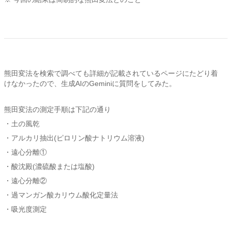
熊田変法を検索で調べても詳細が記載されているページにたどり着
けなかったので、生成AIのGeminiに質問をしてみた。
熊田変法の測定手順は下記の通り
・土の風乾
・アルカリ抽出(ピロリン酸ナトリウム溶液)
・遠心分離①
・酸沈殿(濃硫酸または塩酸)
・遠心分離②
・過マンガン酸カリウム酸化定量法
・吸光度測定