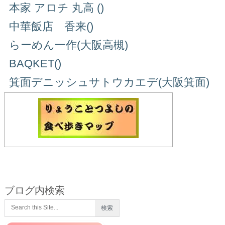
本家 アロチ 丸高 ()
中華飯店 香来()
らーめん一作(大阪高槻)
BAQKET()
箕面デニッシュサトウカエデ(大阪箕面)
ブログ内検索