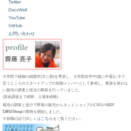
Twitter
DocsWell
YouTube
GitHub
お問い合わせ
大学院で植物の細胞学(主に形)を専攻し、大学院在学中(後に中退)に今で
言うところのスタートアップの初期メンバーとして参画し、農薬を使わな
い栽培の調査と技法の開発を行っていました。
(資金調達まで経験。上場未経験)
栽培の調査と並行で野菜の販売からネットショップのCMSの
SOY
CMS/Shop
の開発を開始しました。
こちら
※前職の話で詳しくは
をご覧ください。