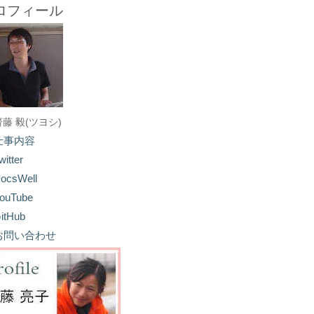
ロフィール
齋藤 毅(ツヨシ)
仕事内容
witter
ocsWell
ouTube
itHub
お問い合わせ