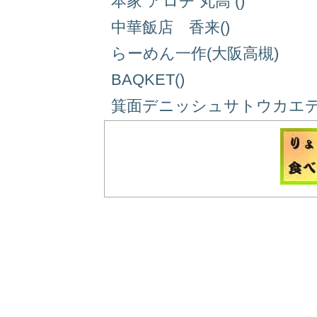
本家 アロチ 丸高 ()
中華飯店 香来()
らーめん一作(大阪高槻)
BAQKET()
箕面デニッシュサトウカエデ