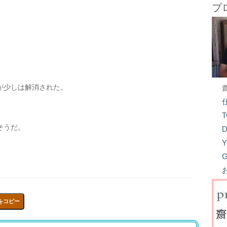
プ
が少しは解消された。
T
そうだ。
D
Y
G
をコピー