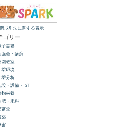
定商取引法に関する表示
テゴリー
電子書籍
勉強会・講演
菜園教室
土壌環境
土壌分析
施設・設備・IoT
植物栄養
堆肥・肥料
家畜糞
農薬
獣害