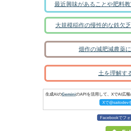
最近興味があることや肥料教
大規模稲作の慢性的な鉄欠乏
畑作の減肥減農薬に
土を理解す
生成AIの
Gemini
のAPIを活用して、XでAI広
Xで@saitod
Facebookで