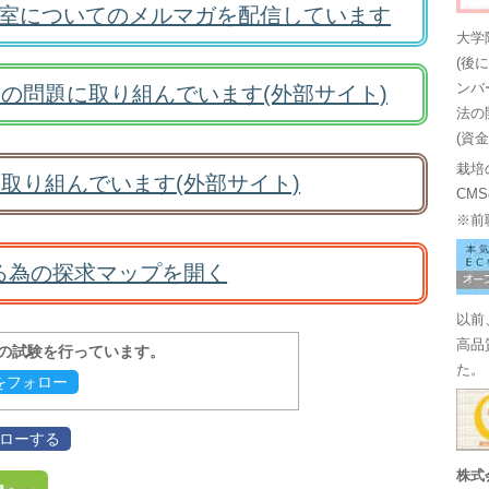
室についてのメルマガを配信しています
大学
(後
ンバ
の問題に取り組んでいます(外部サイト)
法の
(資
栽培
取り組んでいます(外部サイト)
CM
※前
る為の探求マップを開く
以前
高品
報の試験を行っています。
た。
evをフォロー
フォローする
株式