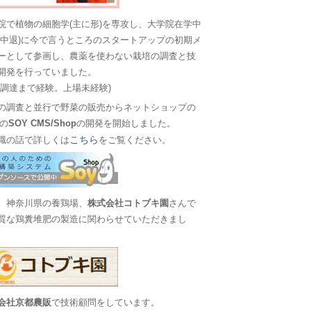
院で植物の細胞学(主に形)を専攻し、大学院在学中
に中退)に今で言うところのスタートアップの初期メ
ーとして参画し、農薬を使わない栽培の調査と技
開発を行っていました。
金調達まで経験。上場未経験)
の調査と並行で野菜の販売からネットショップの
Sの
SOY CMS/Shop
の開発を開始しました。
こちら
職の話で詳しくは
をご覧ください。
、神奈川県の養鶏場、
株式会社コトブキ園
さんで
質な鶏糞堆肥の製造に関わらせていただきまし
会社京都農販
で技術顧問をしています。