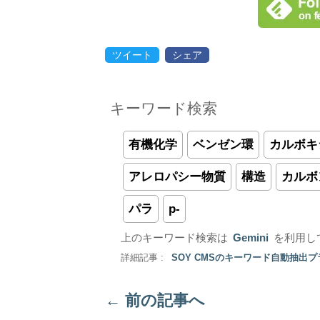
ツイート
シェア
キーワード検索
有機化学
ベンゼン環
カルボキ
アレロパシー物質
構造
カルボ
パラ
p-
上のキーワード検索は
Gemini
を利用し
詳細記事 :
SOY CMSのキーワード自動抽出
←
前の記事へ