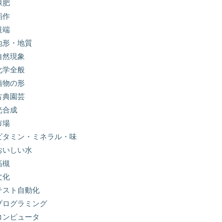
緑肥
稲作
道端
地形・地質
自然現象
化学全般
植物の形
古典園芸
光合成
市場
ビタミン・ミネラル・味
おいしい水
高槻
文化
テスト自動化
プログラミング
コンピュータ