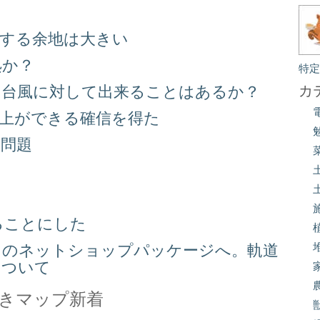
善する余地は大きい
処か？
特
る台風に対して出来ることはあるか？
カ
向上ができる確信を得た
り問題
る
ることにした
スのネットショップパッケージへ。軌道
について
きマップ新着