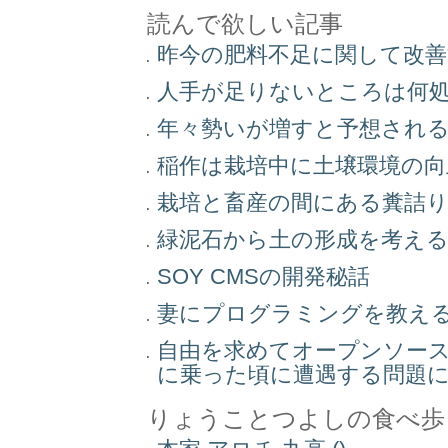
読んで欲しい記事
昨今の肥料不足に関して改
人手が足りないところは何
年々勢いが増すと予想され
稲作は栽培中に土壌環境の
栽培と畜産の間にある糞詰
緑泥石から土の形成を考え
SOY CMSの開発秘話
妻にプログラミングを教え
自由を求めてオープンソー
に乗った頃に遭遇する問題
りょうことつよしの食べ歩