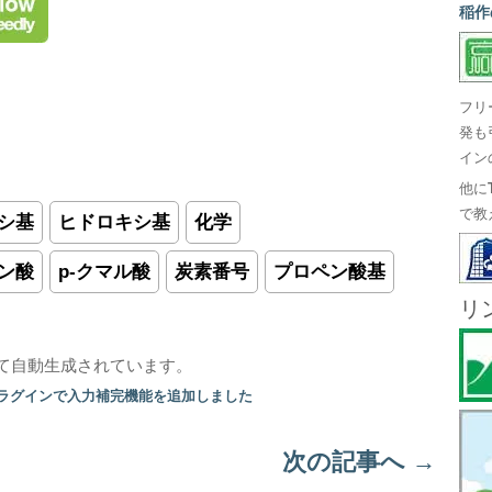
稲作
フリ
発も
イン
他に
で教
シ基
ヒドロキシ基
化学
ン酸
p-クマル酸
炭素番号
プロペン酸基
リ
て自動生成されています。
プラグインで入力補完機能を追加しました
次の記事へ
→