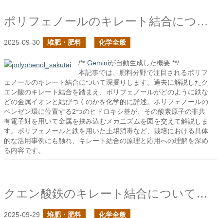
ポリフェノールのキレート結合について
2025-09-30
堆肥・肥料
化学全般
/**
Gemini
が自動生成した概要 **/
本記事では、肥料分野で注目されるポリフ
ェノールのキレート結合について深掘りします。過去に解説したク
エン酸のキレート結合を踏まえ、ポリフェノールがどのように鉄な
どの金属イオンと結びつくのかを化学的に詳述。ポリフェノールの
ベンゼン環に位置する2つのヒドロキシ基が、その酸素原子の非共
有電子対を用いて金属を挟み込むメカニズムを図を交えて解説しま
す。ポリフェノールと鉄を用いた土壌消毒など、栽培における具体
的な活用事例にも触れ、キレート結合の原理と応用への理解を深め
る内容です。
クエン酸鉄のキレート結合について再び
2025-09-29
堆肥・肥料
化学全般