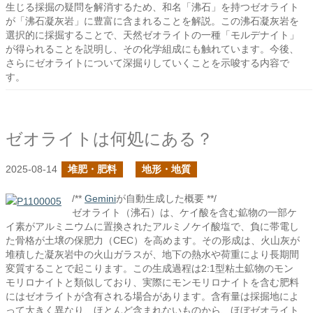
生じる採掘の疑問を解消するため、和名「沸石」を持つゼオライト
が「沸石凝灰岩」に豊富に含まれることを解説。この沸石凝灰岩を
選択的に採掘することで、天然ゼオライトの一種「モルデナイト」
が得られることを説明し、その化学組成にも触れています。今後、
さらにゼオライトについて深掘りしていくことを示唆する内容で
す。
ゼオライトは何処にある？
2025-08-14
堆肥・肥料
地形・地質
/**
Gemini
が自動生成した概要 **/
ゼオライト（沸石）は、ケイ酸を含む鉱物の一部ケ
イ素がアルミニウムに置換されたアルミノケイ酸塩で、負に帯電し
た骨格が土壌の保肥力（CEC）を高めます。その形成は、火山灰が
堆積した凝灰岩中の火山ガラスが、地下の熱水や荷重により長期間
変質することで起こります。この生成過程は2:1型粘土鉱物のモン
モリロナイトと類似しており、実際にモンモリロナイトを含む肥料
にはゼオライトが含有される場合があります。含有量は採掘地によ
って大きく異なり、ほとんど含まれないものから、ほぼゼオライト