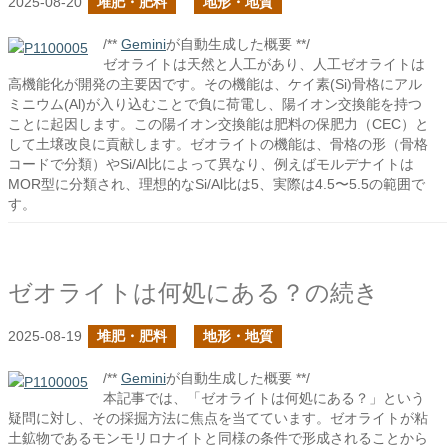
2025-08-20
堆肥・肥料
地形・地質
/**
Gemini
が自動生成した概要 **/
ゼオライトは天然と人工があり、人工ゼオライトは
高機能化が開発の主要因です。その機能は、ケイ素(Si)骨格にアル
ミニウム(Al)が入り込むことで負に荷電し、陽イオン交換能を持つ
ことに起因します。この陽イオン交換能は肥料の保肥力（CEC）と
して土壌改良に貢献します。ゼオライトの機能は、骨格の形（骨格
コードで分類）やSi/Al比によって異なり、例えばモルデナイトは
MOR型に分類され、理想的なSi/Al比は5、実際は4.5〜5.5の範囲で
す。
ゼオライトは何処にある？の続き
2025-08-19
堆肥・肥料
地形・地質
/**
Gemini
が自動生成した概要 **/
本記事では、「ゼオライトは何処にある？」という
疑問に対し、その採掘方法に焦点を当てています。ゼオライトが粘
土鉱物であるモンモリロナイトと同様の条件で形成されることから