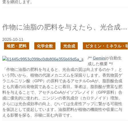
査を継続します。
作物に油脂の肥料を与えたら、光合成の質は向上するのか？
2025-10-11
堆肥・肥料
化学全般
光合成
ビタミン・ミネラル・
/**
Gemini
が自動生
成した概要 **/
「作物に油脂の肥料を与えると、光合成の質は向上するのか？」と
いう問いから、植物の代謝メカニズムを深掘りします。香気物質ゲ
ラニル二リン酸（GPP）の原料であるアセチルCoAが、脂肪酸合成
とも共通の出発物質であることに着目。筆者は、脂肪酸が豊富な肥
料を与えることで、アセチルCoAがイソプレノイド（GPP原料）合
成に優先的に使われ、ニンジンの香気成分（カロテノイド）増加、
さらには光合成効率の向上、ひいては生産性アップに繋がる可能性
を仮説として提起しています。油脂肥料が植物の機能性や収量に与
える影響を探る、示唆に富む内容です。