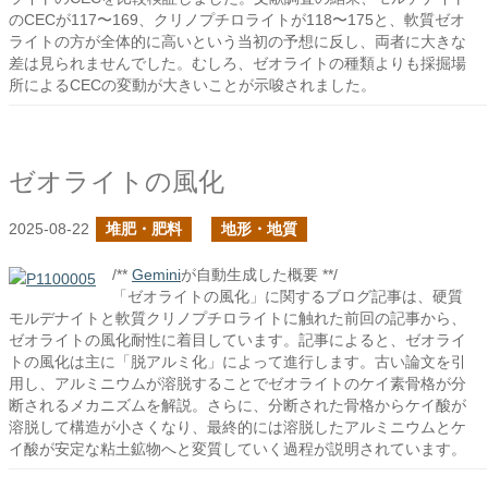
のCECが117〜169、クリノプチロライトが118〜175と、軟質ゼオ
ライトの方が全体的に高いという当初の予想に反し、両者に大きな
差は見られませんでした。むしろ、ゼオライトの種類よりも採掘場
所によるCECの変動が大きいことが示唆されました。
ゼオライトの風化
2025-08-22
堆肥・肥料
地形・地質
/**
Gemini
が自動生成した概要 **/
「ゼオライトの風化」に関するブログ記事は、硬質
モルデナイトと軟質クリノプチロライトに触れた前回の記事から、
ゼオライトの風化耐性に着目しています。記事によると、ゼオライ
トの風化は主に「脱アルミ化」によって進行します。古い論文を引
用し、アルミニウムが溶脱することでゼオライトのケイ素骨格が分
断されるメカニズムを解説。さらに、分断された骨格からケイ酸が
溶脱して構造が小さくなり、最終的には溶脱したアルミニウムとケ
イ酸が安定な粘土鉱物へと変質していく過程が説明されています。