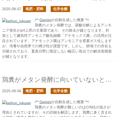
2025-08-07
堆肥・肥料
化学全般
/**
Gemini
が自動生成した概要 **/
鶏糞のメタン発酵では、尿酸分解によるアンモ
ニア発生がpH上昇の主要因であり、その除去が鍵となります。対
策として嫌気性アンモニア酸化細菌「アナモックス菌」の活用が注
目されています。アナモックス菌はアンモニアを窒素ガス化します
が、培養や自然界での稀少性が課題です。しかし、耕地での存在も
示唆されており、畜産分野に限定しない幅広い視点での解決策模索
が鍵となります。
鶏糞がメタン発酵に向いていないとされた理由は何か？の続き
2025-08-06
堆肥・肥料
化学全般
/**
Gemini
が自動生成した概要 **/
鶏糞のメタン発酵が難しいのはC/N比の低さが
理由とされていますが、その詳細を解説します。鶏糞に多く含まれ