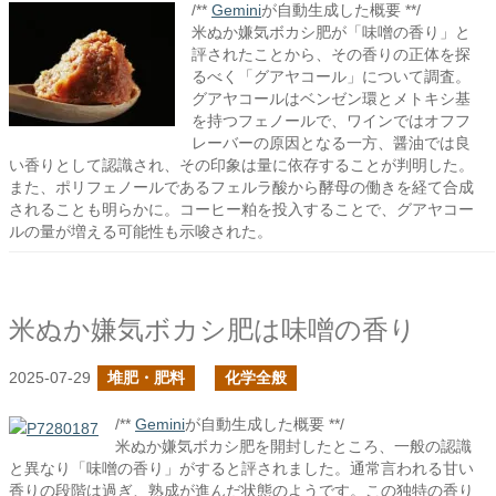
/**
Gemini
が自動生成した概要 **/
米ぬか嫌気ボカシ肥が「味噌の香り」と
評されたことから、その香りの正体を探
るべく「グアヤコール」について調査。
グアヤコールはベンゼン環とメトキシ基
を持つフェノールで、ワインではオフフ
レーバーの原因となる一方、醤油では良
い香りとして認識され、その印象は量に依存することが判明した。
また、ポリフェノールであるフェルラ酸から酵母の働きを経て合成
されることも明らかに。コーヒー粕を投入することで、グアヤコー
ルの量が増える可能性も示唆された。
米ぬか嫌気ボカシ肥は味噌の香り
2025-07-29
堆肥・肥料
化学全般
/**
Gemini
が自動生成した概要 **/
米ぬか嫌気ボカシ肥を開封したところ、一般の認識
と異なり「味噌の香り」がすると評されました。通常言われる甘い
香りの段階は過ぎ、熟成が進んだ状態のようです。この独特の香り