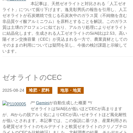
本記事は、天然ゼオライトと対比される「人工ゼオ
ライト」について掘り下げます。逸見彰男氏の報告を引用し、人工
ゼオライトが石炭燃焼で生じる石炭灰中のガラス質（不純物を含む
非品質ケイ酸アルミニウム）を原料とすることを解説。このガラス
質は土壌のアロフェンに似ており、アルカリ処理によりゼオライト
に結晶化します。生成される人工ゼオライトのSi/Al比は2.53。高い
陽イオン交換容量（CEC）が見込まれる一方で、農業資材としての
そのままの利用については疑問を呈し、今後の検討課題と示唆して
います。
ゼオライトのCEC
2025-08-24
堆肥・肥料
地形・地質
/**
Gemini
が自動生成した概要 **/
ゼオライトはSi/Al比が低いほどCECが高まります
が、Alからの脱アルミ化によりCECが高いゼオライトほど風化耐性
が低いとされます。本記事では、この仮説に基づき、産業利用され
る硬質ゼオライトのモルデナイトと軟質ゼオライトのクリノプチロ
ライトのCECを比較検証しました。文献調査の結果、モルデナイト