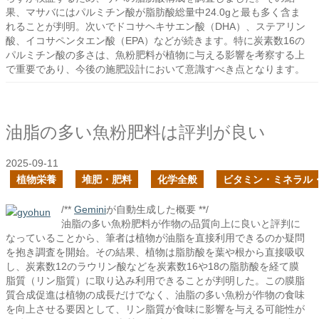
果、マサバにはパルミチン酸が脂肪酸総量中24.0gと最も多く含ま
れることが判明。次いでドコサヘキサエン酸（DHA）、ステアリン
酸、イコサペンタエン酸（EPA）などが続きます。特に炭素数16の
パルミチン酸の多さは、魚粉肥料が植物に与える影響を考察する上
で重要であり、今後の施肥設計において意識すべき点となります。
油脂の多い魚粉肥料は評判が良い
2025-09-11
植物栄養
堆肥・肥料
化学全般
ビタミン・ミネラル
/**
Gemini
が自動生成した概要 **/
油脂の多い魚粉肥料が作物の品質向上に良いと評判に
なっていることから、筆者は植物が油脂を直接利用できるのか疑問
を抱き調査を開始。その結果、植物は脂肪酸を葉や根から直接吸収
し、炭素数12のラウリン酸などを炭素数16や18の脂肪酸を経て膜
脂質（リン脂質）に取り込み利用できることが判明した。この膜脂
質合成促進は植物の成長だけでなく、油脂の多い魚粉が作物の食味
を向上させる要因として、リン脂質が食味に影響を与える可能性が