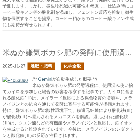
予測します。しかし、微生物死滅の可能性も考慮し、仕込み時にコ
ーヒー酸キノン等の酸化剤を添加し、フェントン反応を抑制し微生
物を保護することを提案。コーヒー粕からのコーヒー酸キノン生成
にも期待が寄せられます。
米ぬか嫌気ボカシ肥の発酵に使用済み使い捨てカイロを添加したらどうなるか？
2025-11-27
堆肥・肥料
化学全般
/**
Gemini
が自動生成した概要 **/
米ぬか嫌気ボカシ肥の発酵過程に、使用済み使い捨
てカイロを添加した場合の影響を考察する記事です。カイロに含ま
れる酸化鉄(Ⅲ)は、メイラード反応による褐色物質の増加や、メラ
ノイジンとの結合を通じて発酵に寄与する可能性が指摘されます。
特に、嫌気ボカシ肥の酸性環境下で、鉄還元細菌により酸化鉄(Ⅲ)
が酸化鉄(Ⅱ)へ還元されるメカニズムを解説。還元された酸化鉄
(Ⅱ)は、クエン酸などの有機酸やメラノイジンと反応し、鉄イオン
を生成すると推測されています。今後は、メラノイジンのレダクト
ンと酸化鉄(Ⅱ)の反応が注目されます。