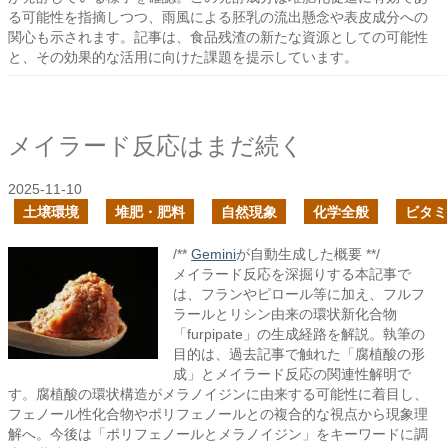
る可能性を指摘しつつ、雨風による胚乳の流出懸念や表皮成分への
関心も示されます。記事は、食品残渣の新たな資源としての可能性
と、その効果的な活用に向けた課題を提示しています。
メイラード反応はまだ続く
2025-11-10
土壌環境
堆肥・肥料
自然現象
化学全般
ビタミ
/**
Gemini
が自動生成した概要 **/
メイラード反応を深掘りする本記事で
は、フランやピロール等に加え、フルフ
ラールとリシン由来の環状新化合物
「furpipate」の生成経路を解説。執筆の
目的は、過去記事で触れた「腐植酸の形
成」とメイラード反応の関連性解明で
す。腐植酸の環状構造がメラノイジンに由来する可能性に着目し、
フェノール性化合物やポリフェノールとの複合的な視点から現象理
解へ。今後は「ポリフェノールとメラノイジン」をキーワードに調