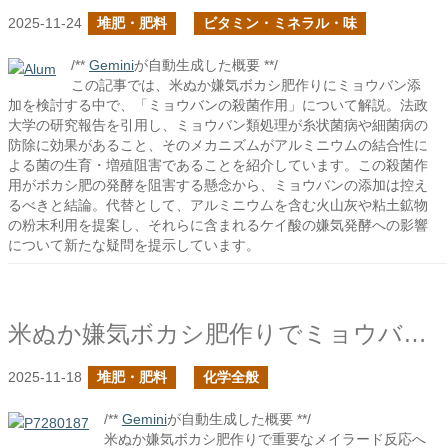
2025-11-24
堆肥・肥料
ビタミン・ミネラル・味
/**
Gemini
が自動生成した概要 **/
この記事では、米ぬか嫌気ボカシ肥作りにミョウバン添
加を検討する中で、「ミョウバンの殺菌作用」について解説。法政
大学の研究報告を引用し、ミョウバン類処理が糸状菌病や細菌病の
防除に効果があること、そのメカニズムがアルミニウムの結合性に
よる菌の生育・増殖阻害であることを紹介しています。この殺菌作
用がボカシ肥の発酵を阻害する懸念から、ミョウバンの添加は控え
るべきと結論。代替として、アルミニウムを含む火山灰や粘土鉱物
の粉末利用を提案し、それらに含まれるケイ酸の嫌気発酵への影響
について新たな疑問を提示しています。
米ぬか嫌気ボカシ肥作りでミョウバンや鉄粉を入れると反応は加速するか？
2025-11-18
堆肥・肥料
化学全般
/**
Gemini
が自動生成した概要 **/
米ぬか嫌気ボカシ肥作りで重要なメイラード反応へ