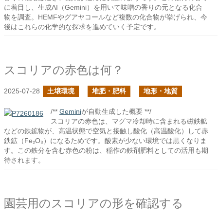
に着目し、生成AI（Gemini）を用いて味噌の香りの元となる化合
物を調査。HEMFやグアヤコールなど複数の化合物が挙げられ、今
後はこれらの化学的な探求を進めていく予定です。
スコリアの赤色は何？
2025-07-28
土壌環境
堆肥・肥料
地形・地質
/**
Gemini
が自動生成した概要 **/
スコリアの赤色は、マグマ冷却時に含まれる磁鉄鉱
などの鉄鉱物が、高温状態で空気と接触し酸化（高温酸化）して赤
鉄鉱（Fe₂O₃）になるためです。酸素が少ない環境では黒くなりま
す。この鉄分を含む赤色の粉は、稲作の鉄剤肥料としての活用も期
待されます。
園芸用のスコリアの形を確認する