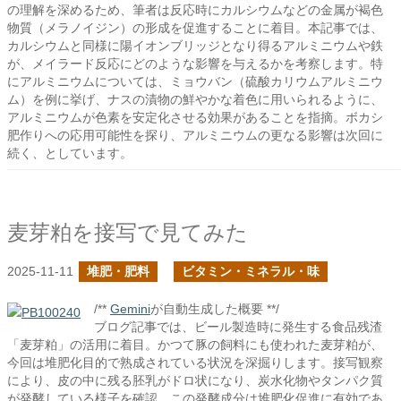
の理解を深めるため、筆者は反応時にカルシウムなどの金属が褐色
物質（メラノイジン）の形成を促進することに着目。本記事では、
カルシウムと同様に陽イオンブリッジとなり得るアルミニウムや鉄
が、メイラード反応にどのような影響を与えるかを考察します。特
にアルミニウムについては、ミョウバン（硫酸カリウムアルミニウ
ム）を例に挙げ、ナスの漬物の鮮やかな着色に用いられるように、
アルミニウムが色素を安定化させる効果があることを指摘。ボカシ
肥作りへの応用可能性を探り、アルミニウムの更なる影響は次回に
続く、としています。
麦芽粕を接写で見てみた
2025-11-11
堆肥・肥料
ビタミン・ミネラル・味
/**
Gemini
が自動生成した概要 **/
ブログ記事では、ビール製造時に発生する食品残渣
「麦芽粕」の活用に着目。かつて豚の飼料にも使われた麦芽粕が、
今回は堆肥化目的で熟成されている状況を深掘りします。接写観察
により、皮の中に残る胚乳がドロ状になり、炭水化物やタンパク質
が発酵している様子を確認。この発酵成分は堆肥化促進に有効であ