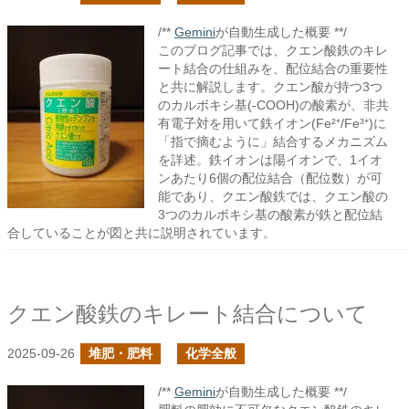
/**
Gemini
が自動生成した概要 **/
このブログ記事では、クエン酸鉄のキレ
ート結合の仕組みを、配位結合の重要性
と共に解説します。クエン酸が持つ3つ
のカルボキシ基(-COOH)の酸素が、非共
有電子対を用いて鉄イオン(Fe²⁺/Fe³⁺)に
「指で摘むように」結合するメカニズム
を詳述。鉄イオンは陽イオンで、1イオ
ンあたり6個の配位結合（配位数）が可
能であり、クエン酸鉄では、クエン酸の
3つのカルボキシ基の酸素が鉄と配位結
合していることが図と共に説明されています。
クエン酸鉄のキレート結合について
2025-09-26
堆肥・肥料
化学全般
/**
Gemini
が自動生成した概要 **/