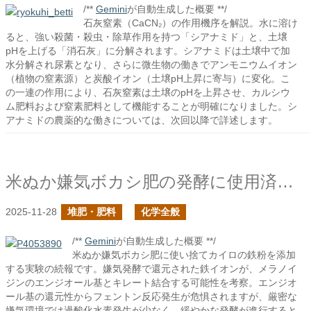
/**
Gemini
が自動生成した概要 **/
石灰窒素（CaCN₂）の作用機序を解説。水に溶け
ると、強い殺菌・殺虫・除草作用を持つ「シアナミド」と、土壌
pHを上げる「消石灰」に分解されます。シアナミドは土壌中で加
水分解され尿素となり、さらに微生物の働きでアンモニウムイオン
（植物の窒素源）と炭酸イオン（土壌pH上昇に寄与）に変化。こ
の一連の作用により、石灰窒素は土壌のpHを上昇させ、カルシウ
ム肥料および窒素肥料として機能することが明確になりました。シ
アナミドの農薬的な働きについては、次回以降で詳述します。
米ぬか嫌気ボカシ肥の発酵に使用済み使い捨てカイロを添加したらどうなるか？の続き
2025-11-28
堆肥・肥料
化学全般
/**
Gemini
が自動生成した概要 **/
米ぬか嫌気ボカシ肥に使い捨てカイロの鉄粉を添加
する実験の続報です。嫌気発酵で還元された鉄イオンが、メラノイ
ジンのエンジオール基とキレート結合する可能性を考察。エンジオ
ール基の還元性からフェントン反応発生が危惧されますが、厳密な
嫌気環境では過酸化水素発生が少なく、緩やかな発酵が進行すると