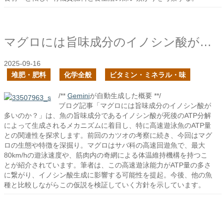
マグロには旨味成分のイノシン酸が多いのか？
2025-09-16
堆肥・肥料
化学全般
ビタミン・ミネラル・味
/**
Gemini
が自動生成した概要 **/
ブログ記事「マグロには旨味成分のイノシン酸が
多いのか？」は、魚の旨味成分であるイノシン酸が死後のATP分解
によって生成されるメカニズムに着目し、特に高速遊泳魚のATP量
との関連性を探求します。前回のカツオの考察に続き、今回はマグ
ロの生態や特徴を深掘り。マグロはサバ科の高速回遊魚で、最大
80km/hの遊泳速度や、筋肉内の奇網による体温維持機構を持つこ
とが紹介されています。筆者は、この高速遊泳能力がATP量の多さ
に繋がり、イノシン酸生成に影響する可能性を提起。今後、他の魚
種と比較しながらこの仮説を検証していく方針を示しています。