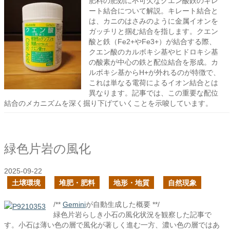
肥料の肥効に不可欠なクエン酸鉄のキレ
ート結合について解説。キレート結合と
は、カニのはさみのように金属イオンを
ガッチリと掴む結合を指します。クエン
酸と鉄（Fe2+やFe3+）が結合する際、
クエン酸のカルボキシ基やヒドロキシ基
の酸素が中心の鉄と配位結合を形成。カ
ルボキシ基からH+が外れるのが特徴で、
これは単なる電荷によるイオン結合とは
異なります。記事では、この重要な配位
結合のメカニズムを深く掘り下げていくことを示唆しています。
緑色片岩の風化
2025-09-22
土壌環境
堆肥・肥料
地形・地質
自然現象
/**
Gemini
が自動生成した概要 **/
緑色片岩らしき小石の風化状況を観察した記事で
す。小石は薄い色の層で風化が著しく進む一方、濃い色の層ではあ