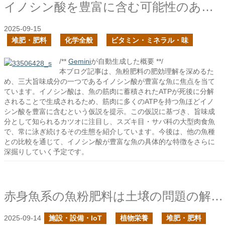
イノシン酸を豊富に含む可能性のある魚はどんな魚？
2025-09-15
堆肥・肥料
化学全般
ビタミン・ミネラル・味
/**
Gemini
が自動生成した概要 **/
本ブログ記事は、魚粉肥料の肥効理解を深めるた
め、三大旨味成分の一つであるイノシン酸が豊富な魚に焦点を当て
ています。イノシン酸は、魚の筋肉に蓄積されたATPが死後に分解
されることで生成されるため、筋肉に多くのATPを持つ魚ほどイノ
シン酸を豊富に含むという仮説を提示。この仮説に基づき、旨味成
分として知られるカツオに注目し、スズキ目・サバ科の大型肉食魚
で、常に泳ぎ続けるその生態を紹介しています。今後は、他の魚種
との比較を通じて、イノシン酸が豊富な魚の具体的な特徴をさらに
深掘りしていく予定です。
赤身魚系の魚粉肥料は土壌の問題の解決に向いているはず
2025-09-14
施設・設備・IoT
植物栄養
堆肥・肥料