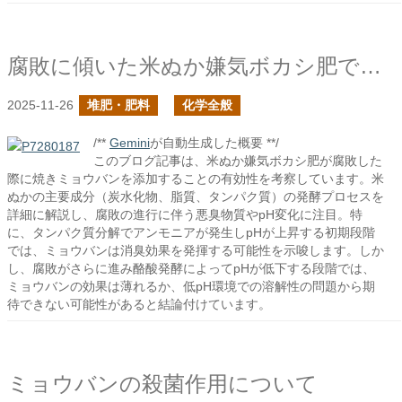
腐敗に傾いた米ぬか嫌気ボカシ肥でミョウバンの添加は有効か？
2025-11-26
堆肥・肥料
化学全般
/**
Gemini
が自動生成した概要 **/
このブログ記事は、米ぬか嫌気ボカシ肥が腐敗した
際に焼きミョウバンを添加することの有効性を考察しています。米
ぬかの主要成分（炭水化物、脂質、タンパク質）の発酵プロセスを
詳細に解説し、腐敗の進行に伴う悪臭物質やpH変化に注目。特
に、タンパク質分解でアンモニアが発生しpHが上昇する初期段階
では、ミョウバンは消臭効果を発揮する可能性を示唆します。しか
し、腐敗がさらに進み酪酸発酵によってpHが低下する段階では、
ミョウバンの効果は薄れるか、低pH環境での溶解性の問題から期
待できない可能性があると結論付けています。
ミョウバンの殺菌作用について