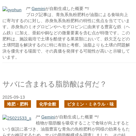
/**
Gemini
が自動生成した概要 **/
ブログ記事は、青魚系魚粉肥料が油脂による食味向上
に寄与するのに対し、赤身魚系魚粉肥料の特性に焦点を当てていま
す。赤身魚のミオグロビンやヘモグロビンに由来する豊富な鉄（ヘ
ム鉄）に加え、亜鉛や銅などの微量要素を含む点が特徴です。この
肥料は、施設栽培で土壌を酷使する果菜類において、鉄欠乏などの
土壌問題を解決するのに特に有効と考察。油脂よりも土壌の問題解
決を優先する場面で、その真価を発揮する可能性が高いと示唆して
います。
サバに含まれる脂肪酸は何だ？
2025-09-13
堆肥・肥料
化学全般
ビタミン・ミネラル・味
/**
Gemini
が自動生成した概要 **/
植物が脂肪酸を吸収することで食味が向上すると
いう仮説に基づき、油脂豊富な青魚の魚粉肥料が同様の効果をもた
らすか検証するため、サバの脂肪酸構成を調査しました。その結