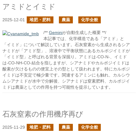
アミドとイミド
2025-12-01
堆肥・肥料
農薬
化学全般
/**
Gemini
が自動生成した概要 **/
本記事では、化学構造である「アミド」と
「イミド」について解説しています。石灰窒素から生成されるシア
ナミドが「アミド型」、溶液中で平衡状態にあるカルボジイミドが
「イミド型」と呼ばれる背景を深掘り。アミドは-CO-N-、イミド
は-CO-NH-CO-結合を指しますが、シアナミドやカルボジイミドは
酸素が欠けるものの便宜上その型として扱われます。特にカルボジ
イミドは不安定で極少量です。関連するアミンにも触れ、カルシウ
ムシアナミドが水中で分解後、シアナミドは窒素肥料、カルボジイ
ミドは農薬としての作用を持つ可能性を提示しています。
石灰窒素の作用機序再び
2025-11-29
堆肥・肥料
農薬
化学全般