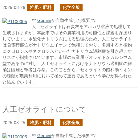
2025-08-26
堆肥・肥料
化学全般
/**
Gemini
が自動生成した概要 **/
人工ゼオライトは石炭灰をアルカリ溶液で処理して
生成されますが、本記事ではその農業利用の可能性と課題を深掘り
しています。水酸化ナトリウムによる処理のため、人工ゼオライト
は負電荷部位がナトリウムイオンで飽和しており、多用すると植物
にクロロシスやネクロシスといったナトリウム過剰症を引き起こす
リスクが指摘されています。市販の農業用ゼオライトがカルシウム
型であるのに対し、人工ゼオライトにおけるナトリウム過剰症の解
消は困難と筆者は考察。このことから、ゼオライトの飽和陽イオン
の種類が農業利用において極めて重要であるという学びが得られた
と結んでいます。
人工ゼオライトについて
2025-08-25
堆肥・肥料
化学全般
/**
Gemini
が自動生成した概要 **/