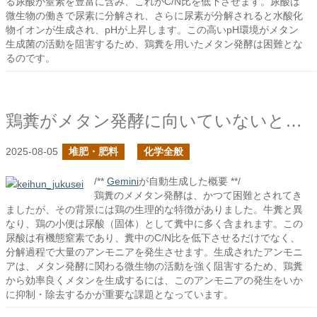
る尿酸が窒素を豊富に含み、これがC/N比を低下させます。尿酸は
微生物の働きで尿素に分解され、さらに尿素が分解されると水酸化
物イオンが生成され、pHが上昇します。この高いpH環境がメタン
生成菌の活動を阻害するため、鶏糞を用いたメタン発酵は困難とな
るのです。
鶏糞がメタン発酵に向いていないとされた理由は何か？
2025-08-05
堆肥・肥料
化学全般
/**
Gemini
が自動生成した概要 **/
鶏糞のメメタン発酵は、かつて困難とされてき
ましたが、その背景には鶏の生理的な特徴がありました。牛糞と異
なり、鶏の小便は尿酸（固体）として糞中に多く含まれます。この
尿酸は有機態窒素であり、糞中のC/N比を低下させるだけでなく、
分解過程で大量のアンモニアを発生させます。生成されたアンモニ
アは、メタン発酵に関わる微生物の活動を強く阻害するため、鶏糞
から効率良くメタンを生成するには、このアンモニアの発生をいか
に抑制・除去するかが重要な課題となっています。