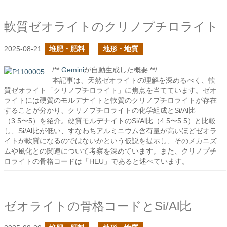
軟質ゼオライトのクリノプチロライト
2025-08-21
堆肥・肥料
地形・地質
/**
Gemini
が自動生成した概要 **/
本記事は、天然ゼオライトの理解を深めるべく、軟
質ゼオライト「クリノプチロライト」に焦点を当てています。ゼオ
ライトには硬質のモルデナイトと軟質のクリノプチロライトが存在
することが分かり、クリノプチロライトの化学組成とSi/Al比
（3.5〜5）を紹介。硬質モルデナイトのSi/Al比（4.5〜5.5）と比較
し、Si/Al比が低い、すなわちアルミニウム含有量が高いほどゼオラ
イトが軟質になるのではないかという仮説を提示し、そのメカニズ
ムや風化との関連について考察を深めています。また、クリノプチ
ロライトの骨格コードは「HEU」であると述べています。
ゼオライトの骨格コードとSi/Al比