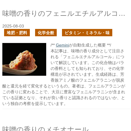
味噌の香りのフェニルエチルアルコール
2025-08-03
堆肥・肥料
化学全般
ビタミン・ミネラル・味
/**
Gemini
が自動生成した概要 **/
本記事は、味噌の香り成分として注目さ
れる「フェニルエチルアルコール」につ
いて解説しています。この化合物はバラ
の香料としても知られており、その化学
構造が示されています。生成経路は、芳
香族アミノ酸のフェニルアラニンが脱炭
酸と還元を経て変化するというもの。著者は、フェニルアラニンが
この香りに変わることで、大豆に豊富なフェニルアラニンが含まれ
ている証拠となり、それが良い香りと認識されるのではないか、と
いう独自の考察を提示しています。
味噌の香りのメチオナール