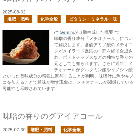
2025-08-02
堆肥・肥料
化学全般
ビタミン・ミネラル・味
/**
Gemini
が自動生成した概要 **/
味噌の香り成分「メチオナール」につい
て解説します。含硫アミノ酸のメチオニ
ンがメイラード反応の一部を経て合成さ
れ、ポテトチップスなどの独特な香りの
元としても知られます。さらに近年、メ
チオナールがグルタミン酸やイノシン酸
といった旨味成分の増強に関与することが判明。味噌汁に魚やキノ
コを加えることで旨味が増す現象に、メチオナールが関係している
可能性も示唆されています。
味噌の香りのグアイアコール
2025-07-30
堆肥・肥料
化学全般