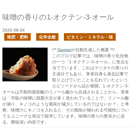
味噌の香りの1-オクテン-3-オール
2025-08-04
堆肥・肥料
化学全般
ビタミン・ミネラル・味
/**
Gemini
が自動生成した概要 **/
このブログ記事では、味噌の香り化合物
の一つ「1-オクテン-3-オール」に焦点を
当てています。これはマツタケの香りの
主成分でもあり、筆者自身も過去記事で
取り上げていたことを忘れていたという
エピソードから話が展開。1-オクテン-3-
オールは不飽和脂肪酸のリノール酸から合成されることから、筆者
は「市販の味噌に脱脂大豆が多く使われていることで、リノール酸
が減り、キノコのような風味が減少しているのではないか？」と考
察。味噌汁にキノコを入れると、その風味が補われる可能性につい
てもユニークな視点で探求しています。味噌の香りの奥深さに迫
る、興味深い内容です。