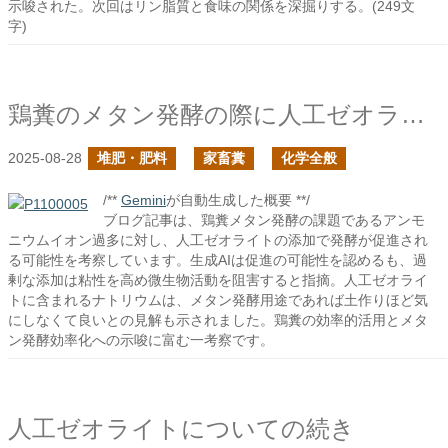
示唆された。次回はリン脂質と食味の関係を深掘りする。(249文
字)
鶏糞のメタン発酵の際に人工ゼオライトの添加で発酵は促進されるか？
2025-08-28
堆肥・肥料
家畜糞
化学全般
/**
Gemini
が自動生成した概要 **/
ブログ記事は、鶏糞メタン発酵の課題であるアンモ
ニウムイオン過多に対し、人工ゼオライトの添加で発酵が促進され
る可能性を考察しています。生成AIは促進の可能性を認めるも、過
剰な添加は粘性を高め微生物活動を阻害すると指摘。人工ゼオライ
トに含まれるナトリウムは、メタン発酵用途であれば土作りほど気
にしなくて良いとの見解も示されました。鶏糞の効率的活用とメタ
ン発酵効率化への示唆に富む一考察です。
人工ゼオライトについての続き