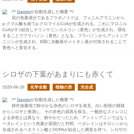
/**
Gemini
が自動生成した概要 **/
花の色素成分であるフラボノイドは、フェニルアラニンから
p-クマル酸を経てp-クロマイルCoAが生成される。これにマロニル
CoAが3つ結合しナリンゲニンカルコン（黄色）が生成され、環化
することでフラバノン（黄色）となる。フラバノンからアントシア
ニジンが生成され、B環に水酸基やメトキシ基が付加されることで
青色へと変化する。
シロザの下葉があまりにも赤くて
2020-06-26
化学全般
植物の形
光合成
/**
Gemini
が自動生成した概要 **/
耕作放棄地で鮮やかな赤色のシロザを発見。白い粉状の模様
からシロザと推測し、その赤色の原因を探る。一般的なストレスに
よる赤色とは異なり、鮮やかだったため、アントシアニンではなく
ベタレインという色素が原因だと判明。ベタレインはチロシンから
合成されるベタラミン酸とDOPAが結合した構造を持つ。シロザの