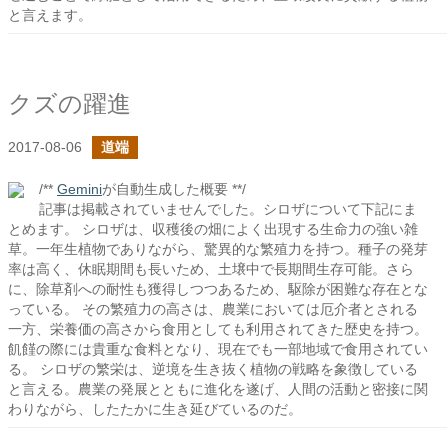
と言えます。
クズの躍進
2017-08-06
道端
/**
Gemini
が自動生成した概要 **/
記事は掲載されていませんでした。シロザについて下記にま
とめます。 シロザは、収穫後の畑によく出現する生命力の強い雑
草。一年生植物でありながら、驚異的な繁殖力を持つ。種子の発芽
率は高く、休眠期間も長いため、土壌中で長期間生存可能。さら
に、除草剤への耐性も獲得しつつあるため、駆除が困難な存在とな
っている。 その繁殖力の高さは、農業においては厄介者とされる
一方、栄養価の高さから食用としても利用されてきた歴史を持つ。
飢饉の際には貴重な食料となり、現在でも一部地域で食用されてい
る。 シロザの繁栄は、逆境を生き抜く植物の戦略を象徴している
と言える。農業の発展とともに進化を遂げ、人間の活動と密接に関
わりながら、したたかに生き延びているのだ。