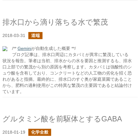
排水口から滴り落ちる水で繁茂
2018-03-31
道端
/**
Gemini
が自動生成した概要 **/
ブログ記事は、排水口周辺にカタバミが異常に繁茂している
状況を報告。筆者は当初、排水からの水を要因と推測するも、排水
口上部での繁茂から別の原因を考察します。カタバミは強酸性のシ
ュウ酸を含有しており、コンクリートなどの人工物の劣化を招く恐
れがあると指摘。最終的に、排水口のすぐ奥が家庭菜園であること
から、肥料の過剰使用がこの特異な繁茂の主要因であると結論付け
ています。
グルタミン酸を前駆体とするGABA
2018-01-19
化学全般