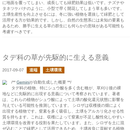
に地面を覆ってしまい、成長しても緑肥効果は低いです。ナズナや
タネツケバナのように、小型で早く開花してしまう草も多いです。
土壌生産性を向上させるには、冬に強い植物を選抜して緑肥として
活用する方が効果的です。しかし、自然の生態系には未知の要素も
あるため、勝手に生える草の群生にも何らかの意味がある可能性も
考慮すべきです。
タデ科の草が先駆的に生える意義
2017-09-07
道端
土壌環境
/**
Gemini
が自動生成した概要 **/
タデ科の植物、特にシュウ酸を多く含む種が、草刈り後の裸
地などに先駆的に出現する意義について考察されています。著者
は、これらの植物がシュウ酸によって土壌の酸化還元状態に影響を
与えている可能性を推測しています。 シロザは収穫後の畑によく
出現する植物です。窒素を多く吸収し、土壌をアルカリ化させる性
質を持ちます。これは、収穫によって窒素が不足し酸性化しやすい
土壌環境を改善する役割を果たしています。また、シロザを土に混
ぜ込むことで緑肥として活用できるため、土壌改良に貢献する植物