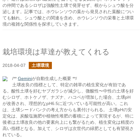
の仲間であるシロザは強酸性土壌で発芽せず、根からシュウ酸を分
泌します。記事では、ホウレンソウの葉から発見された葉酸につい
ても触れ、シュウ酸との関連を含め、ホウレンソウの栄養と土壌環
境の複雑な関係性を探求していきます。
栽培環境は草達が教えてくれる
2018-04-07
土壌環境
/**
Gemini
が自動生成した概要 **/
土壌改良の指標として、特定の雑草の植生変化が有効であ
る。酸性土壌を好むヤブガラシが減少し、微酸性〜中性の土壌を好
むシロザ、ホトケノザ、ナズナ、ハコベが増加した場合、土壌pH
が改善され、理想的なpH6.5に近づいている可能性が高い。これ
は、土壌シードバンクの考え方からも裏付けられる。 土壌pHの安
定化は、炭酸塩施肥や植物性堆肥の蓄積によって実現するが、特に
後者は土壌改良の他の要素向上にも繋がるため、植生変化は精度の
高い指標となる。加えて、シロザは次世代の緑肥としても有望視さ
れている。