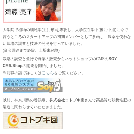
大学院で植物の細胞学(主に形)を専攻し、大学院在学中(後に中退)に今で
言うところのスタートアップの初期メンバーとして参画し、農薬を使わな
い栽培の調査と技法の開発を行っていました。
(資金調達まで経験。上場未経験)
栽培の調査と並行で野菜の販売からネットショップのCMSの
SOY
CMS/Shop
の開発を開始しました。
こちら
※前職の話で詳しくは
をご覧ください。
以前、神奈川県の養鶏場、
株式会社コトブキ園
さんで高品質な鶏糞堆肥の
製造に関わらせていただきました。