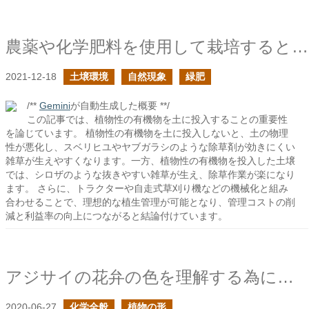
農薬や化学肥料を使用して栽培すると野菜が育たない環境になるという意見に対して３
2021-12-18
土壌環境
自然現象
緑肥
/**
Gemini
が自動生成した概要 **/
この記事では、植物性の有機物を土に投入することの重要性
を論じています。 植物性の有機物を土に投入しないと、土の物理
性が悪化し、スベリヒユやヤブガラシのような除草剤が効きにくい
雑草が生えやすくなります。一方、植物性の有機物を投入した土壌
では、シロザのような抜きやすい雑草が生え、除草作業が楽になり
ます。 さらに、トラクターや自走式草刈り機などの機械化と組み
合わせることで、理想的な植生管理が可能となり、管理コストの削
減と利益率の向上につながると結論付けています。
アジサイの花弁の色を理解する為にフラボノイドを見る
2020-06-27
化学全般
植物の形