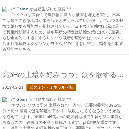
/**
Gemini
が自動生成した概要 **/
ヨトウガは広食性で農作物に甚大な被害を与える害虫。日本
では越冬できる地域が限られると考えられていたが、近年ハウス栽
培で越冬する可能性が指摘されている。ヨトウガの卵塊は風に乗っ
て長距離移動するため、越冬場所の特定は防除対策において重要。
もし全国的に冬場にホウレンソウ栽培が広がれば、ホウレンソウに
含まれる植物エクジソンがヨトウガの生育を阻害し、越冬を抑制す
る可能性がある。
高pHの土壌を好みつつ、鉄を欲するホウレンソウ
2019-02-21
ビタミン・ミネラル・味
/**
Gemini
が自動生成した概要 **/
ホウレンソウは高pH土壌を好む一方で、主要栄養素である鉄
分は高pH環境では溶解度が下がり、吸収しにくくなるという矛盾
を抱えています。実際にpH7以上の蛇紋岩地域で生育が良い事例が
あるものの、鉄吸収の不利も指摘されます。pH調整が重要です
が、連作は土壌のpH緩衝性を低下させる要因にも。ホウレンソウ