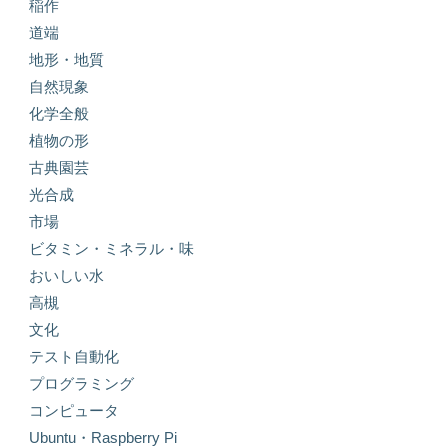
稲作
道端
地形・地質
自然現象
化学全般
植物の形
古典園芸
光合成
市場
ビタミン・ミネラル・味
おいしい水
高槻
文化
テスト自動化
プログラミング
コンピュータ
Ubuntu・Raspberry Pi