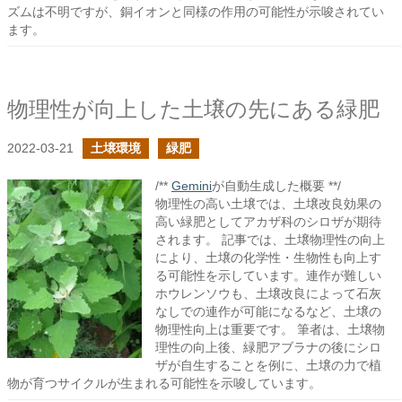
ズムは不明ですが、銅イオンと同様の作用の可能性が示唆されてい
ます。
物理性が向上した土壌の先にある緑肥
2022-03-21
土壌環境
緑肥
/**
Gemini
が自動生成した概要 **/
物理性の高い土壌では、土壌改良効果の
高い緑肥としてアカザ科のシロザが期待
されます。 記事では、土壌物理性の向上
により、土壌の化学性・生物性も向上す
る可能性を示しています。連作が難しい
ホウレンソウも、土壌改良によって石灰
なしでの連作が可能になるなど、土壌の
物理性向上は重要です。 筆者は、土壌物
理性の向上後、緑肥アブラナの後にシロ
ザが自生することを例に、土壌の力で植
物が育つサイクルが生まれる可能性を示唆しています。