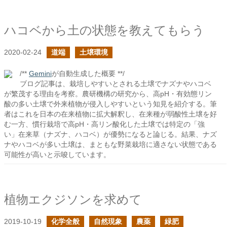
ハコベから土の状態を教えてもらう
2020-02-24
道端
土壌環境
/**
Gemini
が自動生成した概要 **/
ブログ記事は、栽培しやすいとされる土壌でナズナやハコベ
が繁茂する理由を考察。農研機構の研究から、高pH・有効態リン
酸の多い土壌で外来植物が侵入しやすいという知見を紹介する。筆
者はこれを日本の在来植物に拡大解釈し、在来種が弱酸性土壌を好
む一方、慣行栽培で高pH・高リン酸化した土壌では特定の「強
い」在来草（ナズナ、ハコベ）が優勢になると論じる。結果、ナズ
ナやハコベが多い土壌は、まともな野菜栽培に適さない状態である
可能性が高いと示唆しています。
植物エクジソンを求めて
2019-10-19
化学全般
自然現象
農薬
緑肥