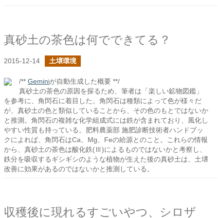
真砂土の茶色は何でできてる？
2015-12-14
土壌環境
/**
Gemini
が自動生成した概要 **/
真砂土の茶色の原因を探るため、筆者は「楽しい鉱物図鑑」
を参考に、角閃石に着目した。角閃石は種類によって色が様々だ
が、真砂土の色と類似していることから、その色のもとではないか
と推測。角閃石の複雑な化学組成式には鉄が含まれており、風化し
やすい性質も持っている。肥料農薬部 施肥診断技術者ハンドブッ
クによれば、角閃石はCa、Mg、Feの給源とのこと。これらの情報
から、真砂土の茶色は酸化鉄(Ⅲ)によるものではないかと考察し、
鉄分を吸収するギシギシのような植物が生えた後の真砂土は、土壌
改善に効果があるのではないかと推測している。
収穫後に現れるすごいやつ、シロザ