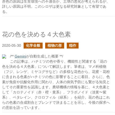
赤色の原因は生育環境への不適合か、土壌の悪化が考えられるが、
詳しい原因は不明。このシロザは更なる研究対象として有望であ
る。
花の色を決める４大色素
2020-05-30
化学全般
植物の形
稲作
/**
Gemini
が自動生成した概要 **/
この記事は、ハチミツの色や香り、機能性と関連する「花の
色を決める４大色素」について解説します。筆者は、マメ科植物
（フジ、レンゲ、ミヤコグサなど）の多様な花色から、花蜜・花粉
に含まれる色素がハチミツの色に影響することに着目。さらに、色
素が免疫や抗酸化作用に関わり、人体の病気予防にも繋がる知見と
してその重要性を認識します。農研機構の情報を基に、４大色素と
して「カロテノイド（赤・橙・黄系）、フラボノイド（淡黄〜紫
系）、ベタレイン、クロロフィル（緑系）」を紹介。花の色はこれ
らの色素の合成割合とブレンドで決まることを示し、今後の探求へ
の意欲を語っています。