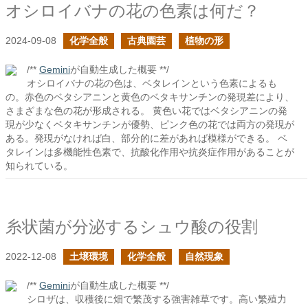
オシロイバナの花の色素は何だ？
2024-09-08
化学全般
古典園芸
植物の形
/**
Gemini
が自動生成した概要 **/
オシロイバナの花の色は、ベタレインという色素によるも
の。赤色のベタシアニンと黄色のベタキサンチンの発現差により、
さまざまな色の花が形成される。 黄色い花ではベタシアニンの発
現が少なくベタキサンチンが優勢、ピンク色の花では両方の発現が
ある。発現がなければ白、部分的に差があれば模様ができる。 ベ
タレインは多機能性色素で、抗酸化作用や抗炎症作用があることが
知られている。
糸状菌が分泌するシュウ酸の役割
2022-12-08
土壌環境
化学全般
自然現象
/**
Gemini
が自動生成した概要 **/
シロザは、収穫後に畑で繁茂する強害雑草です。高い繁殖力