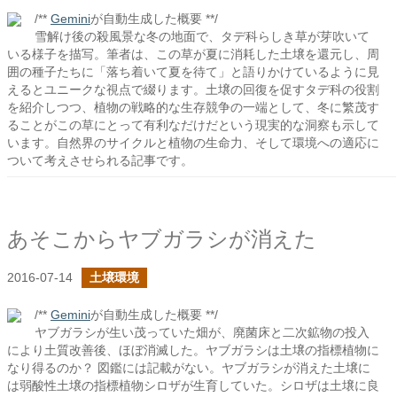
/**
Gemini
が自動生成した概要 **/
雪解け後の殺風景な冬の地面で、タデ科らしき草が芽吹いて
いる様子を描写。筆者は、この草が夏に消耗した土壌を還元し、周
囲の種子たちに「落ち着いて夏を待て」と語りかけているように見
えるとユニークな視点で綴ります。土壌の回復を促すタデ科の役割
を紹介しつつ、植物の戦略的な生存競争の一端として、冬に繁茂す
ることがこの草にとって有利なだけだという現実的な洞察も示して
います。自然界のサイクルと植物の生命力、そして環境への適応に
ついて考えさせられる記事です。
あそこからヤブガラシが消えた
2016-07-14
土壌環境
/**
Gemini
が自動生成した概要 **/
ヤブガラシが生い茂っていた畑が、廃菌床と二次鉱物の投入
により土質改善後、ほぼ消滅した。ヤブガラシは土壌の指標植物に
なり得るのか？ 図鑑には記載がない。ヤブガラシが消えた土壌に
は弱酸性土壌の指標植物シロザが生育していた。シロザは土壌に良