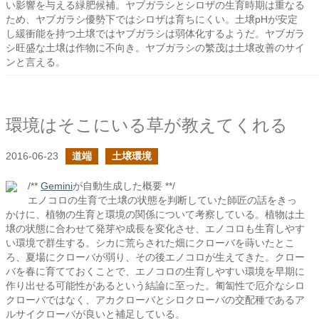
い影響を与える緑肥候補。ヤブガラシとシロザの生育時期は重なる
ため、ヤブガラシ優勢下ではシロザは育ちにくい。土壌pHが安定
し緩衝能を持つ土壌ではヤブガラシは弱体化するようだ。ヤブガラ
シ旺盛な土壌は作物に不向き。ヤブガラシの繁茂は土壌改善のサイ
ンと言える。
環境はそこにいる草が教えてくれる
2016-06-23
道端
土壌環境
/**
Gemini
が自動生成した概要 **/
エノコロの生育で土壌の状態を判断していた師匠の話をきっ
かけに、植物の生育と環境の関係について考察している。植物は土
壌の状態に合わせて発芽や成長を変化させ、エノコロも生育しやす
い環境で群生する。シカに荒らされた畑にクローバを蒔いたとこ
ろ、夏場にクローバが弱り、その後エノコロが生えてきた。クロー
バを春に育てておくことで、エノコロの生育しやすい環境を早期に
作り出せる可能性があるという結論に至った。匍匐性で厄介なシロ
クローバではなく、アカクローバとシロクローバの交配種であるア
ルサイクローバが良いと補足している。