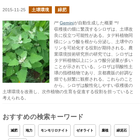
2015-11-25
土壌環境
緑肥
/**
Gemini
が自動生成した概要 **/
収穫後の畑に繁茂するシロザは、土壌改
良に役立つ可能性がある。タデ科植物同
様にシュウ酸を根から分泌し、土壌中の
リンを可給化する役割が期待される。農
業環境技術研究所の研究では、シロザは
タデ科植物以上にシュウ酸分泌量が多い
ことが示されている。シロザは弱酸性土
壌の指標植物であり、京都農販の好調な
畑でも頻繁に観察される。これらのこと
から、シロザは酸性化しやすい収穫後の
土壌環境を改善し、次作植物の生育を促進する役割を担っていると
考えられる。
おすすめの検索キーワード
減肥
地力
モンモリロナイト
ゼオライト
腐植
緑泥石