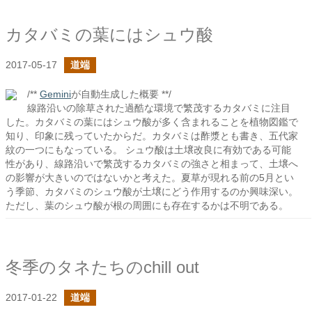
カタバミの葉にはシュウ酸
2017-05-17
道端
/**
Gemini
が自動生成した概要 **/
線路沿いの除草された過酷な環境で繁茂するカタバミに注目
した。カタバミの葉にはシュウ酸が多く含まれることを植物図鑑で
知り、印象に残っていたからだ。カタバミは酢漿とも書き、五代家
紋の一つにもなっている。 シュウ酸は土壌改良に有効である可能
性があり、線路沿いで繁茂するカタバミの強さと相まって、土壌へ
の影響が大きいのではないかと考えた。夏草が現れる前の5月とい
う季節、カタバミのシュウ酸が土壌にどう作用するのか興味深い。
ただし、葉のシュウ酸が根の周囲にも存在するかは不明である。
冬季のタネたちのchill out
2017-01-22
道端