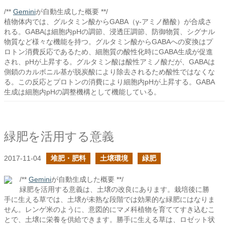
/**
Gemini
が自動生成した概要 **/
植物体内では、グルタミン酸からGABA（γ-アミノ酪酸）が合成さ
れる。GABAは細胞内pHの調節、浸透圧調節、防御物質、シグナル
物質など様々な機能を持つ。グルタミン酸からGABAへの変換はプ
ロトン消費反応であるため、細胞質の酸性化時にGABA生成が促進
され、pHが上昇する。グルタミン酸は酸性アミノ酸だが、GABAは
側鎖のカルボニル基が脱炭酸により除去されるため酸性ではなくな
る。この反応とプロトンの消費により細胞内pHが上昇する。GABA
生成は細胞内pHの調整機構として機能している。
緑肥を活用する意義
2017-11-04
堆肥・肥料
土壌環境
緑肥
/**
Gemini
が自動生成した概要 **/
緑肥を活用する意義は、土壌の改良にあります。栽培後に勝
手に生える草では、土壌が未熟な段階では効果的な緑肥にはなりま
せん。レンゲ米のように、意図的にマメ科植物を育ててすき込むこ
とで、土壌に栄養を供給できます。勝手に生える草は、ロゼット状