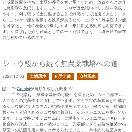
と成長速度を持ち、土壌の養分を奪い尽くすため、放置すると次作
に悪影響を及ぼします。しかし、シロザは土壌中のリン酸を吸収し
やすく、刈り取って土に混ぜることで緑肥として活用できます。さ
らに、シュウ酸を蓄積する性質があるため、土壌中の難溶性リン酸
を可溶化し、他の植物が利用しやすい形に変える効果も期待できま
す。シロザは厄介な雑草としての一面だけでなく、土壌改良の潜在
力も秘めているのです。
シュウ酸から続く無農薬栽培への道
2022-12-03
土壌環境
化学全般
自然現象
/**
Gemini
が自動生成した概要 **/
この記事は、無農薬栽培の可能性を探るため、シュウ酸アル
ミニウムの抗菌作用に着目しています。アカマツの菌根菌が生成す
るシュウ酸アルミニウムが抗菌作用を示すという報告から、植物の
根からも分泌されるシュウ酸に着目し、そのメカニズムを探ってい
ます。シュウ酸アルミニウムは、土壌中でアルミニウムとキレート
化合物を形成し、これが菌のコロニー先端部でグラム陰性細菌や枯
草菌への抗菌作用を示すと考えられています。具体的な抗菌メカニ