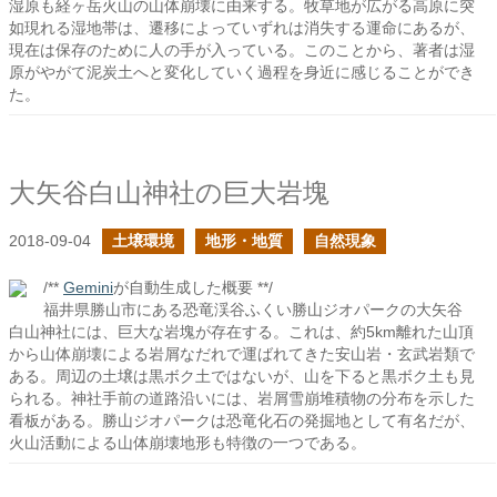
湿原も経ヶ岳火山の山体崩壊に由来する。牧草地が広がる高原に突
如現れる湿地帯は、遷移によっていずれは消失する運命にあるが、
現在は保存のために人の手が入っている。このことから、著者は湿
原がやがて泥炭土へと変化していく過程を身近に感じることができ
た。
大矢谷白山神社の巨大岩塊
2018-09-04
土壌環境
地形・地質
自然現象
/**
Gemini
が自動生成した概要 **/
福井県勝山市にある恐竜渓谷ふくい勝山ジオパークの大矢谷
白山神社には、巨大な岩塊が存在する。これは、約5km離れた山頂
から山体崩壊による岩屑なだれで運ばれてきた安山岩・玄武岩類で
ある。周辺の土壌は黒ボク土ではないが、山を下ると黒ボク土も見
られる。神社手前の道路沿いには、岩屑雪崩堆積物の分布を示した
看板がある。勝山ジオパークは恐竜化石の発掘地として有名だが、
火山活動による山体崩壊地形も特徴の一つである。