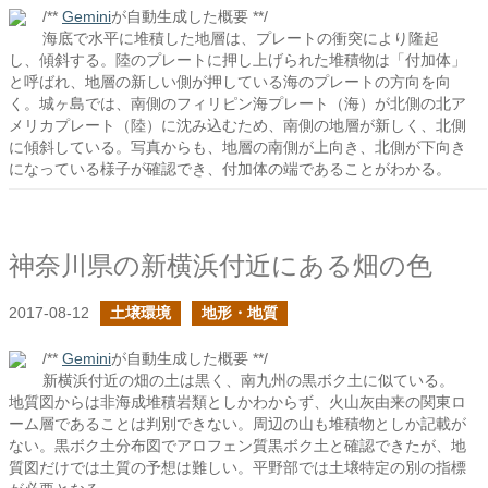
/**
Gemini
が自動生成した概要 **/
海底で水平に堆積した地層は、プレートの衝突により隆起
し、傾斜する。陸のプレートに押し上げられた堆積物は「付加体」
と呼ばれ、地層の新しい側が押している海のプレートの方向を向
く。城ヶ島では、南側のフィリピン海プレート（海）が北側の北ア
メリカプレート（陸）に沈み込むため、南側の地層が新しく、北側
に傾斜している。写真からも、地層の南側が上向き、北側が下向き
になっている様子が確認でき、付加体の端であることがわかる。
神奈川県の新横浜付近にある畑の色
2017-08-12
土壌環境
地形・地質
/**
Gemini
が自動生成した概要 **/
新横浜付近の畑の土は黒く、南九州の黒ボク土に似ている。
地質図からは非海成堆積岩類としかわからず、火山灰由来の関東ロ
ーム層であることは判別できない。周辺の山も堆積物としか記載が
ない。黒ボク土分布図でアロフェン質黒ボク土と確認できたが、地
質図だけでは土質の予想は難しい。平野部では土壌特定の別の指標