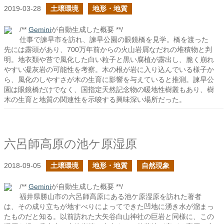
2019-03-28
土壌環境
地形・地質
/**
Gemini
が自動生成した概要 **/
仕事で諫早市を訪れ、諫早公園の眼鏡橋を見学。橋を渡った
先には露頭があり、700万年前からの火山岩屑なだれの堆積物と判
明。地衣類や苔で風化した白い粒子と黒い腐植が露出し、脆く崩れ
やすい凝灰岩の可能性を考察。木の根が岩に入り込んでいる様子か
ら、風化のしやすさが木の生育に影響を与えていると推測。諫早公
園は眼鏡橋だけでなく、国指定天然記念物の暖地性樹叢もあり、樹
木の生育と地質の関連性を示唆する興味深い場所だった。
六呂師高原の池ケ原湿原
2018-09-05
土壌環境
地形・地質
自然現象
/**
Gemini
が自動生成した概要 **/
福井県勝山市の六呂師高原にある池ケ原湿原を訪れた著者
は、その成り立ちが地すべりによってできた凹地に湧き水が溜まっ
たものだと知る。以前訪れた大矢谷白山神社の巨岩と同様に、この