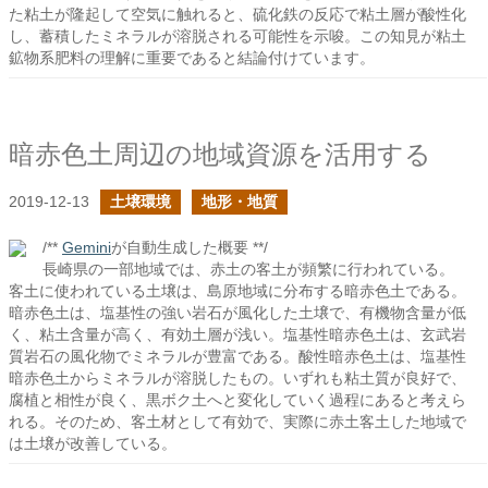
た粘土が隆起して空気に触れると、硫化鉄の反応で粘土層が酸性化
し、蓄積したミネラルが溶脱される可能性を示唆。この知見が粘土
鉱物系肥料の理解に重要であると結論付けています。
暗赤色土周辺の地域資源を活用する
2019-12-13
土壌環境
地形・地質
/**
Gemini
が自動生成した概要 **/
長崎県の一部地域では、赤土の客土が頻繁に行われている。
客土に使われている土壌は、島原地域に分布する暗赤色土である。
暗赤色土は、塩基性の強い岩石が風化した土壌で、有機物含量が低
く、粘土含量が高く、有効土層が浅い。塩基性暗赤色土は、玄武岩
質岩石の風化物でミネラルが豊富である。酸性暗赤色土は、塩基性
暗赤色土からミネラルが溶脱したもの。いずれも粘土質が良好で、
腐植と相性が良く、黒ボク土へと変化していく過程にあると考えら
れる。そのため、客土材として有効で、実際に赤土客土した地域で
は土壌が改善している。