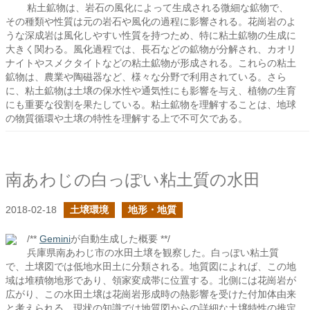
粘土鉱物は、岩石の風化によって生成される微細な鉱物で、
その種類や性質は元の岩石や風化の過程に影響される。花崗岩のよ
うな深成岩は風化しやすい性質を持つため、特に粘土鉱物の生成に
大きく関わる。風化過程では、長石などの鉱物が分解され、カオリ
ナイトやスメクタイトなどの粘土鉱物が形成される。これらの粘土
鉱物は、農業や陶磁器など、様々な分野で利用されている。さら
に、粘土鉱物は土壌の保水性や通気性にも影響を与え、植物の生育
にも重要な役割を果たしている。粘土鉱物を理解することは、地球
の物質循環や土壌の特性を理解する上で不可欠である。
南あわじの白っぽい粘土質の水田
2018-02-18
土壌環境
地形・地質
/**
Gemini
が自動生成した概要 **/
兵庫県南あわじ市の水田土壌を観察した。白っぽい粘土質
で、土壌図では低地水田土に分類される。地質図によれば、この地
域は堆積物地形であり、領家変成帯に位置する。北側には花崗岩が
広がり、この水田土壌は花崗岩形成時の熱影響を受けた付加体由来
と考えられる。現状の知識では地質図からの詳細な土壌特性の推定