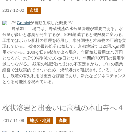
2017-12-02
市場
/**
Gemini
が自動生成した概要 **/
野菜加工工場では、野菜残渣の水分量管理が重要である。水
分量が多いと悪臭が発生するが、90%削減すると発酵臭に変わる。
工場ではボカシ肥料の原理を応用し、水分調整と堆積物の圧縮を実
現している。 残渣の最終処分は焼却で、京都地域では20円/kgの費
用がかかる。100kg/日の残渣が出る場合、年間焼却費用は73万円
となるが、水分90%削減で10kg/日となり、年間約70万円の費用削
減につながる。 残渣の堆肥化は成分の不安定さから、プロの農業
経営では現実的ではないため、焼却処分が選択されている。しか
し、残渣の有効利用は重要な課題であり、新たなビジネスチャンス
となる可能性を秘めている。
枕状溶岩と出会いに高槻の本山寺へ４
2017-11-08
地形・地質
高槻