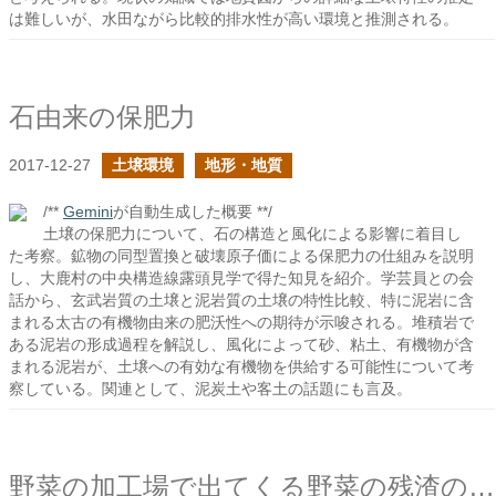
は難しいが、水田ながら比較的排水性が高い環境と推測される。
石由来の保肥力
2017-12-27
土壌環境
地形・地質
/**
Gemini
が自動生成した概要 **/
土壌の保肥力について、石の構造と風化による影響に着目し
た考察。鉱物の同型置換と破壊原子価による保肥力の仕組みを説明
し、大鹿村の中央構造線露頭見学で得た知見を紹介。学芸員との会
話から、玄武岩質の土壌と泥岩質の土壌の特性比較、特に泥岩に含
まれる太古の有機物由来の肥沃性への期待が示唆される。堆積岩で
ある泥岩の形成過程を解説し、風化によって砂、粘土、有機物が含
まれる泥岩が、土壌への有効な有機物を供給する可能性について考
察している。関連として、泥炭土や客土の話題にも言及。
野菜の加工場で出てくる野菜の残渣の処分