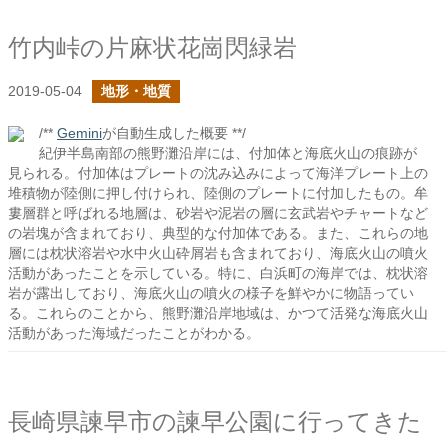
竹内峠の片麻状花崗閃緑岩
2019-05-04
地形・地質
/**
Gemini
が自動生成した概要 **/
紀伊半島南部の熊野灘沿岸には、付加体と海底火山の痕跡が
見られる。付加体はプレートの沈み込みによって海洋プレート上の
堆積物が陸側に押し付けられ、陸側のプレートに付加したもの。牟
婁層群と呼ばれる地層は、砂岩や泥岩の層に玄武岩やチャートなど
の岩塊が含まれており、典型的な付加体である。また、これらの地
層には枕状溶岩や水中火山砕屑岩も含まれており、海底火山の噴火
活動があったことを示している。特に、白浜町の海岸では、枕状溶
岩が露出しており、海底火山の噴火の様子を鮮やかに物語ってい
る。これらのことから、熊野灘沿岸地域は、かつて活発な海底火山
活動があった海域だったことがわかる。
長崎県諫早市の諫早公園に行ってきた