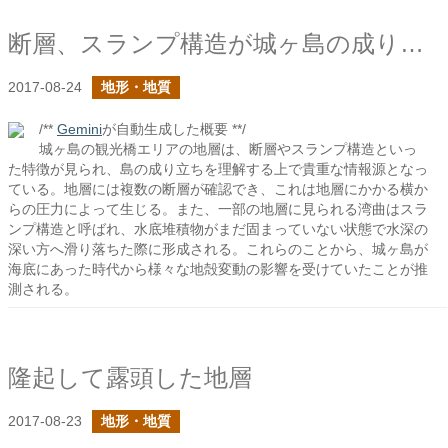
断層、スランプ構造が城ヶ島の成り立ちを物語る
2017-08-24
地形・地質
/**
Gemini
が自動生成した概要 **/
城ヶ島の観光橋エリアの地層は、断層やスランプ構造といっ
た特徴が見られ、島の成り立ちを理解する上で貴重な情報源となっ
ている。地層には複数の断層が確認でき、これは地層にかかる横か
らの圧力によって生じる。また、一部の地層に見られる湾曲はスラ
ンプ構造と呼ばれ、水底堆積物がまだ固まっていない状態で水深の
深い方へ滑り落ちた際に形成される。これらのことから、城ヶ島が
海底にあった時代から様々な地殻変動の影響を受けていたことが推
測される。
隆起して露頭した地層
2017-08-23
地形・地質