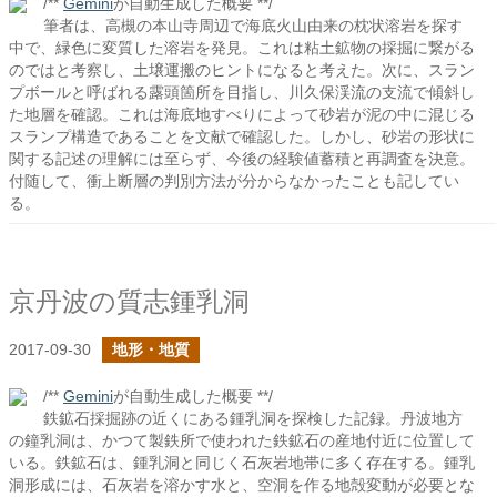
/**
Gemini
が自動生成した概要 **/
筆者は、高槻の本山寺周辺で海底火山由来の枕状溶岩を探す
中で、緑色に変質した溶岩を発見。これは粘土鉱物の採掘に繋がる
のではと考察し、土壌運搬のヒントになると考えた。次に、スラン
プボールと呼ばれる露頭箇所を目指し、川久保渓流の支流で傾斜し
た地層を確認。これは海底地すべりによって砂岩が泥の中に混じる
スランプ構造であることを文献で確認した。しかし、砂岩の形状に
関する記述の理解には至らず、今後の経験値蓄積と再調査を決意。
付随して、衝上断層の判別方法が分からなかったことも記してい
る。
京丹波の質志鍾乳洞
2017-09-30
地形・地質
/**
Gemini
が自動生成した概要 **/
鉄鉱石採掘跡の近くにある鍾乳洞を探検した記録。丹波地方
の鐘乳洞は、かつて製鉄所で使われた鉄鉱石の産地付近に位置して
いる。鉄鉱石は、鍾乳洞と同じく石灰岩地帯に多く存在する。鍾乳
洞形成には、石灰岩を溶かす水と、空洞を作る地殻変動が必要とな