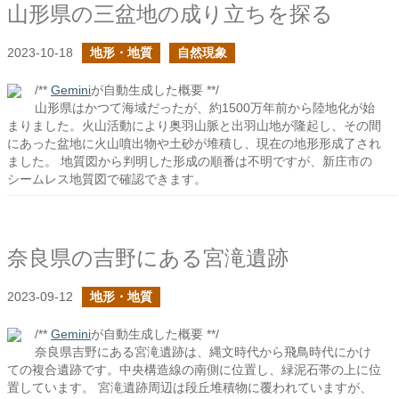
山形県の三盆地の成り立ちを探る
2023-10-18
地形・地質
自然現象
/**
Gemini
が自動生成した概要 **/
山形県はかつて海域だったが、約1500万年前から陸地化が始
まりました。火山活動により奥羽山脈と出羽山地が隆起し、その間
にあった盆地に火山噴出物や土砂が堆積し、現在の地形形成了され
ました。 地質図から判明した形成の順番は不明ですが、新庄市の
シームレス地質図で確認できます。
奈良県の吉野にある宮滝遺跡
2023-09-12
地形・地質
/**
Gemini
が自動生成した概要 **/
奈良県吉野にある宮滝遺跡は、縄文時代から飛鳥時代にかけ
ての複合遺跡です。中央構造線の南側に位置し、緑泥石帯の上に位
置しています。 宮滝遺跡周辺は段丘堆積物に覆われていますが、