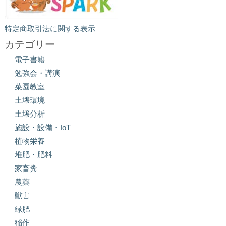
特定商取引法に関する表示
カテゴリー
電子書籍
勉強会・講演
菜園教室
土壌環境
土壌分析
施設・設備・IoT
植物栄養
堆肥・肥料
家畜糞
農薬
獣害
緑肥
稲作