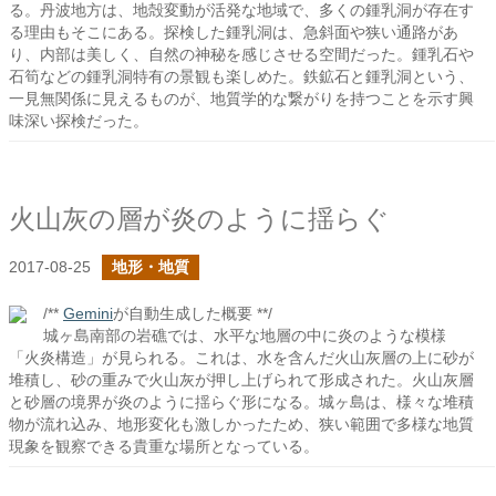
る。丹波地方は、地殻変動が活発な地域で、多くの鍾乳洞が存在す
る理由もそこにある。探検した鍾乳洞は、急斜面や狭い通路があ
り、内部は美しく、自然の神秘を感じさせる空間だった。鍾乳石や
石筍などの鍾乳洞特有の景観も楽しめた。鉄鉱石と鍾乳洞という、
一見無関係に見えるものが、地質学的な繋がりを持つことを示す興
味深い探検だった。
火山灰の層が炎のように揺らぐ
2017-08-25
地形・地質
/**
Gemini
が自動生成した概要 **/
城ヶ島南部の岩礁では、水平な地層の中に炎のような模様
「火炎構造」が見られる。これは、水を含んだ火山灰層の上に砂が
堆積し、砂の重みで火山灰が押し上げられて形成された。火山灰層
と砂層の境界が炎のように揺らぐ形になる。城ヶ島は、様々な堆積
物が流れ込み、地形変化も激しかったため、狭い範囲で多様な地質
現象を観察できる貴重な場所となっている。