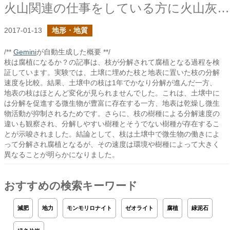
火山関連の仕事をしている方に火山灰のことを聞いてみた
2017-01-13
地形・地質
/**
Gemini
が自動生成した概要 **/
枝は腐植になるか？の記事は、枝が分解されて腐植となる過程を検
証しています。実験では、土壌に埋めた枝と地表に置いた枝の分解
速度を比較。結果、土壌中の枝は1年でかなり分解が進んだ一方、
地表の枝はほとんど変化が見られませんでした。これは、土壌中に
は分解を促進する微生物が豊富に存在する一方、地表は乾燥し微生
物活動が抑制されるためです。さらに、枝の樹種による分解速度の
違いも観察され、分解しやすい樹種とそうでない樹種が存在するこ
とが示唆されました。結論として、枝は土壌中で微生物の働きによ
って分解され腐植となるが、その速度は環境や樹種によって大きく
異なることが明らかになりました。
おすすめの検索キーワード
減肥
地力
モンモリロナイト
ゼオライト
腐植
緑泥石