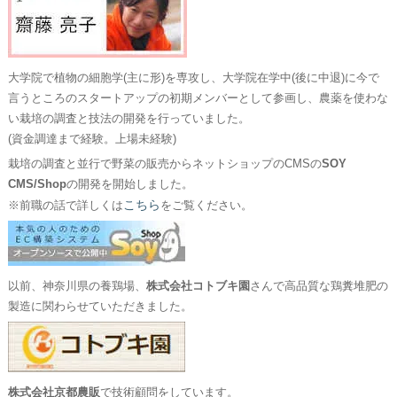
大学院で植物の細胞学(主に形)を専攻し、大学院在学中(後に中退)に今で
言うところのスタートアップの初期メンバーとして参画し、農薬を使わな
い栽培の調査と技法の開発を行っていました。
(資金調達まで経験。上場未経験)
栽培の調査と並行で野菜の販売からネットショップのCMSの
SOY
CMS/Shop
の開発を開始しました。
こちら
※前職の話で詳しくは
をご覧ください。
以前、神奈川県の養鶏場、
株式会社コトブキ園
さんで高品質な鶏糞堆肥の
製造に関わらせていただきました。
株式会社京都農販
で技術顧問をしています。