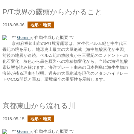
P/T境界の露頭からわかること
2018-08-06
地形・地質
/**
Gemini
が自動生成した概要 **/
京都府福知山市のP/T境界露頭は、古生代ペルム紀と中生代三
畳紀の境を示し、地球史上最大の大量絶滅（海中無酸素化が主因）
前後の地層が連続。ペルム紀の放散虫から三畳紀のコノドントへの
化石変化、灰色から黒色頁岩への堆積物変化から、当時の海洋無酸
素状態を読み解けます。海洋プレート由来の日本列島に海生生物の
痕跡が残る理由も説明。過去の大量絶滅を現代のメタンハイドレー
トやCO2問題と重ね、環境保全の重要性を示唆します。
京都東山から流れる川
2018-05-15
地形・地質
/**
Gemini
が自動生成した概要 **/