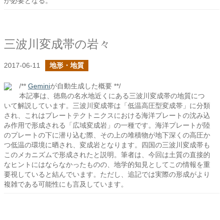
が必要となる。
三波川変成帯の岩々
2017-06-11
地形・地質
/**
Gemini
が自動生成した概要 **/
本記事は、徳島の名水地近くにある三波川変成帯の地質につ
いて解説しています。三波川変成帯は「低温高圧型変成帯」に分類
され、これはプレートテクトニクスにおける海洋プレートの沈み込
み作用で形成される「広域変成岩」の一種です。海洋プレートが陸
のプレートの下に潜り込む際、その上の堆積物が地下深くの高圧か
つ低温の環境に晒され、変成岩となります。四国の三波川変成帯も
このメカニズムで形成されたと説明。筆者は、今回は土質の直接的
なヒントにはならなかったものの、地学的知見としてこの情報を重
要視していると結んでいます。ただし、追記では実際の形成がより
複雑である可能性にも言及しています。