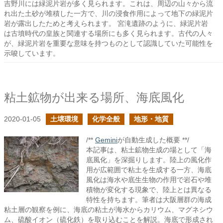
吉野川には緑泥片岩が多く見られます。これは、周辺の山々から流
れ出た土砂が堆積した一方で、川の浸食作用によって地下の緑泥片
岩が露出したためと考えられます。 宮滝遺跡のように、緑泥片岩
は古墳時代の皇族と関連する場所にも多く見られます。古代の人々
が、緑泥片岩を重要な意味を持つものとして認識していた可能性を
示唆しています。
粘土鉱物が出来る場所、海底風化
2020-01-05
土壌環境
化学全般
地形・地質
/**
Gemini
が自動生成した概要 **/
本記事は、粘土鉱物生成の場として「海
底風化」を深掘りします。陸上の風化作
用が広範囲で粘土を生成する一方、海底
風化は海水や底生生物の作用で岩石や堆
積物が変化する現象で、陸上とは異なる
特性を持ちます。筆者は大阪層群の海成
粘土層の観察を例に、海底の粘土が海水からカリウム、マグネシウ
ム、硫酸イオン（硫化鉄）を取り込むことを解説。海底で形成され