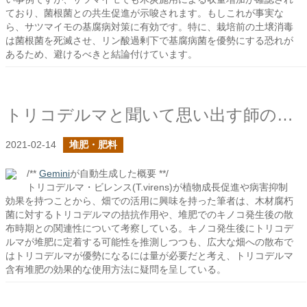
ており、菌根菌との共生促進が示唆されます。もしこれが事実な
ら、サツマイモの基腐病対策に有効です。特に、栽培前の土壌消毒
は菌根菌を死滅させ、リン酸過剰下で基腐病菌を優勢にする恐れが
あるため、避けるべきと結論付けています。
トリコデルマと聞いて思い出す師の言葉
2021-02-14
堆肥・肥料
/**
Gemini
が自動生成した概要 **/
トリコデルマ・ビレンス(T.virens)が植物成長促進や病害抑制
効果を持つことから、畑での活用に興味を持った筆者は、木材腐朽
菌に対するトリコデルマの拮抗作用や、堆肥でのキノコ発生後の散
布時期との関連性について考察している。キノコ発生後にトリコデ
ルマが堆肥に定着する可能性を推測しつつも、広大な畑への散布で
はトリコデルマが優勢になるには量が必要だと考え、トリコデルマ
含有堆肥の効果的な使用方法に疑問を呈している。