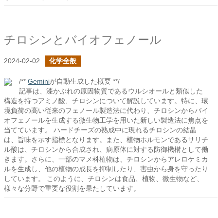
チロシンとバイオフェノール
2024-02-02
化学全般
/**
Gemini
が自動生成した概要 **/
記事は、漆かぶれの原因物質であるウルシオールと類似した
構造を持つアミノ酸、チロシンについて解説しています。特に、環
境負荷の高い従来のフェノール製造法に代わり、チロシンからバイ
オフェノールを生成する微生物工学を用いた新しい製造法に焦点を
当てています。 ハードチーズの熟成中に現れるチロシンの結晶
は、旨味を示す指標となります。また、植物ホルモンであるサリチ
ル酸は、チロシンから合成され、病原体に対する防御機構として働
きます。さらに、一部のマメ科植物は、チロシンからアレロケミカ
ルを生成し、他の植物の成長を抑制したり、害虫から身を守ったり
しています。 このように、チロシンは食品、植物、微生物など、
様々な分野で重要な役割を果たしています。