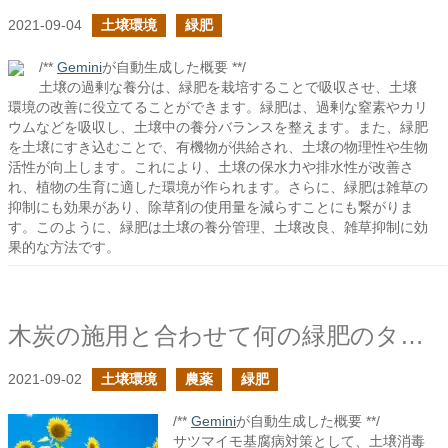
2021-09-04
土壌環境
緑肥
/**
Gemini
が自動生成した概要 **/
土壌の過剰な養分は、緑肥を栽培することで吸収させ、土壌
環境の改善に役立てることができます。緑肥は、過剰な窒素やカリ
ウムなどを吸収し、土壌中の養分バランスを整えます。また、緑肥
を土壌にすき込むことで、有機物が供給され、土壌の物理性や生物
活性が向上します。これにより、土壌の保水力や排水性が改善さ
れ、植物の生育に適した環境が作られます。さらに、緑肥は雑草の
抑制にも効果があり、除草剤の使用量を減らすことにも繋がりま
す。このように、緑肥は土壌の養分管理、土壌改良、雑草抑制に効
果的な方法です。
木炭の施用と合わせて何の緑肥のタネを蒔けばいい？
2021-09-02
土壌環境
農薬
緑肥
/**
Gemini
が自動生成した概要 **/
サツマイモ基腐病対策として、土壌消毒