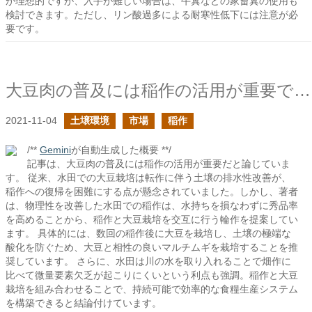
が理想的ですが、入手が難しい場合は、牛糞などの家畜糞の使用も
検討できます。ただし、リン酸過多による耐寒性低下には注意が必
要です。
大豆肉の普及には稲作の活用が重要であるはずだ
2021-11-04
土壌環境
市場
稲作
/**
Gemini
が自動生成した概要 **/
記事は、大豆肉の普及には稲作の活用が重要だと論じていま
す。 従来、水田での大豆栽培は転作に伴う土壌の排水性改善が、
稲作への復帰を困難にする点が懸念されていました。しかし、著者
は、物理性を改善した水田での稲作は、水持ちを損なわずに秀品率
を高めることから、稲作と大豆栽培を交互に行う輪作を提案してい
ます。 具体的には、数回の稲作後に大豆を栽培し、土壌の極端な
酸化を防ぐため、大豆と相性の良いマルチムギを栽培することを推
奨しています。 さらに、水田は川の水を取り入れることで畑作に
比べて微量要素欠乏が起こりにくいという利点も強調。稲作と大豆
栽培を組み合わせることで、持続可能で効率的な食糧生産システム
を構築できると結論付けています。