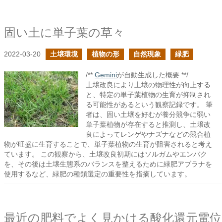
固い土に単子葉の草々
2022-03-20
土壌環境
植物の形
自然現象
緑肥
/**
Gemini
が自動生成した概要 **/
土壌改良により土壌の物理性が向上する
と、特定の単子葉植物の生育が抑制され
る可能性があるという観察記録です。 筆
者は、固い土壌を好むが養分競争に弱い
単子葉植物が存在すると推測し、土壌改
良によってレンゲやナズナなどの競合植
物が旺盛に生育することで、単子葉植物の生育が阻害されると考え
ています。 この観察から、土壌改良初期にはソルガムやエンバク
を、その後は土壌生態系のバランスを整えるために緑肥アブラナを
使用するなど、緑肥の種類選定の重要性を指摘しています。
最近の肥料でよく見かける酸化還元電位