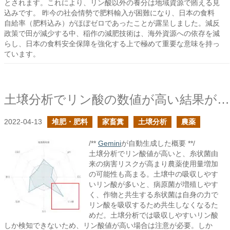
とされます。これにより、リン酸以外の養分は地域資源で賄える見
込みです。 昨今の社会情勢で肥料輸入が困難になり、日本の食料
自給率（肥料込み）がほぼゼロであったことが露呈しました。減反
政策で田が減少する中、稲作の減肥技術は、海外資源への依存を減
らし、日本の食料安全保障を強化する上で極めて重要な意味を持っ
ています。
土壌分析でリン酸の数値が高い結果が返ってきたら次作は気を引き締めた方が良い
2022-04-13
堆肥・肥料
家畜糞
土壌分析
農薬
/**
Gemini
が自動生成した概要 **/
土壌分析でリン酸値が高いと、糸状菌由
来の病害リスクが高まり農薬使用量増加
の可能性も高まる。土壌中の吸収しやす
いリン酸が多いと、病原菌が増殖しやす
く、作物と共生する糸状菌は自身の力で
リン酸を吸収するため共生しなくなるた
めだ。土壌分析では吸収しやすいリン酸
しか検知できないため、リン酸値が高い場合は注意が必要。しか