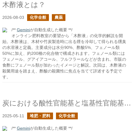
木酢液とは？
2026-08-03
化学全般
農薬
/**
Gemini
が自動生成した概要 **/
オンライン肥料教室の要望から「木酢液」の化学的解説を開
始。木酢液は、木材や竹炭製造時に出る煙を冷却して得られる燻臭
の水溶液と定義。主要成分は水分90%、酢酸5%、フェノール類
50%に加え、約200種の化合物で構成されます。フェノール類には
フェノール、グアイアコール、フルフラールなどが含まれ、市販の
食酢にフェノール類が加わったイメージと解説。次回は、木酢液の
殺菌用途を踏まえ、酢酸の殺菌性に焦点を当てて詳述する予定で
す。
炭における酸性官能基と塩基性官能基は何だ？
2025-05-11
堆肥・肥料
化学全般
/**
Gemini
が自動生成した概要 **/