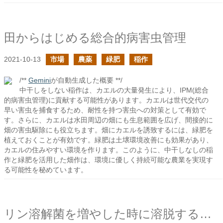
田からはじめる総合的病害虫管理
2021-10-13
市場
農薬
緑肥
稲作
/**
Gemini
が自動生成した概要 **/
中干しをしない稲作は、カエルの大量発生により、IPM(総合
的病害虫管理)に貢献する可能性があります。カエルは世代交代の
早い害虫を捕食するため、耐性を持つ害虫への対策として有効で
す。さらに、カエルは水田周辺の畑にも生息範囲を広げ、間接的に
畑の害虫駆除にも役立ちます。畑にカエルを誘致するには、緑肥を
植えておくことが有効です。緑肥は土壌環境改善にも効果があり、
カエルの住みやすい環境を作ります。このように、中干しなしの稲
作と緑肥を活用した畑作は、環境に優しく持続可能な農業を実現す
る可能性を秘めています。
リン溶解菌を増やした時に溶脱するアルミニウムイオンを気にするべきか？