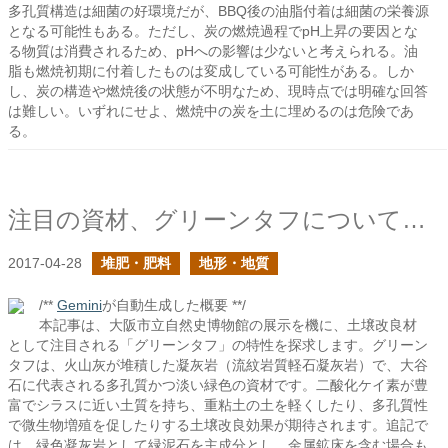
多孔質構造は細菌の好環境だが、BBQ後の油脂付着は細菌の栄養源
となる可能性もある。ただし、炭の燃焼過程でpH上昇の要因とな
る物質は消費されるため、pHへの影響は少ないと考えられる。油
脂も燃焼初期に付着したものは変成している可能性がある。しか
し、炭の構造や燃焼後の状態が不明なため、現時点では明確な回答
は難しい。いずれにせよ、燃焼中の炭を土に埋めるのは危険であ
る。
注目の資材、グリーンタフについて知ろう
2017-04-28
堆肥・肥料
地形・地質
/**
Gemini
が自動生成した概要 **/
本記事は、大阪市立自然史博物館の展示を機に、土壌改良材
として注目される「グリーンタフ」の特性を探求します。グリーン
タフは、火山灰が堆積した凝灰岩（流紋岩質軽石凝灰岩）で、大谷
石に代表される多孔質かつ淡い緑色の資材です。二酸化ケイ素が豊
富でシラスに近い土質を持ち、重粘土の土を軽くしたり、多孔質性
で微生物増殖を促したりする土壌改良効果が期待されます。追記で
は、緑色凝灰岩として緑泥石を主成分とし、金属鉱床を含む場合も