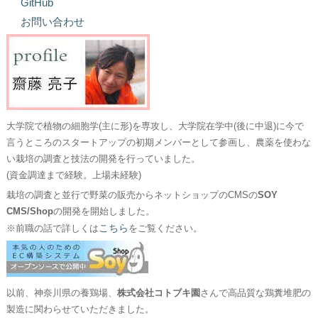
GitHub
お問い合わせ
大学院で植物の細胞学(主に形)を専攻し、大学院在学中(後に中退)に今で
言うところのスタートアップの初期メンバーとして参画し、農薬を使わな
い栽培の調査と技法の開発を行っていました。
(資金調達まで経験。上場未経験)
栽培の調査と並行で野菜の販売からネットショップのCMSの
SOY
CMS/Shop
の開発を開始しました。
こちら
※前職の話で詳しくは
をご覧ください。
以前、神奈川県の養鶏場、
株式会社コトブキ園
さんで高品質な鶏糞堆肥の
製造に関わらせていただきました。