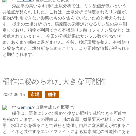
秀品率の高いネギ畑の土壌分析では、リン酸値が低いという
共通点が見られました。これは、土壌分析で測定されるリン酸が、
植物が利用できない形態のものを含んでいないためと考えられま
す。 従来の土壌分析では、病原菌の栄養源となるリン酸のみを測
定しており、植物が利用できる有機態リン酸（フィチン酸など）は
考慮されていません。 今回の分析結果はサンプル数が少ないた
め、あくまで傾向に過ぎません。今後、検証環境を整え、有機態リ
ン酸を含めた土壌分析を進めることで、より正確な情報が得られる
と期待されます。
稲作に秘められた大きな可能性
2022-06-15
市場
稲作
/**
Gemini
が自動生成した概要 **/
稲作は、野菜に比べて極めて少ない肥料で栽培できる可能性
を秘めています。その理由は、川の資源（微量要素や粘土）の活
用、水田に水を張ることで鉄粉と協働し自然に窒素固定が始まるこ
と、イネと共生するエンドファイトによる窒素固定の可能性にある