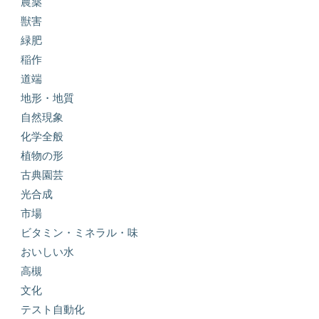
農薬
獣害
緑肥
稲作
道端
地形・地質
自然現象
化学全般
植物の形
古典園芸
光合成
市場
ビタミン・ミネラル・味
おいしい水
高槻
文化
テスト自動化