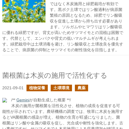
ではなく木炭施用と緑肥栽培が有効で
す。黒ボク土壌ではリン酸過剰が病原菌
繁殖の原因となるため、緑肥でリン酸吸
収を促進し土壌から持ち出す必要があり
ます。ソルガムやヒマワリはリン酸吸収
に優れる緑肥ですが、背丈が高いためサツマイモとの混植は困難で
す。代替として、エンバクや背丈の低いマルチムギが考えられま
す。緑肥栽培中は土壌消毒を避け、リン酸吸収と土壌改良を優先す
ることで、病原菌の抑制とサツマイモの耐性強化を目指します。
菌根菌は木炭の施用で活性化する
2021-09-01
植物栄養
土壌環境
農薬
/**
Gemini
が自動生成した概要 **/
木炭の施用が菌根菌を活性化させ、植物の成長を促進する可
能性が示されています。農研機構の調査では、牧草に木炭を施用す
るとVA菌根菌の感染が増え、植物の生育が旺盛になりました。菌
根菌はリン酸や金属の吸収を促し、光合成や耐性を強化します。古
い事例ですが、サツマイモでも木炭施用による収量増加が確認され