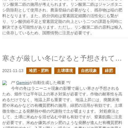
リン酸第二鉄の施用が考えられます。リン酸第二鉄はジャンボタニ
シ防除剤として使用され、農薬登録の必要がなく、残存物は稲の肥
料となります。また、鉄分供給は窒素固定細菌の活性化にも繋が
り、リン酸供給不足と窒素固定能の向上という二つの課題を同時に
解決できる可能性があります。ただし、リン酸第二鉄の原料は輸入
に依存しているため、国際情勢に注意が必要です。
寒さが厳しい冬になると予想されている中で出来ること
2021-11-13
堆肥・肥料
土壌環境
自然現象
緑肥
/**
Gemini
が自動生成した概要 **/
今年の冬はラニーニャ現象の影響で厳しい寒さが予想される
ため、畑作では平年以上の寒さ対策が必要です。作物の耐寒性を高
めるだけでなく、地温上昇も重要です。 地温上昇には、廃菌床堆
肥や米ぬかなどの有機質肥料の施用、緑肥の活用が有効です。土壌
微生物による発酵熱や根の代謝熱で土が暖まります。 対処療法と
して、土壌に米ぬかを混ぜ込む中耕も有効ですが、窒素飢餓に注意
が必要です。米ぬか嫌気ボカシ肥のような発酵が進んだ有機質肥料