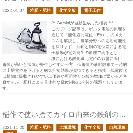
2022-01-07
堆肥・肥料
化学全般
電子工作
/**
Gemini
が自動生成した概要 **/
このブログ記事は、ボルタ電池の原理を
通じて「酸化還元電位（Eh）」のメカニ
ズムを解説し、農業分野への応用可能性
を探ります。亜鉛と銅の電位差による電
子移動が電気発生の原理であるとし、土
壌における酸化還元電位の影響に着目。
電位が高いと病気が発生しやすい一方、低電位の液肥散布で一時的
に土壌電位を下げると病気抑制効果が期待できると指摘。低電位化
は植物に吸収されやすい二価鉄や可溶性リン酸の増加に繋がると考
察するが、肥料による具体的な電位制御は今後の課題としていま
す。
稲作で使い捨てカイロ由来の鉄剤の肥料があれば良い
2021-11-20
堆肥・肥料
土壌環境
化学全般
自然現象