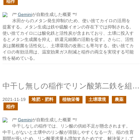
稲作
/**
Gemini
が自動生成した概要 **/
水田からのメタン発生抑制のため、使い捨てカイロの活用を
提案する。メタン生成は鉄や硫酸イオンの存在下では抑制される。
使い捨てカイロには酸化鉄と活性炭が含まれており、土壌に投入す
るとメタン生成菌を抑え、鉄還元細菌の活動を促す。さらに、活性
炭は菌根菌を活性化し、土壌環境の改善にも寄与する。使い捨てカ
イロの有効活用は、温室効果ガス削減と稲作の両立を実現する可能
性を秘めている。
中干し無しの稲作でリン酸第二鉄を組み込むべきか？
2021-11-19
堆肥・肥料
植物栄養
土壌環境
農薬
稲作
/**
Gemini
が自動生成した概要 **/
中干しなしの稲作では、リン酸の供給不足が懸念されます。
中干しがないと土壌中のリン酸が溶脱しやすくなる一方、稲の生育
期間が長いため、リン酸要求量も増加するためです。解決策として