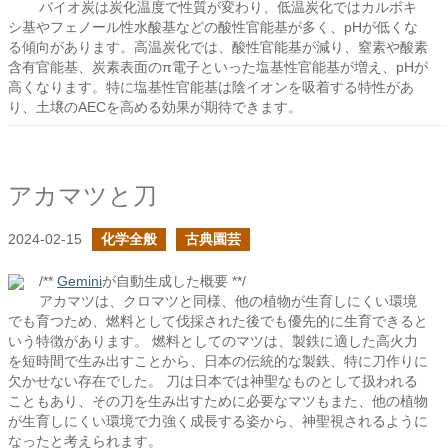
バイオ炭は炭化温度で性質が変わり、低温炭化ではカルボキ
シ基やフェノール性水酸基などの酸性官能基が多く、pHが低くな
る傾向があります。高温炭化では、酸性官能基が減り、窒素や酸素
含有官能基、炭素表面のπ電子といった塩基性官能基が増え、pHが
高くなります。特に塩基性官能基は陰イオンを吸着する特性があ
り、土壌のAECを高める効果が期待できます。
アカマツと刀
2024-02-15
化学全般
古典園芸
/**
Gemini
が自動生成した概要 **/
アカマツは、クロマツと同様、他の植物が生育しにくい環境
でも育つため、燃料として伐採された後でも優先的に生育できると
いう特徴があります。 燃料としてのマツは、製鉄に適した高火力
を短時間で生み出すことから、日本の伝統的な製鉄、特に刀作りに
欠かせない存在でした。 刀は日本では神聖なものとして扱われる
こともあり、その刀を生み出すために必要なマツもまた、他の植物
が生育しにくい環境で力強く成長する姿から、神聖視されるように
なったと考えられます。