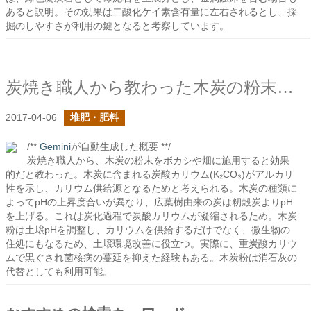
あると説明。その効果は二酸化ケイ素含有量に左右されるとし、採
掘のしやすさが利用の鍵となると考察しています。
炭焼き職人から教わった木炭の粉末のこと
2017-04-06
堆肥・肥料
/**
Gemini
が自動生成した概要 **/
炭焼き職人から、木炭の粉末をボカシや畑に施用すると効果
的だと教わった。木炭に含まれる炭酸カリウム(K₂CO₃)がアルカリ
性を示し、カリウム供給源となるためと考えられる。木炭の種類に
よってpHの上昇度合いが異なり、広葉樹由来の炭は籾殻炭よりpH
を上げる。これは炭化過程で炭酸カリウムが凝縮されるため。木炭
粉は土壌pHを調整し、カリウムを供給するだけでなく、微生物の
住処にもなるため、土壌環境改善に役立つ。実際に、重炭酸カリウ
ムで黒ぐされ菌核病の蔓延を抑えた経験もある。木炭粉は消石灰の
代替としても利用可能。