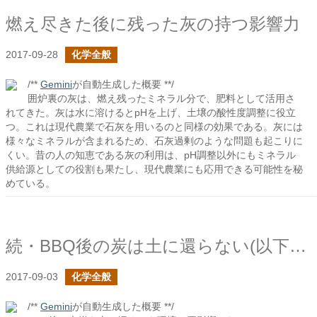
燃え尽きた後に残った灰の持つ影響力
2017-09-28
化学全般
/**
Gemini
が自動生成した概要 **/
囲炉裏の灰は、燃え残ったミネラル分で、肥料として活用さ
れてきた。灰は水に溶けるとpHを上げ、土壌の酸性度調整に役立
つ。これは現代農業で石灰を用いるのと同様の効果である。灰には
様々なミネラルが含まれるため、石灰過剰のような問題も起こりに
くい。昔の人の知恵である灰の利用は、pH調整以外にもミネラル
供給源としての役割も果たし、現代農業にも応用できる可能性を秘
めている。
続・BBQ後の炭は土に還らない(以下省略)
2017-09-03
化学全般
/**
Gemini
が自動生成した概要 **/