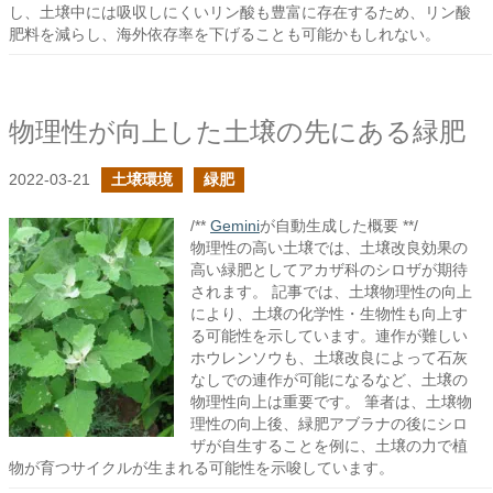
し、土壌中には吸収しにくいリン酸も豊富に存在するため、リン酸
肥料を減らし、海外依存率を下げることも可能かもしれない。
物理性が向上した土壌の先にある緑肥
2022-03-21
土壌環境
緑肥
/**
Gemini
が自動生成した概要 **/
物理性の高い土壌では、土壌改良効果の
高い緑肥としてアカザ科のシロザが期待
されます。 記事では、土壌物理性の向上
により、土壌の化学性・生物性も向上す
る可能性を示しています。連作が難しい
ホウレンソウも、土壌改良によって石灰
なしでの連作が可能になるなど、土壌の
物理性向上は重要です。 筆者は、土壌物
理性の向上後、緑肥アブラナの後にシロ
ザが自生することを例に、土壌の力で植
物が育つサイクルが生まれる可能性を示唆しています。