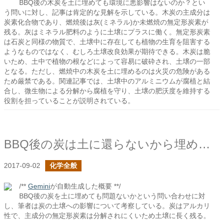
BBQ後の木炭を土に埋めても環境に悪影響はないのか？とい
う問いに対し、記事は肯定的な見解を示している。木炭の主成分は
炭素化合物であり、燃焼後は灰(ミネラル)か未燃焼の無定形炭素が
残る。灰はミネラル肥料のように土壌にプラスに働く。無定形炭素
は石炭と同様の物質で、土壌中に存在しても植物の生育を阻害する
ようなものではなく、むしろ土壌改良効果が期待できる。木炭は脆
いため、土中で植物の根などによって容易に破砕され、土壌の一部
となる。ただし、燃焼中の木炭を土に埋めるのは火災の危険がある
ため厳禁である。関連記事では、土壌中のアルミニウムが腐植と結
合し、微生物による分解から腐植を守り、土壌の肥沃度を維持する
役割を担っていることが説明されている。
BBQ後の炭は土に還らないから埋めてはいけないについて
2017-09-02
化学全般
/**
Gemini
が自動生成した概要 **/
BBQ後の炭を土に埋めても問題ないかという問い合わせに対
し、筆者は炭の土壌への影響について考察している。炭はアルカリ
性で、主成分の無定形炭素は分解されにくいため土壌に長く残る。