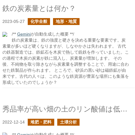
鉄の炭素量とは何か？
2023-05-27
化学全般
地形・地質
/**
Gemini
が自動生成した概要 **/
鉄の炭素量は、鉄の強度と硬さを決める重要な要素です。炭
素量が多いほど硬くなりますが、しなやかさは失われます。 古代
の鉄器製造では、鉄鉱石を木炭で熱して銑鉄を作っていました。こ
の過程で木炭の炭素が鉄に混入し、炭素量が増加します。 その
後、不純物を取り除きながら炭素量を調整することで、用途に合わ
せた鉄製品が作られます。 ところで、砂浜の黒い砂は磁鉄鉱が由
来です。古代の人々は、このような鉄資源が豊富な場所にも集落を
形成していたのでしょうか？
秀品率が高い畑の土のリン酸値は低かった
2022-12-14
堆肥・肥料
土壌分析
/**
Gemini
が自動生成した概要 **/