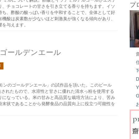
アミルについて解説。酢酸とイソアミルアルコールがエステ
プ
り、チョコレートの甘さを引き立てる香りを持ちます。イソ
持ち、酢酸の酸っぱい香りを中和することで、全体として好
有機酸は炭素数が少ないほど刺激臭が強くなる傾向があり、
響を与えます。
のゴールデンエール
作
T
D
モンのゴールデンエール」の試作品を頂いた。このビール
Y
で製造されたもので、水溶性と甘さに優れた清水っ粉を使用する
G
りになっている。米の甘みと高品質な栽培方法により、苦み
粉末状であることから発酵食品の品質向上に役立つ可能性を