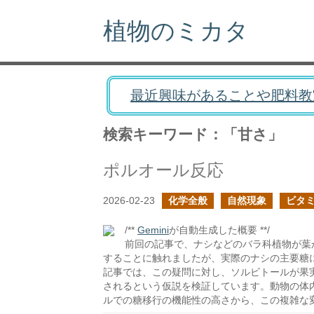
植物のミカタ
最近興味があることや肥料教
検索キーワード：「甘さ」
ポルオール反応
2026-02-23
化学全般
自然現象
ビタ
/**
Gemini
が自動生成した概要 **/
前回の記事で、ナシなどのバラ科植物が葉
することに触れましたが、実際のナシの主要糖
記事では、この疑問に対し、ソルビトールが果
されるという仮説を検証しています。動物の体
ルでの糖移行の機能性の高さから、この複雑な