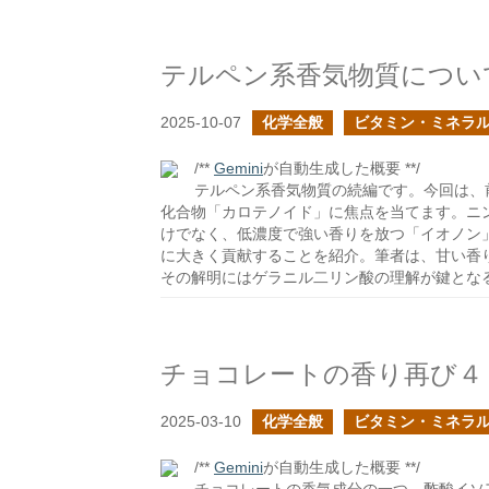
テルペン系香気物質につい
2025-10-07
化学全般
ビタミン・ミネラ
/**
Gemini
が自動生成した概要 **/
テルペン系香気物質の続編です。今回は、
化合物「カロテノイド」に焦点を当てます。ニン
けでなく、低濃度で強い香りを放つ「イオノン
に大きく貢献することを紹介。筆者は、甘い香
その解明にはゲラニル二リン酸の理解が鍵とな
チョコレートの香り再び４
2025-03-10
化学全般
ビタミン・ミネラ
/**
Gemini
が自動生成した概要 **/