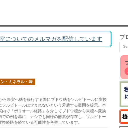
ブ
室についてのメルマガを配信しています
ミン・ミネラル・味
から果実へ糖を移行する際にブドウ糖をソルビトールに変換
にソルビトールは含まれないという矛盾する疑問を提示。本
実内で「ポリオール経路」を介してブドウ糖から果糖へ変換
植
内での例を基に、ナシでも同様の酵素が存在し、ソルビトー
変換経路を経ている可能性を考察しています。