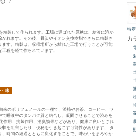
る？
特
を精製して作られます。工場に運ばれた原糖は、糖液に溶か
カ
除かれます。その後、骨炭やイオン交換樹脂でさらに精製さ
ります。精製は、収穫場所から離れた工場で行うことが可能
な工程を経て作られています。
ル・味
由来のポリフェノールの一種で、渋柿やお茶、コーヒー、ワ
中で唾液中のタンパク質と結合し、凝固させることで渋みを
酸化作用、抗菌作用、消臭効果などがあり、健康に良いとされ
吸収を阻害したり、便秘を引き起こす可能性があります。 タ
り、時間の経過とともに変化することで、味わいをまろやか