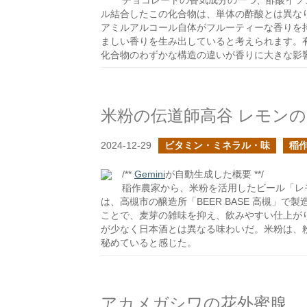
チョコレートの香気成分の一つ、酢酸イソ
ル結合したこの化合物は、単体の酢酸とは異な
アミルアルコール自体がフルーティーな香りを
ましい香りを生み出していると考えられます。
化合物のわずかな構造の違いが香りに大きな影
米粉の伝道師高谷 レモン
2024-12-29
ビタミン・ミネラル・味
稲
/**
Gemini
が自動生成した概要 **/
稲作農家から、米粉を活用したビール「レ
は、高槻市の醸造所「BEER BASE 高槻」
ことで、麦芽の雑味を抑え、飲みやすい仕上が
が少なく日本酒とは異なる味わいだ。米粉は、
秘めていると感じた。
アカメガシワの花外蜜腺