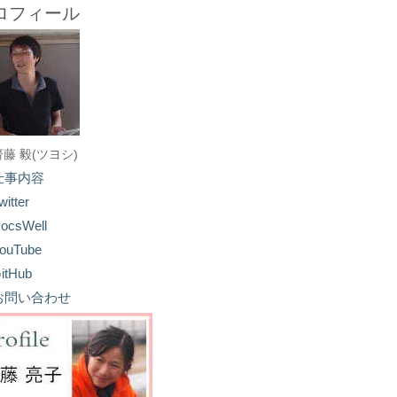
ロフィール
齋藤 毅(ツヨシ)
仕事内容
witter
ocsWell
ouTube
itHub
お問い合わせ