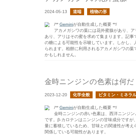
2024-05-13
道端
植物の形
/**
Gemini
が自動生成した概要 **/
アカメガシワの葉には花外蜜腺があり、ア
あり、アリはその蜜を求めて集まります。記事
の糖による可能性を示唆しています。しかし、
られます。柏餅に利用されるアカメガシワの葉
かもしれません。
金時ニンジンの色素は何だ
2023-12-20
化学全般
ビタミン・ミネラ
/**
Gemini
が自動生成した概要 **/
金時ニンジンの赤い色素は、西洋ニンジン
です。β-カロテンはニンジンの甘味成分ですが
量に蓄積しているため、甘味との関連性が考え
関係している可能性があります。