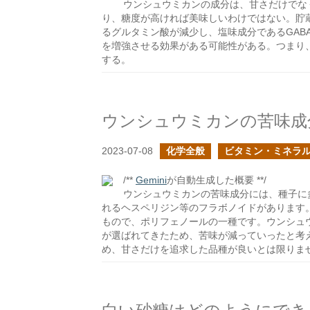
ウンシュウミカンの成分は、甘さだけでな
り、糖度が高ければ美味しいわけではない。貯
るグルタミン酸が減少し、塩味成分であるGAB
を増強させる効果がある可能性がある。つまり
する。
ウンシュウミカンの苦味成
2023-07-08
化学全般
ビタミン・ミネラ
/**
Gemini
が自動生成した概要 **/
ウンシュウミカンの苦味成分には、種子に
れるヘスペリジン等のフラボノイドがあります
もので、ポリフェノールの一種です。ウンシュ
が選ばれてきたため、苦味が減っていったと考
め、甘さだけを追求した品種が良いとは限りま