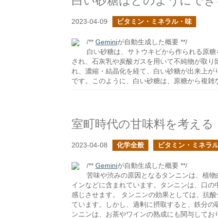
白い砂糖はどのようにでき
2023-04-09
ビタミン・ミネラル・味
/**
Gemini
が自動生成した概要 **/
白い砂糖は、サトウキビから作られる原糖
され、石灰乳や炭酸ガスを用いて不純物が取り
れ、濃縮・結晶化を経て、白い砂糖が出来上が
です。このように、白い砂糖は、原糖から複雑
室町時代の甘味料を考える
2023-04-08
化学全般
ビタミン・ミネラ
/**
Gemini
が自動生成した概要 **/
苦味や渋みの原因となるタンニンは、植物
インなどに含まれています。タンニンは、口の
感じさせます。 タンニンの効果としては、抗
ています。しかし、過剰に摂取すると、鉄分の
ンニンは、お茶やワインの熟成にも関与してお