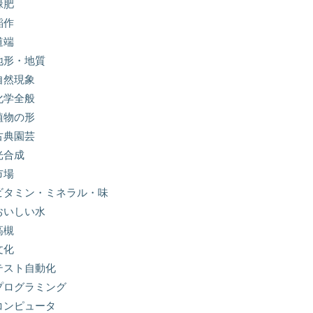
緑肥
稲作
道端
地形・地質
自然現象
化学全般
植物の形
古典園芸
光合成
市場
ビタミン・ミネラル・味
おいしい水
高槻
文化
テスト自動化
プログラミング
コンピュータ