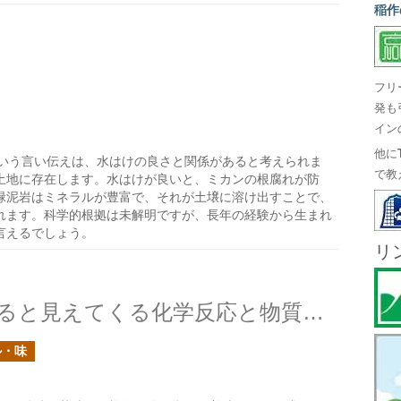
稲作
フリ
発も
イン
他に
いう言い伝えは、水はけの良さと関係があると考えられま
で教
土地に存在します。水はけが良いと、ミカンの根腐れが防
緑泥岩はミネラルが豊富で、それが土壌に溶け出すことで、
れます。科学的根拠は未解明ですが、長年の経験から生まれ
言えるでしょう。
リ
果実を絞ってジュースにすると見えてくる化学反応と物質の変化
ル・味