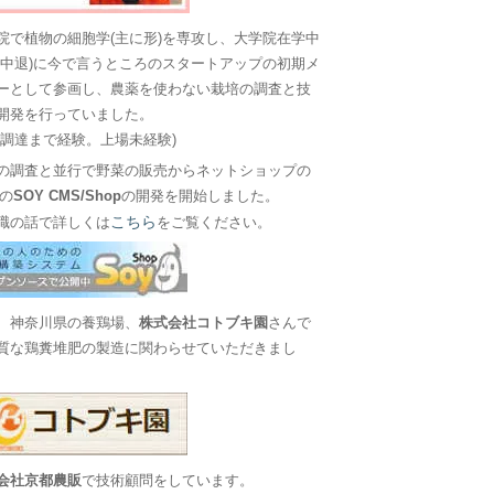
院で植物の細胞学(主に形)を専攻し、大学院在学中
に中退)に今で言うところのスタートアップの初期メ
ーとして参画し、農薬を使わない栽培の調査と技
開発を行っていました。
金調達まで経験。上場未経験)
の調査と並行で野菜の販売からネットショップの
Sの
SOY CMS/Shop
の開発を開始しました。
こちら
職の話で詳しくは
をご覧ください。
、神奈川県の養鶏場、
株式会社コトブキ園
さんで
質な鶏糞堆肥の製造に関わらせていただきまし
会社京都農販
で技術顧問をしています。