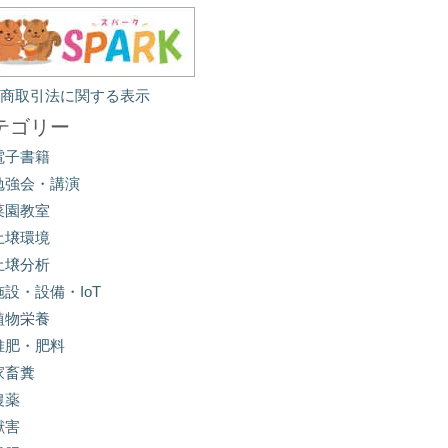
定商取引法に関する表示
テゴリー
電子書籍
勉強会・講演
菜園教室
土壌環境
土壌分析
施設・設備・IoT
植物栄養
堆肥・肥料
家畜糞
農薬
獣害