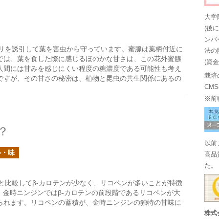
大学
(後
ンバ
リを誘引して葉を害虫から守っています。蜜腺は葉柄付近に
法の
では、葉を食した際に感じるほのかな甘さは、この花外蜜腺
(資
人間には甘みを感じにくい程度の糖濃度である可能性も考え
栽培
ですが、その甘さの秘密は、植物と昆虫の共生関係にあるの
CM
※前
？
以前
ル・味
高品
た。
と比較してβ-カロテンが少なく、リコペンが多いことが特徴
、金時ニンジンではβ-カロテンの前段階であるリコペンが大
られます。リコペンの蓄積が、金時ニンジンの独特の甘味に
株式