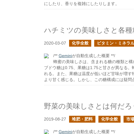
にしたり、香りを複雑にしたりします。
ハチミツの美味しさと各種
2020-03-07
化学全般
ビタミン・ミネラ
/**
Gemini
が自動生成した概要 **/
蜂蜜の美味しさは、含まれる糖の種類と構成
ブドウ糖は0.75、果糖は1.75と甘さが異な
れる。また、果糖は温度が低いほど甘味が増す
より甘く感じる。しかし、この糖構成には疑問
野菜の美味しさとは何だろ
2019-08-27
堆肥・肥料
化学全般
市
/**
Gemini
が自動生成した概要 **/