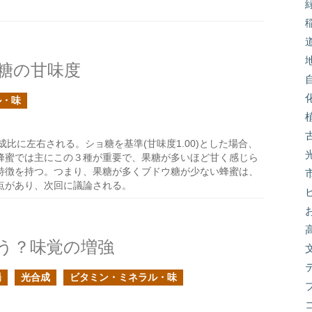
糖の甘味度
ル・味
比に左右される。ショ糖を基準(甘味度1.00)とした場合、
る。蜂蜜では主にこの３種が重要で、果糖が多いほど甘く感じら
特徴を持つ。つまり、果糖が多くブドウ糖が少ない蜂蜜は、
点があり、次回に議論される。
う？味覚の増強
場
光合成
ビタミン・ミネラル・味