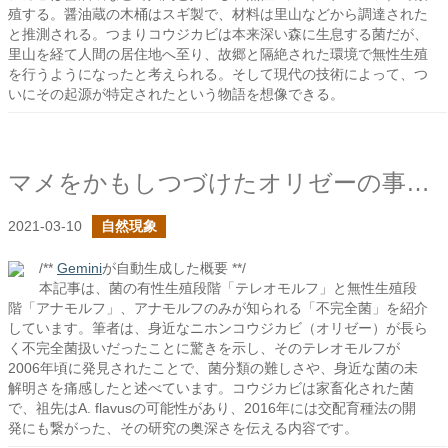
殖する。醤油蔵の木桶はスギ製で、材料は里山などから調達された
と推測される。つまりコウジカビは本来深い森に生息する菌だが、
里山を経て人間の居住地へ至り、故郷と隔絶された環境で無性生殖
を行うようになったと考えられる。そして現代の技術によって、つ
いにその起源が特定されたという物語を想像できる。
マメをかもしつづけたオリゼーの事を知りたい
2021-03-10
自然現象
/**
Gemini
が自動生成した概要 **/
本記事は、菌の有性生殖段階「テレオモルフ」と無性生殖段
階「アナモルフ」、アナモルフのみが知られる「不完全菌」を紹介
しています。筆者は、身近なニホンコウジカビ（オリゼー）が長ら
く不完全菌扱いだったことに驚きを示し、そのテレオモルフが
2006年頃に発見されたことで、菌分類の難しさや、身近な菌の未
解明さを痛感したと述べています。コウジカビは家畜化された菌
で、祖先はA. flavusの可能性があり、2016年には交配育種法の開
発にも繋がった、その研究の奥深さを伝える内容です。