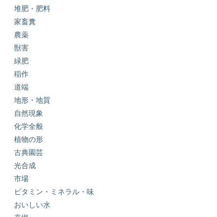
堆肥・肥料
家畜糞
農薬
獣害
緑肥
稲作
道端
地形・地質
自然現象
化学全般
植物の形
古典園芸
光合成
市場
ビタミン・ミネラル・味
おいしい水