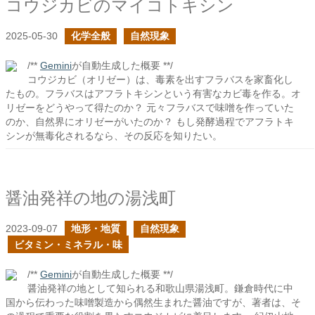
コウジカビのマイコトキシン
2025-05-30
化学全般
自然現象
/**
Gemini
が自動生成した概要 **/
コウジカビ（オリゼー）は、毒素を出すフラバスを家畜化し
たもの。フラバスはアフラトキシンという有害なカビ毒を作る。オ
リゼーをどうやって得たのか？ 元々フラバスで味噌を作っていた
のか、自然界にオリゼーがいたのか？ もし発酵過程でアフラトキ
シンが無毒化されるなら、その反応を知りたい。
醤油発祥の地の湯浅町
2023-09-07
地形・地質
自然現象
ビタミン・ミネラル・味
/**
Gemini
が自動生成した概要 **/
醤油発祥の地として知られる和歌山県湯浅町。鎌倉時代に中
国から伝わった味噌製造から偶然生まれた醤油ですが、著者は、そ