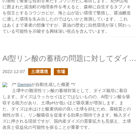
の過程で重要な役割を果たすコウジカビに着目します。 紀伊山地
に囲まれた湯浅町の地理条件を考えると、森林に自生するタブノキ
を宿主とするコウジカビが、海と山が近い環境で繁殖し、醤油醸造
に適した環境を生み出したのではないかと推測しています。 これ
はあくまで著者の想像ですが、醤油の歴史に自然環境が深く関わっ
ている可能性を示唆する興味深い視点を含んでいます。
Al型リン酸の蓄積の問題に対してダイズの栽培はどうだろう？
2022-12-07
土壌環境
市場
/**
Gemini
が自動生成した概要 **/
土壌中の難溶性リン酸の蓄積対策として、ダイズ栽培に着目
します。ダイズはラッカセイほどではないものの、Al型リン酸を吸
収する能力があり、土壌pHが低いほど吸収量が増加します。ま
た、ダイズは水はけと酸素供給の良い土壌を好むため、腐植質との
相性が良く、リン酸吸収を促進する効果が期待できます。輸入ダイ
ズに押される現状ですが、国内産ダイズの需要拡大も見据え、土壌
改良と収益化の可能性を探ることが重要です。