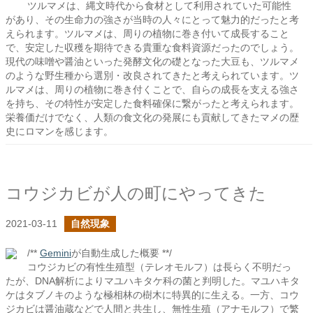
ツルマメは、縄文時代から食材として利用されていた可能性
があり、その生命力の強さが当時の人々にとって魅力的だったと考
えられます。ツルマメは、周りの植物に巻き付いて成長すること
で、安定した収穫を期待できる貴重な食料資源だったのでしょう。
現代の味噌や醤油といった発酵文化の礎となった大豆も、ツルマメ
のような野生種から選別・改良されてきたと考えられています。ツ
ルマメは、周りの植物に巻き付くことで、自らの成長を支える強さ
を持ち、その特性が安定した食料確保に繋がったと考えられます。
栄養価だけでなく、人類の食文化の発展にも貢献してきたマメの歴
史にロマンを感じます。
コウジカビが人の町にやってきた
2021-03-11
自然現象
/**
Gemini
が自動生成した概要 **/
コウジカビの有性生殖型（テレオモルフ）は長らく不明だっ
たが、DNA解析によりマユハキタケ科の菌と判明した。マユハキタ
ケはタブノキのような極相林の樹木に特異的に生える。一方、コウ
ジカビは醤油蔵などで人間と共生し、無性生殖（アナモルフ）で繁