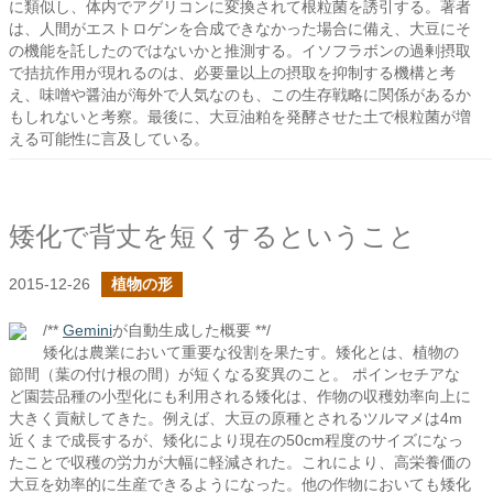
に類似し、体内でアグリコンに変換されて根粒菌を誘引する。著者
は、人間がエストロゲンを合成できなかった場合に備え、大豆にそ
の機能を託したのではないかと推測する。イソフラボンの過剰摂取
で拮抗作用が現れるのは、必要量以上の摂取を抑制する機構と考
え、味噌や醤油が海外で人気なのも、この生存戦略に関係があるか
もしれないと考察。最後に、大豆油粕を発酵させた土で根粒菌が増
える可能性に言及している。
矮化で背丈を短くするということ
2015-12-26
植物の形
/**
Gemini
が自動生成した概要 **/
矮化は農業において重要な役割を果たす。矮化とは、植物の
節間（葉の付け根の間）が短くなる変異のこと。 ポインセチアな
ど園芸品種の小型化にも利用される矮化は、作物の収穫効率向上に
大きく貢献してきた。例えば、大豆の原種とされるツルマメは4m
近くまで成長するが、矮化により現在の50cm程度のサイズになっ
たことで収穫の労力が大幅に軽減された。これにより、高栄養価の
大豆を効率的に生産できるようになった。他の作物においても矮化