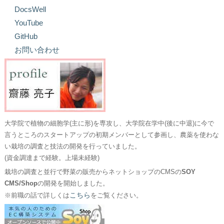
DocsWell
YouTube
GitHub
お問い合わせ
大学院で植物の細胞学(主に形)を専攻し、大学院在学中(後に中退)に今で
言うところのスタートアップの初期メンバーとして参画し、農薬を使わな
い栽培の調査と技法の開発を行っていました。
(資金調達まで経験。上場未経験)
栽培の調査と並行で野菜の販売からネットショップのCMSの
SOY
CMS/Shop
の開発を開始しました。
こちら
※前職の話で詳しくは
をご覧ください。