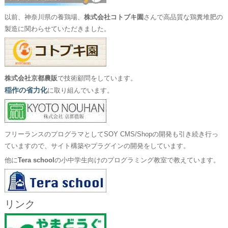
以前、神奈川県の養鶏場、
株式会社コトブキ園
さんで高品質な鶏糞堆肥の
製造に関わらせていただきました。
株式会社京都農販
で技術顧問をしています。
稲作の省力化
に取り組んでいます。
フリーランスのプログラマとしてSOY CMS/Shopの開発も引き続き行っ
ていますので、サイト構築やプラグインの開発をしています。
他に
Tera school
の小中学生向けのプログラミング教室で教えています。
リンク