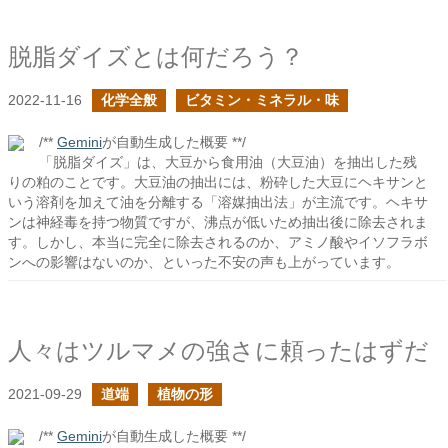
脱脂ダイズとは何だろう？
2022-11-16
化学全般
ビタミン・ミネラル・味
/**
Gemini
が自動生成した概要 **/
「脱脂ダイズ」は、大豆から食用油（大豆油）を抽出した残
りの粕のことです。大豆油の抽出には、粉砕した大豆にヘキサンと
いう溶剤を加えて油を分離する「溶媒抽出法」が主流です。ヘキサ
ンは神経毒を持つ物質ですが、沸点が低いため抽出後に除去されま
す。しかし、本当に完全に除去されるのか、アミノ酸やイソフラボ
ンへの影響はないのか、といった不安の声も上がっています。
人々はツルマメの強さに頼ったはずだ
2021-09-29
道端
植物の形
/**
Gemini
が自動生成した概要 **/