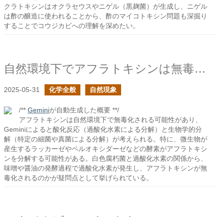
クラトキシンはオクラセウスやニゲル（黒麹菌）が生成し、ニゲル
は酢の醸造に使われることから、酢のマイコトキシン問題も深掘り
することでコウジカビへの理解を深めたい。
自然環境下でアフラトキシンは無毒化されるか？
2025-05-31
化学全般
自然現象
/**
Gemini
が自動生成した概要 **/
アフラトキシンは自然環境下で無毒化される可能性があり、
Geminiによると酸化反応（過酸化水素による分解）と生物学的分
解（特定の細菌や真菌による分解）が考えられる。特に、微生物が
産生するラッカーゼやペルオキシダーゼなどの酵素がアフラトキシ
ンを分解する可能性がある。白色腐朽菌と過酸化水素の関係から、
味噌や醤油の発酵過程で過酸化水素が発生し、アフラトキシンが無
毒化されるのかが疑問点として挙げられている。