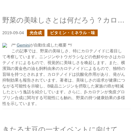
野菜の美味しさとは何だろう？カロテノイド
2019-09-04
光合成
ビタミン・ミネラル・味
/**
Gemini
が自動生成した概要 **/
この記事では、野菜の美味しさ、特にカロテノイドに着目し
て考察しています。ニンジンやトウガラシなどの色鮮やかさはカロ
テノイドによるもので、視覚的に美味しさを喚起します。また、横
濱鶏の黄金色の油も飼料由来のカロテノイドによるもので、独特の
旨味を持つとされます。カロテノイドは抗酸化作用があり、発がん
抑制効果も報告されています。著者は、美味しさの追求が健康につ
ながる可能性を示唆し、B級品ニンジンを摂取した家族の癌が軽減
したという逸話を紹介しています。さらに、β-カロテンが免疫グロ
ブリン合成に関与する可能性にも触れ、野菜の持つ健康効果の多様
性を示しています。
きたる大豆の一大イベントに向けて