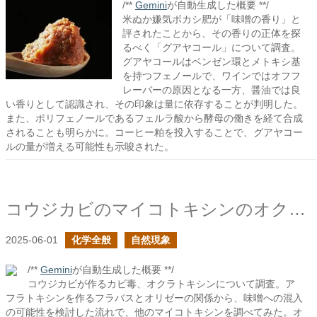
/**
Gemini
が自動生成した概要 **/
米ぬか嫌気ボカシ肥が「味噌の香り」と
評されたことから、その香りの正体を探
るべく「グアヤコール」について調査。
グアヤコールはベンゼン環とメトキシ基
を持つフェノールで、ワインではオフフ
レーバーの原因となる一方、醤油では良
い香りとして認識され、その印象は量に依存することが判明した。
また、ポリフェノールであるフェルラ酸から酵母の働きを経て合成
されることも明らかに。コーヒー粕を投入することで、グアヤコー
ルの量が増える可能性も示唆された。
コウジカビのマイコトキシンのオクラトキシン
2025-06-01
化学全般
自然現象
/**
Gemini
が自動生成した概要 **/
コウジカビが作るカビ毒、オクラトキシンについて調査。ア
フラトキシンを作るフラバスとオリゼーの関係から、味噌への混入
の可能性を検討した流れで、他のマイコトキシンを調べてみた。オ