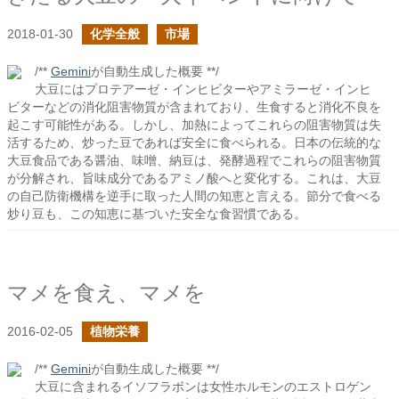
2018-01-30
化学全般
市場
/**
Gemini
が自動生成した概要 **/
大豆にはプロテアーゼ・インヒビターやアミラーゼ・インヒ
ビターなどの消化阻害物質が含まれており、生食すると消化不良を
起こす可能性がある。しかし、加熱によってこれらの阻害物質は失
活するため、炒った豆であれば安全に食べられる。日本の伝統的な
大豆食品である醤油、味噌、納豆は、発酵過程でこれらの阻害物質
が分解され、旨味成分であるアミノ酸へと変化する。これは、大豆
の自己防衛機構を逆手に取った人間の知恵と言える。節分で食べる
炒り豆も、この知恵に基づいた安全な食習慣である。
マメを食え、マメを
2016-02-05
植物栄養
/**
Gemini
が自動生成した概要 **/
大豆に含まれるイソフラボンは女性ホルモンのエストロゲン