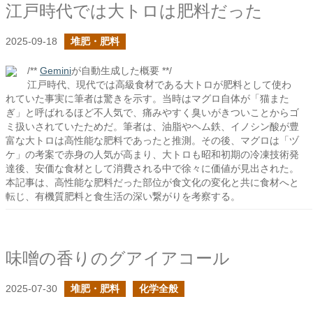
江戸時代では大トロは肥料だった
2025-09-18
堆肥・肥料
/**
Gemini
が自動生成した概要 **/
江戸時代、現代では高級食材である大トロが肥料として使わ
れていた事実に筆者は驚きを示す。当時はマグロ自体が「猫また
ぎ」と呼ばれるほど不人気で、痛みやすく臭いがきついことからゴ
ミ扱いされていたためだ。筆者は、油脂やヘム鉄、イノシン酸が豊
富な大トロは高性能な肥料であったと推測。その後、マグロは「ヅ
ケ」の考案で赤身の人気が高まり、大トロも昭和初期の冷凍技術発
達後、安価な食材として消費される中で徐々に価値が見出された。
本記事は、高性能な肥料だった部位が食文化の変化と共に食材へと
転じ、有機質肥料と食生活の深い繋がりを考察する。
味噌の香りのグアイアコール
2025-07-30
堆肥・肥料
化学全般