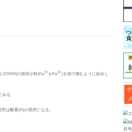
2+
3+
COOH)の箇所が鉄(Fe
かFe
)を指で摘むように結合し
てみる。
箇所は酸素(O)の箇所になる。