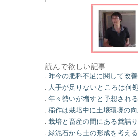
読んで欲しい記事
昨今の肥料不足に関して改
人手が足りないところは何
年々勢いが増すと予想され
稲作は栽培中に土壌環境の
栽培と畜産の間にある糞詰
緑泥石から土の形成を考え