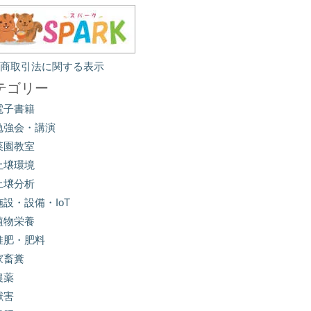
定商取引法に関する表示
テゴリー
電子書籍
勉強会・講演
菜園教室
土壌環境
土壌分析
施設・設備・IoT
植物栄養
堆肥・肥料
家畜糞
農薬
獣害