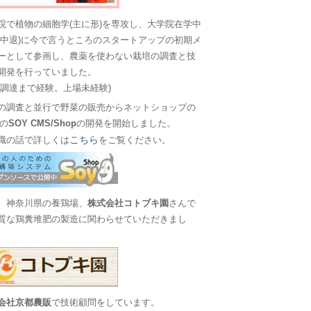
院で植物の細胞学(主に形)を専攻し、大学院在学中
に中退)に今で言うところのスタートアップの初期メ
ーとして参画し、農薬を使わない栽培の調査と技
開発を行っていました。
金調達まで経験。上場未経験)
の調査と並行で野菜の販売からネットショップの
Sの
SOY CMS/Shop
の開発を開始しました。
こちら
職の話で詳しくは
をご覧ください。
、神奈川県の養鶏場、
株式会社コトブキ園
さんで
質な鶏糞堆肥の製造に関わらせていただきまし
会社京都農販
で技術顧問をしています。