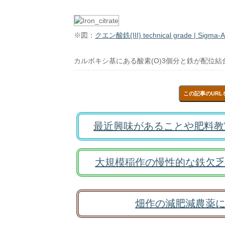
※図：
クエン酸鉄(III) technical grade | Sigma-Al
カルボキシ基にある酸素(O)3個分と鉄が配位
この記事のURL
最近興味があることや肥料教
大規模稲作の慢性的な鉄欠乏
畑作の減肥減農薬に