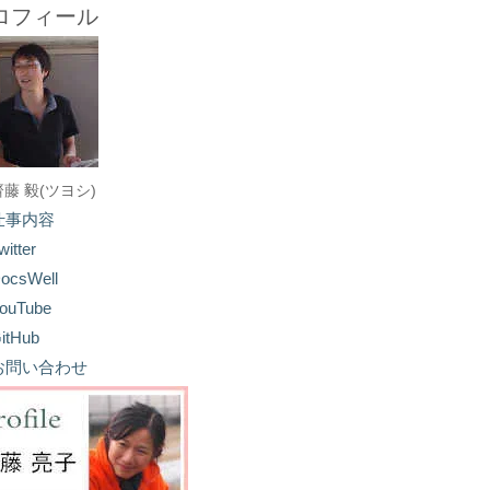
ロフィール
齋藤 毅(ツヨシ)
仕事内容
witter
ocsWell
ouTube
itHub
お問い合わせ