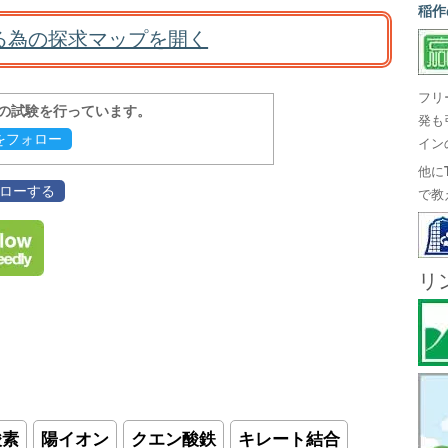
稲作
る為の探求マップを開く
フリ
報の試験を行っています。
発も
evをフォロー
イン
他に
フォローする
で教
リ
酸素
陽イオン
クエン酸鉄
キレート結合