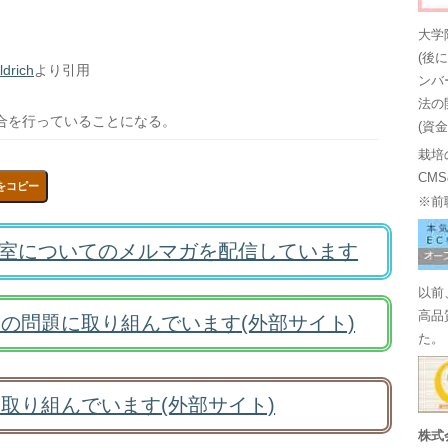
大学
(後
drich
より引用
ンバ
法の
結合を行っていることになる。
(資
栽培
CM
をコピー
※前
室についてのメルマガを配信しています
以前
高品
の問題に取り組んでいます(外部サイト)
た。
取り組んでいます(外部サイト)
株式