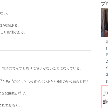
プ
はない。
対が2個ある。
きる可能性がある。
T
D
Y
め、電子式で示すと周りに電子がないことになっている。
G
2+
3+
とFe
のどちらも位置イオンあたり6個の配位結合を行え
のを配位数と呼ぶ。
て見てみると、