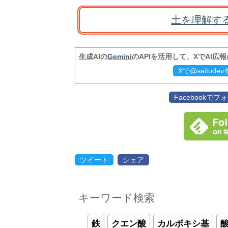
土を理解す
生成AIの
Gemini
のAPIを活用して、XでAI広
Xで@saitod
Facebookで
ツイート
シェア
キーワード検索
鉄
クエン酸
カルボキシ基