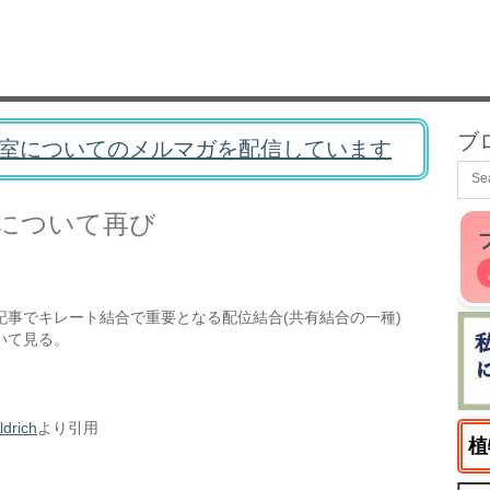
ブ
室についてのメルマガを配信しています
について再び
記事でキレート結合で重要となる配位結合(共有結合の一種)
いて見る。
drich
より引用
植