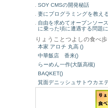
SOY CMSの開発秘話
妻にプログラミングを教え
自由を求めてオープンソー
に乗った頃に遭遇する問題
りょうことつよしの食べ歩
本家 アロチ 丸高 ()
中華飯店 香来()
らーめん一作(大阪高槻)
BAQKET()
箕面デニッシュサトウカエデ