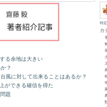
特
カ
善する余地は大きい
処か？
る台風に対して出来ることはあるか？
向上ができる確信を得た
り問題
る