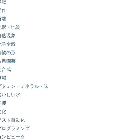
緑肥
稲作
道端
地形・地質
自然現象
化学全般
植物の形
古典園芸
光合成
市場
ビタミン・ミネラル・味
おいしい水
高槻
文化
テスト自動化
プログラミング
コンピュータ