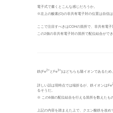
電子式で書くとこんな感じだろうか。
※左上の酸素(O)の非共有電子対の位置は自信
ここで注目すべきはCOHの箇所で、非共有電子
この2個の非共有電子対の箇所で配位結合がで
2+
3+
鉄(Fe
とFe
)はどちらも陽イオンであるた
詳しい話は現時点では端折るが、鉄イオンはFe
るそうだ。
※ この6個の配位結合を行える箇所を数えたも
上記の内容を踏まえた上で、クエン酸鉄を改め