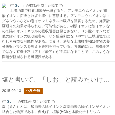
/**
Gemini
が自動生成した概要 **/
土壌消毒で硝化細菌が死滅すると、アンモニウムイオンが硝
酸イオンに変換されず土壌中に蓄積する。アンモニウムイオンはマ
グネシウムなどの陽イオンミネラルの吸収を阻害するため、施肥計
画通りの効果が得られない可能性がある。硝酸イオンは陰イオンな
ので陽イオンミネラルの吸収阻害は起こさない。リン酸イオンなど
他の陰イオンの吸収阻害も、リン酸過剰になりやすい土壌環境では
むしろ有益な可能性がある。つまり、適切な土壌微生物は作物の養
分吸収バランスを整える役割を担っている。将来的には、無機肥料
ではなく有機肥料（アミノ酸等）が主流になることで、このような
問題が軽減される可能性がある。
塩と書いて、「しお」と読みたいけどここでは「えん」で
2015-09-13
化学全般
/**
Gemini
が自動生成した概要 **/
塩（えん）とは、酸由来の陰イオンと塩基由来の陽イオンがイオン
結合した物質である。例えば、塩酸(HCl)と水酸化ナトリウム