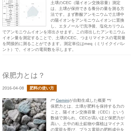
土壌のCEC（陽イオン交換容量）測定
は、土壌が保持できる養分の量を測る方
法です。まず酢酸アンモニウムで土壌中
の陽イオンをアンモニウムイオンに置換
し、エタノールで洗浄後、塩化カリウム
でアンモニウムイオンを溶出させます。この溶出したアンモニウム
イオン量を測定することで、土壌のCEC、つまりマイナスの電荷量
を間接的に測ることができます。測定単位はmeq（ミリイクイバレ
ント）で、イオンの電荷数を示します。
保肥力とは？
2016-04-08
肥料の使い方
/**
Gemini
が自動生成した概要 **/
保肥力とは、土壌が肥料を保持する力の
こと。陽イオン交換容量（CEC）という
数値で測られ、CECが高いほど保肥力が
高い。土中の粘土鉱物や腐植はマイナス
の電荷を帯び、プラス電荷の肥料成分を