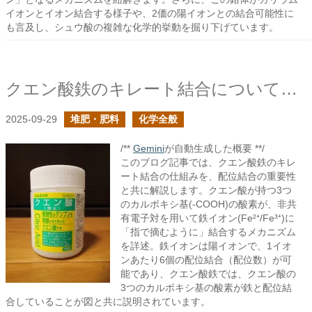
イオンとイオン結合する様子や、2価の陽イオンとの結合可能性に
も言及し、シュウ酸の複雑な化学的挙動を掘り下げています。
クエン酸鉄のキレート結合について再び
2025-09-29
堆肥・肥料
化学全般
/**
Gemini
が自動生成した概要 **/
このブログ記事では、クエン酸鉄のキレ
ート結合の仕組みを、配位結合の重要性
と共に解説します。クエン酸が持つ3つ
のカルボキシ基(-COOH)の酸素が、非共
有電子対を用いて鉄イオン(Fe²⁺/Fe³⁺)に
「指で摘むように」結合するメカニズム
を詳述。鉄イオンは陽イオンで、1イオ
ンあたり6個の配位結合（配位数）が可
能であり、クエン酸鉄では、クエン酸の
3つのカルボキシ基の酸素が鉄と配位結
合していることが図と共に説明されています。