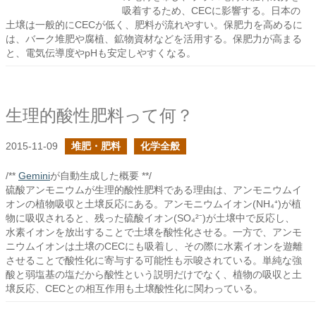
吸着するため、CECに影響する。日本の
土壌は一般的にCECが低く、肥料が流れやすい。保肥力を高めるに
は、バーク堆肥や腐植、鉱物資材などを活用する。保肥力が高まる
と、電気伝導度やpHも安定しやすくなる。
生理的酸性肥料って何？
2015-11-09
堆肥・肥料
化学全般
/**
Gemini
が自動生成した概要 **/
硫酸アンモニウムが生理的酸性肥料である理由は、アンモニウムイ
オンの植物吸収と土壌反応にある。アンモニウムイオン(NH₄⁺)が植
物に吸収されると、残った硫酸イオン(SO₄²⁻)が土壌中で反応し、
水素イオンを放出することで土壌を酸性化させる。一方で、アンモ
ニウムイオンは土壌のCECにも吸着し、その際に水素イオンを遊離
させることで酸性化に寄与する可能性も示唆されている。単純な強
酸と弱塩基の塩だから酸性という説明だけでなく、植物の吸収と土
壌反応、CECとの相互作用も土壌酸性化に関わっている。