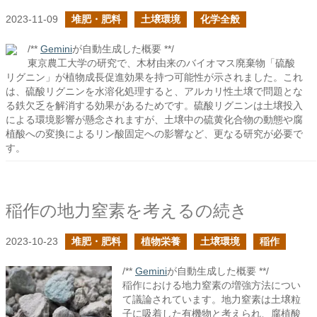
2023-11-09
堆肥・肥料
土壌環境
化学全般
/**
Gemini
が自動生成した概要 **/
東京農工大学の研究で、木材由来のバイオマス廃棄物「硫酸
リグニン」が植物成長促進効果を持つ可能性が示されました。これ
は、硫酸リグニンを水溶化処理すると、アルカリ性土壌で問題とな
る鉄欠乏を解消する効果があるためです。硫酸リグニンは土壌投入
による環境影響が懸念されますが、土壌中の硫黄化合物の動態や腐
植酸への変換によるリン酸固定への影響など、更なる研究が必要で
す。
稲作の地力窒素を考えるの続き
2023-10-23
堆肥・肥料
植物栄養
土壌環境
稲作
/**
Gemini
が自動生成した概要 **/
稲作における地力窒素の増強方法につい
て議論されています。地力窒素は土壌粒
子に吸着した有機物と考えられ、腐植酸