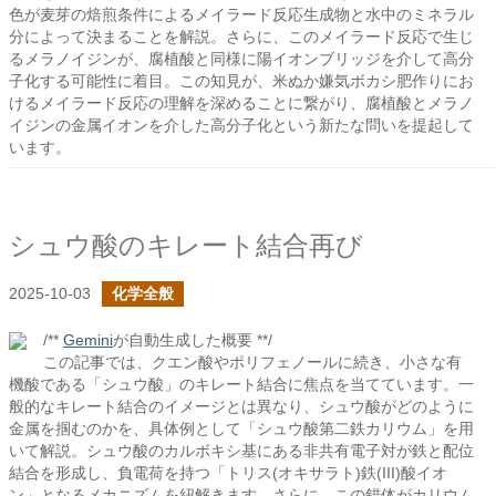
色が麦芽の焙煎条件によるメイラード反応生成物と水中のミネラル
分によって決まることを解説。さらに、このメイラード反応で生じ
るメラノイジンが、腐植酸と同様に陽イオンブリッジを介して高分
子化する可能性に着目。この知見が、米ぬか嫌気ボカシ肥作りにお
けるメイラード反応の理解を深めることに繋がり、腐植酸とメラノ
イジンの金属イオンを介した高分子化という新たな問いを提起して
います。
シュウ酸のキレート結合再び
2025-10-03
化学全般
/**
Gemini
が自動生成した概要 **/
この記事では、クエン酸やポリフェノールに続き、小さな有
機酸である「シュウ酸」のキレート結合に焦点を当てています。一
般的なキレート結合のイメージとは異なり、シュウ酸がどのように
金属を掴むのかを、具体例として「シュウ酸第二鉄カリウム」を用
いて解説。シュウ酸のカルボキシ基にある非共有電子対が鉄と配位
結合を形成し、負電荷を持つ「トリス(オキサラト)鉄(III)酸イオ
ン」となるメカニズムを紐解きます。さらに、この錯体がカリウム