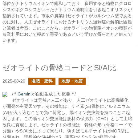
部位がナトリウムイオンで飽和しており、多用すると植物にクロロ
シスやネクロシスといったナトリウム過剰症を引き起こすリスクが
指摘されています。市販の農業用ゼオライトがカルシウム型である
のに対し、人工ゼオライトにおけるナトリウム過剰症の解消は困難
と筆者は考察。このことから、ゼオライトの飽和陽イオンの種類が
農業利用において極めて重要であるという学びが得られたと結んで
います。
ゼオライトの骨格コードとSi/Al比
2025-08-20
堆肥・肥料
地形・地質
/**
Gemini
が自動生成した概要 **/
ゼオライトは天然と人工があり、人工ゼオライトは高機能化
が開発の主要因です。その機能は、ケイ素(Si)骨格にアルミニウム
(Al)が入り込むことで負に荷電し、陽イオン交換能を持つことに起
因します。この陽イオン交換能は肥料の保肥力（CEC）として土壌
改良に貢献します。ゼオライトの機能は、骨格の形（骨格コードで
分類）やSi/Al比によって異なり、例えばモルデナイトはMOR型に
分類され、理想的なSi/Al比は5、実際は4.5〜5.5の範囲です。