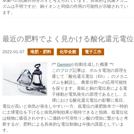
草菌への抗菌作用を示すと考えられています。具体的な抗菌メカニ
ズムは不明ですが、銅イオンと同様の作用の可能性が示唆されてい
ます。
最近の肥料でよく見かける酸化還元電位
2022-01-07
堆肥・肥料
化学全般
電子工作
/**
Gemini
が自動生成した概要 **/
このブログ記事は、ボルタ電池の原理を
通じて「酸化還元電位（Eh）」のメカニ
ズムを解説し、農業分野への応用可能性
を探ります。亜鉛と銅の電位差による電
子移動が電気発生の原理であるとし、土
壌における酸化還元電位の影響に着目。
電位が高いと病気が発生しやすい一方、低電位の液肥散布で一時的
に土壌電位を下げると病気抑制効果が期待できると指摘。低電位化
は植物に吸収されやすい二価鉄や可溶性リン酸の増加に繋がると考
察するが、肥料による具体的な電位制御は今後の課題としていま
す。