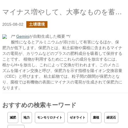
マイナス増やして、大事なものを蓄えろ
2015-08-02
土壌環境
/**
Gemini
が自動生成した概要 **/
酸性になるとアルミニウムが溶け出して有害になるほか、保
肥力が低下します。保肥力とは、粘土鉱物や腐植に含まれるマイナ
スの電荷が、カリウムなどのプラスの肥料成分を吸着して保持する
ことです。 植物が利用するためにこれらの成分を放出するには、
根からH+を放出し、これによって交換が行われます。このメカニ
ズムを陽イオン交換と呼び、保肥力を示す指標を陽イオン交換容量
（CEC）と呼びます。 粘土鉱物では、粒子間の隙間が保肥力とな
り、腐植では有機物の表面にマイナスの電荷が生成されて保肥力に
なります。
おすすめの検索キーワード
減肥
地力
モンモリロナイト
ゼオライト
腐植
緑泥石