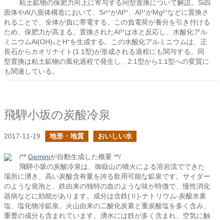
粘土鉱物の保肥力向上に寄与する同型置換について解説。Si四
面体やAl八面体構造において、Si⁴⁺がAl³⁺、Al³⁺がMg²⁺などに置換さ
れることで、全体が負に帯電する。この負電荷が養分を引き付ける
ため、保肥力が高まる。置換されたAl³⁺は水と反応し、水酸化アル
ミニウムAl(OH)₃とH⁺を生成する。この水酸化アルミニウムは、正
長石からカオリナイト(1:1型)が形成される過程にも関与する。同
型置換は粘土鉱物の風化過程で発生し、2:1型から1:1型への変質に
も関連している。
飛騨小坂の炭酸冷泉
2017-11-19
地形・地質
おいしい水
/**
Gemini
が自動生成した概要 **/
飛騨小坂の炭酸冷泉は、御嶽山の噴火による溶岩流でできた
場所に湧き、高い炭酸含有量を誇る飲用可能な鉱泉です。サイダー
のような発泡と、鉄由来の独特の血のような味が特徴で、慢性消化
器病などに効能があります。成分は含鉄(Ⅱ)-ナトリウム-炭酸水素
塩、塩化物冷鉱泉。火山由来の二酸化炭素と重炭酸塩を多く含み、
重曹の成分も含まれています。湧水には鉄が多く含まれ、空気に触