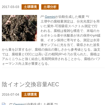
2017-03-03
土壌環境
土壌分析
/**
Gemini
が自動生成した概要 **/
土壌中の腐植量測定は、分光光度計を用
いた紫外-可視吸収スペクトル測定で行
われる。腐植は複雑な構造で、末端のカ
ルボキシル基や水酸基が水の保持やpH緩
衝、イオン保持に寄与する。測定は水溶
液サンプルに光を当て、吸収された波長
から量を計算するが、腐植の抽出の難しさから参考値となる。論文
では、腐植量とCECには高い正の相関(R²=0.7)が見られた。腐植は
アルミニウムと強く結合し長期間保持されることから、腐植のパフ
ォーマンス向上策が重要となる。
陰イオン交換容量AEC
2016-07-04
土壌環境
/**
Gemini
が自動生成した概要 **/