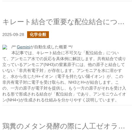
キレート結合で重要な配位結合について見る
2025-09-28
化学全般
/**
Gemini
が自動生成した概要 **/
本記事では、キレート結合に不可欠な「配位結合」につい
て、アンモニア水での反応を具体例に解説します。共有結合で成り
立っているアンモニア(NH3)の窒素原子には、他の原子と結合して
いない「非共有電子対」が存在します。アンモニアを水に溶かす
と、水から生じたH+イオン（電子を持たない陽イオン）が、この
非共有電子対に電子を受け取られ、NH3とH+が結合します。こ
の、一方の原子が電子対を提供し、もう一方の原子がそれを受け入
れる形で形成される結合が「配位結合」であり、アンモニウムイオ
ン(NH4+)が生成される仕組みを分かりやすく説明しています。
鶏糞のメタン発酵の際に人工ゼオライトの添加で発酵は促進されるか？