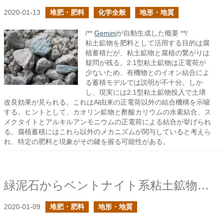
2020-01-13
堆肥・肥料
化学全般
地形・地質
/**
Gemini
が自動生成した概要 **/
粘土鉱物を肥料として活用する目的は腐
植蓄積だが、粘土鉱物と腐植の繋がりは
疑問が残る。2:1型粘土鉱物は正電荷が
少ないため、有機物とのイオン結合によ
る蓄積モデルでは説明が不十分。しか
し、現実には2:1型粘土鉱物投入で土壌
改良効果が見られる。これはAl由来の正電荷以外の結合機構を示唆
する。ヒントとして、カオリン鉱物と酢酸カリウムの水素結合、ス
メクタイトとアルキルアンモニウムの正電荷による結合が挙げられ
る。腐植蓄積にはこれら以外のメカニズムが関与していると考えら
れ、特定の肥料と現象がその鍵を握る可能性がある。
緑泥石からベントナイト系粘土鉱物肥料を考える
2020-01-09
堆肥・肥料
地形・地質