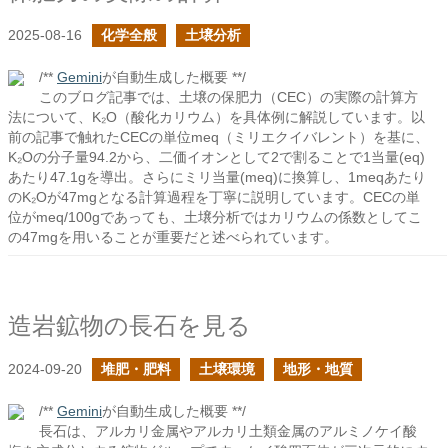
2025-08-16
化学全般
土壌分析
/**
Gemini
が自動生成した概要 **/
このブログ記事では、土壌の保肥力（CEC）の実際の計算方
法について、K₂O（酸化カリウム）を具体例に解説しています。以
前の記事で触れたCECの単位meq（ミリエクイバレント）を基に、
K₂Oの分子量94.2から、二価イオンとして2で割ることで1当量(eq)
あたり47.1gを導出。さらにミリ当量(meq)に換算し、1meqあたり
のK₂Oが47mgとなる計算過程を丁寧に説明しています。CECの単
位がmeq/100gであっても、土壌分析ではカリウムの係数としてこ
の47mgを用いることが重要だと述べられています。
造岩鉱物の長石を見る
2024-09-20
堆肥・肥料
土壌環境
地形・地質
/**
Gemini
が自動生成した概要 **/
長石は、アルカリ金属やアルカリ土類金属のアルミノケイ酸