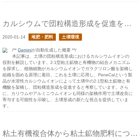
カルシウムで団粒構造形成を促進を謳う土壌改良剤
2020-01-14
堆肥・肥料
土壌環境
/**
Gemini
が自動生成した概要 **/
本記事は、土壌の団粒構造形成におけるカルシウムイオンの
役割を解説しています。2:1型粘土鉱物と有機物の結合メカニズム
を探求し、植物細胞がカルシウムイオンでガラクツロン酸を架橋し
組織を固める原理に着目。これを土壌に応用し、PeneCalという製
品が水溶性カルシウムイオンによって土壌中の2:1型粘土鉱物と有
機酸を架橋し、団粒構造形成を促進すると考察しています。さら
に、カリウムやアルミニウムイオンも同様の架橋作用で土壌改良に
寄与する可能性を示唆し、土壌形成の新たな視点を提供していま
す。
粘土有機複合体から粘土鉱物肥料についてを考える