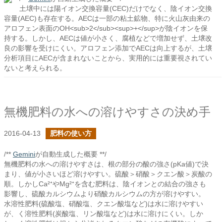
土壌中には陽イオン交換容量(CEC)だけでなく、陰イオン交換
容量(AEC)も存在する。AECは一部の粘土鉱物、特に火山灰由来の
アロフェン表面のOH<sub>2</sub><sup>+</sup>が陰イオンを保
持する。しかし、AECは値が小さく、腐植などで増加せず、土壌改
良の影響を受けにくい。アロフェン添加でAECは向上するが、土壌
分析項目にAECが含まれないことから、実用的には重要視されてい
ないと考えられる。
無機肥料の水への溶けやすさの決め手
2016-04-13
肥料の使い方
/**
Gemini
が自動生成した概要 **/
無機肥料の水への溶けやすさは、根の部分の酸の強さ(pKa値)で決
まり、値が小さいほど溶けやすい。硫酸＞硝酸＞クエン酸＞炭酸の
順。しかしCa²⁺やMg²⁺を含む肥料は、陰イオンとの結合の強さも
影響し、硫酸カルシウムより硝酸カルシウムの方が溶けやすい。
水溶性肥料(硫酸塩、硝酸塩、クエン酸塩など)は水に溶けやすい
が、く溶性肥料(炭酸塩、リン酸塩など)は水に溶けにくい。しか