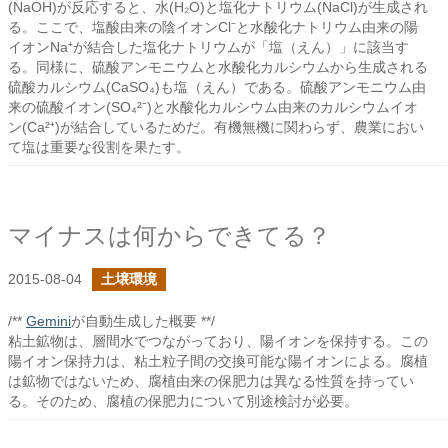
(NaOH)が反応すると、水(H₂O)と塩化ナトリウム(NaCl)が生成され
る。ここで、塩酸由来の陰イオンCl⁻と水酸化ナトリウム由来の陽
イオンNa⁺が結合した塩化ナトリウムが「塩（えん）」に該当す
る。同様に、硫酸アンモニウムと水酸化カルシウムから生成される
硫酸カルシウム(CaSO₄)も塩（えん）である。硫酸アンモニウム由
来の硫酸イオン(SO₄²⁻)と水酸化カルシウム由来のカルシウムイオ
ン(Ca²⁺)が結合しているためだ。有機無機に関わらず、農業におい
て塩は重要な役割を果たす。
マイナスは何からできてる？
2015-08-04
土壌環境
/**
Gemini
が自動生成した概要 **/
粘土鉱物は、層間水でつながっており、陽イオンを保持する。この
陽イオン保持力は、粘土粒子間の交換可能な陽イオンによる。腐植
は鉱物ではないため、腐植由来の保肥力は異なる性質を持ってい
る。そのため、腐植の保肥力について別途検討が必要。