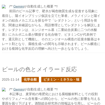
/**
Gemini
が自動生成した概要 **/
前回のビール記事で、硬水が褐色物質生成を促進する現象に
着目し、陽イオンブリッジ仮説を立てた筆者。メラノイジンと陽イ
オンの結合メカニズムを探る中で「レダクトン」という用語を発
見。関連は未確認ながらも、用語整理としてレダクトンを解説しま
す。レダクトンは、エンジオール基（二重結合炭素に二つの水酸
基）にカルボニル基が隣接する化合物で、ビタミンCが代表例で
す。還元剤として機能し、そのエンジオール構造の近接水酸基はキ
レート剤となり、腐植生成への関与も示唆されます。ビール醸造に
おける複雑な化学反応の理解へ向けた一歩となるでしょう。
ビールの色とメイラード反応
2025-11-14
化学全般
ビタミン・ミネラル・味
/**
Gemini
が自動生成した概要 **/
本記事は、麦芽粕の堆肥化における腐植酸材料としての役割
やポリフェノール含有量への関心から、ビールの色に影響を与える
要因を掘り下げます。酒類総合研究所の情報誌を引用し、ビールの