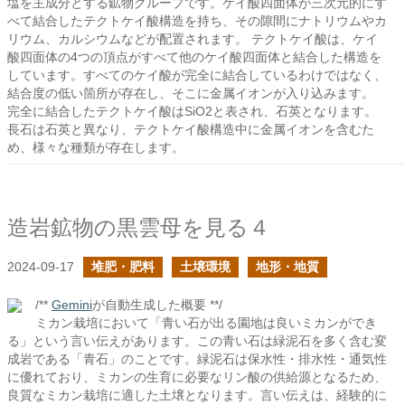
塩を主成分とする鉱物グループです。ケイ酸四面体が三次元的にす
べて結合したテクトケイ酸構造を持ち、その隙間にナトリウムやカ
リウム、カルシウムなどが配置されます。 テクトケイ酸は、ケイ
酸四面体の4つの頂点がすべて他のケイ酸四面体と結合した構造を
しています。すべてのケイ酸が完全に結合しているわけではなく、
結合度の低い箇所が存在し、そこに金属イオンが入り込みます。
完全に結合したテクトケイ酸はSiO2と表され、石英となります。
長石は石英と異なり、テクトケイ酸構造中に金属イオンを含むた
め、様々な種類が存在します。
造岩鉱物の黒雲母を見る４
2024-09-17
堆肥・肥料
土壌環境
地形・地質
/**
Gemini
が自動生成した概要 **/
ミカン栽培において「青い石が出る園地は良いミカンができ
る」という言い伝えがあります。この青い石は緑泥石を多く含む変
成岩である「青石」のことです。緑泥石は保水性・排水性・通気性
に優れており、ミカンの生育に必要なリン酸の供給源となるため、
良質なミカン栽培に適した土壌となります。言い伝えは、経験的に