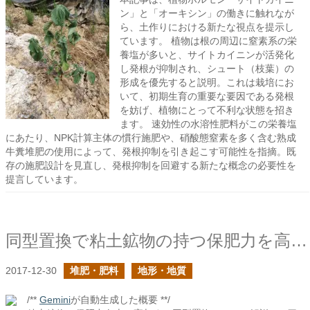
ン」と「オーキシン」の働きに触れなが
ら、土作りにおける新たな視点を提示し
ています。 植物は根の周辺に窒素系の栄
養塩が多いと、サイトカイニンが活発化
し発根が抑制され、シュート（枝葉）の
形成を優先すると説明。これは栽培にお
いて、初期生育の重要な要因である発根
を妨げ、植物にとって不利な状態を招き
ます。 速効性の水溶性肥料がこの栄養塩
にあたり、NPK計算主体の慣行施肥や、硝酸態窒素を多く含む熟成
牛糞堆肥の使用によって、発根抑制を引き起こす可能性を指摘。既
存の施肥設計を見直し、発根抑制を回避する新たな概念の必要性を
提言しています。
同型置換で粘土鉱物の持つ保肥力を高める
2017-12-30
堆肥・肥料
地形・地質
/**
Gemini
が自動生成した概要 **/