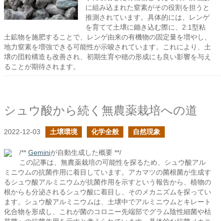
に組み込まれた窒素がその役割を担うと
推測されています。具体的には、レンゲ
を育てて土壌に鋤き込む際に、2:1型粘
土鉱物を施肥することで、レンゲ由来の有機物の固定量を増やし、
地力窒素を増強できる可能性が示唆されています。これにより、土
壌の団粒構造も改善され、初期生育や穂の形成にも良い影響を与え
ることが期待されます。
シュウ酸から続く無農薬栽培への道
2022-12-03
土壌環境
化学全般
自然現象
/**
Gemini
が自動生成した概要 **/
この記事は、無農薬栽培の可能性を探るため、シュウ酸アル
ミニウムの抗菌作用に着目しています。アカマツの菌根菌が生成す
るシュウ酸アルミニウムが抗菌作用を示すという報告から、植物の
根からも分泌されるシュウ酸に着目し、そのメカニズムを探ってい
ます。シュウ酸アルミニウムは、土壌中でアルミニウムとキレート
化合物を形成し、これが菌のコロニー先端部でグラム陰性細菌や枯