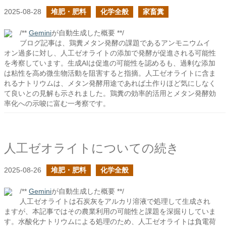
2025-08-28
堆肥・肥料
化学全般
家畜糞
/**
Gemini
が自動生成した概要 **/
ブログ記事は、鶏糞メタン発酵の課題であるアンモニウムイ
オン過多に対し、人工ゼオライトの添加で発酵が促進される可能性
を考察しています。生成AIは促進の可能性を認めるも、過剰な添加
は粘性を高め微生物活動を阻害すると指摘。人工ゼオライトに含ま
れるナトリウムは、メタン発酵用途であれば土作りほど気にしなく
て良いとの見解も示されました。鶏糞の効率的活用とメタン発酵効
率化への示唆に富む一考察です。
人工ゼオライトについての続き
2025-08-26
堆肥・肥料
化学全般
/**
Gemini
が自動生成した概要 **/
人工ゼオライトは石炭灰をアルカリ溶液で処理して生成され
ますが、本記事ではその農業利用の可能性と課題を深掘りしていま
す。水酸化ナトリウムによる処理のため、人工ゼオライトは負電荷