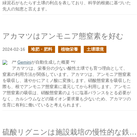
緑泥石がもたらす土壌の利点を表しており、科学的根拠に基づいた
先人の知恵と言えます。
アカマツはアンモニア態窒素を好む
2024-02-16
堆肥・肥料
植物栄養
土壌環境
/**
Gemini
が自動生成した概要 **/
アカマツは、栄養分の少ない酸性土壌でも育つ理由として、
窒素の利用方法が関係しています。アカマツは、アンモニア態窒素
を吸収し、速やかにアミノ酸に変換します。硝酸態窒素を吸収した
際も、根でアンモニア態窒素に還元してから利用します。アンモニ
ア態窒素の吸収は、硝酸態窒素のように塩基バランスをとる必要が
なく、カルシウムなどの陽イオン要求量も少ないため、アカマツの
生育に有利に働いていると考えられます。
硫酸リグニンは施設栽培の慢性的な鉄欠乏を解決できるか？