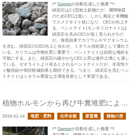
/**
Gemini
が自動生成した概要 **/
緑泥石は2:1型粘土鉱物だが、層間物質
のためCECは低い。しかし風化と有機酸
でスメクタイト状になり、CECが向上す
る。ベントナイト(モンモリロナイト)は
緑泥石を含みCECが低く見られがちだ
が、海底由来でカリウムやマグネシウム
を含む。緑泥石のCEC向上と合わせ、ミネラル供給源として優れて
いる。カリウムは作物生育に重要で、ベントナイトは自然な補給を
可能にする。また、緑泥石の緩やかなCEC上昇は連作土壌にも適し
ている。ゼオライトより劣るとされるベントナイトだが、水溶性ケ
イ酸供給や倒伏軽減効果も期待できる。つまり、緑泥石を含むベン
トナイトはミネラル豊富な土壌改良材として有望である。
植物ホルモンから再び牛糞堆肥による土作りの価値を問う
2018-01-14
堆肥・肥料
化学全般
家畜糞
植物の形
/**
Gemini
が自動生成した概要 **/
本記事は、植物ホルモン「サイトカイニ