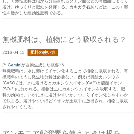
し、く溶性肥料は根から分泌されるクエン酸などの有機酸によって
溶け、ゆっくりと肥効を発揮する。カキガラ石灰などは、このく溶
性を活かした緩効性肥料である。
無機肥料は、植物にどう吸収される？
2016-04-13
肥料の使い方
/**
Gemini
が自動生成した概要 **/
無機肥料は、水に溶けてイオン化することで植物に吸収される。有
機肥料のように微生物分解は必要ない。例えば硫酸カルシウム
(CaSO₄)は、水に溶けるとカルシウムイオン(Ca²⁺)と硫酸イオン
(SO₄²⁻)に分かれる。植物は主にカルシウムイオンを吸収する。肥
料の効果は、いかに水に溶けやすいか、つまりイオン化しやすいか
で決まる。溶けやすいほどイオンが土壌中に放出され、植物に吸収
されやすくなる。
アンモニア態窒素を使うときは根を意識すべき？