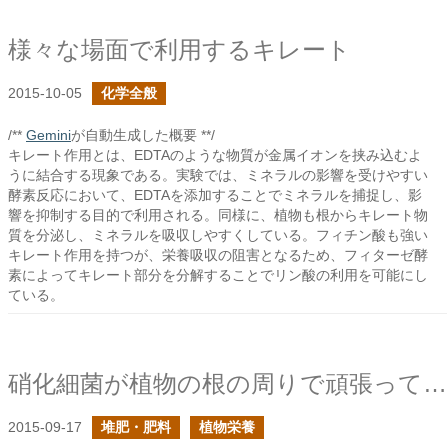
様々な場面で利用するキレート
2015-10-05
化学全般
/**
Gemini
が自動生成した概要 **/
キレート作用とは、EDTAのような物質が金属イオンを挟み込むよ
うに結合する現象である。実験では、ミネラルの影響を受けやすい
酵素反応において、EDTAを添加することでミネラルを捕捉し、影
響を抑制する目的で利用される。同様に、植物も根からキレート物
質を分泌し、ミネラルを吸収しやすくしている。フィチン酸も強い
キレート作用を持つが、栄養吸収の阻害となるため、フィターゼ酵
素によってキレート部分を分解することでリン酸の利用を可能にし
ている。
硝化細菌が植物の根の周りで頑張ってる
2015-09-17
堆肥・肥料
植物栄養