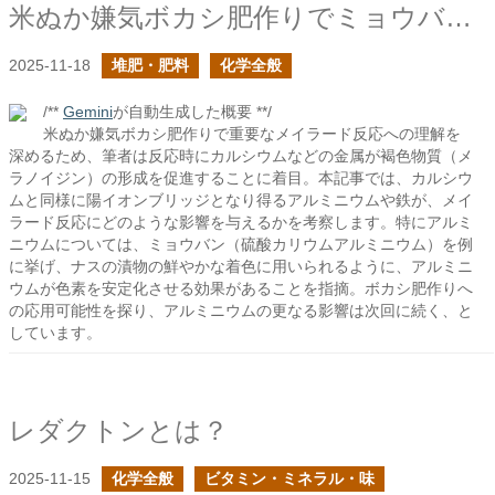
米ぬか嫌気ボカシ肥作りでミョウバンや鉄粉を入れると反応は加速するか？
2025-11-18
堆肥・肥料
化学全般
/**
Gemini
が自動生成した概要 **/
米ぬか嫌気ボカシ肥作りで重要なメイラード反応への理解を
深めるため、筆者は反応時にカルシウムなどの金属が褐色物質（メ
ラノイジン）の形成を促進することに着目。本記事では、カルシウ
ムと同様に陽イオンブリッジとなり得るアルミニウムや鉄が、メイ
ラード反応にどのような影響を与えるかを考察します。特にアルミ
ニウムについては、ミョウバン（硫酸カリウムアルミニウム）を例
に挙げ、ナスの漬物の鮮やかな着色に用いられるように、アルミニ
ウムが色素を安定化させる効果があることを指摘。ボカシ肥作りへ
の応用可能性を探り、アルミニウムの更なる影響は次回に続く、と
しています。
レダクトンとは？
2025-11-15
化学全般
ビタミン・ミネラル・味