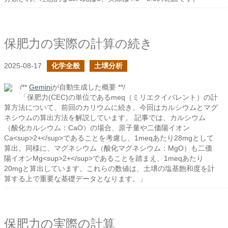
保肥力の実際の計算の続き
2025-08-17
化学全般
土壌分析
/**
Gemini
が自動生成した概要 **/
「保肥力(CEC)の単位であるmeq（ミリエクイバレント）の計
算方法について、前回のカリウムに続き、今回はカルシウムとマグ
ネシウムの算出方法を解説しています。 記事では、カルシウム
（酸化カルシウム：CaO）の場合、原子量や二価陽イオン
Ca<sup>2+</sup>であることを考慮し、1meqあたり28mgとして
算出。同様に、マグネシウム（酸化マグネシウム：MgO）も二価
陽イオンMg<sup>2+</sup>であることを踏まえ、1meqあたり
20mgと算出しています。これらの数値は、土壌の塩基飽和度を計
算する上で重要な基礎データとなります。」
保肥力の実際の計算