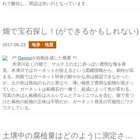
れて酸化し、周辺は赤い川となっています。
畑で宝石探し！(ができるかもしれない)
2017-06-23
地形・地質
/**
Gemini
が自動生成した概要 **/
木津川近くの畑で、マルチ上の土に赤っぽい透明な塊を発
見。木津川ではガーネットが拾えるという図鑑情報から、期待が高
まる。肉眼ではガーネット特有の鮮やかな赤は確認できなかった
が、土の色は既知のものと異なり、薄い褐色で透明な鉱物が混ざっ
ていた。ガーネットは柘榴石の一種で、組成によって色が変わる。
写真の灰ばん柘榴石はカルシウムとアルミニウムを含む。畑で見つ
けた褐色の鉱物の正体は不明だが、ガーネット発見の可能性にワク
ワクしている。
土壌中の腐植量はどのように測定されているのか？