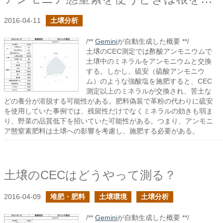
2016-04-11
土壌分析
/**
Gemini
が自動生成した概要 **/
土壌のCEC測定では酢酸アンモニウムで
土壌中のミネラルをアンモニウムと交換
する。しかし、硫安（硫酸アンモニウ
ム）のような強酸塩を施肥すると、CEC
測定以上のミネラルが交換され、苦土な
どの養分が溶脱する可能性がある。肥料偽装で革粉の代わりに硫安
を使用していた事例では、残留性だけでなくミネラルの効きも弱ま
り、野菜の品質低下を招いていた可能性がある。つまり、アンモニ
ア態窒素肥料は土壌への影響を考慮し、施肥する必要がある。
土壌のCECはどうやって測る？
2016-04-09
堆肥・肥料
土壌環境
土壌分析
/**
Gemini
が自動生成した概要 **/