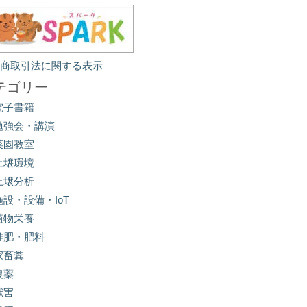
定商取引法に関する表示
テゴリー
電子書籍
勉強会・講演
菜園教室
土壌環境
土壌分析
施設・設備・IoT
植物栄養
堆肥・肥料
家畜糞
農薬
獣害