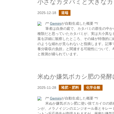
小さなカタバミと大きなカ
2025-12-18
道端
/**
Gemini
が自動生成した概要 **/
筆者は自身の庭で、カタバミの群生の中か
種類だと思っていたカタバミが、実は大小異な
葉を詳細に観察したところ、その縁が特徴的に
のような縮れが見られないと指摘します。記事
養分吸収の負担」と関連する可能性について、
と推測が綴られています。
2025-11-28
堆肥・肥料
化学全般
/**
Gemini
が自動生成した概要 **/
米ぬか嫌気ボカシ肥に使い捨てカイロの鉄
ンが、メラノイジンのエンジオール基とキレー
ントン反応発生が危惧されますが、厳密な嫌気