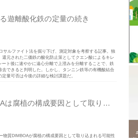
る遊離酸化鉄の定量の続き
ロサルファイト法を掘り下げ、測定対象を考察する記事。独
、還元された二価鉄の酸化防止策としてクエン酸によるキレ
キレート後に速やかに遠心分離で上澄みを分離することで、鉄
除去できると判明した。しかし、タンニン鉄等の有機酸結合
の定量可否は今後の詳細な検討課題だ。
アレロパシー物質のDIMBOAは腐植の構成要因として取り込まれるか？
物質DIMBOAが腐植の構成要因として取り込まれる可能性