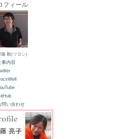
ロフィール
齋藤 毅(ツヨシ)
仕事内容
witter
ocsWell
ouTube
itHub
お問い合わせ