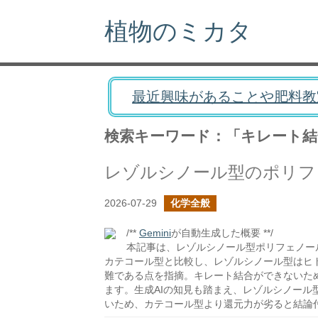
植物のミカタ
最近興味があることや肥料教
検索キーワード：「キレート結
レゾルシノール型のポリフ
2026-07-29
化学全般
/**
Gemini
が自動生成した概要 **/
本記事は、レゾルシノール型ポリフェノー
カテコール型と比較し、レゾルシノール型はヒ
難である点を指摘。キレート結合ができないた
ます。生成AIの知見も踏まえ、レゾルシノー
いため、カテコール型より還元力が劣ると結論