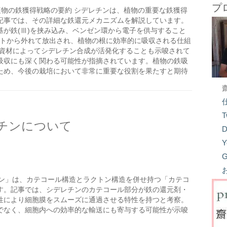
プ
植物の鉄獲得戦略の要約 シデレチンは、植物の重要な鉄獲得
記事では、その詳細な鉄還元メカニズムを解説しています。
が鉄(Ⅲ)を挟み込み、ベンゼン環から電子を供与すること
レートから外れて放出され、植物の根に効率的に吸収される仕組
ト資材によってシデレチン合成が活発化することも示唆されて
吸収にも深く関わる可能性が指摘されています。植物の鉄吸
ため、今後の栽培において非常に重要な役割を果たすと期待
T
チンについて
D
Y
G
ン」は、カテコール構造とラクトン構造を併せ持つ「カテコ
す。記事では、シデレチンのカテコール部分が鉄の還元剤・
性により細胞膜をスムーズに通過させる特性を持つと考察。
でなく、細胞内への効率的な輸送にも寄与する可能性が示唆