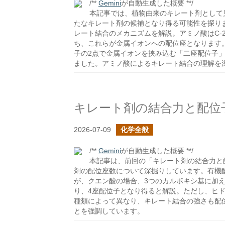
/**
Gemini
が自動生成した概要 **/
本記事では、植物由来のキレート剤として
たなキレート剤の候補となり得る可能性を探り
レート結合のメカニズムを解説。アミノ酸はC-2炭
ち、これらが金属イオンへの配位座となります
子の2点で金属イオンを挟み込む「二座配位子
ました。アミノ酸によるキレート結合の理解を
キレート剤の結合力と配位
2026-07-09
化学全般
/**
Gemini
が自動生成した概要 **/
本記事は、前回の「キレート剤の結合力と
剤の配位座数について深掘りしています。有機酸
が、クエン酸の場合、3つのカルボキシ基に加え
り、4座配位子となり得ると解説。ただし、ヒド
種類によって異なり、キレート結合の強さも配
とを強調しています。