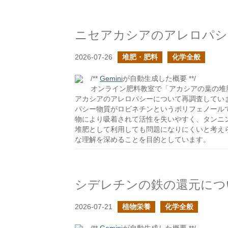
ニセアカシアのアレロパシ
2026-07-26
堆肥・肥料
化学全般
/**
Gemini
が自動生成した概要 **/
オンライン肥料教室で「アカシアの葉の堆
アカシアのアレロパシーについて再調査してい
パシー物質がロビネチンというポリフェノール
物により吸着されて活性を失いやすく、タンニ
堆肥として利用しても問題になりにくいと考え
な理解を深めることを目的としています。
シデレチンの鉄の還元につ
2026-07-21
植物栄養
化学全般