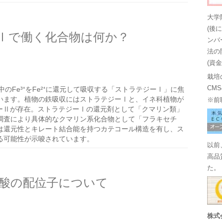
大学
(後
Ⅰで働く化合物は何か？
ンバ
法の
(資
栽培
CM
Fe³⁺をFe²⁺に還元して吸収する「ストラテジーⅠ」に焦
います。植物の鉄吸収にはストラテジーⅠと、イネ科植物が
※前
ジーⅡが存在。ストラテジーⅠの還元剤として「クマリン類」
調査により具体的なクマリン系化合物として「フラキセチ
は還元性とキレート結合能を持つカテコール構造を有し、ス
る可能性が示唆されています。
以前
高品
た。
酸の配位子について
株式