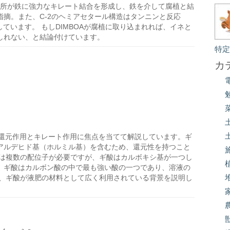
-4の箇所が鉄に強力なキレート結合を形成し、鉄を介して腐植と結
摘。また、C-2のヘミアセタール構造はタンニンと反応
しています。 もしDIMBOAが腐植に取り込まれれば、イネと
しれない、と結論付けています。
特
カ
還元作用とキレート作用に焦点を当てて解説しています。ギ
アルデヒド基（ホルミル基）を含むため、還元性を持つこと
には複数の配位子が必要ですが、ギ酸はカルボキシ基が一つし
、ギ酸はカルボン酸の中で最も強い酸の一つであり、溶液の
ら、ギ酸が液肥の材料として広く利用されている背景を説明し