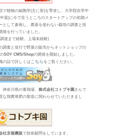
院で植物の細胞学(主に形)を専攻し、大学院在学中
に中退)に今で言うところのスタートアップの初期メ
ーとして参画し、農薬を使わない栽培の調査と技
開発を行っていました。
金調達まで経験。上場未経験)
の調査と並行で野菜の販売からネットショップの
Sの
SOY CMS/Shop
の開発を開始しました。
こちら
職の話で詳しくは
をご覧ください。
、神奈川県の養鶏場、
株式会社コトブキ園
さんで
質な鶏糞堆肥の製造に関わらせていただきまし
会社京都農販
で技術顧問をしています。