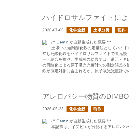
ハイドロサルファイトによ
2026-07-06
化学全般
土壌分析
稲作
/**
Gemini
が自動生成した概要 **/
土壌中の遊離酸化鉄の定量法としてハイド
立した酸化鉄をハイドロサルファイトで還元後
ート結合を推測。生成AIの助言では、還元・
の再酸化による原子吸光光度計での測定誤差を
鉄が測定対象に含まれるか、原子吸光光度計で
2026-05-23
化学全般
稲作
/**
Gemini
が自動生成した概要 **/
本記事は、イヌビエが分泌するアレロパシー