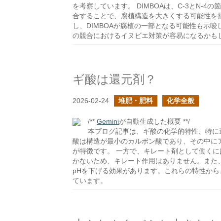
を考察しています。 DIMBOAは、C-3とN
合することで、腐植構造を大きくする可能性を指
し、DIMBOAが腐植の一部となる可能性も示唆
の競合におけるイヌビエ対策が容易になるかも
ギ酸は還元剤？
2026-02-24
堆肥・肥料
化学全般
/**
Gemini
が自動生成した概要 **/
本ブログ記事は、ギ酸の化学的特性、特に
酸は構造が最小のカルボン酸であり、その中に
が特徴です。 一方で、キレート剤として働く
かないため、キレート作用はありません。また
pHを下げる効果があります。これらの特性か
ています。