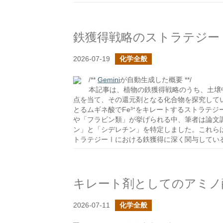
鉄獲得戦略のストラテジー
2026-07-19
化学全般
/**
Gemini
が自動生成した概要 **/
本記事は、植物の鉄獲得戦略のうち、土壌中の
点を当て、その還元剤となる化合物を探究して
とるムギネ酸でFe³⁺をキレートするストラテ
や「フラビン類」が挙げられる中、筆者は論文
ン」と「シデレチン」を特定しました。これら
トラテジーⅠにおける鉄獲得に深く関与してい
キレート剤としてのアミノ
2026-07-11
化学全般