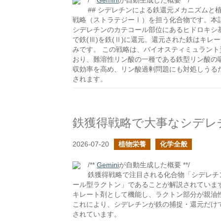
/**
Gemini
が自動生成した概要 **/
## シデレチンによる鉄還元メカニズムと
戦略（ストラテジーⅠ）を担う化合物です。本
シデレチンのカテコール部位にあるヒドロキシ基
で鉄(Ⅲ)を鉄(Ⅱ)に還元。還元された鉄はキ
みです。 この戦略は、バイオスティミュラン
おり、難溶性リン酸の一種である鉄型リン酸の
収効率を高め、リン酸過剰問題にも対処しうる
されます。
鉄獲得戦略で大事なシデレ
2026-07-20
植物栄養
化学全般
/**
Gemini
が自動生成した概要 **/
鉄獲得戦略で注目される化合物「シデレチ
ール型ラクトン」であることが解説されていま
キレート剤として機能し、ラクトン部分が親油
これにより、シデレチンが鉄の捕捉・還元だけ
されています。