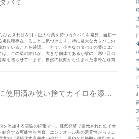
タバミ
らひときわ目を引く巨大な葉を持つカタバミを発見。当初一
る複数種存在することに気づきます。特に巨大なカタバミの
縮れていることを確認。一方で、小さなカタバミの葉にはこ
では、この葉の縮れが、大きな個体であるが故の「寒い日の
考察を巡らせています。自然の観察から生まれた素朴な疑問
米ぬか嫌気ボカシ肥の発酵に使用済み使い捨てカイロを添加したらどうなるか？の続き
粉を添加する実験の続報です。嫌気発酵で還元された鉄イオ
ト結合する可能性を考察。エンジオール基の還元性からフェ
環境では過酸化水素発生が少なく、緩やかな発酵が進行する