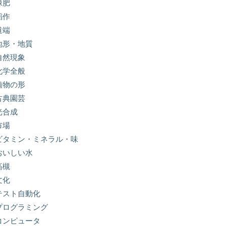
緑肥
稲作
道端
地形・地質
自然現象
化学全般
植物の形
古典園芸
光合成
市場
ビタミン・ミネラル・味
おいしい水
高槻
文化
テスト自動化
プログラミング
コンピュータ