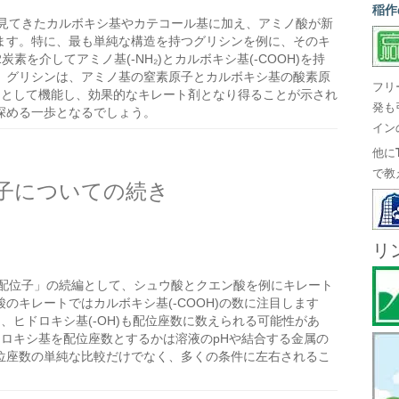
稲作
見てきたカルボキシ基やカテコール基に加え、アミノ酸が新
ます。特に、最も単純な構造を持つグリシンを例に、そのキ
素を介してアミノ基(-NH₂)とカルボキシ基(-COOH)を持
。グリシンは、アミノ基の窒素原子とカルボキシ基の酸素原
フリ
」として機能し、効果的なキレート剤となり得ることが示され
発も
深める一歩となるでしょう。
イン
他に
で教
子についての続き
リ
配位子」の続編として、シュウ酸とクエン酸を例にキレート
のキレートではカルボキシ基(-COOH)の数に注目します
、ヒドロキシ基(-OH)も配位座数に数えられる可能性があ
ロキシ基を配位座数とするかは溶液のpHや結合する金属の
位座数の単純な比較だけでなく、多くの条件に左右されるこ