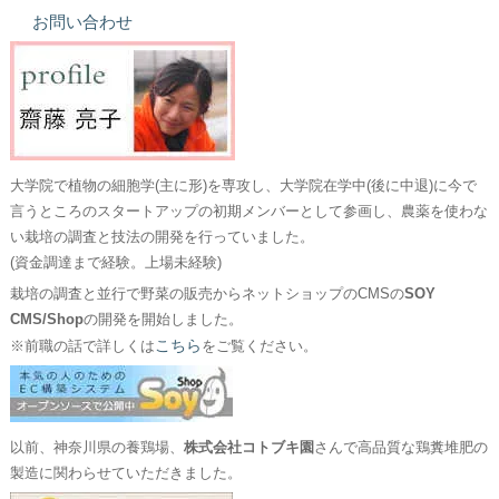
お問い合わせ
大学院で植物の細胞学(主に形)を専攻し、大学院在学中(後に中退)に今で
言うところのスタートアップの初期メンバーとして参画し、農薬を使わな
い栽培の調査と技法の開発を行っていました。
(資金調達まで経験。上場未経験)
栽培の調査と並行で野菜の販売からネットショップのCMSの
SOY
CMS/Shop
の開発を開始しました。
こちら
※前職の話で詳しくは
をご覧ください。
以前、神奈川県の養鶏場、
株式会社コトブキ園
さんで高品質な鶏糞堆肥の
製造に関わらせていただきました。