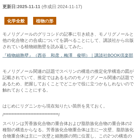
更新日:
2025-11-11
(作成日:
2024-11-17
)
化学全般
植物の形
モノリグノールのグリコシドの記事に引き続き、モノリグノールと
他の化合物との合成についてを調べることにして、講談社から出版
されている植物細胞壁を読み返してみた。
『植物細胞壁』（西谷 和彦，梅澤 俊明）｜講談社BOOK倶楽部
モノリグノール関連の話題でスベリンの構造の推定化学構造の図が
記載されていて、推定ではあるもののモノリグノール関連の話題で
あるため、把握しておくことでどこかで役に立つかもしれないので
触れておくことにする。
はじめにリグニンから現在知りたい箇所を見ておく。
/***********************************/
スベリンは芳香族化合物の重合体および脂肪族化合物の重合体の2
種類の構造からなる。芳香族化合物重合体は主に一次壁、脂肪族化
合物重合体は主に一次壁と細胞膜の間に位置し、この2つの構造の