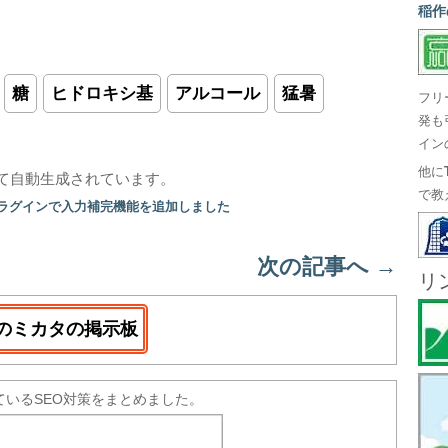
稲作
糖
ヒドロキシ基
アルコール
猛暑
フリ
発も
イン
他に
て自動生成されています。
で教
プラグインで入力補完機能を追加しました
次の記事へ
→
リ
のミカタの掲示板
ているSEO対策をまとめました。