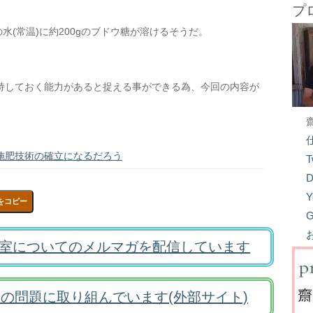
プ
水(常温)に約200gのブドウ糖が溶けるそうだ。
持しておく能力があると捉える事ができる為、今回の内容が
施肥技術の確立になるだろう
T
D
Y
をコピー
G
室についてのメルマガを配信しています
の問題に取り組んでいます(外部サイト)