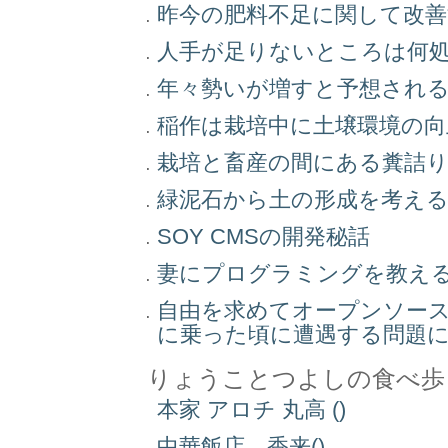
昨今の肥料不足に関して改
人手が足りないところは何
年々勢いが増すと予想され
稲作は栽培中に土壌環境の
栽培と畜産の間にある糞詰
緑泥石から土の形成を考え
SOY CMSの開発秘話
妻にプログラミングを教え
自由を求めてオープンソー
に乗った頃に遭遇する問題
りょうことつよしの食べ歩
本家 アロチ 丸高 ()
中華飯店 香来()