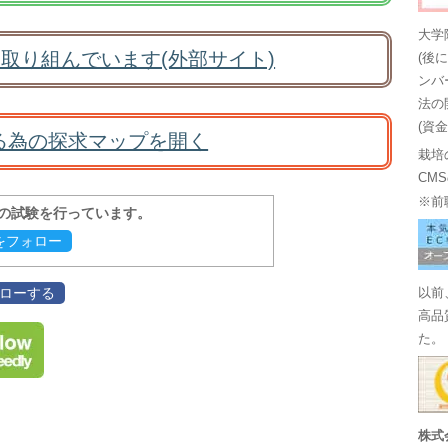
大学
取り組んでいます(外部サイト)
(後
ンバ
法の
(資
る為の探求マップを開く
栽培
CM
※前
報の試験を行っています。
evをフォロー
フォローする
以前
高品
た。
株式