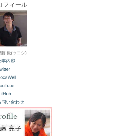
ロフィール
齋藤 毅(ツヨシ)
仕事内容
witter
ocsWell
ouTube
itHub
お問い合わせ