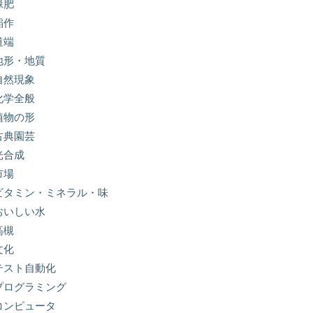
緑肥
稲作
道端
地形・地質
自然現象
化学全般
植物の形
古典園芸
光合成
市場
ビタミン・ミネラル・味
おいしい水
高槻
文化
テスト自動化
プログラミング
コンピュータ