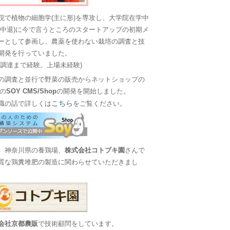
院で植物の細胞学(主に形)を専攻し、大学院在学中
に中退)に今で言うところのスタートアップの初期メ
ーとして参画し、農薬を使わない栽培の調査と技
開発を行っていました。
金調達まで経験。上場未経験)
の調査と並行で野菜の販売からネットショップの
Sの
SOY CMS/Shop
の開発を開始しました。
こちら
職の話で詳しくは
をご覧ください。
、神奈川県の養鶏場、
株式会社コトブキ園
さんで
質な鶏糞堆肥の製造に関わらせていただきまし
会社京都農販
で技術顧問をしています。