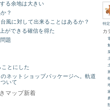
善する余地は大きい
処か？
る台風に対して出来ることはあるか？
特
向上ができる確信を得た
カ
り問題
る
ることにした
スのネットショップパッケージへ。軌道
について
きマップ新着