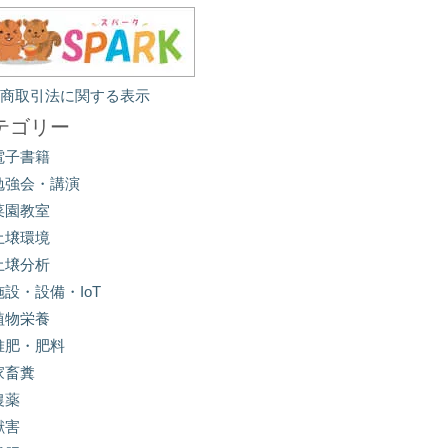
定商取引法に関する表示
テゴリー
電子書籍
勉強会・講演
菜園教室
土壌環境
土壌分析
施設・設備・IoT
植物栄養
堆肥・肥料
家畜糞
農薬
獣害