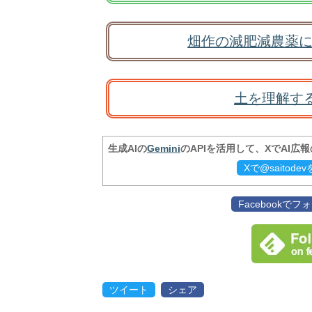
畑作の減肥減農薬に
土を理解す
生成AIの
Gemini
のAPIを活用して、XでAI広
Xで@saitod
Facebookで
ツイート
シェア