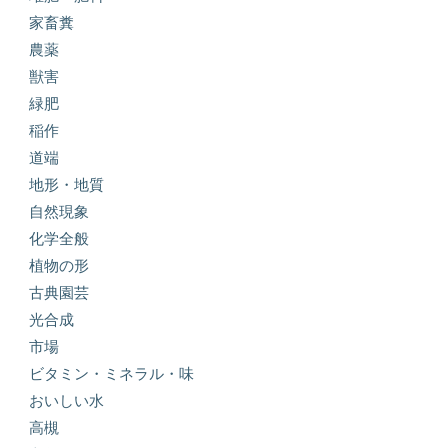
家畜糞
農薬
獣害
緑肥
稲作
道端
地形・地質
自然現象
化学全般
植物の形
古典園芸
光合成
市場
ビタミン・ミネラル・味
おいしい水
高槻