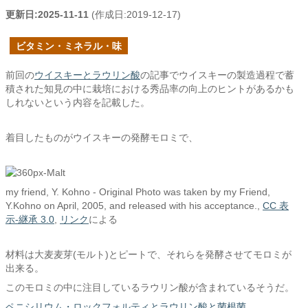
更新日:
2025-11-11
(作成日:
2019-12-17
)
ビタミン・ミネラル・味
前回の
ウイスキーとラウリン酸
の記事でウイスキーの製造過程で蓄
積された知見の中に栽培における秀品率の向上のヒントがあるかも
しれないという内容を記載した。
着目したものがウイスキーの発酵モロミで、
my friend, Y. Kohno - Original Photo was taken by my Friend,
Y.Kohno on April, 2005, and released with his acceptance.,
CC 表
示-継承 3.0
,
リンク
による
材料は大麦麦芽(モルト)とピートで、それらを発酵させてモロミが
出来る。
このモロミの中に注目しているラウリン酸が含まれているそうだ。
ペニシリウム・ロックフォルティとラウリン酸と菌根菌