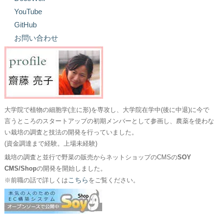
YouTube
GitHub
お問い合わせ
大学院で植物の細胞学(主に形)を専攻し、大学院在学中(後に中退)に今で
言うところのスタートアップの初期メンバーとして参画し、農薬を使わな
い栽培の調査と技法の開発を行っていました。
(資金調達まで経験。上場未経験)
栽培の調査と並行で野菜の販売からネットショップのCMSの
SOY
CMS/Shop
の開発を開始しました。
こちら
※前職の話で詳しくは
をご覧ください。