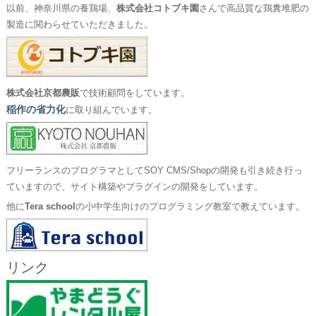
以前、神奈川県の養鶏場、
株式会社コトブキ園
さんで高品質な鶏糞堆肥の
製造に関わらせていただきました。
株式会社京都農販
で技術顧問をしています。
稲作の省力化
に取り組んでいます。
フリーランスのプログラマとしてSOY CMS/Shopの開発も引き続き行っ
ていますので、サイト構築やプラグインの開発をしています。
他に
Tera school
の小中学生向けのプログラミング教室で教えています。
リンク