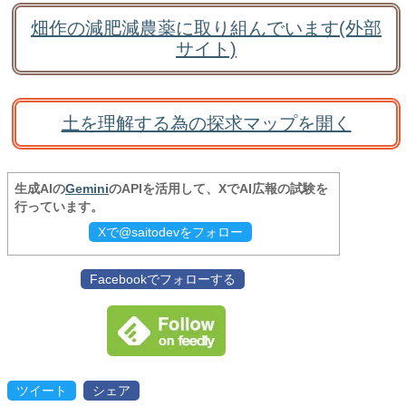
畑作の減肥減農薬に取り組んでいます(外部
サイト)
土を理解する為の探求マップを開く
生成AIの
Gemini
のAPIを活用して、XでAI広報の試験を
行っています。
Xで@saitodevをフォロー
Facebookでフォローする
ツイート
シェア