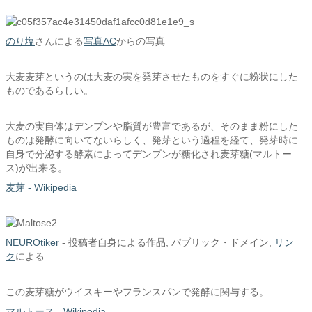
のり塩
さんによる
写真AC
からの写真
大麦麦芽というのは大麦の実を発芽させたものをすぐに粉状にした
ものであるらしい。
大麦の実自体はデンプンや脂質が豊富であるが、そのまま粉にした
ものは発酵に向いてないらしく、発芽という過程を経て、発芽時に
自身で分泌する酵素によってデンプンが糖化され麦芽糖(マルトー
ス)が出来る。
麦芽 - Wikipedia
NEUROtiker
-
投稿者自身による作品
, パブリック・ドメイン,
リン
ク
による
この麦芽糖がウイスキーやフランスパンで発酵に関与する。
マルトース - Wikipedia