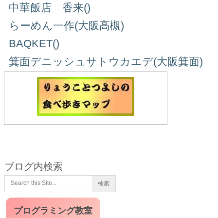
中華飯店 香来()
らーめん一作(大阪高槻)
BAQKET()
箕面デニッシュサトウカエデ(大阪箕面)
ブログ内検索
プログラミング教室