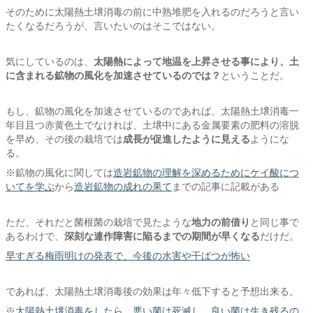
そのために太陽熱土壌消毒の前に中熟堆肥を入れるのだろうと言い
たくなるだろうが、言いたいのはそこではない。
気にしているのは、
太陽熱によって地温を上昇させる事により、土
に含まれる鉱物の風化を加速させているのでは？
ということだ。
もし、鉱物の風化を加速させているのであれば、太陽熱土壌消毒一
年目且つ赤黄色土でなければ、土壌中にある金属要素の肥料の溶脱
を早め、その後の栽培では
成長が促進したように見える
ようにな
る。
※鉱物の風化に関しては
造岩鉱物の理解を深めるためにケイ酸につ
いてを学ぶ
から
造岩鉱物の成れの果て
までの記事に記載がある
ただ、それだと菌根菌の栽培で見たような
地力の前借り
と同じ事で
あるわけで、
深刻な連作障害に陥るまでの期間が早くなる
だけだ。
早すぎる梅雨明けの発表で、今後の水害や干ばつが怖い
であれば、太陽熱土壌消毒後の効果は年々低下すると予想出来る。
※
太陽熱土壌消毒をしたら、悪い菌は死滅し、良い菌は生き残るの