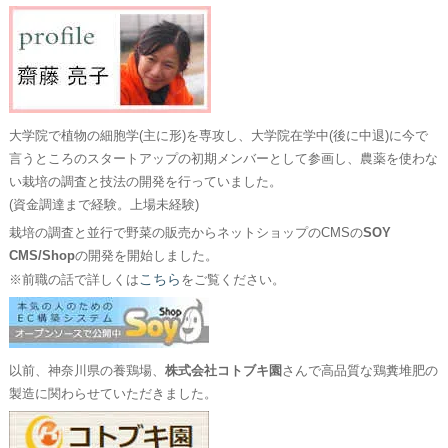
大学院で植物の細胞学(主に形)を専攻し、大学院在学中(後に中退)に今で
言うところのスタートアップの初期メンバーとして参画し、農薬を使わな
い栽培の調査と技法の開発を行っていました。
(資金調達まで経験。上場未経験)
栽培の調査と並行で野菜の販売からネットショップのCMSの
SOY
CMS/Shop
の開発を開始しました。
こちら
※前職の話で詳しくは
をご覧ください。
以前、神奈川県の養鶏場、
株式会社コトブキ園
さんで高品質な鶏糞堆肥の
製造に関わらせていただきました。