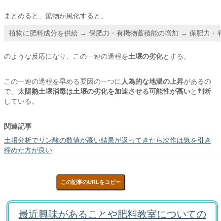
まとめると、鉱物が風化すると、
植物に肥料成分を供給 → 保肥力・有機物蓄積能の増加 → 保肥力・
のような反応になり、この一連の過程を
土壌の劣化
とする。
この一連の過程を早める要因の一つに
人為的な地温の上昇
があるの
で、
太陽熱土壌消毒は土壌の劣化を加速させる可能性が高い
と判断
している。
関連記事
土壌分析でリン酸の数値が高い結果が返ってきたら次作は気を引き
締めた方が良い
この記事のURLをコピー
最近興味があることや肥料教室についての