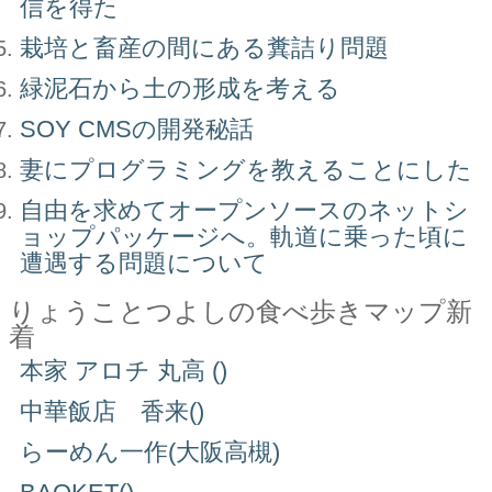
信を得た
栽培と畜産の間にある糞詰り問題
緑泥石から土の形成を考える
SOY CMSの開発秘話
妻にプログラミングを教えることにした
自由を求めてオープンソースのネットシ
ョップパッケージへ。軌道に乗った頃に
遭遇する問題について
りょうことつよしの食べ歩きマップ新
着
本家 アロチ 丸高 ()
中華飯店 香来()
らーめん一作(大阪高槻)