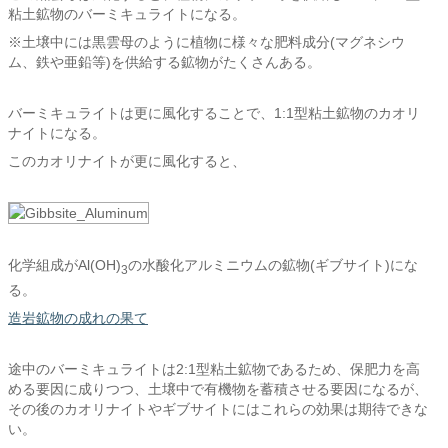
粘土鉱物のバーミキュライトになる。
※土壌中には黒雲母のように植物に様々な肥料成分(マグネシウ
ム、鉄や亜鉛等)を供給する鉱物がたくさんある。
バーミキュライトは更に風化することで、1:1型粘土鉱物のカオリ
ナイトになる。
このカオリナイトが更に風化すると、
化学組成がAl(OH)
の水酸化アルミニウムの鉱物(ギブサイト)にな
3
る。
造岩鉱物の成れの果て
途中のバーミキュライトは2:1型粘土鉱物であるため、保肥力を高
める要因に成りつつ、土壌中で有機物を蓄積させる要因になるが、
その後のカオリナイトやギブサイトにはこれらの効果は期待できな
い。