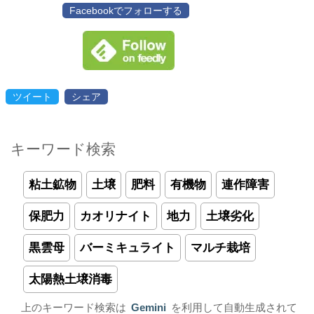
Facebookでフォローする
ツイート
シェア
キーワード検索
粘土鉱物
土壌
肥料
有機物
連作障害
保肥力
カオリナイト
地力
土壌劣化
黒雲母
バーミキュライト
マルチ栽培
太陽熱土壌消毒
上のキーワード検索は
Gemini
を利用して自動生成されて