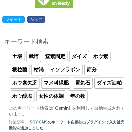
ツイート
シェア
キーワード検索
土壌
栽培
窒素固定
ダイズ
ホウ素
根粒菌
枯渇
イソフラボン
節分
ホウ素欠乏
マメ科緑肥
電気石
ダイズ油粕
ホウ酸塩
女性の体調
年の数
上のキーワード検索は
Gemini
を利用して自動生成されて
います。
詳細記事 :
SOY CMSのキーワード自動抽出プラグインで入力補完
機能を追加しました