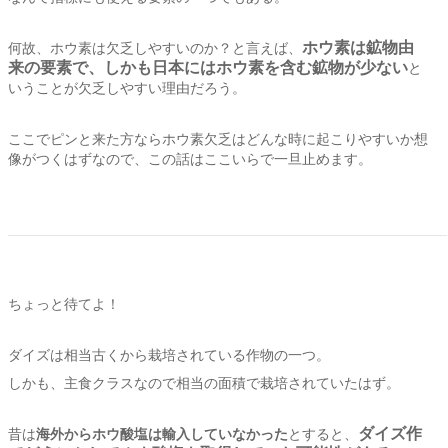
ホウ素は鉱物由
何故、ホウ素は欠乏しやすいのか？と言えば、
来の要素で、
しかも日本にはホウ素を含む鉱物が少ない
と
いうことが欠乏しやすい理由だろう。
ここでピンと来た方ならホウ素欠乏はどんな時に起こりやすいか想
像がつくはずなので、この話はここいらで一旦止めます。
ちょっと待てよ！
ダイズは相当古くから栽培されている作物の一つ。
しかも、主食クラスなので相当の面積で栽培されていたはず。
ダイズ作
昔は
海外からホウ酸塩は輸入していなかった
とすると、