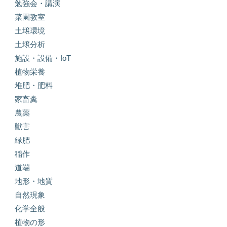
勉強会・講演
菜園教室
土壌環境
土壌分析
施設・設備・IoT
植物栄養
堆肥・肥料
家畜糞
農薬
獣害
緑肥
稲作
道端
地形・地質
自然現象
化学全般
植物の形