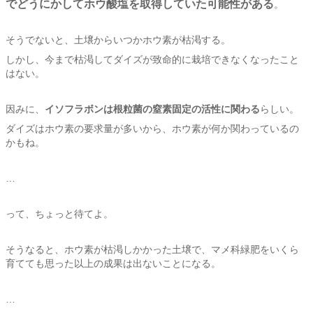
でどうにかしてホウ酸塩を取得していた可能性がある
。
そうでないと、土壌からいつかホウ素が枯渇する。
しかし、今まで枯渇してダイズが致命的に栽培できなくなったこと
はない。
因みに、
イソフラボンは根粒菌の窒素固定の活性に関わる
らしい。
ダイズはホウ素の要求量が多いから、ホウ素が何か関わっているの
かもね。
…
って、ちょっと待てよ。
そうなると、ホウ素が枯渇しかかった土壌で、マメ科緑肥をいくら
育てても思った以上の成果は出ないことになる。
…