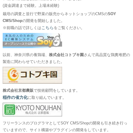
(資金調達まで経験。上場未経験)
栽培の調査と並行で野菜の販売からネットショップのCMSの
SOY
CMS/Shop
の開発を開始しました。
こちら
※前職の話で詳しくは
をご覧ください。
以前、神奈川県の養鶏場、
株式会社コトブキ園
さんで高品質な鶏糞堆肥の
製造に関わらせていただきました。
株式会社京都農販
で技術顧問をしています。
稲作の省力化
に取り組んでいます。
フリーランスのプログラマとしてSOY CMS/Shopの開発も引き続き行っ
ていますので、サイト構築やプラグインの開発をしています。