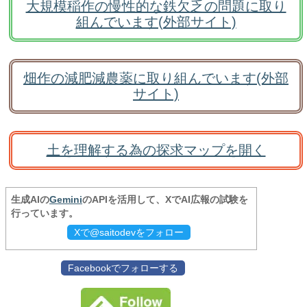
大規模稲作の慢性的な鉄欠乏の問題に取り
組んでいます(外部サイト)
畑作の減肥減農薬に取り組んでいます(外部
サイト)
土を理解する為の探求マップを開く
生成AIの
Gemini
のAPIを活用して、XでAI広報の試験を
行っています。
Xで@saitodevをフォロー
Facebookでフォローする