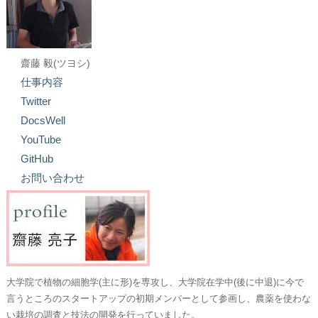
齋藤 毅(ツヨシ)
仕事内容
Twitter
DocsWell
YouTube
GitHub
お問い合わせ
大学院で植物の細胞学(主に形)を専攻し、大学院在学中(後に中退)に今で
言うところのスタートアップの初期メンバーとして参画し、農薬を使わな
い栽培の調査と技法の開発を行っていました。