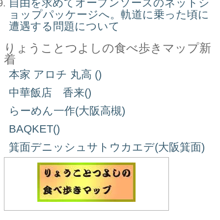
自由を求めてオープンソースのネットシ
ョップパッケージへ。軌道に乗った頃に
遭遇する問題について
りょうことつよしの食べ歩きマップ新
着
本家 アロチ 丸高 ()
中華飯店 香来()
らーめん一作(大阪高槻)
BAQKET()
箕面デニッシュサトウカエデ(大阪箕面)