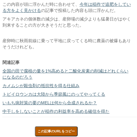
この内容が頭に浮かんだ時に合わせて、
今年は稲作で追肥をしてい
る方をよく見かける
の記事で投稿した内容も頭に浮かんだ。
アキアカネの個体数の減少は、産卵場の減少よりも猛暑日がはやく
到来することの方が大きそうだと思った。
産卵時に秋雨前線に乗って平地に戻ってくる時に農薬の被爆もあり
そうだけれども。
関連記事
全国の田で腐植の量を1%高めると二酸化炭素の削減はどれくらい
になるのだろう
カメムシが殺虫剤の抵抗性を得る仕組み
トビイロウンカは大陸から季節風にのってやってくる
いもち病対策の要のMELは何から合成されるか？
中干しをしないことが稲作の利益率を高める確信を得た
この記事のURLをコピー