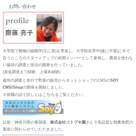
お問い合わせ
大学院で植物の細胞学(主に形)を専攻し、大学院在学中(後に中退)に今で
言うところのスタートアップの初期メンバーとして参画し、農薬を使わな
い栽培の調査と技法の開発を行っていました。
(資金調達まで経験。上場未経験)
栽培の調査と並行で野菜の販売からネットショップのCMSの
SOY
CMS/Shop
の開発を開始しました。
こちら
※前職の話で詳しくは
をご覧ください。
以前、神奈川県の養鶏場、
株式会社コトブキ園
さんで高品質な鶏糞堆肥の
製造に関わらせていただきました。