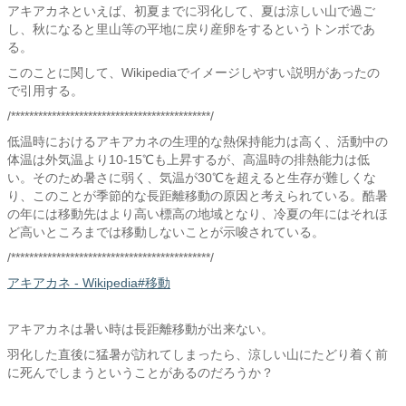
アキアカネといえば、初夏までに羽化して、夏は涼しい山で過ご
し、秋になると里山等の平地に戻り産卵をするというトンボであ
る。
このことに関して、Wikipediaでイメージしやすい説明があったの
で引用する。
/********************************************/
低温時におけるアキアカネの生理的な熱保持能力は高く、活動中の
体温は外気温より10-15℃も上昇するが、高温時の排熱能力は低
い。そのため暑さに弱く、気温が30℃を超えると生存が難しくな
り、このことが季節的な長距離移動の原因と考えられている。酷暑
の年には移動先はより高い標高の地域となり、冷夏の年にはそれほ
ど高いところまでは移動しないことが示唆されている。
/********************************************/
アキアカネ - Wikipedia#移動
アキアカネは暑い時は長距離移動が出来ない。
羽化した直後に猛暑が訪れてしまったら、涼しい山にたどり着く前
に死んでしまうということがあるのだろうか？