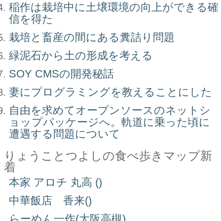
稲作は栽培中に土壌環境の向上ができる確
信を得た
栽培と畜産の間にある糞詰り問題
緑泥石から土の形成を考える
SOY CMSの開発秘話
妻にプログラミングを教えることにした
自由を求めてオープンソースのネットシ
ョップパッケージへ。軌道に乗った頃に
遭遇する問題について
りょうことつよしの食べ歩きマップ新
着
本家 アロチ 丸高 ()
中華飯店 香来()
らーめん一作(大阪高槻)