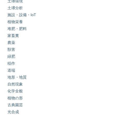
土壌環境
土壌分析
施設・設備・IoT
植物栄養
堆肥・肥料
家畜糞
農薬
獣害
緑肥
稲作
道端
地形・地質
自然現象
化学全般
植物の形
古典園芸
光合成