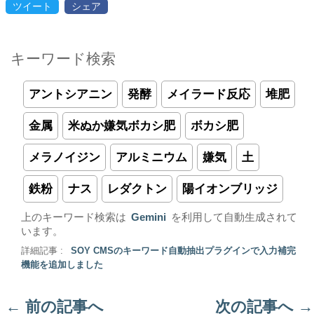
ツイート
シェア
キーワード検索
アントシアニン
発酵
メイラード反応
堆肥
金属
米ぬか嫌気ボカシ肥
ボカシ肥
メラノイジン
アルミニウム
嫌気
土
鉄粉
ナス
レダクトン
陽イオンブリッジ
上のキーワード検索は
Gemini
を利用して自動生成されて
います。
詳細記事 :
SOY CMSのキーワード自動抽出プラグインで入力補完
機能を追加しました
←
前の記事へ
次の記事へ
→