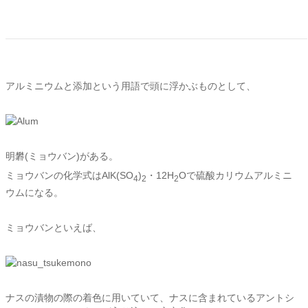
アルミニウムと添加という用語で頭に浮かぶものとして、
明礬(ミョウバン)がある。
ミョウバンの化学式はAlK(SO
)
・12H
Oで硫酸カリウムアルミニ
4
2
2
ウムになる。
ミョウバンといえば、
ナスの漬物の際の着色に用いていて、ナスに含まれているアントシ