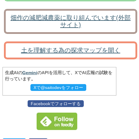
畑作の減肥減農薬に取り組んでいます(外部
サイト)
土を理解する為の探求マップを開く
生成AIの
Gemini
のAPIを活用して、XでAI広報の試験を
行っています。
Xで@saitodevをフォロー
Facebookでフォローする