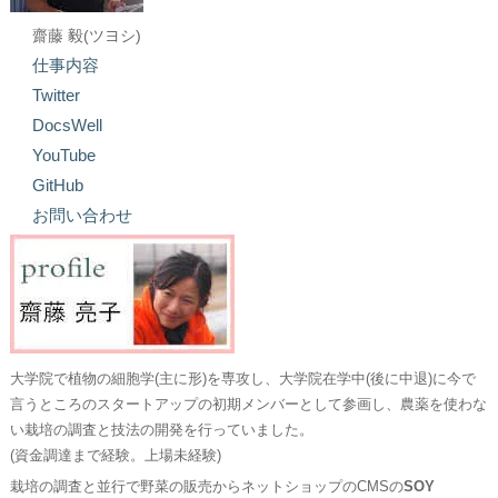
齋藤 毅(ツヨシ)
仕事内容
Twitter
DocsWell
YouTube
GitHub
お問い合わせ
大学院で植物の細胞学(主に形)を専攻し、大学院在学中(後に中退)に今で
言うところのスタートアップの初期メンバーとして参画し、農薬を使わな
い栽培の調査と技法の開発を行っていました。
(資金調達まで経験。上場未経験)
栽培の調査と並行で野菜の販売からネットショップのCMSの
SOY