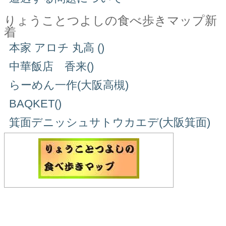
りょうことつよしの食べ歩きマップ新
着
本家 アロチ 丸高 ()
中華飯店 香来()
らーめん一作(大阪高槻)
BAQKET()
箕面デニッシュサトウカエデ(大阪箕面)