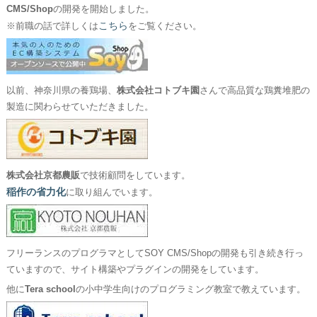
CMS/Shop
の開発を開始しました。
こちら
※前職の話で詳しくは
をご覧ください。
以前、神奈川県の養鶏場、
株式会社コトブキ園
さんで高品質な鶏糞堆肥の
製造に関わらせていただきました。
株式会社京都農販
で技術顧問をしています。
稲作の省力化
に取り組んでいます。
フリーランスのプログラマとしてSOY CMS/Shopの開発も引き続き行っ
ていますので、サイト構築やプラグインの開発をしています。
他に
Tera school
の小中学生向けのプログラミング教室で教えています。