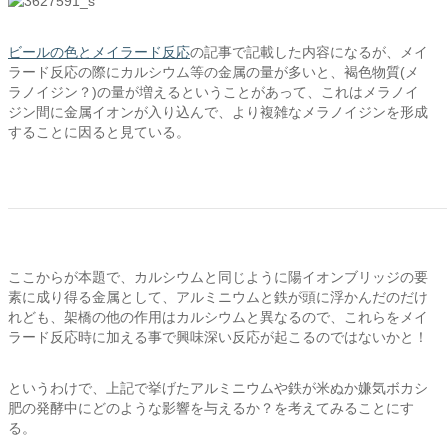
ビールの色とメイラード反応
の記事で記載した内容になるが、メイ
ラード反応の際にカルシウム等の金属の量が多いと、褐色物質(メ
ラノイジン？)の量が増えるということがあって、これはメラノイ
ジン間に金属イオンが入り込んで、より複雑なメラノイジンを形成
することに因ると見ている。
ここからが本題で、カルシウムと同じように陽イオンブリッジの要
素に成り得る金属として、アルミニウムと鉄が頭に浮かんだのだけ
れども、架橋の他の作用はカルシウムと異なるので、これらをメイ
ラード反応時に加える事で興味深い反応が起こるのではないかと！
というわけで、上記で挙げたアルミニウムや鉄が米ぬか嫌気ボカシ
肥の発酵中にどのような影響を与えるか？を考えてみることにす
る。