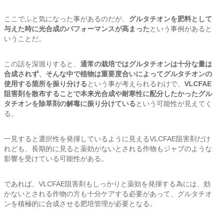
ここでふと気になった事があるのだが、
グルタチオンを肥料として
与えた時に光合成のパフォーマンスが高まった
という事例があると
いうことだ。
この話を深堀りすると、
通常の栽培ではグルタチオンは十分な量は
合成されず、そんな中で植物は重要度合いによってグルタチオンの
使用する箇所を振り分ける
という事が考えられるわけで、
VLCFAE
阻害剤を散布することで本来光合成や耐寒性に配分したかったグル
タチオンを除草剤の解毒に振り分けている
という可能性が見えてく
る。
一見すると選択性を発揮しているように見えるVLCFAE阻害剤だけ
れども、長期的に見ると薬効がないとされる作物もジャブのような
影響を受けている可能性がある。
であれば、VLCFAE阻害剤もしっかりと薬効を発揮する為には、効
かないとされる作物の方も十分ケアする必要があって、グルタチオ
ンを積極的に合成させる肥培管理が必要となる。