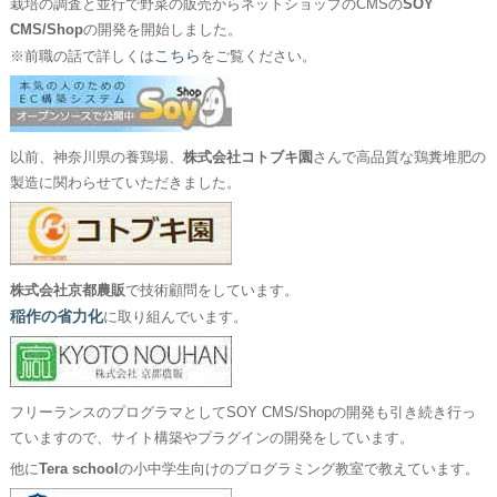
栽培の調査と並行で野菜の販売からネットショップのCMSの
SOY
CMS/Shop
の開発を開始しました。
こちら
※前職の話で詳しくは
をご覧ください。
以前、神奈川県の養鶏場、
株式会社コトブキ園
さんで高品質な鶏糞堆肥の
製造に関わらせていただきました。
株式会社京都農販
で技術顧問をしています。
稲作の省力化
に取り組んでいます。
フリーランスのプログラマとしてSOY CMS/Shopの開発も引き続き行っ
ていますので、サイト構築やプラグインの開発をしています。
他に
Tera school
の小中学生向けのプログラミング教室で教えています。