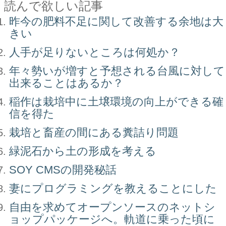
読んで欲しい記事
昨今の肥料不足に関して改善する余地は大
きい
人手が足りないところは何処か？
年々勢いが増すと予想される台風に対して
出来ることはあるか？
稲作は栽培中に土壌環境の向上ができる確
信を得た
栽培と畜産の間にある糞詰り問題
緑泥石から土の形成を考える
SOY CMSの開発秘話
妻にプログラミングを教えることにした
自由を求めてオープンソースのネットシ
ョップパッケージへ。軌道に乗った頃に