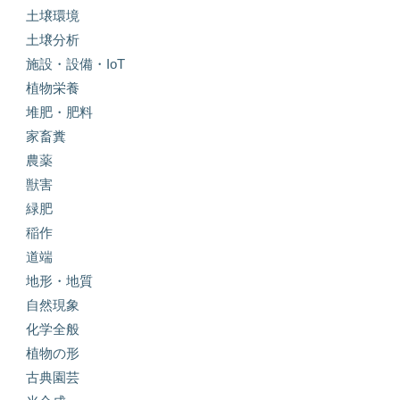
土壌環境
土壌分析
施設・設備・IoT
植物栄養
堆肥・肥料
家畜糞
農薬
獣害
緑肥
稲作
道端
地形・地質
自然現象
化学全般
植物の形
古典園芸