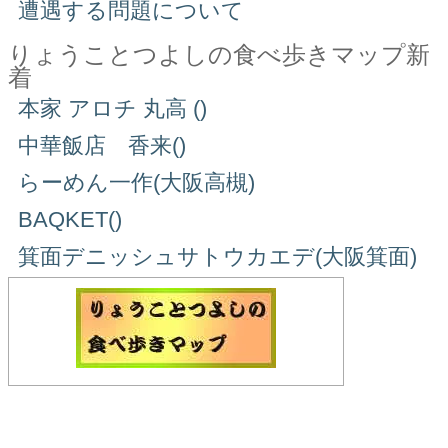
遭遇する問題について
りょうことつよしの食べ歩きマップ新
着
本家 アロチ 丸高 ()
中華飯店 香来()
らーめん一作(大阪高槻)
BAQKET()
箕面デニッシュサトウカエデ(大阪箕面)