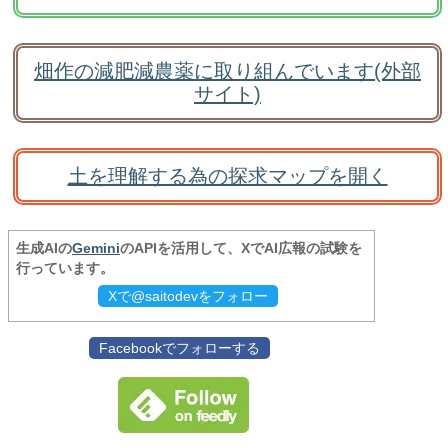
畑作の減肥減農薬に取り組んでいます(外部
サイト)
土を理解する為の探求マップを開く
生成AIの
Gemini
のAPIを活用して、XでAI広報の試験を
行っています。
Xで@saitodevをフォロー
Facebookでフォローする