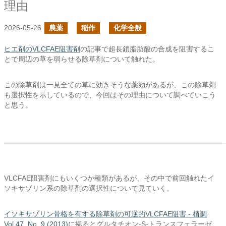
理由
2026-05-26
農薬
稲作
化学全般
ヒエ剤のVLCFAE阻害剤
の記事で超長鎖脂肪酸の合成を阻害するこ
とで周辺の草を弱らせる除草剤について触れた。
この除草剤は一見全ての草に効きそうな薬効があるが、この除草剤
も選択性を示しているので、今回はその理由について調べていこう
と思う。
VLCFAE阻害剤にもいくつか種類があるが、その中で前回触れたイ
ソキサゾリン系の除草剤の選択性について見ていく。
イソキサゾリン骨格を有する除草剤の可逆的VLCFAE阻害 - 植調
Vol.47, No. 9 (2013)
に拠るとグルタチオン-S-トランスフェラーゼ