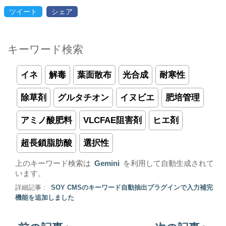
ツイート
シェア
キーワード検索
イネ
解毒
葉面散布
光合成
耐寒性
除草剤
グルタチオン
イヌビエ
肥培管理
アミノ酸肥料
VLCFAE阻害剤
ヒエ剤
超長鎖脂肪酸
選択性
上のキーワード検索は
Gemini
を利用して自動生成されて
います。
詳細記事 :
SOY CMSのキーワード自動抽出プラグインで入力補完
機能を追加しました