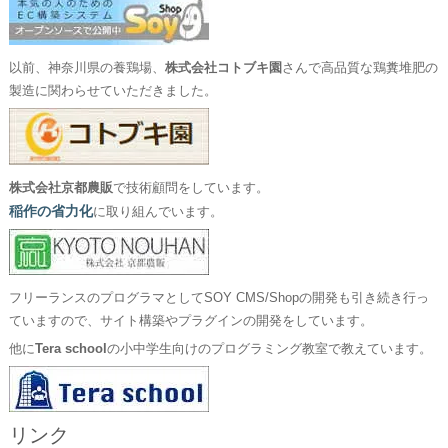
以前、神奈川県の養鶏場、
株式会社コトブキ園
さんで高品質な鶏糞堆肥の
製造に関わらせていただきました。
株式会社京都農販
で技術顧問をしています。
稲作の省力化
に取り組んでいます。
フリーランスのプログラマとしてSOY CMS/Shopの開発も引き続き行っ
ていますので、サイト構築やプラグインの開発をしています。
他に
Tera school
の小中学生向けのプログラミング教室で教えています。
リンク