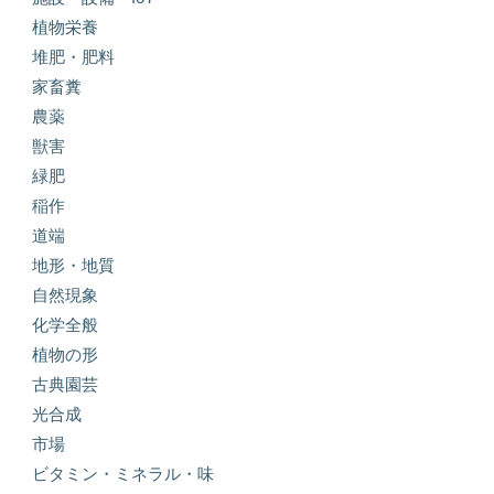
植物栄養
堆肥・肥料
家畜糞
農薬
獣害
緑肥
稲作
道端
地形・地質
自然現象
化学全般
植物の形
古典園芸
光合成
市場
ビタミン・ミネラル・味