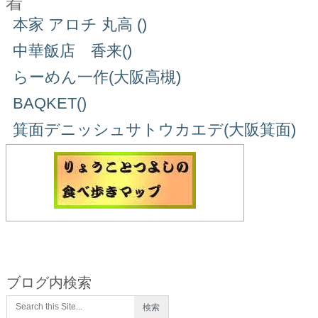
着
本家 アロチ 丸高 ()
中華飯店 香来()
らーめん一作(大阪高槻)
BAQKET()
箕面デニッシュサトウカエデ(大阪箕面)
ブログ内検索