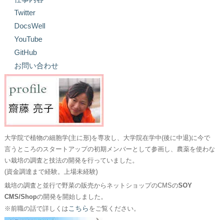
Twitter
DocsWell
YouTube
GitHub
お問い合わせ
大学院で植物の細胞学(主に形)を専攻し、大学院在学中(後に中退)に今で
言うところのスタートアップの初期メンバーとして参画し、農薬を使わな
い栽培の調査と技法の開発を行っていました。
(資金調達まで経験。上場未経験)
栽培の調査と並行で野菜の販売からネットショップのCMSの
SOY
CMS/Shop
の開発を開始しました。
こちら
※前職の話で詳しくは
をご覧ください。