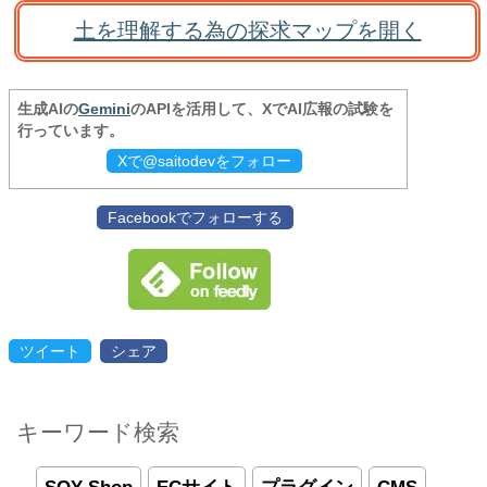
土を理解する為の探求マップを開く
生成AIの
Gemini
のAPIを活用して、XでAI広報の試験を
行っています。
Xで@saitodevをフォロー
Facebookでフォローする
ツイート
シェア
キーワード検索