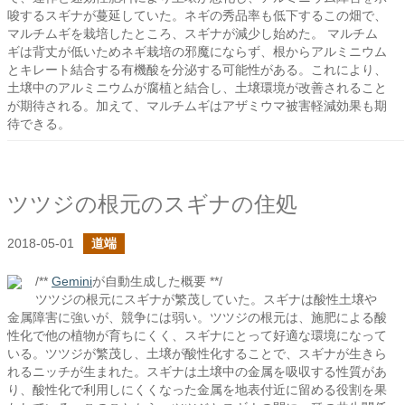
唆するスギナが蔓延していた。ネギの秀品率も低下するこの畑で、
マルチムギを栽培したところ、スギナが減少し始めた。 マルチム
ギは背丈が低いためネギ栽培の邪魔にならず、根からアルミニウム
とキレート結合する有機酸を分泌する可能性がある。これにより、
土壌中のアルミニウムが腐植と結合し、土壌環境が改善されること
が期待される。加えて、マルチムギはアザミウマ被害軽減効果も期
待できる。
ツツジの根元のスギナの住処
2018-05-01
道端
/**
Gemini
が自動生成した概要 **/
ツツジの根元にスギナが繁茂していた。スギナは酸性土壌や
金属障害に強いが、競争には弱い。ツツジの根元は、施肥による酸
性化で他の植物が育ちにくく、スギナにとって好適な環境になって
いる。ツツジが繁茂し、土壌が酸性化することで、スギナが生きら
れるニッチが生まれた。スギナは土壌中の金属を吸収する性質があ
り、酸性化で利用しにくくなった金属を地表付近に留める役割を果