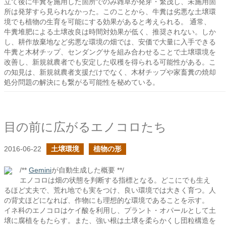
立て後に牛糞を施用した箇所でのみ雑草が発芽・繁茂し、未施用箇
所は発芽すら見られなかった。このことから、牛糞は劣悪な土壌環
境でも植物の生育を可能にする効果があると考えられる。 通常、
牛糞堆肥による土壌改良は時間対効果が低く、推奨されない。しか
し、耕作放棄地など劣悪な環境の畑では、安価で大量に入手できる
牛糞と木材チップ、センダングサを組み合わせることで土壌環境を
改善し、新規就農者でも安定した収穫を得られる可能性がある。こ
の知見は、新規就農者支援だけでなく、木材チップや家畜糞の焼却
処分問題の解決にも繋がる可能性を秘めている。
目の前に広がるエノコロたち
2016-06-22
土壌環境
植物の形
/**
Gemini
が自動生成した概要 **/
エノコロは畑の状態を判断する指標となる。どこにでも生え
るほど丈夫で、荒れ地でも実をつけ、良い環境では大きく育つ。人
の背丈ほどになれば、作物にも理想的な環境であることを示す。
イネ科のエノコロはケイ酸を利用し、プラント・オパールとして土
壌に腐植をもたらす。また、強い根は土壌を柔らかくし団粒構造を