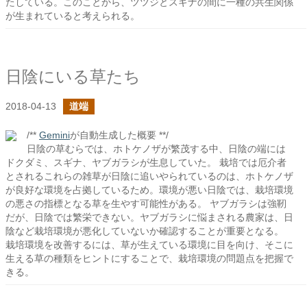
たしている。このことから、ツツジとスギナの間に一種の共生関係
が生まれていると考えられる。
日陰にいる草たち
2018-04-13
道端
/**
Gemini
が自動生成した概要 **/
日陰の草むらでは、ホトケノザが繁茂する中、日陰の端には
ドクダミ、スギナ、ヤブガラシが生息していた。 栽培では厄介者
とされるこれらの雑草が日陰に追いやられているのは、ホトケノザ
が良好な環境を占拠しているため。環境が悪い日陰では、栽培環境
の悪さの指標となる草を生やす可能性がある。 ヤブガラシは強靭
だが、日陰では繁栄できない。ヤブガラシに悩まされる農家は、日
陰など栽培環境が悪化していないか確認することが重要となる。
栽培環境を改善するには、草が生えている環境に目を向け、そこに
生える草の種類をヒントにすることで、栽培環境の問題点を把握で
きる。