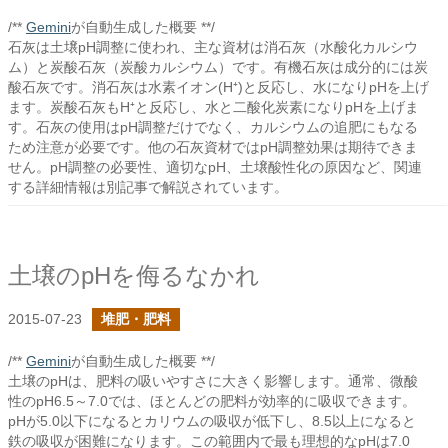
/**
Gemini
が自動生成した概要 **/
石灰は土壌pH調整に使われ、主な資材は消石灰（水酸化カルシウ
ム）と炭酸石灰（炭酸カルシウム）です。有機石灰は成分的には炭
酸石灰です。消石灰は水素イオン(H⁺)と反応し、水になりpHを上げ
ます。炭酸石灰もH⁺と反応し、水と二酸化炭素になりpHを上げま
す。石灰の使用はpH調整だけでなく、カルシウムの追肥にもなる
ため注意が必要です。他の石灰資材ではpH調整効果は期待できま
せん。pH調整の必要性、適切なpH、土壌酸性化の原因など、関連
する詳細情報は別記事で解説されています。
土壌のpHを侮るなかれ
2015-07-23
堆肥・肥料
/**
Gemini
が自動生成した概要 **/
土壌のpHは、肥料の吸いやすさに大きく影響します。通常、微酸
性のpH6.5～7.0では、ほとんどの肥料が効率的に吸収できます。
pHが5.0以下になるとカリウムの吸収が低下し、8.5以上になると
鉄の吸収が困難になります。この範囲内で最も理想的なpHは7.0