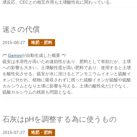
壌反応、CECとの相互作用も土壌酸性化に関わっている。
速さの代償
2015-08-27
堆肥・肥料
/**
Gemini
が自動生成した概要 **/
硫安は水溶性が高いため速効性があり、肥料として有効だが、土壌
への影響も大きい。土壌酸性度が高い肥料であり、使用すると土壌
を酸性化させる。硫安が水に溶けるとアンモニウムイオンと硫酸イ
オンに分かれ、植物に吸収されずに残った硫酸イオンが硫酸や硫酸
カルシウムとなり土壌に影響を与える。土壌の酸性化だけでなく、
硫酸カルシウムの残留も問題となる。
石灰はpHを調整する為に使うもの
2015-07-27
堆肥・肥料