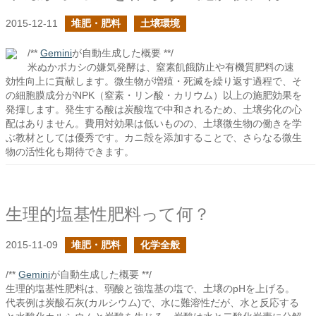
2015-12-11
堆肥・肥料
土壌環境
/**
Gemini
が自動生成した概要 **/
米ぬかボカシの嫌気発酵は、窒素飢餓防止や有機質肥料の速
効性向上に貢献します。微生物が増殖・死滅を繰り返す過程で、そ
の細胞膜成分がNPK（窒素・リン酸・カリウム）以上の施肥効果を
発揮します。発生する酸は炭酸塩で中和されるため、土壌劣化の心
配はありません。費用対効果は低いものの、土壌微生物の働きを学
ぶ教材としては優秀です。カニ殻を添加することで、さらなる微生
物の活性化も期待できます。
生理的塩基性肥料って何？
2015-11-09
堆肥・肥料
化学全般
/**
Gemini
が自動生成した概要 **/
生理的塩基性肥料は、弱酸と強塩基の塩で、土壌のpHを上げる。
代表例は炭酸石灰(カルシウム)で、水に難溶性だが、水と反応する