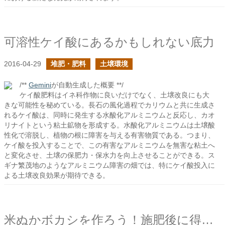
可溶性ケイ酸にあるかもしれない底力
2016-04-29
堆肥・肥料
土壌環境
/**
Gemini
が自動生成した概要 **/
ケイ酸肥料はイネ科作物に良いだけでなく、土壌改良にも大
きな可能性を秘めている。長石の風化過程でカリウムと共に生成さ
れるケイ酸は、同時に発生する水酸化アルミニウムと反応し、カオ
リナイトという粘土鉱物を形成する。水酸化アルミニウムは土壌酸
性化で溶脱し、植物の根に障害を与える有害物質である。つまり、
ケイ酸を投入することで、この有害なアルミニウムを無害な粘土へ
と変化させ、土壌の保肥力・保水力を向上させることができる。ス
ギナ繁茂地のようなアルミニウム障害の畑では、特にケイ酸投入に
よる土壌改良効果が期待できる。
米ぬかボカシを作ろう！施肥後に得られるもの