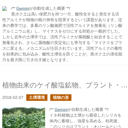
/**
Gemini
が自動生成した概要 **/
黒ボク土は高い保肥力を持つ一方、酸性化すると発生する活
性アルミナが植物の根の伸長を阻害するという課題があります。従
来の農学では、多量のリン酸施肥で活性アルミナを無毒化（リン酸
アルミニウム化）し、マイナスをゼロにする対処が一般的でした。
しかし近年の土壌学では、活性アルミナが腐植酸と結合することで
無毒化され、さらに腐植酸の安定化にも寄与する「マイナスをプラ
スに変える」メカニズムが注目されています。活性アルミナの毒性
を効果的に包み込み、酸性土壌化を防ぐことが、黒ボク土の潜在能
力を最大限に引き出す鍵となります。
植物由来のケイ酸塩鉱物、プラント・オパール
2018-02-07
土壌環境
植物の形
/**
Gemini
が自動生成した概要 **/
イネ科植物は土壌から吸収したシリカを
体内に蓄積し、強度を高める。枯死後、
このシリカはプラント・オパールという