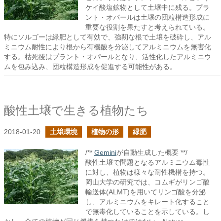
ケイ酸塩鉱物として土壌中に残る。プラ
ント・オパールは土壌の団粒構造形成に
重要な役割を果たすと考えられている。
特にソルゴーは緑肥として有効で、強靭な根で土壌を破砕し、アル
ミニウム耐性により根から有機酸を分泌してアルミニウムを無害化
する。枯死後はプラント・オパールとなり、活性化したアルミニウ
ムを包み込み、団粒構造形成を促進する可能性がある。
酸性土壌で生きる植物たち
2018-01-20
土壌環境
植物の形
緑肥
/**
Gemini
が自動生成した概要 **/
酸性土壌で問題となるアルミニウム毒性
に対し、植物は様々な耐性機構を持つ。
岡山大学の研究では、コムギがリンゴ酸
輸送体(ALMT)を用いてリンゴ酸を分泌
し、アルミニウムをキレート化すること
で無毒化していることを示している。し