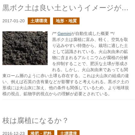
黒ボク土は良い土というイメージが共有されている
2017-01-20
土壌環境
地形・地質
/**
Gemini
が自動生成した概要 **/
黒ボク土は腐植に富み、軽く、空気を取
り込みやすい特徴から、栽培に適した土
として認識されている。火山灰由来の鉱
物に含まれるアルミニウムが腐植の分解
を抑制することで、肥沃な土壌が形成さ
れる。しかし、火山灰由来であっても関
東ローム層のように赤い土壌も存在する。これは火山灰の組成の違
い、例えば石英の含有量などが影響すると考えられる。黒ボク土の
形成には火山灰に加え、他の条件も関係しているため、より地球規
模の視点、鉱物学的視点からの理解が必要とされている。
枝は腐植になるか？
2016-12-23
堆肥・肥料
土壌環境