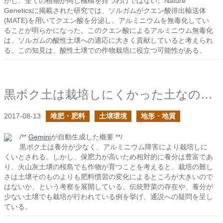
かし、全ての植物が同じ機構を持つわけではない。Nature
Geneticsに掲載された研究では、ソルガムがクエン酸排出輸送体
(MATE)を用いてクエン酸を分泌し、アルミニウムを無毒化してい
ることが明らかになった。このクエン酸によるアルミニウム無毒化
は、ソルガムの酸性土壌への適応に大きく貢献していると考えられ
る。この知見は、酸性土壌での作物栽培に役立つ可能性がある。
黒ボク土は栽培しにくかった土なのか？前編
2017-08-13
堆肥・肥料
土壌環境
地形・地質
/**
Gemini
が自動生成した概要 **/
黒ボク土は養分が少なく、アルミニウム障害により栽培しに
くいとされる。しかし、保肥力が高いため相対的に養分は豊富であ
り、火山灰土壌の桜島でも作物が育つことを考えると、栽培の難し
さは土壌そのものよりも肥料慣習の変化によるところが大きいので
はないか、という考察を展開している。伝統野菜の存在や、養分が
少ない土壌でも栽培が行われている例を挙げ、通説への疑問を呈し
ている。