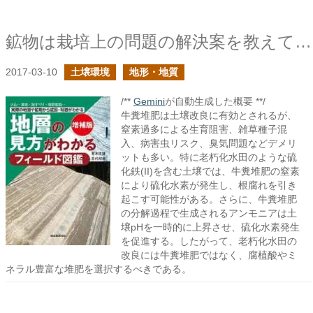
鉱物は栽培上の問題の解決案を教えてくれる
2017-03-10
土壌環境
地形・地質
/**
Gemini
が自動生成した概要 **/
牛糞堆肥は土壌改良に有効とされるが、
窒素過多による生育阻害、雑草種子混
入、病害虫リスク、臭気問題などデメリ
ットも多い。特に老朽化水田のような硫
化鉄(II)を含む土壌では、牛糞堆肥の窒素
により硫化水素が発生し、根腐れを引き
起こす可能性がある。さらに、牛糞堆肥
の分解過程で生成されるアンモニアは土
壌pHを一時的に上昇させ、硫化水素発生
を促進する。したがって、老朽化水田の
改良には牛糞堆肥ではなく、腐植酸やミ
ネラル豊富な堆肥を選択するべきである。