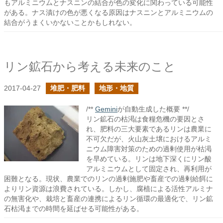
もアルミニウムとナスニンの結合が色の変化に関わっている可能性
がある。ナス漬けの色が悪くなる原因はナスニンとアルミニウムの
結合がうまくいかないことかもしれない。
リン鉱石から考える未来のこと
2017-04-27
堆肥・肥料
地形・地質
/**
Gemini
が自動生成した概要 **/
リン鉱石の枯渇は食糧危機の要因とさ
れ、肥料の三大要素であるリンは農業に
不可欠だが、火山灰土壌におけるアルミ
ニウム障害対策のための過剰使用が枯渇
を早めている。リンは地下深くにリン酸
アルミニウムとして固定され、再利用が
困難となる。現状、農業でのリンの過剰施肥や畜産での過剰給餌に
よりリン資源は浪費されている。しかし、腐植による活性アルミナ
の無害化や、栽培と畜産の連携によるリン循環の最適化で、リン鉱
石枯渇までの時間を延ばせる可能性がある。