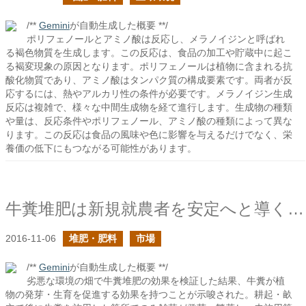
/**
Gemini
が自動生成した概要 **/
ポリフェノールとアミノ酸は反応し、メラノイジンと呼ばれ
る褐色物質を生成します。この反応は、食品の加工や貯蔵中に起こ
る褐変現象の原因となります。ポリフェノールは植物に含まれる抗
酸化物質であり、アミノ酸はタンパク質の構成要素です。両者が反
応するには、熱やアルカリ性の条件が必要です。メラノイジン生成
反応は複雑で、様々な中間生成物を経て進行します。生成物の種類
や量は、反応条件やポリフェノール、アミノ酸の種類によって異な
ります。この反応は食品の風味や色に影響を与えるだけでなく、栄
養価の低下にもつながる可能性があります。
牛糞堆肥は新規就農者を安定へと導くはず
2016-11-06
堆肥・肥料
市場
/**
Gemini
が自動生成した概要 **/
劣悪な環境の畑で牛糞堆肥の効果を検証した結果、牛糞が植
物の発芽・生育を促進する効果を持つことが示唆された。耕起・畝