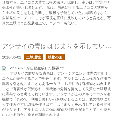
形成する。エノコロの背丈は根の深さと比例し、高いほど排水性と
保水性が高い土壌を示す。 師は、自然に生えるエノコロの状態か
ら土壌の良し悪しを判断し、収穫を予測していた。緑肥ではなく、
自然発生のエノコロこそが環境を正確に反映していると言える。写
真の土壌はまだ発展途上で、エノコロも低い。
アジサイの青ははじまりを示しているのか？
2016-06-02
土壌環境
植物の形
/**
Gemini
が自動生成した概要 **/
アジサイの鮮やかな青色は、アントシアニンと体内のアルミ
ニウムが結合することで発色します。アルミニウムは強力な作用で
障害を引き起こすこともある一方で、土壌中では有機物と結合する
ことで有害性が低減され、有機物の分解を抑制して良質な土壌形成
に寄与すると考えられています。アジサイがこのアルミニウムを有
機物で「丸めて」利用し美しい花を咲かせることは、他の植物にと
って住みやすい環境を作り出す「はじまり」を示唆している可能性
があります。アルミニウムに強い植物の特性を探ることで、生態系
における新たな発見が期待されます。