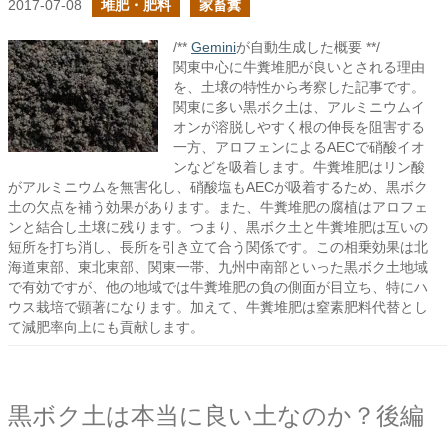
2017-07-08
堆肥・肥料
家畜糞
/**
Gemini
が自動生成した概要 **/
関東中心に牛糞堆肥が良いとされる理由
を、土壌の特性から考察した記事です。
関東に多い黒ボク土は、アルミニウムイ
オンが溶脱しやすく根の伸長を阻害する
一方、アロフェンによるAECで硝酸イオ
ンなどを吸着します。牛糞堆肥はリン酸
がアルミニウムを無害化し、硝酸塩もAECが吸着するため、黒ボク
土の欠点を補う効果があります。また、牛糞堆肥の腐植はアロフェ
ンと結合し土壌に残ります。つまり、黒ボク土と牛糞堆肥は互いの
短所を打ち消し、長所を引き立て合う関係です。この相乗効果は北
海道東部、東北東部、関東一帯、九州中南部といった黒ボク土地域
で有効ですが、他の地域では牛糞堆肥の負の側面が目立ち、特にハ
ウス栽培で顕著になります。加えて、牛糞堆肥は窒素肥料代替とし
て減肥率向上にも貢献します。
黒ボク土は本当に良い土なのか？後編