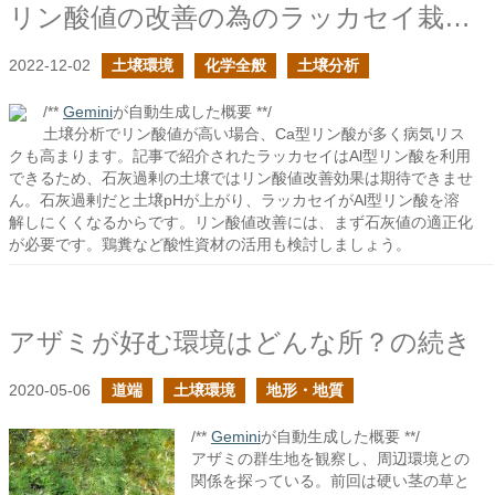
リン酸値の改善の為のラッカセイ栽培で気をつけるべきところ
2022-12-02
土壌環境
化学全般
土壌分析
/**
Gemini
が自動生成した概要 **/
土壌分析でリン酸値が高い場合、Ca型リン酸が多く病気リス
クも高まります。記事で紹介されたラッカセイはAl型リン酸を利用
できるため、石灰過剰の土壌ではリン酸値改善効果は期待できませ
ん。石灰過剰だと土壌pHが上がり、ラッカセイがAl型リン酸を溶
解しにくくなるからです。リン酸値改善には、まず石灰値の適正化
が必要です。鶏糞など酸性資材の活用も検討しましょう。
アザミが好む環境はどんな所？の続き
2020-05-06
道端
土壌環境
地形・地質
/**
Gemini
が自動生成した概要 **/
アザミの群生地を観察し、周辺環境との
関係を探っている。前回は硬い茎の草と