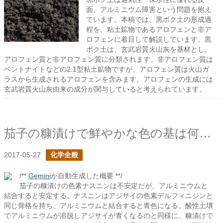
面、アルミニウム障害という問題を抱え
ています。本稿では、黒ボク土の形成過
程を、粘土鉱物であるアロフェンと非ア
ロフェンに着目して解説しています。黒
ボク土は、玄武岩質火山灰を基材とし、
アロフェン質と非アロフェン質に分類されます。非アロフェン質は
ベントナイトなどの2:1型粘土鉱物ですが、アロフェン質は火山ガ
ラスから生成されるアロフェンを含みます。アロフェンの生成には
玄武岩質火山灰由来の成分が関与していると考えられています。
茄子の糠漬けで鮮やかな色の基は何か？
2017-05-27
化学全般
/**
Gemini
が自動生成した概要 **/
茄子の糠漬けの色素ナスニンは不安定だが、アルミニウムと
結合すると安定する。ナスニンはアジサイの色素デルフィニジンと
同じ骨格を持ち、アルミニウムと結合すると青色になる。酸性土壌
でアルミニウムが溶脱しアジサイが青くなるのと同様に、糠漬けで