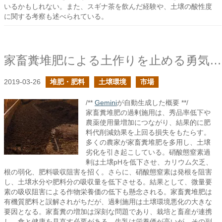
いるかもしれない。また、スギナ茶を飲んだ経験や、土壌の酸性度
に関する考察も述べられている。
家畜糞堆肥による土作りを止める勇気を
2019-03-26
堆肥・肥料
土壌環境
市場
/**
Gemini
が自動生成した概要 **/
家畜糞堆肥の過剰施用は、秀品率低下や
農薬使用量増加につながり、結果的に肥
料代削減効果を上回る損失をもたらす。
多くの農家が家畜糞堆肥を多用し、土壌
劣化を引き起こしている。硝酸態窒素過
剰は土壌pHを低下させ、カリウム欠乏、
根の弱化、肥料吸収阻害を招く。さらに、硝酸態窒素は発根を阻害
し、土壌水分や肥料分の吸収量を低下させる。結果として、微量要
素の吸収阻害による作物栄養価の低下も懸念される。家畜糞堆肥は
有機質肥料と誤解されがちだが、過剰施用は土壌環境悪化の大きな
要因となる。家畜糞の増加は深刻な問題であり、栽培と畜産が連携
し、食と健康を見直す必要がある。牛乳は栄養価が高いが、その副