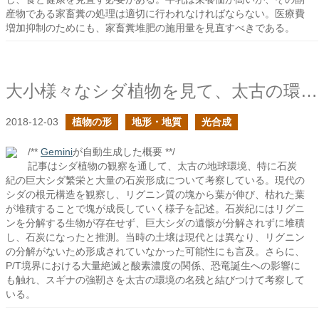
産物である家畜糞の処理は適切に行われなければならない。医療費
増加抑制のためにも、家畜糞堆肥の施用量を見直すべきである。
大小様々なシダ植物を見て、太古の環境に思いを馳せる
2018-12-03
植物の形
地形・地質
光合成
/**
Gemini
が自動生成した概要 **/
記事はシダ植物の観察を通して、太古の地球環境、特に石炭
紀の巨大シダ繁栄と大量の石炭形成について考察している。現代の
シダの根元構造を観察し、リグニン質の塊から葉が伸び、枯れた葉
が堆積することで塊が成長していく様子を記述。石炭紀にはリグニ
ンを分解する生物が存在せず、巨大シダの遺骸が分解されずに堆積
し、石炭になったと推測。当時の土壌は現代とは異なり、リグニン
の分解がないため形成されていなかった可能性にも言及。さらに、
P/T境界における大量絶滅と酸素濃度の関係、恐竜誕生への影響に
も触れ、スギナの強靭さを太古の環境の名残と結びつけて考察して
いる。