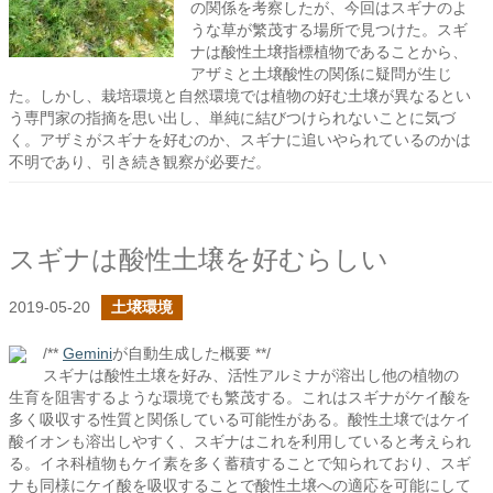
の関係を考察したが、今回はスギナのよ
うな草が繁茂する場所で見つけた。スギ
ナは酸性土壌指標植物であることから、
アザミと土壌酸性の関係に疑問が生じ
た。しかし、栽培環境と自然環境では植物の好む土壌が異なるとい
う専門家の指摘を思い出し、単純に結びつけられないことに気づ
く。アザミがスギナを好むのか、スギナに追いやられているのかは
不明であり、引き続き観察が必要だ。
スギナは酸性土壌を好むらしい
2019-05-20
土壌環境
/**
Gemini
が自動生成した概要 **/
スギナは酸性土壌を好み、活性アルミナが溶出し他の植物の
生育を阻害するような環境でも繁茂する。これはスギナがケイ酸を
多く吸収する性質と関係している可能性がある。酸性土壌ではケイ
酸イオンも溶出しやすく、スギナはこれを利用していると考えられ
る。イネ科植物もケイ素を多く蓄積することで知られており、スギ
ナも同様にケイ酸を吸収することで酸性土壌への適応を可能にして