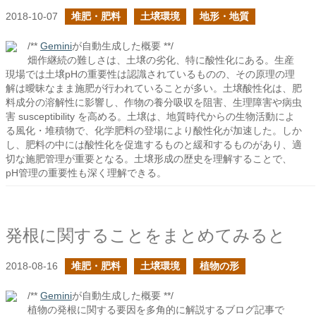
2018-10-07
堆肥・肥料
土壌環境
地形・地質
/**
Gemini
が自動生成した概要 **/
畑作継続の難しさは、土壌の劣化、特に酸性化にある。生産
現場では土壌pHの重要性は認識されているものの、その原理の理
解は曖昧なまま施肥が行われていることが多い。土壌酸性化は、肥
料成分の溶解性に影響し、作物の養分吸収を阻害、生理障害や病虫
害 susceptibility を高める。土壌は、地質時代からの生物活動によ
る風化・堆積物で、化学肥料の登場により酸性化が加速した。しか
し、肥料の中には酸性化を促進するものと緩和するものがあり、適
切な施肥管理が重要となる。土壌形成の歴史を理解することで、
pH管理の重要性も深く理解できる。
発根に関することをまとめてみると
2018-08-16
堆肥・肥料
土壌環境
植物の形
/**
Gemini
が自動生成した概要 **/
植物の発根に関する要因を多角的に解説するブログ記事で