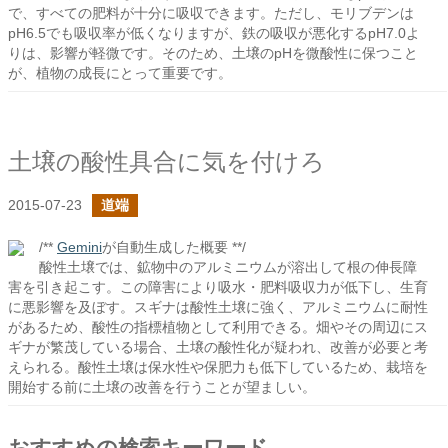
で、すべての肥料が十分に吸収できます。ただし、モリブデンは
pH6.5でも吸収率が低くなりますが、鉄の吸収が悪化するpH7.0よ
りは、影響が軽微です。そのため、土壌のpHを微酸性に保つこと
が、植物の成長にとって重要です。
土壌の酸性具合に気を付けろ
2015-07-23
道端
/**
Gemini
が自動生成した概要 **/
酸性土壌では、鉱物中のアルミニウムが溶出して根の伸長障
害を引き起こす。この障害により吸水・肥料吸収力が低下し、生育
に悪影響を及ぼす。スギナは酸性土壌に強く、アルミニウムに耐性
があるため、酸性の指標植物として利用できる。畑やその周辺にス
ギナが繁茂している場合、土壌の酸性化が疑われ、改善が必要と考
えられる。酸性土壌は保水性や保肥力も低下しているため、栽培を
開始する前に土壌の改善を行うことが望ましい。
おすすめの検索キーワード