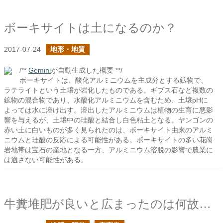
ボーキサイトは土になるのか？
2017-07-24
地形・地質
/**
Gemini
が自動生成した概要 **/
ボーキサイトは、酸化アルミニウムを主成分とする鉱物で、
ラテライトという土壌が岩化したものである。ギブス石など複数の
鉱物の混合物であり、水酸化アルミニウムを含むため、土壌pHに
よっては水に溶け出す。溶出したアルミニウムは植物の生育に悪影
響を与えるが、土壌中の珪酸と結合し白色粘土となる。ヤンゴンの
赤い土に白いものが多く見られたのは、ボーキサイト由来のアルミ
ニウムと珪酸の反応による可能性がある。ボーキサイトの多い花崗
岩地帯は宝石の産地となる一方、アルミニウム溶脱の影響で農業に
は適さない可能性がある。
牛糞堆肥が良いと広まったのは何故なのか？を考えてみる