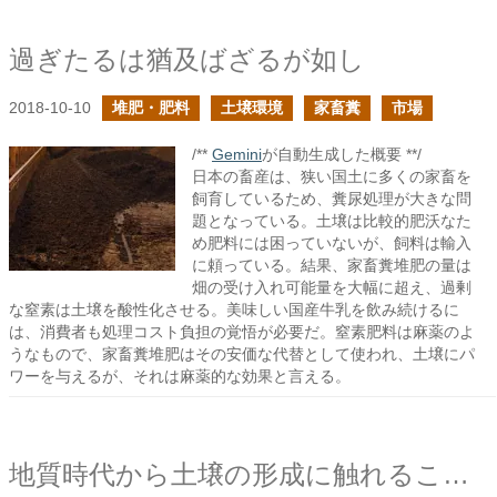
過ぎたるは猶及ばざるが如し
2018-10-10
堆肥・肥料
土壌環境
家畜糞
市場
/**
Gemini
が自動生成した概要 **/
日本の畜産は、狭い国土に多くの家畜を
飼育しているため、糞尿処理が大きな問
題となっている。土壌は比較的肥沃なた
め肥料には困っていないが、飼料は輸入
に頼っている。結果、家畜糞堆肥の量は
畑の受け入れ可能量を大幅に超え、過剰
な窒素は土壌を酸性化させる。美味しい国産牛乳を飲み続けるに
は、消費者も処理コスト負担の覚悟が必要だ。窒素肥料は麻薬のよ
うなもので、家畜糞堆肥はその安価な代替として使われ、土壌にパ
ワーを与えるが、それは麻薬的な効果と言える。
地質時代から土壌の形成に触れることでpHのことを知る