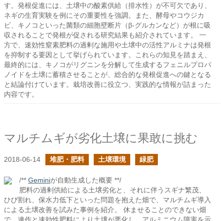
す。発根促進には、土壌中の酸素供給（排水性）が不可欠であり、
ネギの生育実験を例にその重要性を強調。また、酵母やコウジカ
ビ、キノコといった菌類の細胞壁断片（β-グルカンなど）が根に吸
収されることで発根が促される研究結果も紹介されています。 一
方で、速効性窒素肥料の過剰な施用や土壌中の活性アルミナは発根
を抑制する要因として挙げられています。これらの知見を踏まえ、
最終的には、キノコがリグニンを分解して生成するフェニルプロパ
ノイドを土壌に蓄積させることが、総合的な発根促進への鍵となる
と結論付けています。栽培改善に役立つ、実践的な情報が詰まった
内容です。
マルチムギが劣化土壌に果敢に挑む
2018-06-14
堆肥・肥料
土壌環境
緑肥
/**
Gemini
が自動生成した概要 **/
肥料の過剰供給による土壌劣化と、それに伴うスギナ繁茂、
ひび割れ、保水力低下といった問題を抱えた畑で、マルチムギ導入
による土壌改善を試みた事例を紹介。 休ませることのできない畑
で、連作と速効性肥料により土壌が悪化し、アルミニウム障害を示