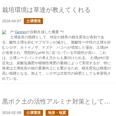
栽培環境は草達が教えてくれる
2018-04-07
土壌環境
/**
Gemini
が自動生成した概要 **/
土壌改良の指標として、特定の雑草の植生変化が有効であ
る。酸性土壌を好むヤブガラシが減少し、微酸性〜中性の土壌を好
むシロザ、ホトケノザ、ナズナ、ハコベが増加した場合、土壌pH
が改善され、理想的なpH6.5に近づいている可能性が高い。これ
は、土壌シードバンクの考え方からも裏付けられる。 土壌pHの安
定化は、炭酸塩施肥や植物性堆肥の蓄積によって実現するが、特に
後者は土壌改良の他の要素向上にも繋がるため、植生変化は精度の
高い指標となる。加えて、シロザは次世代の緑肥としても有望視さ
れている。
黒ボク土の活性アルミナ対策としてのリン酸施肥
2018-02-08
土壌環境
地形・地質