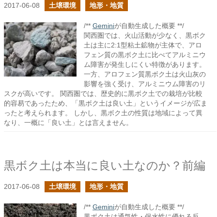
2017-06-08
土壌環境
地形・地質
/**
Gemini
が自動生成した概要 **/
関西圏では、火山活動が少なく、黒ボク
土は主に2:1型粘土鉱物が主体で、アロ
フェン質の黒ボク土に比べてアルミニウ
ム障害が発生しにくい特徴があります。
一方、アロフェン質黒ボク土は火山灰の
影響を強く受け、アルミニウム障害のリ
スクが高いです。 関西圏では、歴史的に黒ボク土での栽培が比較
的容易であったため、「黒ボク土は良い土」というイメージが広ま
ったと考えられます。 しかし、黒ボク土の性質は地域によって異
なり、一概に「良い土」とは言えません。
黒ボク土は本当に良い土なのか？前編
2017-06-08
土壌環境
地形・地質
/**
Gemini
が自動生成した概要 **/
黒ボク土は通気性・保水性に優れる反