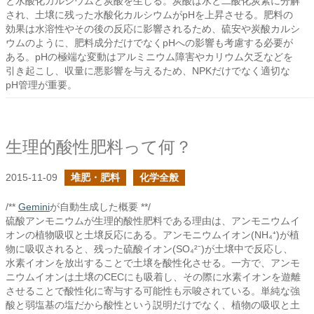
と水酸化カルシウムと炭酸を生じる。炭酸は水と二酸化炭素に分解
され、土壌に残った水酸化カルシウムがpHを上昇させる。肥料の
効果は水溶性やその後の反応に影響されるため、硫安や炭酸カルシ
ウムのように、肥料成分だけでなくpHへの影響も考慮する必要が
ある。pHの極端な変動はアルミニウム障害やカリウム欠乏などを
引き起こし、収量に悪影響を与えるため、NPKだけでなく適切な
pH管理が重要。
生理的酸性肥料って何？
2015-11-09
堆肥・肥料
化学全般
/**
Gemini
が自動生成した概要 **/
硫酸アンモニウムが生理的酸性肥料である理由は、アンモニウムイ
オンの植物吸収と土壌反応にある。アンモニウムイオン(NH₄⁺)が植
物に吸収されると、残った硫酸イオン(SO₄²⁻)が土壌中で反応し、
水素イオンを放出することで土壌を酸性化させる。一方で、アンモ
ニウムイオンは土壌のCECにも吸着し、その際に水素イオンを遊離
させることで酸性化に寄与する可能性も示唆されている。単純な強
酸と弱塩基の塩だから酸性という説明だけでなく、植物の吸収と土