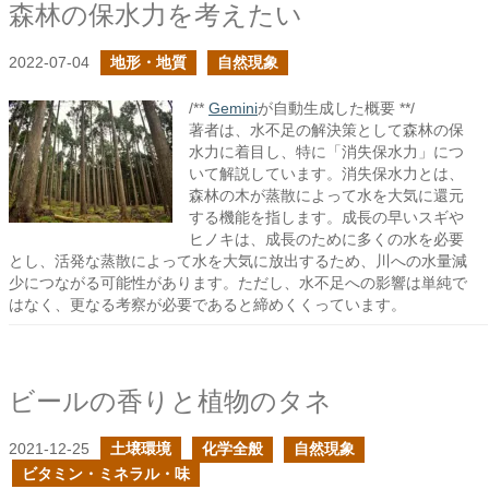
森林の保水力を考えたい
2022-07-04
地形・地質
自然現象
/**
Gemini
が自動生成した概要 **/
著者は、水不足の解決策として森林の保
水力に着目し、特に「消失保水力」につ
いて解説しています。消失保水力とは、
森林の木が蒸散によって水を大気に還元
する機能を指します。成長の早いスギや
ヒノキは、成長のために多くの水を必要
とし、活発な蒸散によって水を大気に放出するため、川への水量減
少につながる可能性があります。ただし、水不足への影響は単純で
はなく、更なる考察が必要であると締めくくっています。
ビールの香りと植物のタネ
2021-12-25
土壌環境
化学全般
自然現象
ビタミン・ミネラル・味