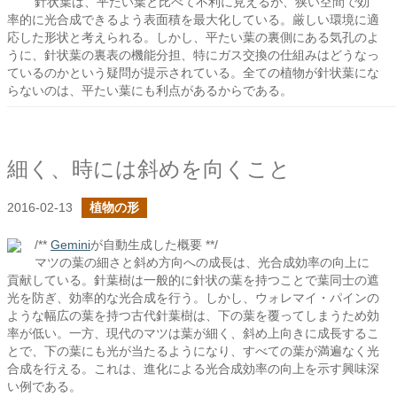
針状葉は、平たい葉と比べて不利に見えるが、狭い空間で効
率的に光合成できるよう表面積を最大化している。厳しい環境に適
応した形状と考えられる。しかし、平たい葉の裏側にある気孔のよ
うに、針状葉の裏表の機能分担、特にガス交換の仕組みはどうなっ
ているのかという疑問が提示されている。全ての植物が針状葉にな
らないのは、平たい葉にも利点があるからである。
細く、時には斜めを向くこと
2016-02-13
植物の形
/**
Gemini
が自動生成した概要 **/
マツの葉の細さと斜め方向への成長は、光合成効率の向上に
貢献している。針葉樹は一般的に針状の葉を持つことで葉同士の遮
光を防ぎ、効率的な光合成を行う。しかし、ウォレマイ・パインの
ような幅広の葉を持つ古代針葉樹は、下の葉を覆ってしまうため効
率が低い。一方、現代のマツは葉が細く、斜め上向きに成長するこ
とで、下の葉にも光が当たるようになり、すべての葉が満遍なく光
合成を行える。これは、進化による光合成効率の向上を示す興味深
い例である。