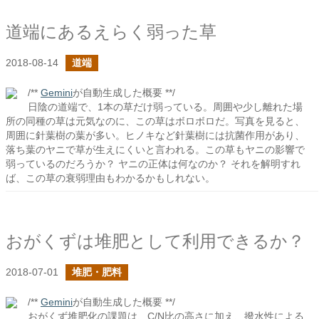
道端にあるえらく弱った草
2018-08-14
道端
/**
Gemini
が自動生成した概要 **/
日陰の道端で、1本の草だけ弱っている。周囲や少し離れた場
所の同種の草は元気なのに、この草はボロボロだ。写真を見ると、
周囲に針葉樹の葉が多い。ヒノキなど針葉樹には抗菌作用があり、
落ち葉のヤニで草が生えにくいと言われる。この草もヤニの影響で
弱っているのだろうか？ ヤニの正体は何なのか？ それを解明すれ
ば、この草の衰弱理由もわかるかもしれない。
おがくずは堆肥として利用できるか？
2018-07-01
堆肥・肥料
/**
Gemini
が自動生成した概要 **/
おがくず堆肥化の課題は、C/N比の高さに加え、撥水性による