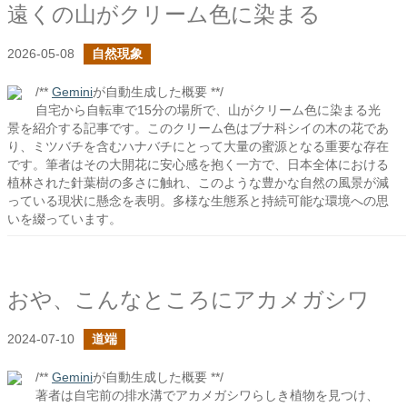
遠くの山がクリーム色に染まる
2026-05-08
自然現象
/**
Gemini
が自動生成した概要 **/
自宅から自転車で15分の場所で、山がクリーム色に染まる光
景を紹介する記事です。このクリーム色はブナ科シイの木の花であ
り、ミツバチを含むハナバチにとって大量の蜜源となる重要な存在
です。筆者はその大開花に安心感を抱く一方で、日本全体における
植林された針葉樹の多さに触れ、このような豊かな自然の風景が減
っている現状に懸念を表明。多様な生態系と持続可能な環境への思
いを綴っています。
おや、こんなところにアカメガシワ
2024-07-10
道端
/**
Gemini
が自動生成した概要 **/
著者は自宅前の排水溝でアカメガシワらしき植物を見つけ、