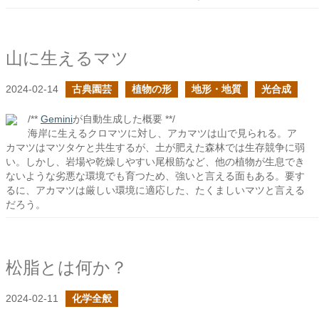
山に生えるマツ
2024-02-14
古典園芸
植物の形
地形・地質
光合成
/**
Gemini
が自動生成した概要 **/
海岸に生えるクロマツに対し、アカマツは山で見られる。ア
カマツはマツタケと共生するが、土が肥えた森林では生存競争に弱
い。しかし、岩場や乾燥しやすい尾根筋など、他の植物が生息でき
ないような劣悪な環境でも育つため、強いと言える面もある。要す
るに、アカマツは厳しい環境に適応した、たくましいマツと言える
だろう。
松脂とは何か？
2024-02-11
化学全般