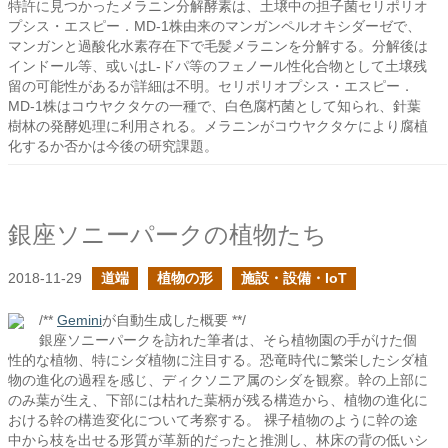
特許に見つかったメラニン分解酵素は、土壌中の担子菌セリポリオ
プシス・エスピー．MD-1株由来のマンガンペルオキシダーゼで、
マンガンと過酸化水素存在下で毛髪メラニンを分解する。分解後は
インドール等、或いはL-ドパ等のフェノール性化合物として土壌残
留の可能性があるが詳細は不明。セリポリオプシス・エスピー．
MD-1株はコウヤクタケの一種で、白色腐朽菌として知られ、針葉
樹林の発酵処理に利用される。メラニンがコウヤクタケにより腐植
化するか否かは今後の研究課題。
銀座ソニーパークの植物たち
2018-11-29
道端
植物の形
施設・設備・IoT
/**
Gemini
が自動生成した概要 **/
銀座ソニーパークを訪れた筆者は、そら植物園の手がけた個
性的な植物、特にシダ植物に注目する。恐竜時代に繁栄したシダ植
物の進化の過程を感じ、ディクソニア属のシダを観察。幹の上部に
のみ葉が生え、下部には枯れた葉柄が残る構造から、植物の進化に
おける幹の構造変化について考察する。 裸子植物のように幹の途
中から枝を出せる形質が革新的だったと推測し、林床の背の低いシ