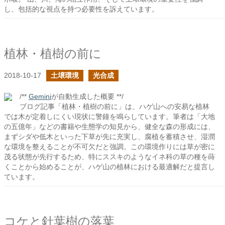
し、包括的な視点を持つ必要性を訴えています。
植林・植樹の前に
2018-10-17
土壌環境
光合成
/**
Gemini
が自動生成した概要 **/
ブログ記事「植林・植樹の前に」は、ハゲ山への安易な植林
では木が定着しにくい現状に警鐘を鳴らしています。筆者は「大地
の五億年」などの書籍や生態学の知見から、健全な森の形成には、
まずシダや低木といった下草が先に充実し、腐植を蓄積させ、湿潤
な環境を整えることが不可欠だと強調。この環境作りには草が密に
茂る状態が先行するため、特にススキのようなイネ科の草の種を蒔
くことから始めることが、ハゲ山の植林における最適解だと提言し
ています。
コケと針葉樹の落葉