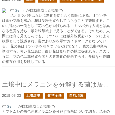
/**
Gemini
が自動生成した概要 **/
花とミツバチは互いに進化を促し合う関係にある。ミツバチ
は蜜や花粉を求め、花は受粉を媒介してもらうことで繁殖する。こ
の共進化の一例として花の色が挙げられる。ミツバチは人間とは異
なる色覚を持ち、紫外線領域まで見ることができる。そのため、人
間には白く見える花でも、ミツバチには紫外線反射パターンにより
模様として認識され、蜜のありかを示すガイドマークとなってい
る。 花の色はミツバチを引きつけるだけでなく、他の昆虫や鳥も
誘引する。赤い花は鳥に、白い花は夜行性の蛾に好まれる。このよ
うに、花の色は花粉媒介者との共進化の結果であり、多様な生物間
の相互作用を反映している。
土壌中にメラニンを分解する菌は居るのか？
2019-06-23
土壌環境
化学全般
自然現象
/**
Gemini
が自動生成した概要 **/
カブトムシの黒色色素メラニンを分解する菌について調査。花王の