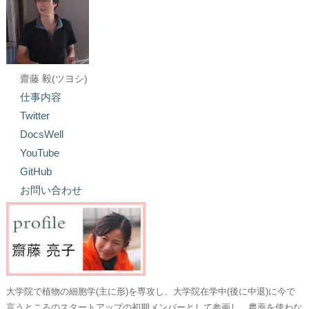
齋藤 毅(ツヨシ)
仕事内容
Twitter
DocsWell
YouTube
GitHub
お問い合わせ
大学院で植物の細胞学(主に形)を専攻し、大学院在学中(後に中退)に今で
言うところのスタートアップの初期メンバーとして参画し、農薬を使わな