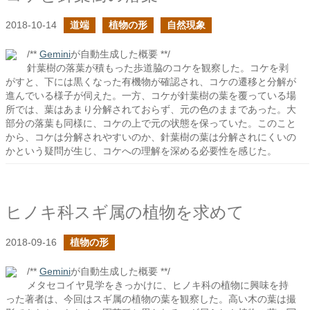
2018-10-14
道端
植物の形
自然現象
/**
Gemini
が自動生成した概要 **/
針葉樹の落葉が積もった歩道脇のコケを観察した。コケを剥
がすと、下には黒くなった有機物が確認され、コケの遷移と分解が
進んでいる様子が伺えた。一方、コケが針葉樹の葉を覆っている場
所では、葉はあまり分解されておらず、元の色のままであった。大
部分の落葉も同様に、コケの上で元の状態を保っていた。このこと
から、コケは分解されやすいのか、針葉樹の葉は分解されにくいの
かという疑問が生じ、コケへの理解を深める必要性を感じた。
ヒノキ科スギ属の植物を求めて
2018-09-16
植物の形
/**
Gemini
が自動生成した概要 **/
メタセコイヤ見学をきっかけに、ヒノキ科の植物に興味を持
った著者は、今回はスギ属の植物の葉を観察した。高い木の葉は撮