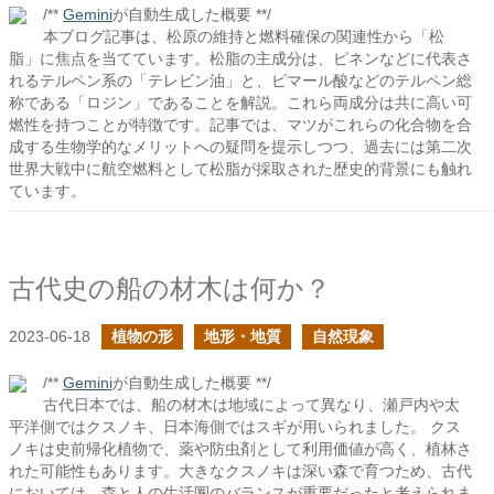
/**
Gemini
が自動生成した概要 **/
本ブログ記事は、松原の維持と燃料確保の関連性から「松
脂」に焦点を当てています。松脂の主成分は、ピネンなどに代表さ
れるテルペン系の「テレビン油」と、ピマール酸などのテルペン総
称である「ロジン」であることを解説。これら両成分は共に高い可
燃性を持つことが特徴です。記事では、マツがこれらの化合物を合
成する生物学的なメリットへの疑問を提示しつつ、過去には第二次
世界大戦中に航空燃料として松脂が採取された歴史的背景にも触れ
ています。
古代史の船の材木は何か？
2023-06-18
植物の形
地形・地質
自然現象
/**
Gemini
が自動生成した概要 **/
古代日本では、船の材木は地域によって異なり、瀬戸内や太
平洋側ではクスノキ、日本海側ではスギが用いられました。 クス
ノキは史前帰化植物で、薬や防虫剤として利用価値が高く、植林さ
れた可能性もあります。大きなクスノキは深い森で育つため、古代
においては、森と人の生活圏のバランスが重要だったと考えられま