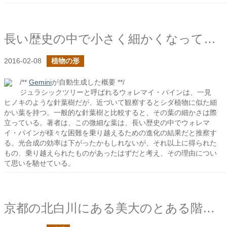
長い歴史の中で小さく細かくなっていった
2016-02-08
植物の形
/**
Gemini
が自動生成した概要 **/
ジュラシックツリーと呼ばれるウォレマイ・パインは、一見
ヒノキのような針葉樹だが、近づいて観察するとシダ植物に似た細
かい葉を持つ。一般的な針葉樹と比較すると、その葉の細かさは際
立っている。著者は、この微細な葉は、長い歴史の中でウォレマ
イ・パインが様々な困難を乗り越えるための進化の結果だと推察す
る。光合成の効率は下がったかもしれないが、それ以上に得られた
もの、乗り越えられたものがあったはずだと考え、その理由につい
て思いを馳せている。
京都の北白川にある美大のとある階段で