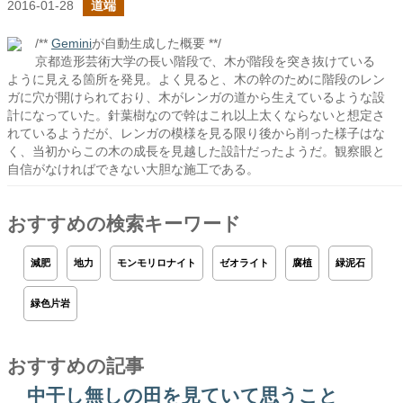
2016-01-28
道端
/**
Gemini
が自動生成した概要 **/
京都造形芸術大学の長い階段で、木が階段を突き抜けている
ように見える箇所を発見。よく見ると、木の幹のために階段のレン
ガに穴が開けられており、木がレンガの道から生えているような設
計になっていた。針葉樹なので幹はこれ以上太くならないと想定さ
れているようだが、レンガの模様を見る限り後から削った様子はな
く、当初からこの木の成長を見越した設計だったようだ。観察眼と
自信がなければできない大胆な施工である。
おすすめの検索キーワード
減肥
地力
モンモリロナイト
ゼオライト
腐植
緑泥石
緑色片岩
おすすめの記事
中干し無しの田を見ていて思うこと