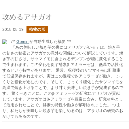
攻めるアサガオ
2018-08-19
植物の形
/**
Gemini
が自動生成した概要 **/
「あの美味しい焼き芋の裏にはアサガオがいる」は、焼き芋
の甘さの秘密とアサガオの意外な関係について解説しています。焼
き芋の甘さは、サツマイモに含まれるデンプンが糖に変化すること
で生まれます。この変化を促す酵素β-アミラーゼは、低温で活性化
するという特性があります。 通常、収穫後のサツマイモは貯蔵庫
で低温保存されますが、実はこの過程でβ-アミラーゼが働き、じっ
くりと糖化が進むのです。そして、じっくり糖化したサツマイモを
高温で焼き上げることで、より甘く美味しい焼き芋が完成するので
す。 驚くべきことに、このβ-アミラーゼの研究にアサガオが貢献
しています。アサガオはβ-アミラーゼを豊富に含み、研究材料とし
て活用されたことで、酵素の特性や働きが解明されました。 つま
り、私たちが美味しい焼き芋を楽しめるのは、アサガオの研究のお
かげでもあるのです。