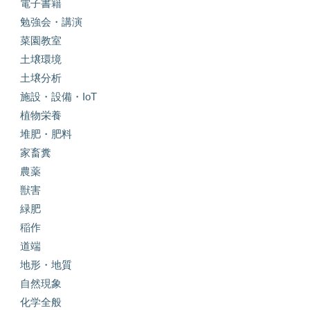
電子書籍
勉強会・講演
菜園教室
土壌環境
土壌分析
施設・設備・IoT
植物栄養
堆肥・肥料
家畜糞
農薬
獣害
緑肥
稲作
道端
地形・地質
自然現象
化学全般