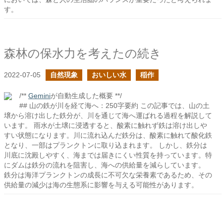
す。
森林の保水力を考えたの続き
2022-07-05
自然現象
おいしい水
稲作
/**
Gemini
が自動生成した概要 **/
## 山の鉄が川を経て海へ：250字要約 この記事では、山の土
壌から溶け出した鉄分が、川を通じて海へ運ばれる過程を解説して
います。 雨水が土壌に浸透すると、酸素に触れず鉄は溶け出しや
すい状態になります。川に流れ込んだ鉄分は、酸素に触れて酸化鉄
となり、一部はプランクトンに取り込まれます。 しかし、鉄分は
川底に沈殿しやすく、海までは届きにくい性質を持っています。特
にダムは鉄分の流れを阻害し、海への供給量を減らしています。
鉄分は海洋プランクトンの成長に不可欠な栄養素であるため、その
供給量の減少は海の生態系に影響を与える可能性があります。