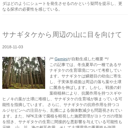
ダはどのようにシュートを発生させるのかという疑問を提示し、更
なる探求の必要性を感じている。
サナギタケから周辺の山に目を向けて
2018-11-03
/**
Gemini
が自動生成した概要 **/
この記事では、冬虫夏草の一種であるサ
ナギタケの生育環境について考察してい
ます。サナギタケは鱗翅目の幼虫に寄生
し、子実体形成後は周辺の落ち葉や土壌
に菌糸を伸ばします。しかし、戦後の針
葉樹植林により、抗菌作用を持つスギや
ヒノキの葉が土壌に堆積し、サナギタケの生育域が狭まっている可
能性を指摘しています。 さらに、サナギタケの抗癌作用を持つコ
ルジセピンへの注目から、乱獲による個体数減少も問題視されてい
ます。また、NPK主体で腐植を軽視した施肥管理がヨトウガの増加
を招き、サナギタケの生育に間接的な悪影響を与えている可能性も
示唆。 山、川、海の相互作用、そして土壌環境の重要性を強調