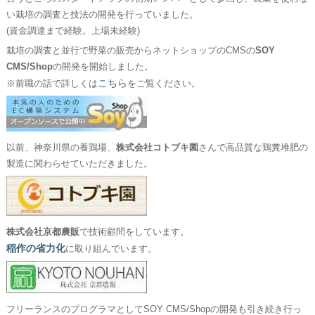
い栽培の調査と技法の開発を行っていました。
(資金調達まで経験。上場未経験)
栽培の調査と並行で野菜の販売からネットショップのCMSの
SOY
CMS/Shop
の開発を開始しました。
こちら
※前職の話で詳しくは
をご覧ください。
以前、神奈川県の養鶏場、
株式会社コトブキ園
さんで高品質な鶏糞堆肥の
製造に関わらせていただきました。
株式会社京都農販
で技術顧問をしています。
稲作の省力化
に取り組んでいます。
フリーランスのプログラマとしてSOY CMS/Shopの開発も引き続き行っ