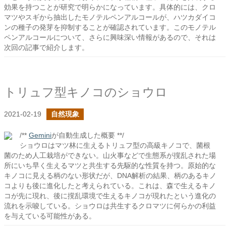
効果を持つことが研究で明らかになっています。具体的には、クロ
マツやスギから抽出したモノテルペンアルコールが、ハツカダイコ
ンの種子の発芽を抑制することが確認されています。このモノテル
ペンアルコールについて、さらに興味深い情報があるので、それは
次回の記事で紹介します。
トリュフ型キノコのショウロ
2021-02-19
自然現象
/**
Gemini
が自動生成した概要 **/
ショウロはマツ林に生えるトリュフ型の高級キノコで、菌根
菌のため人工栽培ができない。山火事などで生態系が撹乱された場
所にいち早く生えるマツと共生する先駆的な性質を持つ。原始的な
キノコに見える柄のない形状だが、DNA解析の結果、柄のあるキノ
コよりも後に進化したと考えられている。これは、森で生えるキノ
コが先に現れ、後に撹乱環境で生えるキノコが現れたという進化の
流れを示唆している。ショウロは共生するクロマツに何らかの利益
を与えている可能性がある。