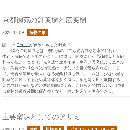
京都御苑の針葉樹と広葉樹
2020-12-09
植物の形
/**
Gemini
が自動生成した概要 **/
陰樹の耐陰性とは、弱い光の下でも光合成を効率的に行い、
生存・成長できる能力のこと。陰樹は、陽樹に比べ光補償点と光飽
和点が低い。つまり、光合成でエネルギー生産と呼吸によるエネル
ギー消費が釣り合う光補償点は、少ない光量で達成される。そし
て、光合成速度が最大になる光飽和点も低い。これは、少ない光を
効率的に吸収するため葉緑体を多く持つ、葉を薄く広く展開する、
葉の寿命が長いなどの適応戦略による。これらの特性により、陰樹
は森林の遷移後期に優占種となり、暗い林床でも生存できる。
主要蜜源としてのアザミ
2020-05-02
道端
植物の形
ビタミン・ミネラル・味