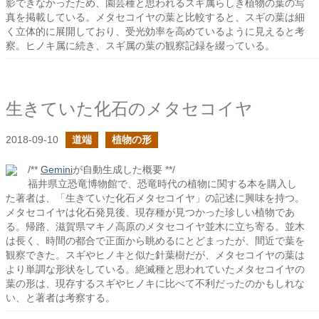
影できなかったため、園芸種と思われるスギ属らしき植物の葉の写
真を掲載している。メタセコイヤの葉と比較すると、スギの葉は細
く立体的に展開しており、受光効率を高めているように見えると考
察。ヒノキ属に続き、スギ属の葉の観察記録を綴っている。
生きていた化石のメタセコイヤ
2018-09-10
道端
植物の形
/**
Gemini
が自動生成した概要 **/
福井県立恐竜博物館で、恐竜時代の植物に関する本を購入し
た著者は、「生きていた化石メタセコイヤ」の記述に興味を持つ。
メタセコイヤは化石発見後、現存種が見つかった珍しい植物であ
る。帰路、滋賀県マキノ高原のメタセコイヤ並木に立ち寄る。並木
は長く、時間の都合で正面から眺めるにとどまったが、間近で葉を
観察できた。スギやヒノキと似た針葉樹だが、メタセコイヤの葉は
より単調な形状をしている。絶滅種と思われていたメタセコイヤの
葉の形は、現存するスギやヒノキに比べて不利だったのかもしれな
い、と著者は考察する。