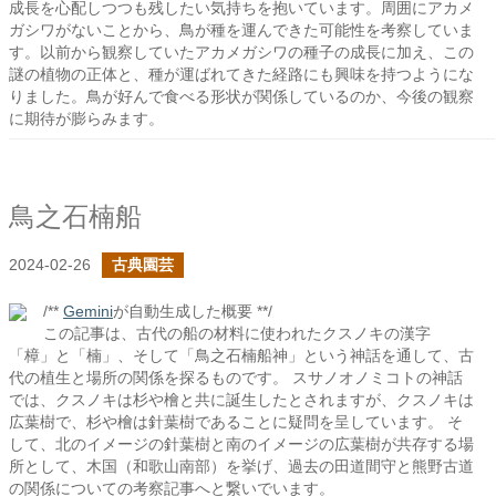
成長を心配しつつも残したい気持ちを抱いています。周囲にアカメ
ガシワがないことから、鳥が種を運んできた可能性を考察していま
す。以前から観察していたアカメガシワの種子の成長に加え、この
謎の植物の正体と、種が運ばれてきた経路にも興味を持つようにな
りました。鳥が好んで食べる形状が関係しているのか、今後の観察
に期待が膨らみます。
鳥之石楠船
2024-02-26
古典園芸
/**
Gemini
が自動生成した概要 **/
この記事は、古代の船の材料に使われたクスノキの漢字
「樟」と「楠」、そして「鳥之石楠船神」という神話を通して、古
代の植生と場所の関係を探るものです。 スサノオノミコトの神話
では、クスノキは杉や檜と共に誕生したとされますが、クスノキは
広葉樹で、杉や檜は針葉樹であることに疑問を呈しています。 そ
して、北のイメージの針葉樹と南のイメージの広葉樹が共存する場
所として、木国（和歌山南部）を挙げ、過去の田道間守と熊野古道
の関係についての考察記事へと繋いでいます。