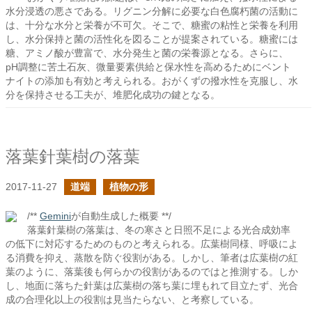
水分浸透の悪さである。リグニン分解に必要な白色腐朽菌の活動に
は、十分な水分と栄養が不可欠。そこで、糖蜜の粘性と栄養を利用
し、水分保持と菌の活性化を図ることが提案されている。糖蜜には
糖、アミノ酸が豊富で、水分発生と菌の栄養源となる。さらに、
pH調整に苦土石灰、微量要素供給と保水性を高めるためにベント
ナイトの添加も有効と考えられる。おがくずの撥水性を克服し、水
分を保持させる工夫が、堆肥化成功の鍵となる。
落葉針葉樹の落葉
2017-11-27
道端
植物の形
/**
Gemini
が自動生成した概要 **/
落葉針葉樹の落葉は、冬の寒さと日照不足による光合成効率
の低下に対応するためのものと考えられる。広葉樹同様、呼吸によ
る消費を抑え、蒸散を防ぐ役割がある。しかし、筆者は広葉樹の紅
葉のように、落葉後も何らかの役割があるのではと推測する。しか
し、地面に落ちた針葉は広葉樹の落ち葉に埋もれて目立たず、光合
成の合理化以上の役割は見当たらない、と考察している。