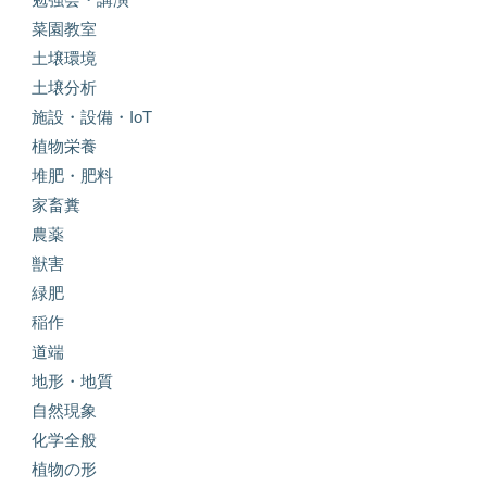
菜園教室
土壌環境
土壌分析
施設・設備・IoT
植物栄養
堆肥・肥料
家畜糞
農薬
獣害
緑肥
稲作
道端
地形・地質
自然現象
化学全般
植物の形