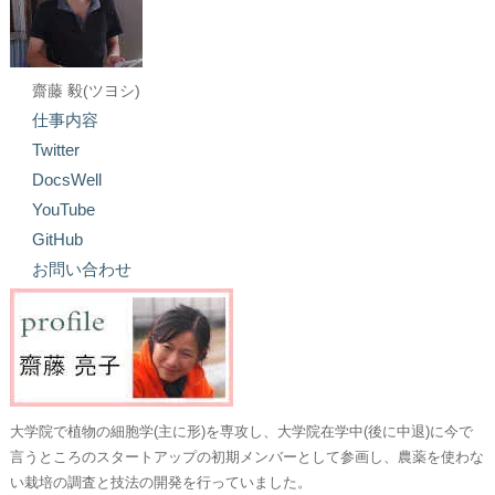
齋藤 毅(ツヨシ)
仕事内容
Twitter
DocsWell
YouTube
GitHub
お問い合わせ
大学院で植物の細胞学(主に形)を専攻し、大学院在学中(後に中退)に今で
言うところのスタートアップの初期メンバーとして参画し、農薬を使わな
い栽培の調査と技法の開発を行っていました。