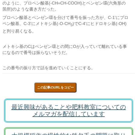
のように、プロペン酸基(-CH=CH-COOH)とベンゼン環(六角形の
箇所)のような書き方だった。
プロペン酸基とベンゼン環を分けて番号を振った方が、C-1'にプロ
ペン酸基、C-3'にメトキシ基(-O-CH
)でC-4'にヒドロキシ基(-OH)
3
と判り易くなる。
メトキシ基のCはベンゼン環との間にOが入っていて離れている事
になるので番号は振らないそうだ。
この番号の振り方で話を進めていくことにする。
この記事のURLをコピー
最近興味があることや肥料教室についての
メルマガを配信しています