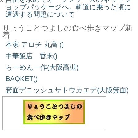
ョップパッケージへ。軌道に乗った頃に
遭遇する問題について
りょうことつよしの食べ歩きマップ新
着
本家 アロチ 丸高 ()
中華飯店 香来()
らーめん一作(大阪高槻)
BAQKET()
箕面デニッシュサトウカエデ(大阪箕面)