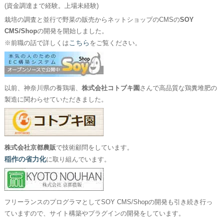
(資金調達まで経験。上場未経験)
栽培の調査と並行で野菜の販売からネットショップのCMSの
SOY
CMS/Shop
の開発を開始しました。
こちら
※前職の話で詳しくは
をご覧ください。
以前、神奈川県の養鶏場、
株式会社コトブキ園
さんで高品質な鶏糞堆肥の
製造に関わらせていただきました。
株式会社京都農販
で技術顧問をしています。
稲作の省力化
に取り組んでいます。
フリーランスのプログラマとしてSOY CMS/Shopの開発も引き続き行っ
ていますので、サイト構築やプラグインの開発をしています。