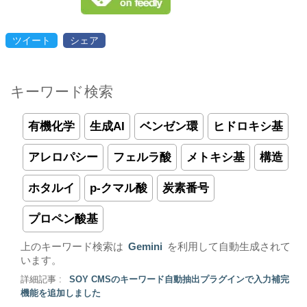
ツイート
シェア
キーワード検索
有機化学
生成AI
ベンゼン環
ヒドロキシ基
アレロパシー
フェルラ酸
メトキシ基
構造
ホタルイ
p-クマル酸
炭素番号
プロペン酸基
上のキーワード検索は
Gemini
を利用して自動生成されて
います。
詳細記事 :
SOY CMSのキーワード自動抽出プラグインで入力補完
機能を追加しました