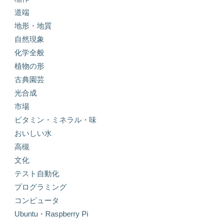
道端
地形・地質
自然現象
化学全般
植物の形
古典園芸
光合成
市場
ビタミン・ミネラル・味
おいしい水
高槻
文化
テスト自動化
プログラミング
コンピュータ
Ubuntu・Raspberry Pi