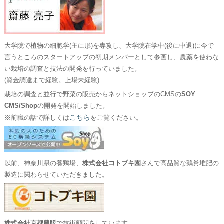
大学院で植物の細胞学(主に形)を専攻し、大学院在学中(後に中退)に今で
言うところのスタートアップの初期メンバーとして参画し、農薬を使わな
い栽培の調査と技法の開発を行っていました。
(資金調達まで経験。上場未経験)
栽培の調査と並行で野菜の販売からネットショップのCMSの
SOY
CMS/Shop
の開発を開始しました。
こちら
※前職の話で詳しくは
をご覧ください。
以前、神奈川県の養鶏場、
株式会社コトブキ園
さんで高品質な鶏糞堆肥の
製造に関わらせていただきました。
株式会社京都農販
で技術顧問をしています。