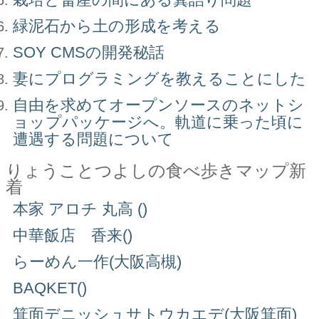
緑泥石から土の形成を考える
SOY CMSの開発秘話
妻にプログラミングを教えることにした
自由を求めてオープンソースのネットシ
ョップパッケージへ。軌道に乗った頃に
遭遇する問題について
りょうことつよしの食べ歩きマップ新
着
本家 アロチ 丸高 ()
中華飯店 香来()
らーめん一作(大阪高槻)
BAQKET()
箕面デニッシュサトウカエデ(大阪箕面)