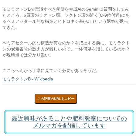
モミラクトンBで意識すべき箇所を生成AIのGeminiに質問をしてみ
たところ、5員環のラクトン環、ラクトン環の近く(C-9位付近)にあ
るヘミアセタール的な構造とヒドロキシ基(-OH)という返答が返っ
てきた。
ヘミアセタール的な構造が何なのか？を把握する前に、モミラクト
ンの炭素番号の数え方が難しいので、一体何処を指しているのか？
が現時点では分かり難い。
ここらへんから丁寧に見ていく必要がありそうだ。
モミラクトンB - Wikipedia
この記事のURLをコピー
最近興味があることや肥料教室についての
メルマガを配信しています