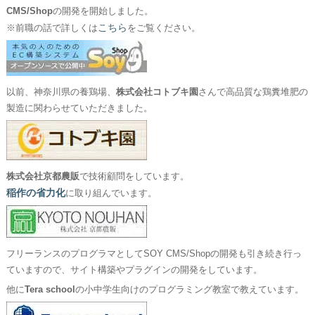
CMS/Shop
の開発を開始しました。
こちら
※前職の話で詳しくは
をご覧ください。
以前、神奈川県の養鶏場、
株式会社コトブキ園
さんで高品質な鶏糞堆肥の
製造に関わらせていただきました。
株式会社京都農販
で技術顧問をしています。
稲作の省力化
に取り組んでいます。
フリーランスのプログラマとしてSOY CMS/Shopの開発も引き続き行っ
ていますので、サイト構築やプラグインの開発をしています。
他に
Tera school
の小中学生向けのプログラミング教室で教えています。