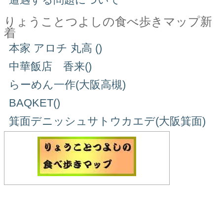
りょうことつよしの食べ歩きマップ新
着
本家 アロチ 丸高 ()
中華飯店 香来()
らーめん一作(大阪高槻)
BAQKET()
箕面デニッシュサトウカエデ(大阪箕面)