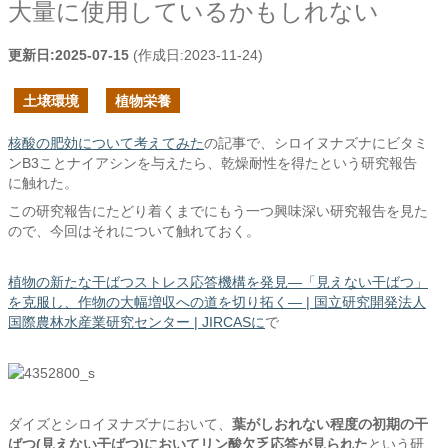
大量に使用しているかもしれない
更新日:
2025-07-15
(作成日:
2023-11-24
)
土壌環境
植物栄養
核酸の肥効について考えてみた
の記事で、シロイヌナズナにビタミ
ンB3ことナイアシンを与えたら、乾燥耐性を得たという研究報告
に触れた。
この研究報告にたどり着くまでにもう一つ興味深い研究報告を見た
ので、今回はそれについて触れておく。
植物の新たな干ばつストレス応答機構を発見―「見えない干ばつ」
を克服し、作物の大幅増収への道を切り拓く― | 国立研究開発法人
国際農林水産業研究センター | JIRCASに
で
ダイズとシロイヌナズナにおいて、
葉がしおれない程度の初期の干
ばつ(見えない干ばつ)においてリン酸欠乏応答が見られた
という研