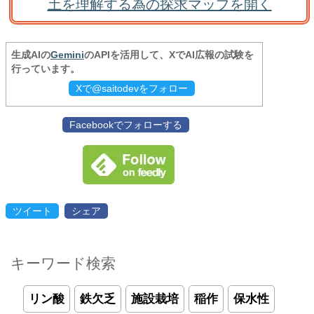
土を理解する為の探求マップを開く
生成AIの
Gemini
のAPIを活用して、XでAI広報の試験を
行っています。
Xで@saitodevをフォロー
Facebookでフォローする
ツイート
シェア
キーワード検索
リン酸
鉄欠乏
施設栽培
稲作
保水性