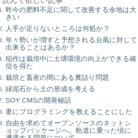
読んで欲しい記事
昨今の肥料不足に関して改善する余地は大
きい
人手が足りないところは何処か？
年々勢いが増すと予想される台風に対して
出来ることはあるか？
稲作は栽培中に土壌環境の向上ができる確
信を得た
栽培と畜産の間にある糞詰り問題
緑泥石から土の形成を考える
SOY CMSの開発秘話
妻にプログラミングを教えることにした
自由を求めてオープンソースのネットシ
ョップパッケージへ。軌道に乗った頃に
遭遇する問題について