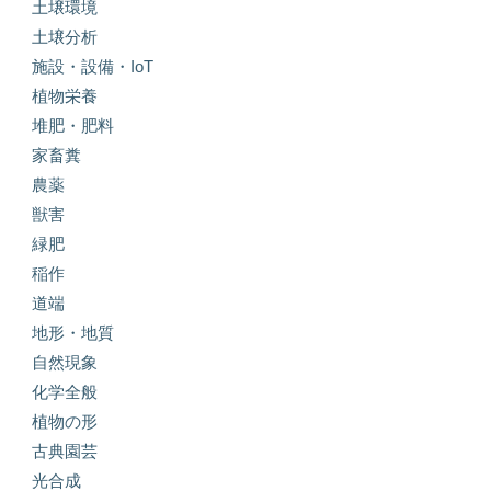
土壌環境
土壌分析
施設・設備・IoT
植物栄養
堆肥・肥料
家畜糞
農薬
獣害
緑肥
稲作
道端
地形・地質
自然現象
化学全般
植物の形
古典園芸
光合成