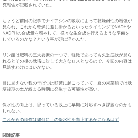
究報告が記載されていた。
ちょうど前回の記事でナイアシンの吸収によって乾燥耐性の増強が
見られ、これから乾燥に差し掛かるといったタイミングでNADHや
NADPHの合成量を増やして、様々な生合成を行えるような準備を
しているのかな？という事が頭に浮かんだ。
リン酸は肥料の三大要素の一つで、軽微であっても欠乏症状が見ら
れるとその後の栽培に対して大きなロスとなるので、今回の内容は
見逃すわけにはいかない。
目に見えない程の干ばつは頻繁に起こっていて、夏の果菜類では栽
培後期の土が絞まる時期に発生する可能性が高い。
保水性の向上は、思っている以上に早期に対応すべき課題なのかも
しれない。
これからの稲作は如何に土の保水性を向上するかになるはず
関連記事