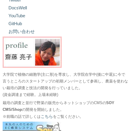
DocsWell
YouTube
GitHub
お問い合わせ
大学院で植物の細胞学(主に形)を専攻し、大学院在学中(後に中退)に今で
言うところのスタートアップの初期メンバーとして参画し、農薬を使わな
い栽培の調査と技法の開発を行っていました。
(資金調達まで経験。上場未経験)
栽培の調査と並行で野菜の販売からネットショップのCMSの
SOY
CMS/Shop
の開発を開始しました。
こちら
※前職の話で詳しくは
をご覧ください。