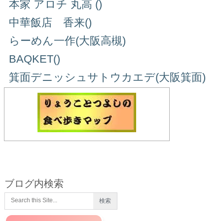
本家 アロチ 丸高 ()
中華飯店 香来()
らーめん一作(大阪高槻)
BAQKET()
箕面デニッシュサトウカエデ(大阪箕面)
ブログ内検索