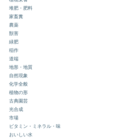
堆肥・肥料
家畜糞
農薬
獣害
緑肥
稲作
道端
地形・地質
自然現象
化学全般
植物の形
古典園芸
光合成
市場
ビタミン・ミネラル・味
おいしい水