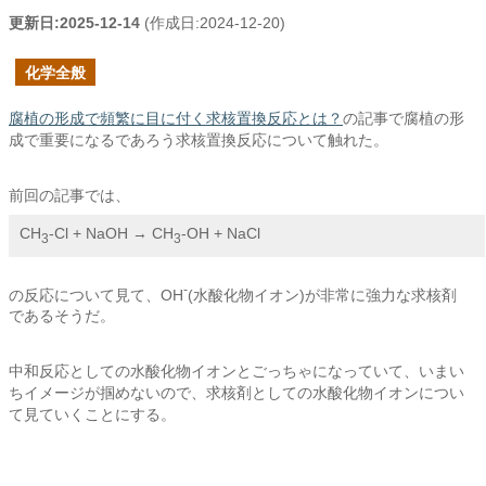
更新日:
2025-12-14
(作成日:
2024-12-20
)
化学全般
腐植の形成で頻繁に目に付く求核置換反応とは？
の記事で腐植の形
成で重要になるであろう求核置換反応について触れた。
前回の記事では、
CH
-Cl + NaOH → CH
-OH + NaCl
3
3
-
の反応について見て、OH
(水酸化物イオン)が非常に強力な求核剤
であるそうだ。
中和反応としての水酸化物イオンとごっちゃになっていて、いまい
ちイメージが掴めないので、求核剤としての水酸化物イオンについ
て見ていくことにする。