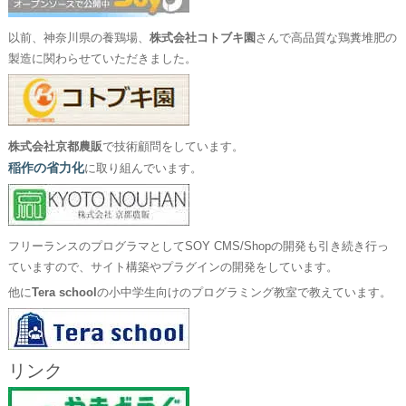
以前、神奈川県の養鶏場、
株式会社コトブキ園
さんで高品質な鶏糞堆肥の
製造に関わらせていただきました。
株式会社京都農販
で技術顧問をしています。
稲作の省力化
に取り組んでいます。
フリーランスのプログラマとしてSOY CMS/Shopの開発も引き続き行っ
ていますので、サイト構築やプラグインの開発をしています。
他に
Tera school
の小中学生向けのプログラミング教室で教えています。
リンク