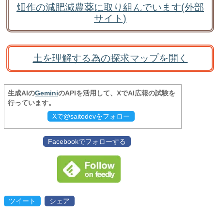
畑作の減肥減農薬に取り組んでいます(外部
サイト)
土を理解する為の探求マップを開く
生成AIの
Gemini
のAPIを活用して、XでAI広報の試験を
行っています。
Xで@saitodevをフォロー
Facebookでフォローする
ツイート
シェア