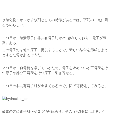
水酸化物イオンが求核剤としての特徴があるのは、下記の二点に因
るものらしい。
１つ目が、酸素原子に非共有電子対が2つ存在しており、電子が豊
富にある。
この電子対を他の原子に提供することで、新しい結合を形成しよう
とする性質があるそうだ。
２つ目が、負電荷を帯びているため、電子を求めている正電荷を持
つ原子や部分正電荷を持つ原子に引き寄せる。
１つ目の非共有電子対が重要であるので、図で可視化してみると、
酸素の方に電子対(●が２つ)が4個あり、そのうち3個には水素が付