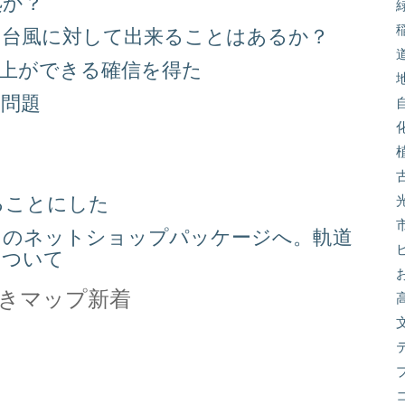
処か？
る台風に対して出来ることはあるか？
向上ができる確信を得た
り問題
る
ることにした
スのネットショップパッケージへ。軌道
について
きマップ新着