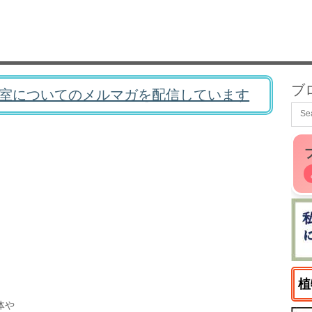
ブ
室についてのメルマガを配信しています
植
体や