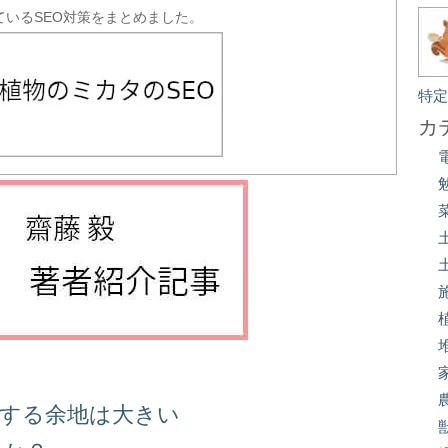
ているSEO対策をまとめました。
特
カ
善する余地は大きい