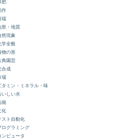
緑肥
稲作
道端
地形・地質
自然現象
化学全般
植物の形
古典園芸
光合成
市場
ビタミン・ミネラル・味
おいしい水
高槻
文化
テスト自動化
プログラミング
コンピュータ