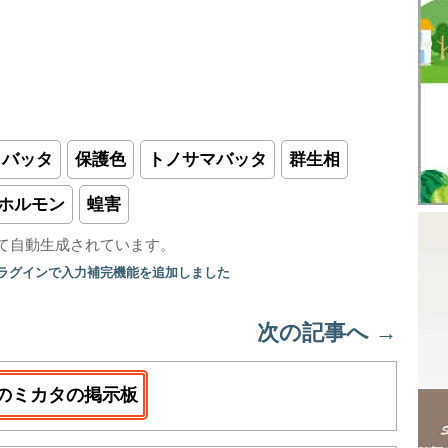
バッタ
保護色
トノサマバッタ
群生相
ホルモン
蝗害
て自動生成されています。
プラグインで入力補完機能を追加しました
次の記事へ
→
のミカタの掲示板