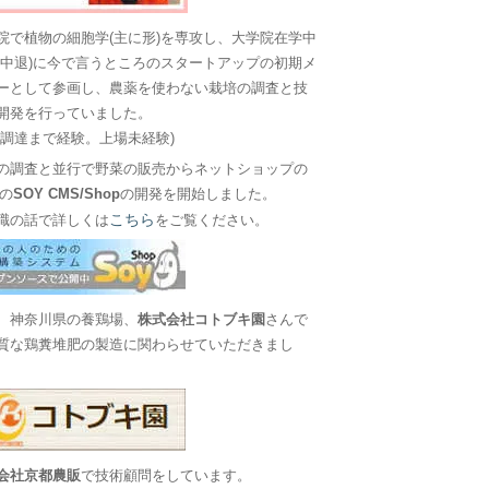
院で植物の細胞学(主に形)を専攻し、大学院在学中
に中退)に今で言うところのスタートアップの初期メ
ーとして参画し、農薬を使わない栽培の調査と技
開発を行っていました。
金調達まで経験。上場未経験)
の調査と並行で野菜の販売からネットショップの
Sの
SOY CMS/Shop
の開発を開始しました。
こちら
職の話で詳しくは
をご覧ください。
、神奈川県の養鶏場、
株式会社コトブキ園
さんで
質な鶏糞堆肥の製造に関わらせていただきまし
会社京都農販
で技術顧問をしています。