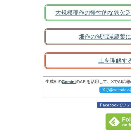
大規模稲作の慢性的な鉄欠乏
畑作の減肥減農薬に
土を理解す
生成AIの
Gemini
のAPIを活用して、XでAI広
Xで@saitod
Facebookで