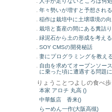
人手が足りないところは何
年々勢いが増すと予想され
稲作は栽培中に土壌環境の
栽培と畜産の間にある糞詰
緑泥石から土の形成を考え
SOY CMSの開発秘話
妻にプログラミングを教え
自由を求めてオープンソー
に乗った頃に遭遇する問題
りょうことつよしの食べ歩
本家 アロチ 丸高 ()
中華飯店 香来()
らーめん一作(大阪高槻)