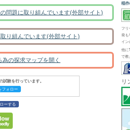
稲作
の問題に取り組んでいます(外部サイト)
フリ
取り組んでいます(外部サイト)
発も
イン
他に
で教
る為の探求マップを開く
リ
報の試験を行っています。
evをフォロー
フォローする