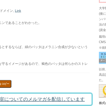
大学
・ドメイン,
Link
(後
ンバ
ニンであることがわかった。
法の
(資
栽培
CM
るとするならば、緑のバッタはメラニン合成が少ないという
※前
を守るイメージがあるので、褐色のバッタは何らかのストレ
以前
高品
た。
をコピー
室についてのメルマガを配信しています
株式