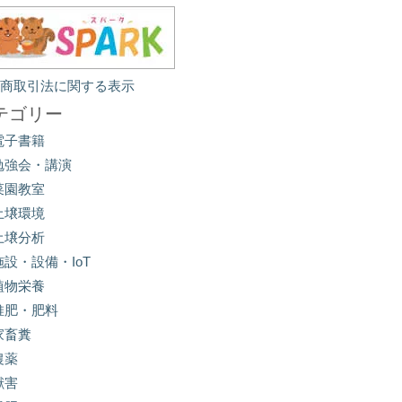
定商取引法に関する表示
テゴリー
電子書籍
勉強会・講演
菜園教室
土壌環境
土壌分析
施設・設備・IoT
植物栄養
堆肥・肥料
家畜糞
農薬
獣害