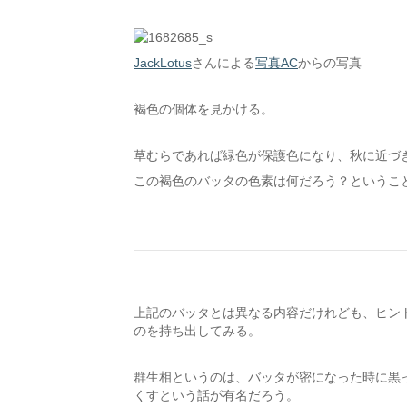
JackLotus
さんによる
写真AC
からの写真
褐色の個体を見かける。
草むらであれば緑色が保護色になり、秋に近づ
この褐色のバッタの色素は何だろう？というこ
上記のバッタとは異なる内容だけれども、ヒン
のを持ち出してみる。
群生相というのは、バッタが密になった時に黒
くすという話が有名だろう。