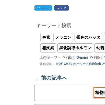
ツイート
シェア
キーワード検索
色素
メラニン
褐色のバッタ
相変異
黒化誘導ホルモン
幼若
上のキーワード検索は
Gemini
を利用し
詳細記事 :
SOY CMSのキーワード自動抽出
←
前の記事へ
植物