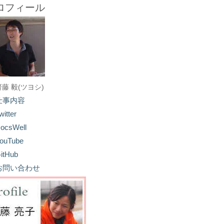
ロフィール
齋藤 毅(ツヨシ)
仕事内容
witter
ocsWell
ouTube
itHub
お問い合わせ