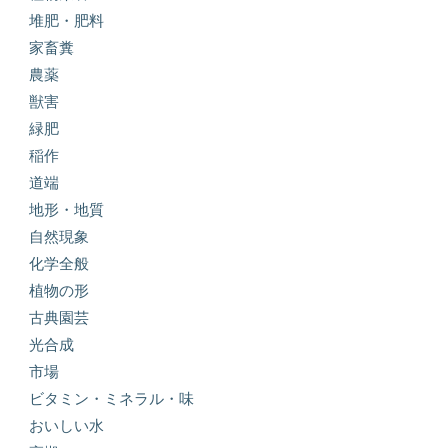
堆肥・肥料
家畜糞
農薬
獣害
緑肥
稲作
道端
地形・地質
自然現象
化学全般
植物の形
古典園芸
光合成
市場
ビタミン・ミネラル・味
おいしい水