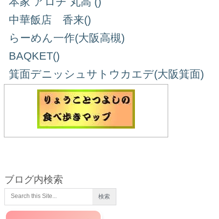
本家 アロチ 丸高 ()
中華飯店 香来()
らーめん一作(大阪高槻)
BAQKET()
箕面デニッシュサトウカエデ(大阪箕面)
ブログ内検索