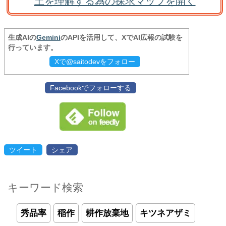
土を理解する為の探求マップを開く
生成AIの
Gemini
のAPIを活用して、XでAI広報の試験を
行っています。
Xで@saitodevをフォロー
Facebookでフォローする
ツイート
シェア
キーワード検索
秀品率
稲作
耕作放棄地
キツネアザミ