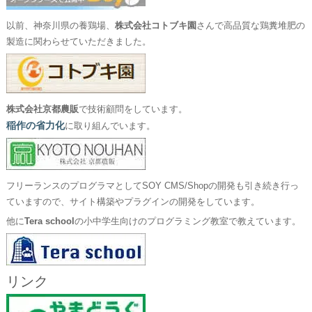
以前、神奈川県の養鶏場、
株式会社コトブキ園
さんで高品質な鶏糞堆肥の
製造に関わらせていただきました。
株式会社京都農販
で技術顧問をしています。
稲作の省力化
に取り組んでいます。
フリーランスのプログラマとしてSOY CMS/Shopの開発も引き続き行っ
ていますので、サイト構築やプラグインの開発をしています。
他に
Tera school
の小中学生向けのプログラミング教室で教えています。
リンク