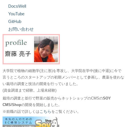
DocsWell
YouTube
GitHub
お問い合わせ
大学院で植物の細胞学(主に形)を専攻し、大学院在学中(後に中退)に今で
言うところのスタートアップの初期メンバーとして参画し、農薬を使わな
い栽培の調査と技法の開発を行っていました。
(資金調達まで経験。上場未経験)
栽培の調査と並行で野菜の販売からネットショップのCMSの
SOY
CMS/Shop
の開発を開始しました。
こちら
※前職の話で詳しくは
をご覧ください。