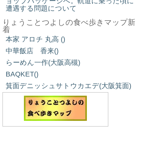
ョップパッケージへ。軌道に乗った頃に
遭遇する問題について
りょうことつよしの食べ歩きマップ新
着
本家 アロチ 丸高 ()
中華飯店 香来()
らーめん一作(大阪高槻)
BAQKET()
箕面デニッシュサトウカエデ(大阪箕面)