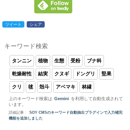
ツイート
シェア
キーワード検索
タンニン
植物
生態
受粉
ブナ科
乾燥耐性
結実
クヌギ
ドングリ
堅果
クリ
毬
殻斗
アベマキ
林縁
上のキーワード検索は
Gemini
を利用して自動生成されて
います。
詳細記事 :
SOY CMSのキーワード自動抽出プラグインで入力補完
機能を追加しました