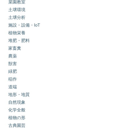
菜園教室
土壌環境
土壌分析
施設・設備・IoT
植物栄養
堆肥・肥料
家畜糞
農薬
獣害
緑肥
稲作
道端
地形・地質
自然現象
化学全般
植物の形
古典園芸