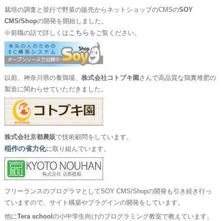
栽培の調査と並行で野菜の販売からネットショップのCMSの
SOY
CMS/Shop
の開発を開始しました。
こちら
※前職の話で詳しくは
をご覧ください。
以前、神奈川県の養鶏場、
株式会社コトブキ園
さんで高品質な鶏糞堆肥の
製造に関わらせていただきました。
株式会社京都農販
で技術顧問をしています。
稲作の省力化
に取り組んでいます。
フリーランスのプログラマとしてSOY CMS/Shopの開発も引き続き行っ
ていますので、サイト構築やプラグインの開発をしています。
他に
Tera school
の小中学生向けのプログラミング教室で教えています。