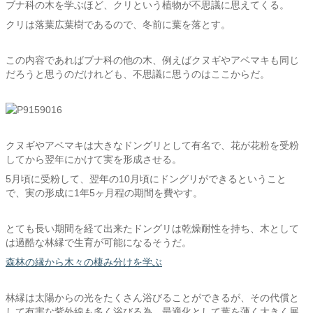
ブナ科の木を学ぶほど、クリという植物が不思議に思えてくる。
クリは落葉広葉樹であるので、冬前に葉を落とす。
この内容であればブナ科の他の木、例えばクヌギやアベマキも同じ
だろうと思うのだけれども、不思議に思うのはここからだ。
クヌギやアベマキは大きなドングリとして有名で、花が花粉を受粉
してから翌年にかけて実を形成させる。
5月頃に受粉して、翌年の10月頃にドングリができるということ
で、実の形成に1年5ヶ月程の期間を費やす。
とても長い期間を経て出来たドングリは乾燥耐性を持ち、木として
は過酷な林縁で生育が可能になるそうだ。
森林の縁から木々の棲み分けを学ぶ
林縁は太陽からの光をたくさん浴びることができるが、その代償と
して有害な紫外線も多く浴びる為、最適化として葉を薄く大きく展