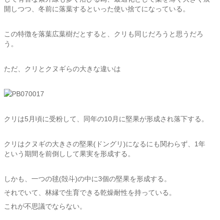
開しつつ、冬前に落葉するといった使い捨てになっている。
この特徴を落葉広葉樹だとすると、クリも同じだろうと思うだろ
う。
ただ、クリとクヌギらの大きな違いは
クリは5月頃に受粉して、同年の10月に堅果が形成され落下する。
クリはクヌギの大きさの堅果(ドングリ)になるにも関わらず、1年
という期間を前倒しして果実を形成する。
しかも、一つの毬(殻斗)の中に3個の堅果を形成する。
それでいて、林縁で生育できる乾燥耐性を持っている。
これが不思議でならない。