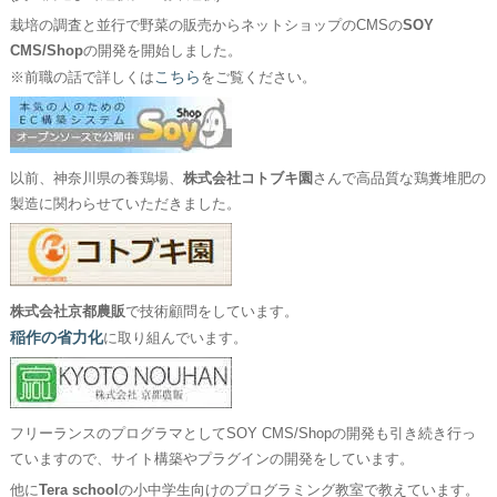
栽培の調査と並行で野菜の販売からネットショップのCMSの
SOY
CMS/Shop
の開発を開始しました。
こちら
※前職の話で詳しくは
をご覧ください。
以前、神奈川県の養鶏場、
株式会社コトブキ園
さんで高品質な鶏糞堆肥の
製造に関わらせていただきました。
株式会社京都農販
で技術顧問をしています。
稲作の省力化
に取り組んでいます。
フリーランスのプログラマとしてSOY CMS/Shopの開発も引き続き行っ
ていますので、サイト構築やプラグインの開発をしています。
他に
Tera school
の小中学生向けのプログラミング教室で教えています。