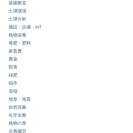
菜園教室
土壌環境
土壌分析
施設・設備・IoT
植物栄養
堆肥・肥料
家畜糞
農薬
獣害
緑肥
稲作
道端
地形・地質
自然現象
化学全般
植物の形
古典園芸