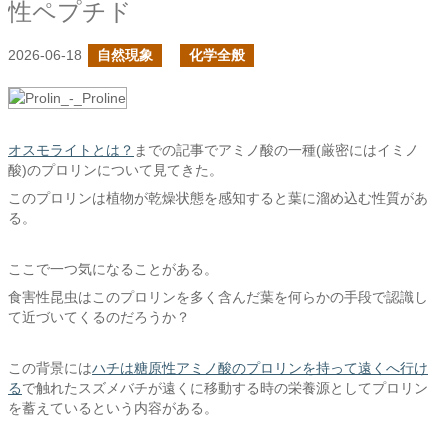
性ペプチド
2026-06-18
自然現象
化学全般
オスモライトとは？
までの記事でアミノ酸の一種(厳密にはイミノ
酸)のプロリンについて見てきた。
このプロリンは植物が乾燥状態を感知すると葉に溜め込む性質があ
る。
ここで一つ気になることがある。
食害性昆虫はこのプロリンを多く含んだ葉を何らかの手段で認識し
て近づいてくるのだろうか？
この背景には
ハチは糖原性アミノ酸のプロリンを持って遠くへ行け
る
で触れたスズメバチが遠くに移動する時の栄養源としてプロリン
を蓄えているという内容がある。