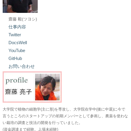
齋藤 毅(ツヨシ)
仕事内容
Twitter
DocsWell
YouTube
GitHub
お問い合わせ
大学院で植物の細胞学(主に形)を専攻し、大学院在学中(後に中退)に今で
言うところのスタートアップの初期メンバーとして参画し、農薬を使わな
い栽培の調査と技法の開発を行っていました。
(資金調達まで経験。上場未経験)