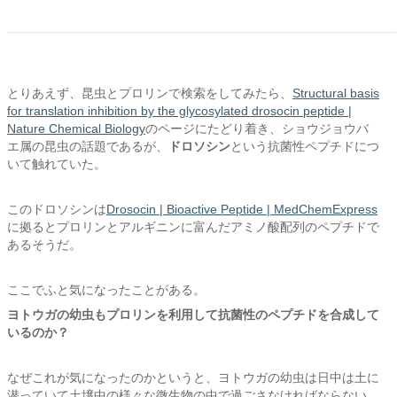
とりあえず、昆虫とプロリンで検索をしてみたら、
Structural basis
for translation inhibition by the glycosylated drosocin peptide |
Nature Chemical Biology
のページにたどり着き、ショウジョウバ
エ属の昆虫の話題であるが、
ドロソシン
という抗菌性ペプチドにつ
いて触れていた。
このドロソシンは
Drosocin | Bioactive Peptide | MedChemExpress
に拠るとプロリンとアルギニンに富んだアミノ酸配列のペプチドで
あるそうだ。
ここでふと気になったことがある。
ヨトウガの幼虫もプロリンを利用して抗菌性のペプチドを合成して
いるのか？
なぜこれが気になったのかというと、ヨトウガの幼虫は日中は土に
潜っていて土壌中の様々な微生物の中で過ごさなければならない。