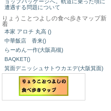
ョップパッケージへ。軌道に乗った頃に
遭遇する問題について
りょうことつよしの食べ歩きマップ新
着
本家 アロチ 丸高 ()
中華飯店 香来()
らーめん一作(大阪高槻)
BAQKET()
箕面デニッシュサトウカエデ(大阪箕面)