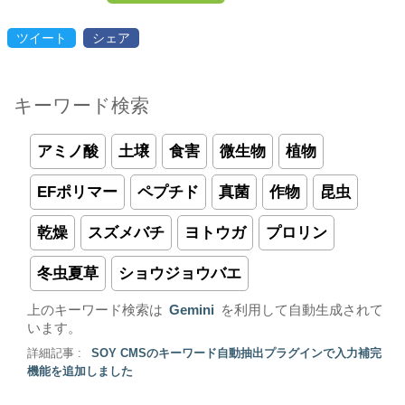
ツイート
シェア
キーワード検索
アミノ酸
土壌
食害
微生物
植物
EFポリマー
ペプチド
真菌
作物
昆虫
乾燥
スズメバチ
ヨトウガ
プロリン
冬虫夏草
ショウジョウバエ
上のキーワード検索は
Gemini
を利用して自動生成されて
います。
詳細記事 :
SOY CMSのキーワード自動抽出プラグインで入力補完
機能を追加しました