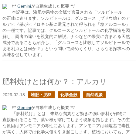
/**
Gemini
が自動生成した概要 **/
本記事は、液肥や果物の文脈で言及される「ソルビトール」
の正体に迫ります。ソルビトールは、グルコース（ブドウ糖）のア
ルデヒド基がヒドロキシ基に還元されて得られる「糖アルコール」
の一種です。記事では、グルコースとソルビトールの化学構造を図
解し、両者の違いを視覚的に解説。ナシなどの果実に含まれる天然
成分であることも紹介し、「グルコースと比較してソルビトールで
ある利点とは何か？」という問いで締めくくり、さらなる探求への
興味を促しています。
肥料焼けとは何か？：アルカリ
2026-02-18
堆肥・肥料
化学全般
自然現象
/**
Gemini
が自動生成した概要 **/
「肥料焼け」とは、未熟な鶏糞など効きの強い肥料が作物に
直接触れることで、葉や根が溶けてしまう現象を指します。その主
な原因はアンモニアの毒性にあります。アンモニアは弱塩基で毒性
が高く、人体では化学火傷を引き起こします。植物においても、ア