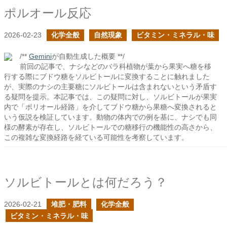
ポルオール反応
2026-02-23
化学全般
自然現象
ビタミン・ミネラル・味
/**
Gemini
が自動生成した概要 **/
前回の記事で、ナシなどのバラ科植物が葉から果実へ糖を移
行する際にブドウ糖をソルビトールに変換することに触れました
が、実際のナシの主要糖にソルビトールは含まれないという矛盾す
る疑問を提示。本記事では、この疑問に対し、ソルビトールが果実
内で「ポリオール経路」を介してブドウ糖から果糖へ変換されると
いう仮説を検証しています。動物の体内での例を基に、ナシでも同
様の酵素が存在し、ソルビトールでの糖移行の機能性の高さから、
この複雑な変換経路を経ている可能性を考察しています。
ソルビトールとは何だろう？
2026-02-21
堆肥・肥料
化学全般
ビタミン・ミネラル・味