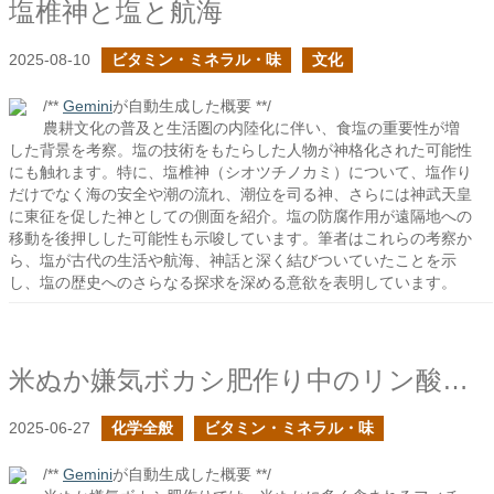
塩椎神と塩と航海
2025-08-10
ビタミン・ミネラル・味
文化
/**
Gemini
が自動生成した概要 **/
農耕文化の普及と生活圏の内陸化に伴い、食塩の重要性が増
した背景を考察。塩の技術をもたらした人物が神格化された可能性
にも触れます。特に、塩椎神（シオツチノカミ）について、塩作り
だけでなく海の安全や潮の流れ、潮位を司る神、さらには神武天皇
に東征を促した神としての側面を紹介。塩の防腐作用が遠隔地への
移動を後押しした可能性も示唆しています。筆者はこれらの考察か
ら、塩が古代の生活や航海、神話と深く結びついていたことを示
し、塩の歴史へのさらなる探求を深める意欲を表明しています。
米ぬか嫌気ボカシ肥作り中のリン酸の変化
2025-06-27
化学全般
ビタミン・ミネラル・味
/**
Gemini
が自動生成した概要 **/