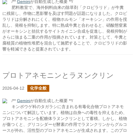
/**
Gemini
が自動生成した概要 **/
肥料教室で、海外飼料由来の除草剤「クロピラリド」が牛糞
に残留し、作物に悪影響を及ぼす問題が話題になりました。クロピ
ラリドは分解されにくく、植物ホルモン「オーキシン」の作用を撹
乱し、発根を抑制します。特に熟成牛糞と合わせると、硝酸態窒素
がオーキシンと拮抗するサイトカイニン合成を促進し、発根抑制が
さらに強まる二重の作用が指摘されています。対策として、牛糞と
腐植質の植物性堆肥を混合して施肥することで、クロピラリドの影
響を軽減できると提案されています。
プロトアネモニンとラヌンクリン
2026-04-12
化学全般
/**
Gemini
が自動生成した概要 **/
キンポウゲ科のタガラシに含まれる有毒化合物プロトアネモ
ニンについて解説しています。植物は自身への毒性を抑えるため、
プロトアネモニンを配糖体ラヌンクリンとして蓄積。しかし、植物
が傷つくと、グリコシダーゼ酵素の作用でラヌンクリンからグルコ
ースが外れ、活性型のプロトアネモニンが生成されます。このプロ