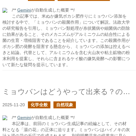
/**
Gemini
が自動生成した概要 **/
この記事では、米ぬか嫌気ボカシ肥作りにミョウバン添加を
検討する中で、「ミョウバンの殺菌作用」について解説。法政大学
の研究報告を引用し、ミョウバン類処理が糸状菌病や細菌病の防除
に効果があること、そのメカニズムがアルミニウムの結合性による
菌の生育・増殖阻害であることを紹介しています。この殺菌作用が
ボカシ肥の発酵を阻害する懸念から、ミョウバンの添加は控えるべ
きと結論。代替として、アルミニウムを含む火山灰や粘土鉱物の粉
末利用を提案し、それらに含まれるケイ酸の嫌気発酵への影響につ
いて新たな疑問を提示しています。
ミョウバンはどうやって出来る？の続き
2025-11-20
化学全般
自然現象
/**
Gemini
が自動生成した概要 **/
本記事は、前回のミョウバン生成記事の続編として、その材
料となる「湯の花」の正体に迫ります。ミョウバンはハイノキの灰
汁と湯の花の反応で生成されます。 別府明礬温泉の硫黄泉に見ら