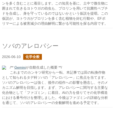
ンを多く含むことに着目します。この知見を基に、土中で微生物に
囲まれて生きるヨトウガの幼虫も、プロリンを用いて抗菌性ペプチ
ドを合成し、身を守っているのではないかという仮説を提唱。この
仮説が、ヨトウガがプロリンを多く含む植物を好む行動や、EFポ
リマーによる被害減少の理由解明に繋がる可能性を探る内容です。
ソバのアレロパシー
2026-06-10
化学全般
/**
Gemini
が自動生成した概要 **/
これまでのカンキツ研究から一転、本記事では田の転換作物
として知られるタデ科ソバの「アレロパシー」に焦点を当てます。
ソバのアレロパシーは強く、後作の稲作への影響を懸念し、そのメ
カニズム解明を目指します。まず、アレロパシーに関与する主要な
化合物として「ファゴミン」に着目。AIの力を借りてその化学構造
における番号付けを整理しました。今後はファゴミンの詳細な分析
を通じて、ソバのアレロパシーの全貌解明を進める予定です。