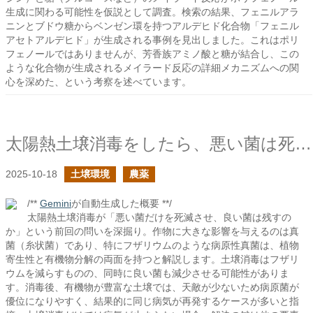
生成に関わる可能性を仮説として調査。検索の結果、フェニルアラ
ニンとブドウ糖からベンゼン環を持つアルデヒド化合物「フェニル
アセトアルデヒド」が生成される事例を見出しました。これはポリ
フェノールではありませんが、芳香族アミノ酸と糖が結合し、この
ような化合物が生成されるメイラード反応の詳細メカニズムへの関
心を深めた、という考察を述べています。
太陽熱土壌消毒をしたら、悪い菌は死滅し、良い菌は生き残るのか？の続き
2025-10-18
土壌環境
農薬
/**
Gemini
が自動生成した概要 **/
太陽熱土壌消毒が「悪い菌だけを死滅させ、良い菌は残すの
か」という前回の問いを深掘り。作物に大きな影響を与えるのは真
菌（糸状菌）であり、特にフザリウムのような病原性真菌は、植物
寄生性と有機物分解の両面を持つと解説します。土壌消毒はフザリ
ウムを減らすものの、同時に良い菌も減少させる可能性がありま
す。消毒後、有機物が豊富な土壌では、天敵が少ないため病原菌が
優位になりやすく、結果的に同じ病気が再発するケースが多いと指