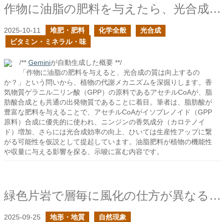
作物に油脂の肥料を与えたら、光合成の質は向上するのか？
2025-10-11
堆肥・肥料
化学全般
光合成
ビタミン・ミネラル・味
/**
Gemini
が自動生成した概要 **/
「作物に油脂の肥料を与えると、光合成の質は向上するの
か？」という問いから、植物の代謝メカニズムを深掘りします。香
気物質ゲラニル二リン酸（GPP）の原料であるアセチルCoAが、脂
肪酸合成とも共通の出発物質であることに着目。筆者は、脂肪酸が
豊富な肥料を与えることで、アセチルCoAがイソプレノイド（GPP
原料）合成に優先的に使われ、ニンジンの香気成分（カロテノイ
ド）増加、さらには光合成効率の向上、ひいては生産性アップに繋
がる可能性を仮説として提起しています。油脂肥料が植物の機能性
や収量に与える影響を探る、示唆に富む内容です。
緑色片岩で層毎に風化の仕方が異なるのは何故か？
2025-09-25
地形・地質
自然現象