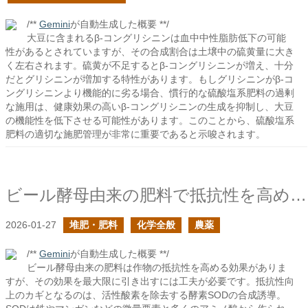
/**
Gemini
が自動生成した概要 **/
大豆に含まれるβ-コングリシニンは血中中性脂肪低下の可能
性があるとされていますが、その合成割合は土壌中の硫黄量に大き
く左右されます。硫黄が不足するとβ-コングリシニンが増え、十分
だとグリシニンが増加する特性があります。もしグリシニンがβ-コ
ングリシニンより機能的に劣る場合、慣行的な硫酸塩系肥料の過剰
な施用は、健康効果の高いβ-コングリシニンの生成を抑制し、大豆
の機能性を低下させる可能性があります。このことから、硫酸塩系
肥料の適切な施肥管理が非常に重要であると示唆されます。
ビール酵母由来の肥料で抵抗性を高める時に必要なこと
2026-01-27
堆肥・肥料
化学全般
農薬
/**
Gemini
が自動生成した概要 **/
ビール酵母由来の肥料は作物の抵抗性を高める効果がありま
すが、その効果を最大限に引き出すには工夫が必要です。抵抗性向
上のカギとなるのは、活性酸素を除去する酵素SODの合成誘導。