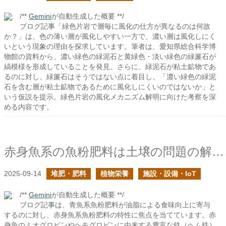
/**
Gemini
が自動生成した概要 **/
ブログ記事「緑色片岩で層毎に風化の仕方が異なるのは何故
か？」は、色の薄い層が風化しやすい一方で、濃い層は風化しにく
いという現象の理由を探求しています。筆者は、愛知県総合科学博
物館の資料から、濃い緑色の緑泥石と黄緑色・淡い緑色の緑簾石が
縞模様を形成していることを発見。さらに、緑泥石が粘土鉱物であ
るのに対し、緑簾石はそうではない点に着目し、「濃い緑色の緑泥
石を含む層が粘土鉱物であるために風化しにくいのではないか」と
いう仮説を提示。緑色片岩の風化メカニズム解明に向けた考察を深
める内容です。
赤身魚系の魚粉肥料は土壌の問題の解決に向いているはず
2025-09-14
堆肥・肥料
植物栄養
施設・設備・IoT
/**
Gemini
が自動生成した概要 **/
ブログ記事は、青魚系魚粉肥料が油脂による食味向上に寄与
するのに対し、赤身魚系魚粉肥料の特性に焦点を当てています。赤
身魚のミオグロビンやヘモグロビンに由来する豊富な鉄（ヘム鉄）