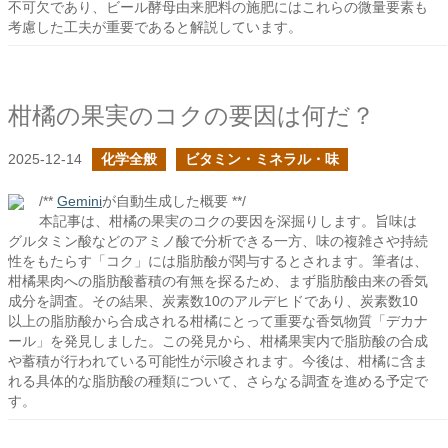
不可欠であり、ビール酵母由来肥料の施肥にはこれらの微量要素も
考慮した工夫が重要であると解説しています。
柑橘の果実のコクの要因は何だ？
2025-12-14
化学全般
ビタミン・ミネラル・味
/**
Gemini
が自動生成した概要 **/
本記事は、柑橘の果実のコクの要因を深掘りします。旨味は
グルタミン酸などのアミノ酸で分析できる一方、味の複雑さや持続
性をもたらす「コク」には脂肪酸が関与するとされます。筆者は、
柑橘果肉への脂肪酸蓄積の有無を探るため、まず脂肪酸由来の香気
成分を調査。その結果、炭素数10のアルデヒドであり、炭素数10
以上の脂肪酸から合成される柑橘にとって重要な香気物質「デカナ
ール」を発見しました。この発見から、柑橘果実内で脂肪酸の合成
や蓄積が行われている可能性が示唆されます。今後は、柑橘に含ま
れる具体的な脂肪酸の種類について、さらなる調査を進める予定で
す。