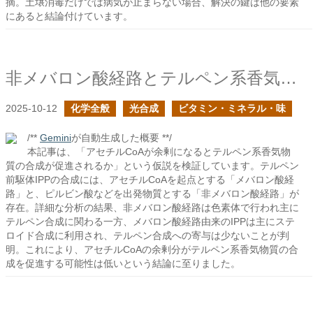
摘。土壌消毒だけでは病気が止まらない場合、解決の鍵は他の要素
にあると結論付けています。
非メバロン酸経路とテルペン系香気物質の合成について
2025-10-12
化学全般
光合成
ビタミン・ミネラル・味
/**
Gemini
が自動生成した概要 **/
本記事は、「アセチルCoAが余剰になるとテルペン系香気物
質の合成が促進されるか」という仮説を検証しています。テルペン
前駆体IPPの合成には、アセチルCoAを起点とする「メバロン酸経
路」と、ピルビン酸などを出発物質とする「非メバロン酸経路」が
存在。詳細な分析の結果、非メバロン酸経路は色素体で行われ主に
テルペン合成に関わる一方、メバロン酸経路由来のIPPは主にステ
ロイド合成に利用され、テルペン合成への寄与は少ないことが判
明。これにより、アセチルCoAの余剰分がテルペン系香気物質の合
成を促進する可能性は低いという結論に至りました。