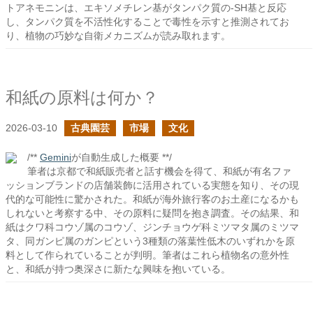
トアネモニンは、エキソメチレン基がタンパク質の-SH基と反応
し、タンパク質を不活性化することで毒性を示すと推測されてお
り、植物の巧妙な自衛メカニズムが読み取れます。
和紙の原料は何か？
2026-03-10
古典園芸
市場
文化
/**
Gemini
が自動生成した概要 **/
筆者は京都で和紙販売者と話す機会を得て、和紙が有名ファ
ッションブランドの店舗装飾に活用されている実態を知り、その現
代的な可能性に驚かされた。和紙が海外旅行客のお土産になるかも
しれないと考察する中、その原料に疑問を抱き調査。その結果、和
紙はクワ科コウゾ属のコウゾ、ジンチョウゲ科ミツマタ属のミツマ
タ、同ガンピ属のガンピという3種類の落葉性低木のいずれかを原
料として作られていることが判明。筆者はこれら植物名の意外性
と、和紙が持つ奥深さに新たな興味を抱いている。