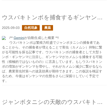
ウスバキトンボを捕食するギンヤンマはカメムシも捕食する？
2025-09-03
自然現象
農薬
/**
Gemini
が自動生成した概要 **/
ウスバキトンボは繁殖力旺盛でジャンボタニシの捕食者であ
ることから、その捕食者が増えることで害虫（カメムシ）抑制に繋
がる可能性を探る記事です。ウスバキトンボの捕食者として大型ト
ンボ・ギンヤンマに注目し、ギンヤンマがカメムシを捕食する可能
性（積極的ではないものの）に言及しています。もしウスバキトン
ボの増加がギンヤンマを増やし、それがカメムシ減少に繋がるなら
ば、農業害虫対策への波及効果が期待できます。この仮説を検証す
るため、今後はギンヤンマの生態をさらに深掘りしていく予定で
す。
ジャンボタニシの天敵のウスバキトンボの産卵時期はいつか？