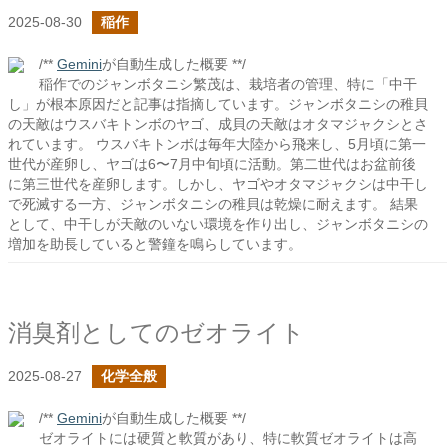
2025-08-30
稲作
/**
Gemini
が自動生成した概要 **/
稲作でのジャンボタニシ繁茂は、栽培者の管理、特に「中干
し」が根本原因だと記事は指摘しています。ジャンボタニシの稚貝
の天敵はウスバキトンボのヤゴ、成貝の天敵はオタマジャクシとさ
れています。 ウスバキトンボは毎年大陸から飛来し、5月頃に第一
世代が産卵し、ヤゴは6〜7月中旬頃に活動。第二世代はお盆前後
に第三世代を産卵します。しかし、ヤゴやオタマジャクシは中干し
で死滅する一方、ジャンボタニシの稚貝は乾燥に耐えます。 結果
として、中干しが天敵のいない環境を作り出し、ジャンボタニシの
増加を助長していると警鐘を鳴らしています。
消臭剤としてのゼオライト
2025-08-27
化学全般
/**
Gemini
が自動生成した概要 **/
ゼオライトには硬質と軟質があり、特に軟質ゼオライトは高