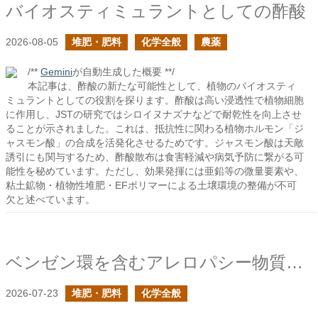
バイオスティミュラントとしての酢酸
2026-08-05
堆肥・肥料
化学全般
農薬
/**
Gemini
が自動生成した概要 **/
本記事は、酢酸の新たな可能性として、植物のバイオスティ
ミュラントとしての役割を探ります。酢酸は高い浸透性で植物細胞
に作用し、JSTの研究ではシロイヌナズナなどで耐乾性を向上させ
ることが示されました。これは、抵抗性に関わる植物ホルモン「ジ
ャスモン酸」の合成を活発化させるためです。ジャスモン酸は天敵
誘引にも関与するため、酢酸散布は食害軽減や病気予防に繋がる可
能性を秘めています。ただし、効果発揮には亜鉛等の微量要素や、
粘土鉱物・植物性堆肥・EFポリマーによる土壌環境の整備が不可
欠と述べています。
ベンゼン環を含むアレロパシー物質の作用について
2026-07-23
堆肥・肥料
化学全般