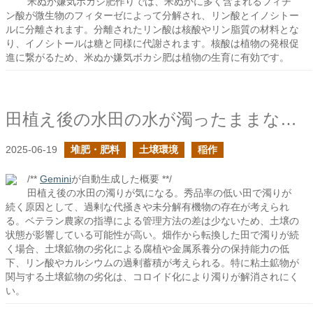
米ぬか嫌気ボカシ肥作りでは、米ぬかに多く含まれるフィチ
ン酸が微生物のフィターゼによって分解され、リン酸とイノシトー
ルに分離されます。分離されたリン酸は核酸やリン脂質の材料とな
り、イノシトールは糖と同様に代謝されます。核酸は植物の発根促
進に繋がるため、米ぬか嫌気ボカシ肥は植物の生育に有効です。
田植え後の水田の水が濁ったままなのは何故なのだろうか？
2025-06-19
堆肥・肥料
土壌環境
稲作
/**
Gemini
が自動生成した概要 **/
田植え後の水田の濁りが気になる。秀品率の低い田で濁りが
続く原因として、過剰な代掻きや未分解有機物の存在が考えられ
る。ベテラン農家の指導による管理方法の差は少ないため、土壌の
状態が影響している可能性が高い。畑作から転換した田で濁りが続
く場合、土壌鉱物の劣化による腐植や金属系養分の保持能力の低
下、リン酸やカルシウムの過剰蓄積が考えられる。特に粘土鉱物が
関与する土壌鉱物の劣化は、コロイド化により濁りが解消されにく
い。