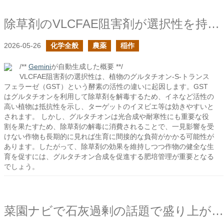
除草剤のVLCFAE阻害剤が選択性を持つ理由
2026-05-26
化学全般
農薬
稲作
/**
Gemini
が自動生成した概要 **/
VLCFAE阻害剤の選択性は、植物のグルタチオン-S-トランス
フェラーゼ（GST）という酵素の活性の違いに起因します。GST
はグルタチオンを利用して除草剤を解毒するため、イネなど活性の
高い植物は抵抗性を示し、ターゲットのイヌビエ等は効きやすいと
されます。 しかし、グルタチオンは光合成や耐寒性にも重要な役
割を果たすため、除草剤の解毒に消費されることで、一見影響を受
けない作物も長期的に見れば生育に間接的な負荷がかかる可能性が
あります。したがって、除草剤の効果を維持しつつ作物の健全な生
育を促すには、グルタチオン合成を促進する肥培管理が重要となる
でしょう。
菜園ナビで石灰過剰の話題で盛り上がっていて嬉しい