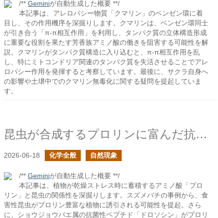
/**
Gemini
が自動生成した概要 **/
本記事は、アレロパシー物質「クマリン」のベンゼン環に着
目し、その作用機序を深掘りします。クマリンは、ベンゼン環同士
が引き合う「π-π相互作用」を利用し、タンパク質の立体構造形成
に重要な役割を果たす芳香族アミノ酸の働きを阻害する可能性を解
説。クマリンがタンパク質構造に入り込むと、π-π相互作用を乱
し、特にミトコンドリア関連のタンパク質を失活させることでアレ
ロパシー作用を発揮すると考察しています。最後に、サクラ自身へ
の影響や土壌中でのクマリン無毒化に関する疑問を提起していま
す。
昆虫が合成するプロリンに富んだ抗菌性ペプチド
2026-06-18
化学全般
自然現象
/**
Gemini
が自動生成した概要 **/
本記事は、植物が乾燥ストレス時に蓄積するアミノ酸「プロ
リン」と昆虫の関係性を深掘りします。スズメバチの事例から、食
害性昆虫がプロリン豊富な植物に誘引される可能性を提起。さら
に、ショウジョウバエ属の抗菌性ペプチド「ドロソシン」がプロリ