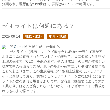
分類され、理想的なSi/Al比は5、実際は4.5〜5.5の範囲です。
ゼオライトは何処にある？
2025-08-14
堆肥・肥料
地形・地質
/**
Gemini
が自動生成した概要 **/
ゼオライト（沸石）は、ケイ酸を含む鉱物の一部ケイ素がア
ルミニウムに置換されたアルミノケイ酸塩で、負に帯電した骨格が
土壌の保肥力（CEC）を高めます。その形成は、火山灰が堆積した
凝灰岩中の火山ガラスが、地下の熱水や荷重により長期間変質する
ことで起こります。この生成過程は2:1型粘土鉱物のモンモリロナ
イトと類似しており、実際にモンモリロナイトを含む肥料にはゼオ
ライトが含有される場合があります。含有量は採掘地によって大き
く異なり、ほとんど含まれないものから、ほぼゼオライトで構成さ
れるものまで様々です。