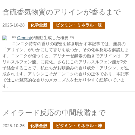
含硫香気物質のアリインが香るまで
2025-10-28
化学全般
ビタミン・ミネラル・味
/**
Gemini
が自動生成した概要 **/
ニンニク特有の香りの秘密を解き明かす本記事では、無臭の
「アリイン」がいかにして香りを放つか、その化学反応を解説しま
す。ニンニクが傷つくと、アリナーゼ酵素の働きでアリインは「ア
リルスルフェン酸」に変化。さらにこのアリルスルフェン酸が2分
子結合することで、私たちがお馴染みの香り成分「アリシン」が生
成されます。アリシンこそがニンニクの香りの正体であり、本記事
ではこの魅惑的な香りのメカニズムをわかりやすく紐解いていま
す。
メイラード反応の中間段階まで
2025-10-26
化学全般
ビタミン・ミネラル・味