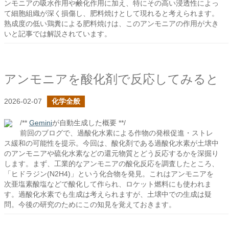
ンモニアの吸水作用や鹸化作用に加え、特にその高い浸透性によっ
て細胞組織が深く損傷し、肥料焼けとして現れると考えられます。
熟成度の低い鶏糞による肥料焼けは、このアンモニアの作用が大き
いと記事では解説されています。
アンモニアを酸化剤で反応してみると
2026-02-07
化学全般
/**
Gemini
が自動生成した概要 **/
前回のブログで、過酸化水素による作物の発根促進・ストレ
ス緩和の可能性を提示。今回は、酸化剤である過酸化水素が土壌中
のアンモニアや硫化水素などの還元物質とどう反応するかを深掘り
します。まず、工業的なアンモニアの酸化反応を調査したところ、
「ヒドラジン(N2H4)」という化合物を発見。これはアンモニアを
次亜塩素酸塩などで酸化して作られ、ロケット燃料にも使われま
す。過酸化水素でも生成は考えられますが、土壌中での生成は疑
問。今後の研究のためにこの知見を覚えておきます。