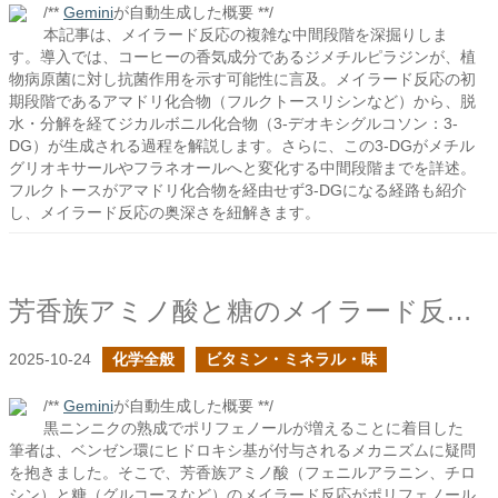
/**
Gemini
が自動生成した概要 **/
本記事は、メイラード反応の複雑な中間段階を深掘りしま
す。導入では、コーヒーの香気成分であるジメチルピラジンが、植
物病原菌に対し抗菌作用を示す可能性に言及。メイラード反応の初
期段階であるアマドリ化合物（フルクトースリシンなど）から、脱
水・分解を経てジカルボニル化合物（3-デオキシグルコソン：3-
DG）が生成される過程を解説します。さらに、この3-DGがメチル
グリオキサールやフラネオールへと変化する中間段階までを詳述。
フルクトースがアマドリ化合物を経由せず3-DGになる経路も紹介
し、メイラード反応の奥深さを紐解きます。
芳香族アミノ酸と糖のメイラード反応でポリフェノールは生成されるか？
2025-10-24
化学全般
ビタミン・ミネラル・味
/**
Gemini
が自動生成した概要 **/
黒ニンニクの熟成でポリフェノールが増えることに着目した
筆者は、ベンゼン環にヒドロキシ基が付与されるメカニズムに疑問
を抱きました。そこで、芳香族アミノ酸（フェニルアラニン、チロ
シン）と糖（グルコースなど）のメイラード反応がポリフェノール