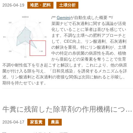
2026-04-19
堆肥・肥料
土壌分析
/**
Gemini
が自動生成した概要 **/
菜園ナビで石灰過剰に関する議論が活発
化していることに筆者は喜びを感じてい
ます。不調な土壌への肥料アプローチと
して、CEC向上、リン酸過剰、石灰過剰
の解決を重視。特にリン酸過剰が、土壌
中の特定の糸状菌の病原性を高め、植物
から亜鉛などの栄養素を奪うことで生育
不調や耐性低下を引き起こすと解説します。これにより、他の病原
菌が付け入る隙を与え、「日和見感染」を誘発するメカニズムを詳
述。リン酸過剰と石灰過剰の密接な関係は次回に触れると示唆し、
期待を持たせています。
牛糞に残留した除草剤の作用機構について
2026-04-17
家畜糞
農薬