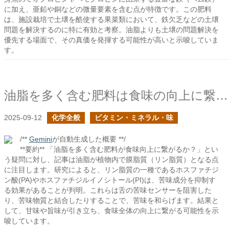
に加え、亜鉛や銅などの微量要素を含む点が特徴です。この肥料
は、施設栽培で土壌を酷使する果菜類において、鉄欠乏などの土壌
問題を解決するのに特に有効と考察。油脂よりも土壌の問題解決を
優先する場面で、その真価を発揮する可能性が高いと示唆していま
す。
油脂を多く含む肥料は食味の向上に繋がるか？
2025-09-12
化学全般
ビタミン・ミネラル・味
/**
Gemini
が自動生成した概要 **/
**要約** 「油脂を多く含む肥料が食味向上に繋がるか？」とい
う疑問に対し、記事は油脂が植物内で膜脂質（リン脂質）となる点
に注目します。研究によると、リン脂質の一種であるホスファチジ
ン酸(PA)やホスファチジルイノシトール(PI)は、苦味成分を抑制す
る効果があることが判明。これらは舌の苦味センサーを阻害した
り、苦味物質と結合したりすることで、苦味を和らげます。結果と
して、甘味や旨味が引き立ち、食味全体の向上に繋がる可能性を示
唆しています。