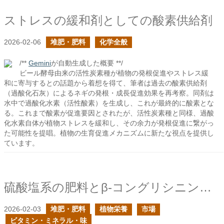
ストレスの緩和剤としての酸素供給剤
2026-02-06
堆肥・肥料
化学全般
/**
Gemini
が自動生成した概要 **/
ビール酵母由来の活性炭素種が植物の発根促進やストレス緩
和に寄与するとの話題から着想を得て、筆者は過去の酸素供給剤
（過酸化石灰）によるネギの発根・成長促進効果を再考察。同剤は
水中で過酸化水素（活性酸素）を生成し、これが最終的に酸素とな
る。これまで酸素が促進要因とされたが、活性炭素種と同様、過酸
化水素自体が植物ストレスを緩和し、その余力が発根促進に繋がっ
た可能性を提唱。植物の生育促進メカニズムに新たな視点を提供し
ています。
硫酸塩系の肥料とβ-コングリシニンの合成
2026-02-03
堆肥・肥料
植物栄養
市場
ビタミン・ミネラル・味