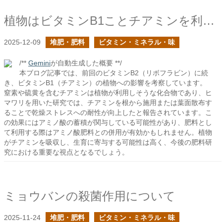
植物はビタミンB1ことチアミンを利用するか？
2025-12-09
堆肥・肥料
ビタミン・ミネラル・味
/**
Gemini
が自動生成した概要 **/
本ブログ記事では、前回のビタミンB2（リボフラビン）に続
き、ビタミンB1（チアミン）の植物への影響を考察しています。
窒素や硫黄を含むチアミンは植物が利用しそうな化合物であり、ヒ
マワリを用いた研究では、チアミンを根から施用または葉面散布す
ることで乾燥ストレスへの耐性が向上したと報告されています。こ
の効果にはアミノ酸の蓄積が関与している可能性があり、肥料とし
て利用する際はアミノ酸肥料との併用が有効かもしれません。植物
がチアミンを吸収し、生育に寄与する可能性は高く、今後の肥料研
究における重要な視点となるでしょう。
ミョウバンの殺菌作用について
2025-11-24
堆肥・肥料
ビタミン・ミネラル・味