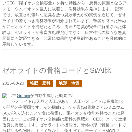
いCEC（陽イオン交換容量）を持つ特性から、悪臭の原因となるア
ンモニウムイオンを強力に吸着し、消臭効果を発揮します。 記事
では、放置され強烈な悪臭を放つ腐敗米ぬかの実例を通じて、ゼオ
ライトの驚くべき消臭効果が紹介されています。筆者が腐った米ぬ
かにゼオライトを混ぜたところ、周囲の悪臭が完全に解消された体
験は、ゼオライトが家畜糞処理だけでなく、日常生活の様々な悪臭
問題にも対応できる、非常に効果的な消臭剤であることを具体的に
示唆しています。
ゼオライトの骨格コードとSi/Al比
2025-08-20
堆肥・肥料
地形・地質
/**
Gemini
が自動生成した概要 **/
ゼオライトは天然と人工があり、人工ゼオライトは高機能化
が開発の主要因です。その機能は、ケイ素(Si)骨格にアルミニウム
(Al)が入り込むことで負に荷電し、陽イオン交換能を持つことに起
因します。この陽イオン交換能は肥料の保肥力（CEC）として土壌
改良に貢献します。ゼオライトの機能は、骨格の形（骨格コードで
分類）やSi/Al比によって異なり、例えばモルデナイトはMOR型に