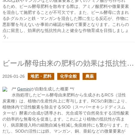
SODは鉄やマンガンなどの微量要素と多くのアミノ酸から作られ
るため、ビール酵母肥料を散布する際は、アミノ酸肥料や微量要素
を混合して施肥することが不可欠です。また、ビール酵母に含まれ
るβ-グルカンと鉄・マンガンを混合した際に生じる反応が、作物に
悪影響を与えないか事前の確認が極めて重要となります。これらの
点に留意し、効果的な抵抗性向上と健全な作物育成を目指しましょ
う。
ビール酵母由来の肥料の効果は抵抗性を高めること
2026-01-26
堆肥・肥料
化学全般
農薬
/**
Gemini
が自動生成した概要 **/
水熱処理したビール酵母由来肥料から生成されるRCS（活性
炭素種）は、植物の生産性向上に寄与します。RCSの刺激により、
植物体内で活性酸素を除去するSOD（スーパーオキシドディスム
ターゼ）酵素の合成が誘導され、光合成等で自然発生する活性酸素
の効率的な無毒化を促進します。これにより植物の抵抗性が高ま
り、病原菌侵入時の細胞自滅を軽減し免疫維持にも繋がります。た
だし、SODの活性には鉄、マンガン、銅、亜鉛などの微量要素が