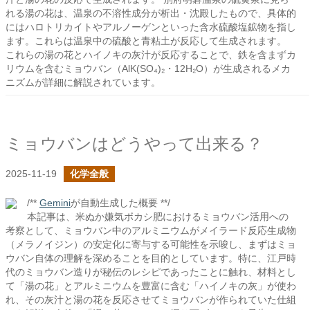
れる湯の花は、温泉の不溶性成分が析出・沈殿したもので、具体的
にはハロトリカイトやアルノーゲンといった含水硫酸塩鉱物を指し
ます。これらは温泉中の硫酸と青粘土が反応して生成されます。
これらの湯の花とハイノキの灰汁が反応することで、鉄を含まずカ
リウムを含むミョウバン（AlK(SO₄)₂・12H₂O）が生成されるメカ
ニズムが詳細に解説されています。
ミョウバンはどうやって出来る？
2025-11-19
化学全般
/**
Gemini
が自動生成した概要 **/
本記事は、米ぬか嫌気ボカシ肥におけるミョウバン活用への
考察として、ミョウバン中のアルミニウムがメイラード反応生成物
（メラノイジン）の安定化に寄与する可能性を示唆し、まずはミョ
ウバン自体の理解を深めることを目的としています。特に、江戸時
代のミョウバン造りが秘伝のレシピであったことに触れ、材料とし
て「湯の花」とアルミニウムを豊富に含む「ハイノキの灰」が使わ
れ、その灰汁と湯の花を反応させてミョウバンが作られていた仕組