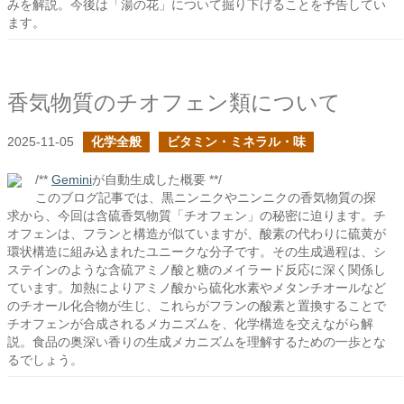
みを解説。今後は「湯の花」について掘り下げることを予告してい
ます。
香気物質のチオフェン類について
2025-11-05
化学全般
ビタミン・ミネラル・味
/**
Gemini
が自動生成した概要 **/
このブログ記事では、黒ニンニクやニンニクの香気物質の探
求から、今回は含硫香気物質「チオフェン」の秘密に迫ります。チ
オフェンは、フランと構造が似ていますが、酸素の代わりに硫黄が
環状構造に組み込まれたユニークな分子です。その生成過程は、シ
ステインのような含硫アミノ酸と糖のメイラード反応に深く関係し
ています。加熱によりアミノ酸から硫化水素やメタンチオールなど
のチオール化合物が生じ、これらがフランの酸素と置換することで
チオフェンが合成されるメカニズムを、化学構造を交えながら解
説。食品の奥深い香りの生成メカニズムを理解するための一歩とな
るでしょう。