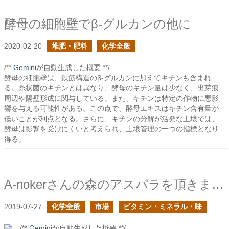
酵母の細胞壁でβ-グルカンの他に
2020-02-20
堆肥・肥料
化学全般
/**
Gemini
が自動生成した概要 **/
酵母の細胞壁は、鉄筋構造のβ-グルカンに加えてキチンも含まれ
る。糸状菌のキチンとは異なり、酵母のキチン量は少なく、出芽痕
周辺や隔壁形成に関与している。また、キチンは特定の作物に悪影
響を与える可能性がある。この点で、酵母エキスはキチン含有量が
低いことが利点となる。さらに、キチンの分解が活発な土壌では、
酵母は影響を受けにくいと考えられ、土壌管理の一つの指標となり
得る。
A-nokerさんの森のアスパラを頂きました
2019-07-27
化学全般
市場
ビタミン・ミネラル・味
/**
Gemini
が自動生成した概要 **/