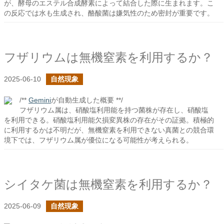
が、酵母のエステル合成酵素によって結合した際に生まれます。こ
の反応では水も生成され、酪酸菌は嫌気性のため密封が重要です。
フザリウムは無機窒素を利用するか？
2025-06-10
自然現象
/**
Gemini
が自動生成した概要 **/
フザリウム属は、硝酸塩利用能を持つ菌株が存在し、硝酸塩
を利用できる。硝酸塩利用能欠損変異株の存在がその証拠。積極的
に利用するかは不明だが、無機窒素を利用できない真菌との競合環
境下では、フザリウム属が優位になる可能性が考えられる。
シイタケ菌は無機窒素を利用するか？
2025-06-09
自然現象