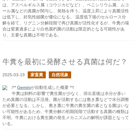
は、アスペルギルス属（コウジカビなど）、ペニシリウム属、ムコ
ール属などの真菌が関与し、発熱を伴う。温度上昇により真菌活性
は低下し、好気性細菌が優位になる。 温度低下後のセルロース分
解を経て、リグニン分解段階で再び真菌が活性化するが、牛糞の場
合は窒素過多により白色腐朽菌の活動は限定的となる可能性があ
り、主要な真菌は不明である。
牛糞を最初に発酵させる真菌は何だ？
2025-03-19
家畜糞
自然現象
/**
Gemini
が自動生成した概要 **/
牛糞は飼料の影響で糞生菌が少なく、排出直後は水分が多い
ため真菌の活動は不活発。菌が活動するには敷き藁などで水分調整
が必要となる。しかし、敷き藁に牛糞の糞生菌の素となる菌はいな
い可能性があるため、牛糞分解の初期段階で活動する真菌の種類は
不明。牛糞における糞生菌の発生メカニズムの解明が課題となって
いる。