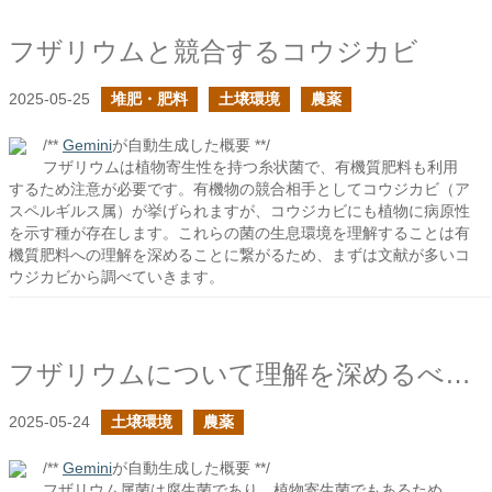
フザリウムと競合するコウジカビ
2025-05-25
堆肥・肥料
土壌環境
農薬
/**
Gemini
が自動生成した概要 **/
フザリウムは植物寄生性を持つ糸状菌で、有機質肥料も利用
するため注意が必要です。有機物の競合相手としてコウジカビ（ア
スペルギルス属）が挙げられますが、コウジカビにも植物に病原性
を示す種が存在します。これらの菌の生息環境を理解することは有
機質肥料への理解を深めることに繋がるため、まずは文献が多いコ
ウジカビから調べていきます。
フザリウムについて理解を深めるべきだ
2025-05-24
土壌環境
農薬
/**
Gemini
が自動生成した概要 **/
フザリウム属菌は腐生菌であり、植物寄生菌でもあるため、