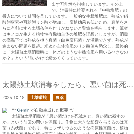
出す可能性を指摘しています。その上
で、消毒時に推奨される「中熟堆肥」の
投入について疑問を呈しています。一般的な牛糞堆肥は、熟成で硝
酸態窒素や可給態リン酸が増加し、腐植効果も低いため、真菌をさ
らに有利にする土壌条件を作りかねないと警鐘を鳴らします。筆者
はキノコが生える植物性有機物主体の堆肥を理想としますが、消毒
の高温下では熟成を担う真菌（白色腐朽菌）が活動できず、熟成が
進まない問題を提起。米ぬか主体堆肥のリン酸値も懸念し、最終的
に「太陽熱土壌消毒時に一体どのような中熟堆肥を用いるべきなの
か？」という問いかけで締めくくっています。
太陽熱土壌消毒をしたら、悪い菌は死滅し、良い菌は生き残るのか？の続き
2025-10-18
土壌環境
農薬
/**
Gemini
が自動生成した概要 **/
太陽熱土壌消毒が「悪い菌だけを死滅させ、良い菌は残すの
か」という前回の問いを深掘り。作物に大きな影響を与えるのは真
菌（糸状菌）であり、特にフザリウムのような病原性真菌は、植物