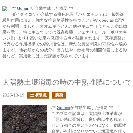
/**
Gemini
が自動生成した概要 **/
ダイダイゴケが合成する橙色色素「パリエチン」は、紫外線
緩和作用に加え、強力な抗真菌活性を持つことがWikipediaの記述
から判明しました。オオムギうどんこ病やキュウリうどんこ病に効
果を示し、特にキュウリでは既存農薬（フェナリモール、ポリオキ
シンB）よりも高い効果を発揮する点が注目されます。既存農薬と
は異なる作用機構での高い活性は、新たな農薬開発の可能性を秘め
ますが、地衣類からの成分抽出方法や、散布時の細菌付着による影
響など、実用化にはまだ課題が残されています。
太陽熱土壌消毒の時の中熟堆肥について
2025-10-19
土壌環境
農薬
/**
Gemini
が自動生成した概要 **/
このブログ記事は、太陽熱土壌消毒が
「悪い菌は死滅し、良い菌は生き残る」
という都合の良いものではなく、病原性
真菌が有利になりやすい土壌環境を作り