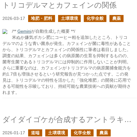
トリコデルマとカフェインの関係
2026-03-17
堆肥・肥料
土壌環境
化学全般
農薬
/**
Gemini
が自動生成した概要 **/
米ぬか嫌気ボカシ肥にコーヒー粕を追加したところ、トリコ
デルマのような青い菌糸が発生。カフェインが菌に毒性があること
から、トリコデルマとカフェインの関係性に筆者は着目しました。
調査の結果、カフェインは多くの病原菌の生育を抑制するものの、
菌寄生菌であるトリコデルマには抑制的に作用しないことが判明。
さらに重要なのは、カフェインがトリコデルマの病原菌捕食能力を
約1.7倍も増強させるという研究報告が見つかった点です。この発
見は、トリコデルマの特性を活かした「強化堆肥」の開発に応用で
きる可能性を示唆しており、持続可能な農業技術への貢献が期待さ
れます。
ダイダイゴケが合成するアントラキノン系色素の続き
2026-01-17
道端
土壌環境
化学全般
農薬