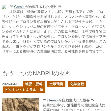
/**
Gemini
が自動生成した概要 **/
本記事は、植物が乾燥ストレス時に蓄積するアミノ酸「プロ
リン」と昆虫の関係性を深掘りします。スズメバチの事例から、食
害性昆虫がプロリン豊富な植物に誘引される可能性を提起。さら
に、ショウジョウバエ属の抗菌性ペプチド「ドロソシン」がプロリ
ンを多く含むことに着目します。この知見を基に、土中で微生物に
囲まれて生きるヨトウガの幼虫も、プロリンを用いて抗菌性ペプチ
ドを合成し、身を守っているのではないかという仮説を提唱。この
仮説が、ヨトウガがプロリンを多く含む植物を好む行動や、EFポ
リマーによる被害減少の理由解明に繋がる可能性を探る内容です。
もう一つのNADPHの材料
2026-04-05
堆肥・肥料
土壌環境
化学全般
ビタミン・ミネラル・味
/**
Gemini
が自動生成した概要 **/
前回の記事で、油脂酵母の脂肪酸合成に
必要なNADPH生成にはトリプトファン