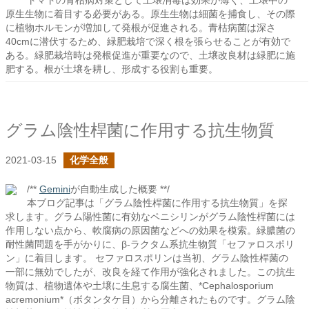
トマトの青枯病対策として土壌消毒は効果が薄く、土壌中の
原生生物に着目する必要がある。原生生物は細菌を捕食し、その際
に植物ホルモンが増加して発根が促進される。青枯病菌は深さ
40cmに潜伏するため、緑肥栽培で深く根を張らせることが有効で
ある。緑肥栽培時は発根促進が重要なので、土壌改良材は緑肥に施
肥する。根が土壌を耕し、形成する役割も重要。
グラム陰性桿菌に作用する抗生物質
2021-03-15
化学全般
/**
Gemini
が自動生成した概要 **/
本ブログ記事は「グラム陰性桿菌に作用する抗生物質」を探
求します。グラム陽性菌に有効なペニシリンがグラム陰性桿菌には
作用しない点から、軟腐病の原因菌などへの効果を模索。緑膿菌の
耐性菌問題を手がかりに、β-ラクタム系抗生物質「セファロスポリ
ン」に着目します。 セファロスポリンは当初、グラム陰性桿菌の
一部に無効でしたが、改良を経て作用が強化されました。この抗生
物質は、植物遺体や土壌に生息する腐生菌、*Cephalosporium
acremonium*（ボタンタケ目）から分離されたものです。グラム陰