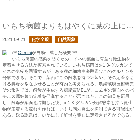
いもち病菌よりもはやくに葉の上にいてほしい菌たち
2021-09-21
化学全般
自然現象
/**
Gemini
が自動生成した概要 **/
いもち病菌の感染を防ぐため、イネの葉面に有益な微生物を
定着させる方法が模索されている。いもち病菌はα-1,3-グルカンで
イネの免疫を回避するが、ある種の細菌由来酵素はこのグルカンを
分解できる。そこで、葉面にこの酵素を持つ細菌や、その定着を助
ける酵母を常在させることが有効と考えられる。農業環境技術研究
所の報告では、酵母が生成する糖脂質MELが、コムギの葉面へのバ
チルス属細菌の定着を促進することが示された。この知見を応用
し、酵母が葉面を占拠した後、α-1,3-グルカン分解酵素を持つ微生
物が定着する流れを作れば、いもち病の発生を抑制できる可能性が
ある。残る課題は、いかにして酵母を葉面に定着させるかである。