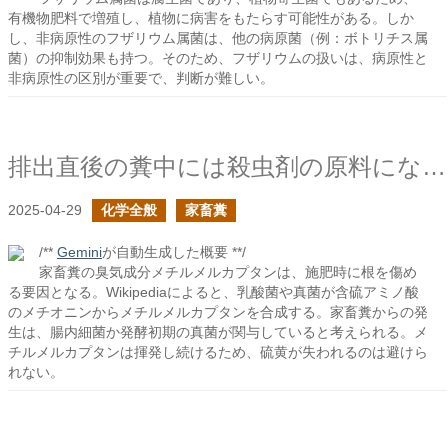
有機物肥料で増殖し、植物に病害をもたらす可能性がある。しか
し、非病原性のフザリウム属菌は、他の病原菌（例：ボトリチス属
菌）の抑制効果も持つ。そのため、フザリウムの扱いは、病原性と
非病原性の区別が重要で、判断が難しい。
排出直後の糞中には殺虫剤の原料になりそうな臭気化合物が含まれているの続き
2025-04-29
化学全般
家畜糞
/**
Gemini
が自動生成した概要 **/
家畜糞の臭気成分メチルメルカプタンは、施肥時に根を傷め
る要因となる。Wikipediaによると、乳酸菌や真菌が含硫アミノ酸
のメチオニンからメチルメルカプタンを合成する。家畜糞からの発
生は、腸内細菌か発酵初期の真菌が関与していると考えられる。メ
チルメルカプタンは揮発し続けるため、硫黄が失われるのは避けら
れない。