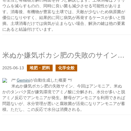
寄生性と有機物分解の両面を持つと解説します。土壌消毒はフザリ
ウムを減らすものの、同時に良い菌も減少させる可能性がありま
す。消毒後、有機物が豊富な土壌では、天敵が少ないため病原菌が
優位になりやすく、結果的に同じ病気が再発するケースが多いと指
摘。土壌消毒だけでは病気が止まらない場合、解決の鍵は他の要素
にあると結論付けています。
米ぬか嫌気ボカシ肥の失敗のサインの悪臭化合物についての続き
2025-06-13
堆肥・肥料
化学全般
/**
Gemini
が自動生成した概要 **/
米ぬか嫌気ボカシ肥の失敗サイン、今回はアンモニア。米ぬ
かのタンパク質が嫌気環境でアミノ酸に分解され、水分が多いと脱
アミノ反応でアンモニアが発生。酵母がアンモニアを利用できれば
問題ないが、水分管理が悪いと腐敗菌が活発になりアンモニアが蓄
積。ただし、この反応で水分は消費される。