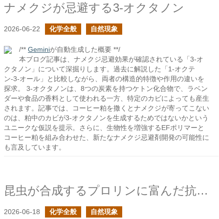
ナメクジが忌避する3-オクタノン
2026-06-22
化学全般
自然現象
/**
Gemini
が自動生成した概要 **/
本ブログ記事は、ナメクジ忌避効果が確認されている「3-オ
クタノン」について深掘りします。過去に解説した「1-オクテ
ン-3-オール」と比較しながら、両者の構造的特徴や作用の違いを
探求。 3-オクタノンは、8つの炭素を持つケトン化合物で、ラベン
ダーや食品の香料として使われる一方、特定のカビによっても産生
されます。記事では、コーヒー粕を撒くとナメクジが寄ってこない
のは、粕中のカビが3-オクタノンを生成するためではないかという
ユニークな仮説を提示。さらに、生物性を増強するEFポリマーと
コーヒー粕を組み合わせた、新たなナメクジ忌避剤開発の可能性に
も言及しています。
昆虫が合成するプロリンに富んだ抗菌性ペプチド
2026-06-18
化学全般
自然現象