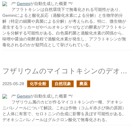
/**
Gemini
が自動生成した概要 **/
アフラトキシンは自然環境下で無毒化される可能性があり、
Geminiによると酸化反応（過酸化水素による分解）と生物学的分
解（特定の細菌や真菌による分解）が考えられる。特に、微生物が
産生するラッカーゼやペルオキシダーゼなどの酵素がアフラトキシ
ンを分解する可能性がある。白色腐朽菌と過酸化水素の関係から、
味噌や醤油の発酵過程で過酸化水素が発生し、アフラトキシンが無
毒化されるのかが疑問点として挙げられている。
フザリウムのマイコトキシンのデオキシニバレノール
2025-05-28
化学全般
自然現象
農薬
/**
Gemini
が自動生成した概要 **/
フザリウム属のカビが作るマイコトキシンの一種、デオキシ
ニバレノールについて解説。これは作物（コムギ赤さび病の原因）
と人体に有害で、セロトニンの合成に影響を及ぼす可能性がある。
デオキシニバレノールはグルクロン酸化で無毒化される。