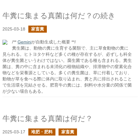
牛糞に集まる真菌は何だ？の続き
2025-03-18
家畜糞
/**
Gemini
が自動生成した概要 **/
糞生菌は、動物の糞に生育する菌類で、主に草食動物の糞に
見られる。ヒトヨタケ科など多くの種が存在するが、必ずしも科全
体が糞生菌というわけではない。腐生菌である種も含まれる。糞生
菌は、糞の中に含まれる未消化の植物組織や、排泄物中の窒素化合
物などを栄養源としている。多くの糞生菌は、草に付着しており、
動物が草を食べる際に体内に取り込まれ、糞と共に排出されること
で生活環を完結させる。肥育牛の糞には、飼料や水分量の関係で菌
が少ない場合もある。
牛糞に集まる真菌は何だ？
2025-03-17
堆肥・肥料
家畜糞