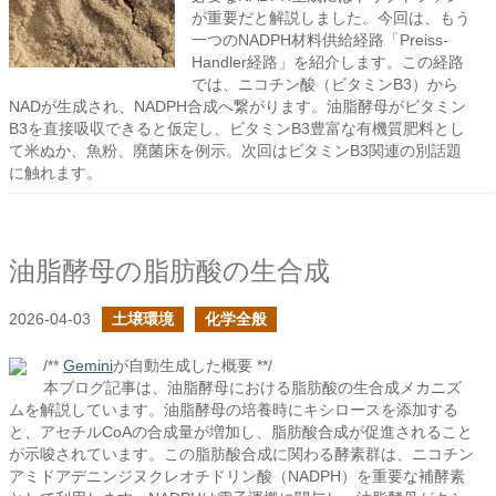
が重要だと解説しました。今回は、もう
一つのNADPH材料供給経路「Preiss-
Handler経路」を紹介します。この経路
では、ニコチン酸（ビタミンB3）から
NADが生成され、NADPH合成へ繋がります。油脂酵母がビタミン
B3を直接吸収できると仮定し、ビタミンB3豊富な有機質肥料とし
て米ぬか、魚粉、廃菌床を例示。次回はビタミンB3関連の別話題
に触れます。
油脂酵母の脂肪酸の生合成
2026-04-03
土壌環境
化学全般
/**
Gemini
が自動生成した概要 **/
本ブログ記事は、油脂酵母における脂肪酸の生合成メカニズ
ムを解説しています。油脂酵母の培養時にキシロースを添加する
と、アセチルCoAの合成量が増加し、脂肪酸合成が促進されること
が示唆されています。この脂肪酸合成に関わる酵素群は、ニコチン
アミドアデニンジヌクレオチドリン酸（NADPH）を重要な補酵素