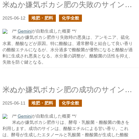
米ぬか嫌気ボカシ肥の失敗のサインの悪臭化合物について
2025-06-12
堆肥・肥料
化学全般
/**
Gemini
が自動生成した概要 **/
米ぬか嫌気ボカシ肥作り失敗時の悪臭は、アンモニア、硫化
水素、酪酸などが原因。特に酪酸は、通常酵母と結合して良い香り
の酪酸エチルになるが、水分過多で酪酸菌が優勢になると酪酸が過
剰に生成され悪臭となる。水分量の調整が、酪酸菌の活性を抑え、
失敗を防ぐ鍵となる。
米ぬか嫌気ボカシ肥の成功のサインの香り化合物について
2025-06-11
堆肥・肥料
化学全般
/**
Gemini
が自動生成した概要 **/
米ぬか嫌気ボカシ肥作りは、酵母・乳酸菌・酪酸菌の働きを
利用します。成功のサインは、酪酸エチルによる甘い香り。これ
は、酵母が生成したエタノールと乳酸菌・酪酸菌が生成した酪酸