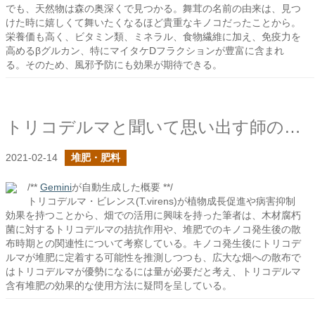
でも、天然物は森の奥深くで見つかる。舞茸の名前の由来は、見つ
けた時に嬉しくて舞いたくなるほど貴重なキノコだったことから。
栄養価も高く、ビタミン類、ミネラル、食物繊維に加え、免疫力を
高めるβグルカン、特にマイタケDフラクションが豊富に含まれ
る。そのため、風邪予防にも効果が期待できる。
トリコデルマと聞いて思い出す師の言葉
2021-02-14
堆肥・肥料
/**
Gemini
が自動生成した概要 **/
トリコデルマ・ビレンス(T.virens)が植物成長促進や病害抑制
効果を持つことから、畑での活用に興味を持った筆者は、木材腐朽
菌に対するトリコデルマの拮抗作用や、堆肥でのキノコ発生後の散
布時期との関連性について考察している。キノコ発生後にトリコデ
ルマが堆肥に定着する可能性を推測しつつも、広大な畑への散布で
はトリコデルマが優勢になるには量が必要だと考え、トリコデルマ
含有堆肥の効果的な使用方法に疑問を呈している。