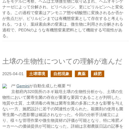
ムをモデルに考察。ヘムは土壌微生物に取り込まれ、ヘムオキシゲ
ナーゼによって分解され、ビリベルジン、更にビリルビンへと変化
する。この過程で窒素はアンモニア態や硝酸態に変換されるか否か
が焦点だが、ビリルビンまでは有機態窒素として存在すると考えら
れる。つまり、葉緑素由来の窒素は、微生物に利用され分解される
過程で、PEONのような有機態窒素肥料として機能する可能性があ
る。
土壌の生物性についての理解が進んだ
2025-04-01
土壌環境
自然現象
農薬
緑肥
/**
Gemini
が自動生成した概要 **/
京都府内320箇所のネギ栽培土壌の生物性分析から、土壌の生
物性において菌寄生菌の存在が重要な要因であることが判明した。
地質や土質、土壌消毒の有無は菌寄生菌の多寡に大きな影響を与え
ない一方、施肥設計に若干の関連性が見られた。殺菌剤の使用も菌
寄生菌への悪影響は確認されなかった。今回の分析手法確立によ
り、様々な管理作業や微生物資材の評価が可能となり、特に堆肥メ
ーカーへの価値提供が可能になった。詳細は京都農販日誌の記事を