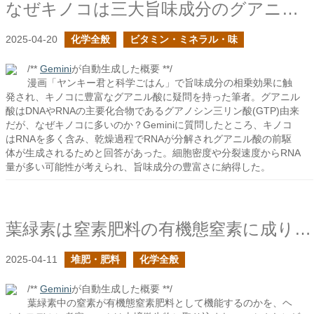
なぜキノコは三大旨味成分のグアニル酸が豊富なのだろう？
2025-04-20
化学全般
ビタミン・ミネラル・味
/**
Gemini
が自動生成した概要 **/
漫画「ヤンキー君と科学ごはん」で旨味成分の相乗効果に触
発され、キノコに豊富なグアニル酸に疑問を持った筆者。グアニル
酸はDNAやRNAの主要化合物であるグアノシン三リン酸(GTP)由来
だが、なぜキノコに多いのか？Geminiに質問したところ、キノコ
はRNAを多く含み、乾燥過程でRNAが分解されグアニル酸の前駆
体が生成されるためと回答があった。細胞密度や分裂速度からRNA
量が多い可能性が考えられ、旨味成分の豊富さに納得した。
葉緑素は窒素肥料の有機態窒素に成り得るか？
2025-04-11
堆肥・肥料
化学全般
/**
Gemini
が自動生成した概要 **/
葉緑素中の窒素が有機態窒素肥料として機能するのかを、ヘ