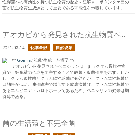
性桿菌への有効性を持つ抗生物質の歴史を紐解き、ボタンタケ目の
菌が抗生物質生成源として重要である可能性を示唆しています。
アオカビから発見された抗生物質ペニシリン
2021-03-14
化学全般
自然現象
/**
Gemini
が自動生成した概要 **/
アオカビから発見されたペニシリンは、β-ラクタム系抗生物
質で、細胞壁の合成を阻害することで静菌・殺菌作用を示す。しか
し、グラム陽性菌とグラム陰性球菌に有効だが、グラム陰性桿菌に
は効果が低い。連作障害で増加する軟腐病菌は、グラム陰性桿菌で
あるエルビニア・カロトボーラであるため、ペニシリンの効果は期
待薄である。
菌の生活環と不完全菌