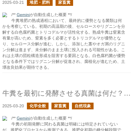
2025-03-21
堆肥・肥料
家畜糞
/**
Gemini
が自動生成した概要 **/
牛糞堆肥の熟成過程において、最終的に優勢となる菌類は何
かを考察している。初期の高温期の後、セルロースやリグニンを分
解する白色腐朽菌とトリコデルマが活性化する。熟成牛糞は窒素含
有量が高いため、窒素を多く必要とするトリコデルマが優勢とな
り、セルロース分解が進む。しかし、添加した藁やオガ屑のリグニ
ン分解は進まず、未分解のまま土壌に投入される可能性がある。こ
れは土壌の団粒構造形成を阻害する要因となる。白色腐朽菌が優勢
となる条件下ではリグニン分解が促進され、腐植化が進むため、土
壌改良効果が期待できる。
牛糞を最初に発酵させる真菌は何だ？の続き
2025-03-20
化学全般
家畜糞
自然現象
/**
Gemini
が自動生成した概要 **/
牛糞の初期発酵に関わる真菌は明確には特定されていない
が、堆肥化プロセスから推測できる。堆肥化初期の糖分解段階で