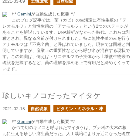
2021-03-09
土壌環境
自然現象
/**
Gemini
が自動生成した概要 **/
このブログ記事では、菌（カビ）の生活環に有性生殖の「テ
レオモルフ」と無性生殖の「アナモルフ」という2つのステージが
あることを解説しています。DNA解析がなかった時代、これらは別
種とされ、異なる名前が付けられました。特に無性生殖のみを行う
アナモルフは「不完全菌」と呼ばれていました。現在では同種と判
明していますが、産業上の重要性などから呼び名が混在する現状で
す。この知識は、例えばトリコデルマの子実体から土壌微生物叢の
現状を把握するなど、菌の理解を深める上で有用だと締めくくって
います。
珍しいキノコだったマイタケ
2021-02-15
自然現象
ビタミン・ミネラル・味
/**
Gemini
が自動生成した概要 **/
かつて幻のキノコと呼ばれたマイタケは、ブナ科の大木の根
元に生える珍しい腐生菌だった。人工栽培により身近になった現在