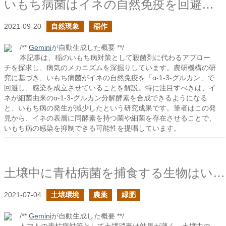
いもち病菌はイネの自然免疫を回避する
2021-09-20
自然現象
稲作
/**
Gemini
が自動生成した概要 **/
本記事は、稲のいもち病対策として殺菌剤に代わるアプロー
チを探求し、病気のメカニズムを深掘りしています。農研機構の研
究に基づき、いもち病菌がイネの自然免疫を「α-1-3-グルカン」で
回避し、感染を成立させていることを解説。特に注目すべきは、イ
ネが細菌由来のα-1-3-グルカン分解酵素を合成できるようになる
と、いもち病の発生が減少したという研究成果です。筆者はこの発
見から、イネの表層に同酵素を持つ菌や細菌を存在させることで、
いもち病の感染を抑制できる可能性を提唱しています。
土壌中に青枯病菌を捕食する生物はいるのか？
2021-07-04
土壌環境
農薬
緑肥
/**
Gemini
が自動生成した概要 **/