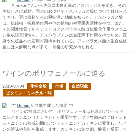
A-nokerさんから佐賀県太良町産のアスパラガスを頂き、その
美味しさに感動。同封のお便りでアスパラガス酸について触れられ
ており、更に書籍でその興味深い効能を知った。アスパラガス酸
は、抗線虫・抗真菌作用や他の植物の生育阻害活性を持つ。また、
その関連物質であるジヒドロアスパラガス酸は抗酸化作用やメラニ
ン生成阻害活性を、アスパラプチンは血圧降下作用を持つため、医
療や化粧品への応用が期待されている。アスパラガス酸の生合成経
路には未解明な点が多く、今後の研究が待たれる。
ワインのポリフェノールに迫る
2019-07-04
化学全般
市場
自然現象
ビタミン・ミネラル・味
/**
Gemini
が自動生成した概要 **/
ワインの熟成において、ポリフェノールは色素のアントシア
ニンとタンニン（カテキン）が重要です。ブドウ由来のプロアント
シアニジンは熟成初期にアントシアニンとカテキンに変化し、ワイ
ンの渋味や苦味を形成します。カテキンは鉄や銅、酸素と反応して