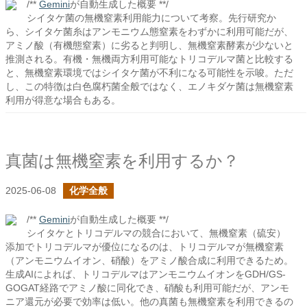
/**
Gemini
が自動生成した概要 **/
シイタケ菌の無機窒素利用能力について考察。先行研究か
ら、シイタケ菌糸はアンモニウム態窒素をわずかに利用可能だが、
アミノ酸（有機態窒素）に劣ると判明し、無機窒素酵素が少ないと
推測される。有機・無機両方利用可能なトリコデルマ菌と比較する
と、無機窒素環境ではシイタケ菌が不利になる可能性を示唆。ただ
し、この特徴は白色腐朽菌全般ではなく、エノキダケ菌は無機窒素
利用が得意な場合もある。
真菌は無機窒素を利用するか？
2025-06-08
化学全般
/**
Gemini
が自動生成した概要 **/
シイタケとトリコデルマの競合において、無機窒素（硫安）
添加でトリコデルマが優位になるのは、トリコデルマが無機窒素
（アンモニウムイオン、硝酸）をアミノ酸合成に利用できるため。
生成AIによれば、トリコデルマはアンモニウムイオンをGDH/GS-
GOGAT経路でアミノ酸に同化でき、硝酸も利用可能だが、アンモ
ニア還元が必要で効率は低い。他の真菌も無機窒素を利用できるの