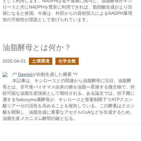
として利用します。NADPHは電子運搬に関与し、油脂酵母がキシ
ロースと共にNADPHを豊富に利用できれば、脂肪酸合成がより活
発になると推測。今後は、外部からの資材投入によるNADPH量増
加の可能性が課題として挙げられています。
油脂酵母とは何か？
2026-04-01
土壌環境
化学全般
/**
Gemini
が自動生成した概要 **/
本記事は、キシロースとの関連から油脂酵母に注目。油脂酵
母とは、非可食バイオマス由来の糖を油脂へ変換する微生物で、持
続可能な油脂生産技術として期待される。ある論文では、担子菌に
属するSaitozyma属酵母が、キシロースと窒素制限下でATPクエン
酸リアーゼの活性を高めることを報告している。この酵素はクエン
酸を開裂し、油脂合成に重要なアセチルCoAなどを生成するため、
油脂生産メカニズム解明の鍵となる。