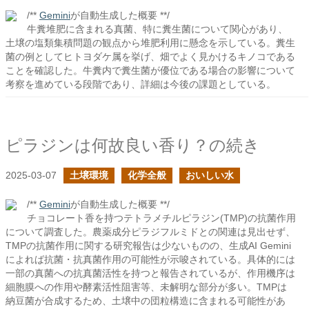
/**
Gemini
が自動生成した概要 **/
牛糞堆肥に含まれる真菌、特に糞生菌について関心があり、
土壌の塩類集積問題の観点から堆肥利用に懸念を示している。糞生
菌の例としてヒトヨダケ属を挙げ、畑でよく見かけるキノコである
ことを確認した。牛糞内で糞生菌が優位である場合の影響について
考察を進めている段階であり、詳細は今後の課題としている。
ピラジンは何故良い香り？の続き
2025-03-07
土壌環境
化学全般
おいしい水
/**
Gemini
が自動生成した概要 **/
チョコレート香を持つテトラメチルピラジン(TMP)の抗菌作用
について調査した。農薬成分ピラジフルミドとの関連は見出せず、
TMPの抗菌作用に関する研究報告は少ないものの、生成AI Gemini
によれば抗菌・抗真菌作用の可能性が示唆されている。具体的には
一部の真菌への抗真菌活性を持つと報告されているが、作用機序は
細胞膜への作用や酵素活性阻害等、未解明な部分が多い。TMPは
納豆菌が合成するため、土壌中の団粒構造に含まれる可能性があ