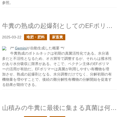
参照。
牛糞の熟成の起爆剤としてのEFポリマー
2025-03-22
堆肥・肥料
家畜糞
/**
Gemini
が自動生成した概要 **/
牛糞熟成のボトルネックは初期の真菌活性化である。水分過
多だと不活性となるため、オガ屑等で調整するが、それらは撥水性
があり水分吸収に限界がある。そこで、ペクチン主体のEFポリマ
ーの活用が有効だ。EFポリマーは真菌が利用しやすい有機物を増
加させ、熟成の起爆剤となる。水分調整だけでなく、分解初期の有
機物量を増やすことで、後続の難分解性有機物の分解開始を促進す
る効果が期待できる。
山積みの牛糞に最後に集まる真菌は何だ？