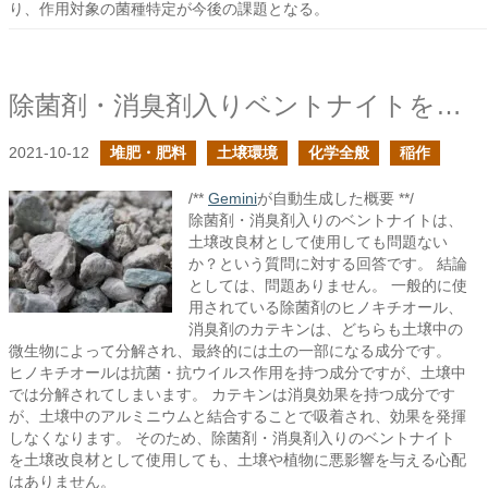
り、作用対象の菌種特定が今後の課題となる。
除菌剤・消臭剤入りベントナイトを土壌改良材として使用して良いか？
2021-10-12
堆肥・肥料
土壌環境
化学全般
稲作
/**
Gemini
が自動生成した概要 **/
除菌剤・消臭剤入りのベントナイトは、
土壌改良材として使用しても問題ない
か？という質問に対する回答です。 結論
としては、問題ありません。 一般的に使
用されている除菌剤のヒノキチオール、
消臭剤のカテキンは、どちらも土壌中の
微生物によって分解され、最終的には土の一部になる成分です。
ヒノキチオールは抗菌・抗ウイルス作用を持つ成分ですが、土壌中
では分解されてしまいます。 カテキンは消臭効果を持つ成分です
が、土壌中のアルミニウムと結合することで吸着され、効果を発揮
しなくなります。 そのため、除菌剤・消臭剤入りのベントナイト
を土壌改良材として使用しても、土壌や植物に悪影響を与える心配
はありません。