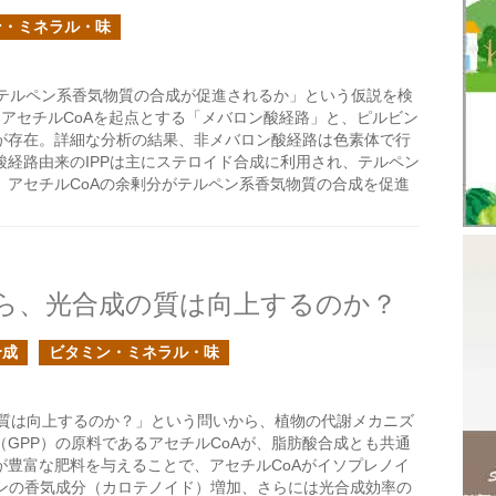
ン・ミネラル・味
とテルペン系香気物質の合成が促進されるか」という仮説を検
、アセチルCoAを起点とする「メバロン酸経路」と、ピルビン
が存在。詳細な分析の結果、非メバロン酸経路は色素体で行
経路由来のIPPは主にステロイド合成に利用され、テルペン
、アセチルCoAの余剰分がテルペン系香気物質の合成を促進
ら、光合成の質は向上するのか？
合成
ビタミン・ミネラル・味
質は向上するのか？」という問いから、植物の代謝メカニズ
GPP）の原料であるアセチルCoAが、脂肪酸合成とも共通
が豊富な肥料を与えることで、アセチルCoAがイソプレノイ
ジンの香気成分（カロテノイド）増加、さらには光合成効率の