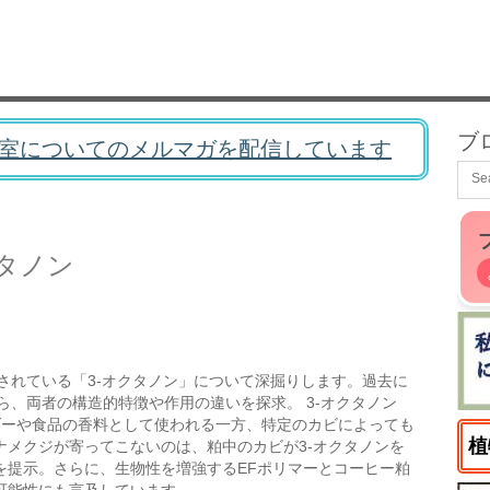
ブ
室についてのメルマガを配信しています
タノン
されている「3-オクタノン」について深掘りします。過去に
がら、両者の構造的特徴や作用の違いを探求。 3-オクタノン
ダーや食品の香料として使われる一方、特定のカビによっても
植
ナメクジが寄ってこないのは、粕中のカビが3-オクタノンを
を提示。さらに、生物性を増強するEFポリマーとコーヒー粕