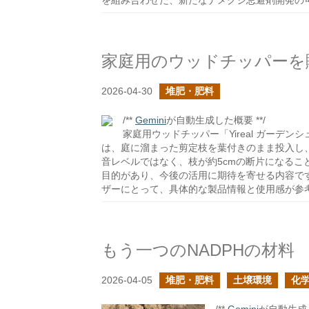
を組み合わせた、新たなナメクジ忌避剤開発の
家庭用のウッドチッパーを
2026-04-30
堆肥・肥料
/**
Gemini
が自動生成した概要 **/
家庭用ウッドチッパー「Yireal ガーデン
は、庭に溜まった剪定枝を葉付きのまま投入し
音レベルではなく、枝が約5cmの断片になる
目的があり、今後の活用に期待を寄せる内容で
ザーにとって、具体的な製品情報と使用感が参
もう一つのNADPHの材料
2026-04-05
堆肥・肥料
土壌環境
化