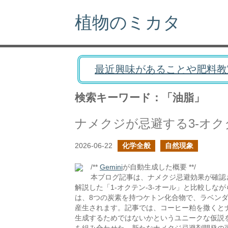
植物のミカタ
最近興味があることや肥料教
検索キーワード：「油脂」
ナメクジが忌避する3-オク
2026-06-22
化学全般
自然現象
/**
Gemini
が自動生成した概要 **/
本ブログ記事は、ナメクジ忌避効果が確認
解説した「1-オクテン-3-オール」と比較しな
は、8つの炭素を持つケトン化合物で、ラベン
産生されます。記事では、コーヒー粕を撒くと
生成するためではないかというユニークな仮説