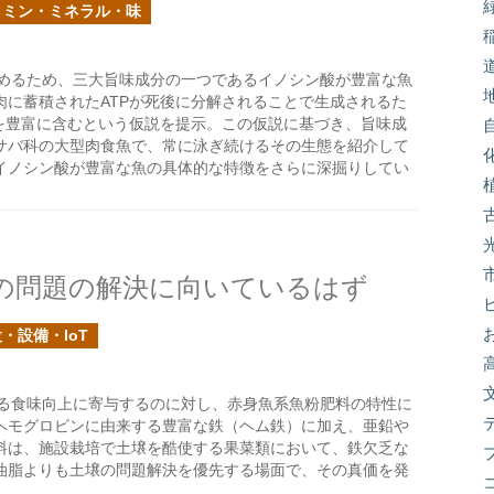
タミン・ミネラル・味
めるため、三大旨味成分の一つであるイノシン酸が豊富な魚
に蓄積されたATPが死後に分解されることで生成されるた
を豊富に含むという仮説を提示。この仮説に基づき、旨味成
サバ科の大型肉食魚で、常に泳ぎ続けるその生態を紹介して
イノシン酸が豊富な魚の具体的な特徴をさらに深掘りしてい
の問題の解決に向いているはず
・設備・IoT
る食味向上に寄与するのに対し、赤身魚系魚粉肥料の特性に
ヘモグロビンに由来する豊富な鉄（ヘム鉄）に加え、亜鉛や
料は、施設栽培で土壌を酷使する果菜類において、鉄欠乏な
油脂よりも土壌の問題解決を優先する場面で、その真価を発