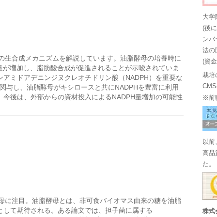
大学
(後
ンバ
法の
の生合成メカニズムを解説しています。油脂酵母の培養時に
(資
成量が増加し、脂肪酸合成が促進されることが示唆されていま
栽培
アミドアデニンジヌクレオチドリン酸（NADPH）を重要な
CM
に関与し、油脂酵母がキシロースと共にNADPHを豊富に利用
今後は、外部からの資材投入によるNADPH量増加の可能性
※前
以前
高品
た。
母に注目。油脂酵母とは、非可食バイオマス由来の糖を油脂
として期待される。ある論文では、担子菌に属する
株式