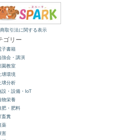
定商取引法に関する表示
テゴリー
電子書籍
勉強会・講演
菜園教室
土壌環境
土壌分析
施設・設備・IoT
植物栄養
堆肥・肥料
家畜糞
農薬
獣害