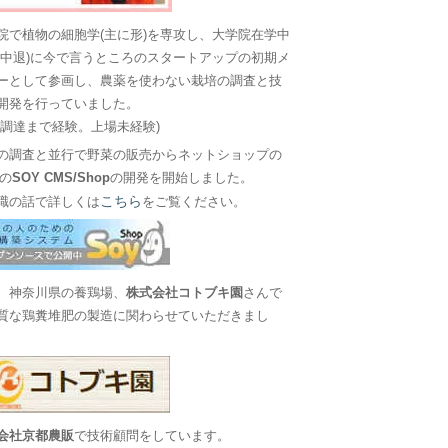
院で植物の細胞学(主に形)を専攻し、大学院在学中
に中退)に今で言うところのスタートアップの初期メ
ーとして参画し、農薬を使わない栽培の調査と技
開発を行っていました。
金調達まで経験。上場未経験)
の調査と並行で野菜の販売からネットショップの
Sの
SOY CMS/Shop
の開発を開始しました。
こちら
職の話で詳しくは
をご覧ください。
、神奈川県の養鶏場、
株式会社コトブキ園
さんで
質な鶏糞堆肥の製造に関わらせていただきまし
会社京都農販
で技術顧問をしています。