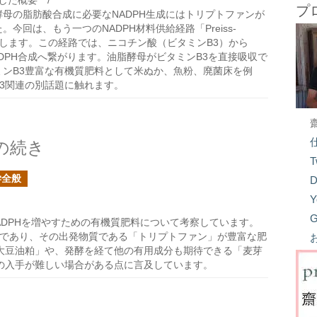
た概要 **/
プ
母の脂肪酸合成に必要なNADPH生成にはトリプトファンが
今回は、もう一つのNADPH材料供給経路「Preiss-
を紹介します。この経路では、ニコチン酸（ビタミンB3）から
ADPH合成へ繋がります。油脂酵母がビタミンB3を直接吸収で
ミンB3豊富な有機質肥料として米ぬか、魚粉、廃菌床を例
3関連の別話題に触れます。
の続き
T
学全般
D
Y
G
ADPHを増やすための有機質肥料について考察しています。
鍵であり、その出発物質である「トリプトファン」が豊富な肥
大豆油粕」や、発酵を経て他の有用成分も期待できる「麦芽
の入手が難しい場合がある点に言及しています。