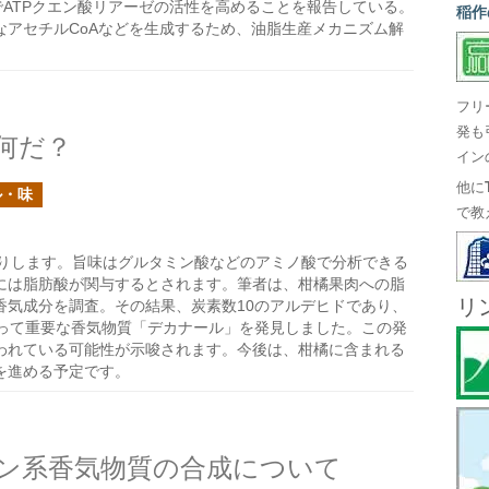
限下でATPクエン酸リアーゼの活性を高めることを報告している。
稲作
なアセチルCoAなどを生成するため、油脂生産メカニズム解
フリ
発も
何だ？
イン
他に
ル・味
で教
りします。旨味はグルタミン酸などのアミノ酸で分析できる
には脂肪酸が関与するとされます。筆者は、柑橘果肉への脂
リ
香気成分を調査。その結果、炭素数10のアルデヒドであり、
とって重要な香気物質「デカナール」を発見しました。この発
われている可能性が示唆されます。今後は、柑橘に含まれる
を進める予定です。
ン系香気物質の合成について