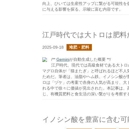
向上、ひいては生産性アップに繋がる可能性を
に与える影響を探る、示唆に富む内容です。
江戸時代では大トロは肥料
2025-09-18
堆肥・肥料
/**
Gemini
が自動生成した概要 **/
江戸時代、現代では高級食材である大トロ
マグロ自体が「猫またぎ」と呼ばれるほど不人
ためだ。筆者は、油脂やヘム鉄、イノシン酸が
ロは「ヅケ」の考案で赤身の人気が高まり、大
れる中で徐々に価値が見出された。本記事は、
じ、有機質肥料と食生活の深い繋がりを考察す
イノシン酸を豊富に含む可