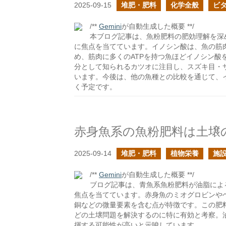
2025-09-15
堆肥・肥料
化学全般
ビ
/**
Gemini
が自動生成した概要 **/
本ブログ記事は、魚粉肥料の肥効理解を深
に焦点を当てています。イノシン酸は、魚の筋肉
め、筋肉に多くのATPを持つ魚ほどイノシン酸
分として知られるカツオに注目し、スズキ目・
います。今後は、他の魚種との比較を通じて、
く予定です。
赤身魚系の魚粉肥料は土壌
2025-09-14
堆肥・肥料
植物栄養
施設
/**
Gemini
が自動生成した概要 **/
ブログ記事は、青魚系魚粉肥料が油脂によ
焦点を当てています。赤身魚のミオグロビンや
銅などの微量要素を含む点が特徴です。この肥
どの土壌問題を解決するのに特に有効と考察。
揮する可能性が高いと示唆しています。