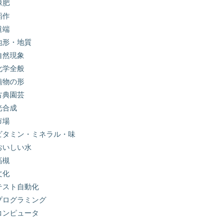
緑肥
稲作
道端
地形・地質
自然現象
化学全般
植物の形
古典園芸
光合成
市場
ビタミン・ミネラル・味
おいしい水
高槻
文化
テスト自動化
プログラミング
コンピュータ