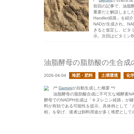
/**
Gemini
が自動生成し
前回の記事で、油脂酵
重要だと解説しました。
Handler経路」
NADが生成され、N
きると仮定し、ビタ
示。次回はビタミンB
油脂酵母の脂肪酸の生合成
2026-04-04
堆肥・肥料
土壌環境
化
/**
Gemini
が自動生成した概要 **/
油脂酵母の脂肪酸合成に不可欠な補酵素N
酵母でのNADPH合成は「キヌレニン経路」が
料が有効である可能性を提示。具体例として「
粕」を挙げ、後者は飼料用途が多く堆肥として