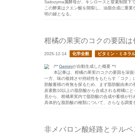
Saitozyma属酵母が、キシロースと窒素制
この酵素はクエン酸を開裂し、油脂合成に重要
明の鍵となる。
柑橘の果実のコクの要因は
2025-12-14
化学全般
ビタミン・ミネラ
/**
Gemini
が自動生成した概要 **/
本記事は、柑橘の果実のコクの要因を深掘
一方、味の複雑さや持続性をもたらす「コク」
肪酸蓄積の有無を探るため、まず脂肪酸由来の
炭素数10以上の脂肪酸から合成される柑橘に
見から、柑橘果実内で脂肪酸の合成や蓄積が行
具体的な脂肪酸の種類について、さらなる調査
非メバロン酸経路とテルペ