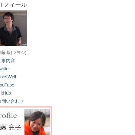
ロフィール
齋藤 毅(ツヨシ)
仕事内容
witter
ocsWell
ouTube
itHub
お問い合わせ