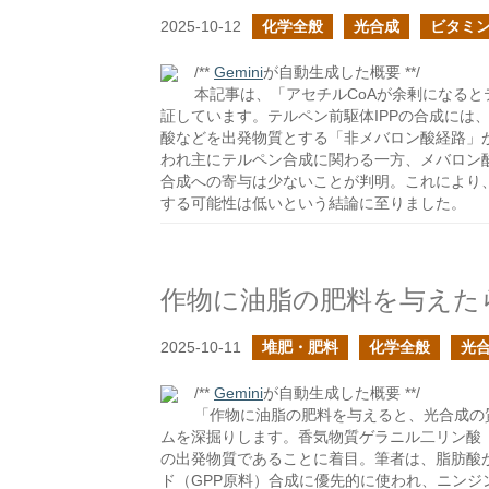
2025-10-12
化学全般
光合成
ビタミ
/**
Gemini
が自動生成した概要 **/
本記事は、「アセチルCoAが余剰になる
証しています。テルペン前駆体IPPの合成には
酸などを出発物質とする「非メバロン酸経路」
われ主にテルペン合成に関わる一方、メバロン酸
合成への寄与は少ないことが判明。これにより
する可能性は低いという結論に至りました。
作物に油脂の肥料を与えた
2025-10-11
堆肥・肥料
化学全般
光
/**
Gemini
が自動生成した概要 **/
「作物に油脂の肥料を与えると、光合成の
ムを深掘りします。香気物質ゲラニル二リン酸（
の出発物質であることに着目。筆者は、脂肪酸
ド（GPP原料）合成に優先的に使われ、ニン