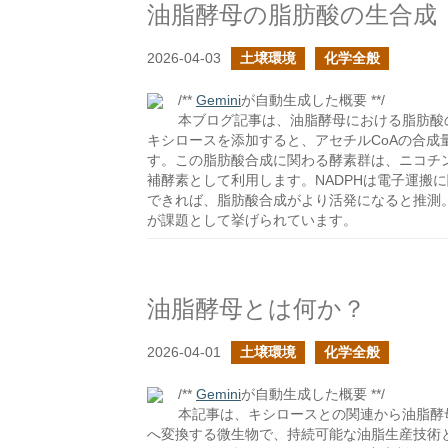
油脂酵母の脂肪酸の生合成
2026-04-03
土壌環境
化学全般
/**
Gemini
が自動生成した概要 **/
本ブログ記事は、油脂酵母における脂肪酸
キシロースを添加すると、アセチルCoAの合
す。この脂肪酸合成に関わる酵素群は、ニコチン
補酵素として利用します。NADPHは電子運搬
できれば、脂肪酸合成がより活発になると推測。
が課題として挙げられています。
油脂酵母とは何か？
2026-04-01
土壌環境
化学全般
/**
Gemini
が自動生成した概要 **/
本記事は、キシロースとの関連から油脂酵
へ変換する微生物で、持続可能な油脂生産技術