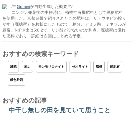
/**
Gemini
が自動生成した概要 **/
ニンジン発芽後の中耕時に、植物性有機肥料として黒糖肥料
を使用した。京都農販で紹介されたこの肥料は、サトウキビの搾り
かす（廃糖蜜）を粒状にしたもので、糖分、アミノ酸、ミネラルが
豊富。N:P:K比は5:0:2で、リン酸が少ないのが利点。廃糖蜜は優れ
た肥料であり、詳細は次回にまとめる予定。
おすすめの検索キーワード
減肥
地力
モンモリロナイト
ゼオライト
腐植
緑泥石
緑色片岩
おすすめの記事
中干し無しの田を見ていて思うこと