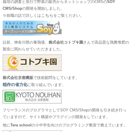
栽培の調査と並行で野菜の販売からネットショップのCMSの
SOY
CMS/Shop
の開発を開始しました。
こちら
※前職の話で詳しくは
をご覧ください。
以前、神奈川県の養鶏場、
株式会社コトブキ園
さんで高品質な鶏糞堆肥の
製造に関わらせていただきました。
株式会社京都農販
で技術顧問をしています。
稲作の省力化
に取り組んでいます。
フリーランスのプログラマとしてSOY CMS/Shopの開発も引き続き行っ
ていますので、サイト構築やプラグインの開発をしています。
他に
Tera school
の小中学生向けのプログラミング教室で教えています。