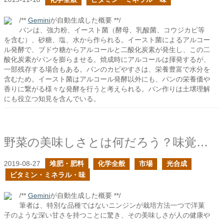
/**
Gemini
が自動生成した概要 **/
パンは、強力粉、イースト菌（酵母、乳酸菌、コウジカビ等
を含む）、砂糖、塩、水から作られる。イースト菌によるアルコー
ル発酵で、ブドウ糖からアルコールと二酸化炭素が発生し、この二
酸化炭素がパンを膨らませる。焼成時にアルコールは揮発するが、
一部残存する場合もある。パンのカビやすさは、栄養豊富で水分を
含むため。イースト菌はアルコール発酵以外にも、パンの栄養価や
香りに繋がる様々な発酵を行うと考えられる。パン作りは土壌理解
にも役立つ知見を含んでいる。
野菜の美味しさとは何だろう？味覚の増強
2019-08-27
堆肥・肥料
化学全般
市場
光合成
ビタミン・ミネラル・味
/**
Gemini
が自動生成した概要 **/
筆者は、特別な品種ではないニンジンが栽培方法一つで洋菓
子のような深い甘さを持つことに驚き、その美味しさが人の健康や