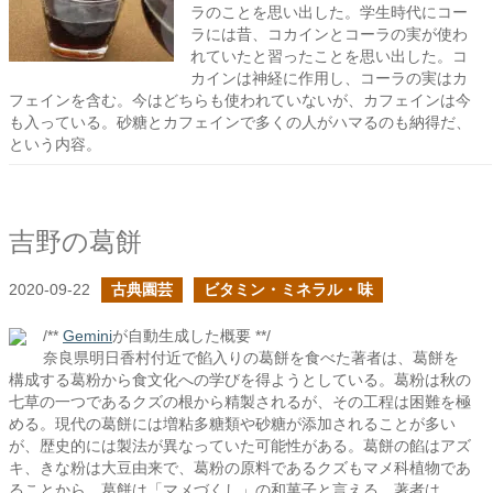
ラのことを思い出した。学生時代にコー
ラには昔、コカインとコーラの実が使わ
れていたと習ったことを思い出した。コ
カインは神経に作用し、コーラの実はカ
フェインを含む。今はどちらも使われていないが、カフェインは今
も入っている。砂糖とカフェインで多くの人がハマるのも納得だ、
という内容。
吉野の葛餅
2020-09-22
古典園芸
ビタミン・ミネラル・味
/**
Gemini
が自動生成した概要 **/
奈良県明日香村付近で餡入りの葛餅を食べた著者は、葛餅を
構成する葛粉から食文化への学びを得ようとしている。葛粉は秋の
七草の一つであるクズの根から精製されるが、その工程は困難を極
める。現代の葛餅には増粘多糖類や砂糖が添加されることが多い
が、歴史的には製法が異なっていた可能性がある。葛餅の餡はアズ
キ、きな粉は大豆由来で、葛粉の原料であるクズもマメ科植物であ
ることから、葛餅は「マメづくし」の和菓子と言える。著者は