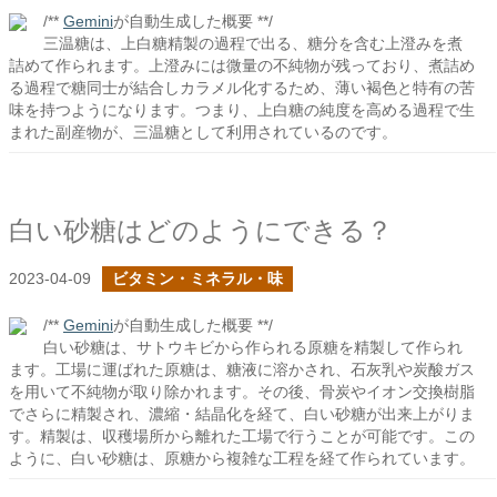
/**
Gemini
が自動生成した概要 **/
三温糖は、上白糖精製の過程で出る、糖分を含む上澄みを煮
詰めて作られます。上澄みには微量の不純物が残っており、煮詰め
る過程で糖同士が結合しカラメル化するため、薄い褐色と特有の苦
味を持つようになります。つまり、上白糖の純度を高める過程で生
まれた副産物が、三温糖として利用されているのです。
白い砂糖はどのようにできる？
2023-04-09
ビタミン・ミネラル・味
/**
Gemini
が自動生成した概要 **/
白い砂糖は、サトウキビから作られる原糖を精製して作られ
ます。工場に運ばれた原糖は、糖液に溶かされ、石灰乳や炭酸ガス
を用いて不純物が取り除かれます。その後、骨炭やイオン交換樹脂
でさらに精製され、濃縮・結晶化を経て、白い砂糖が出来上がりま
す。精製は、収穫場所から離れた工場で行うことが可能です。この
ように、白い砂糖は、原糖から複雑な工程を経て作られています。