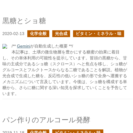
黒糖とショ糖
2020-02-13
化学全般
光合成
ビタミン・ミネラル・味
/**
Gemini
が自動生成した概要 **/
本記事は、土壌の微生物層を豊かにする糖蜜の効果に着目
し、その単体利用の可能性を提示しています。冒頭の黒糖から、甘
味の主成分であるショ糖（スクロース）へと焦点を移し、ショ糖が
グルコースとフルクトースからなる二糖であることを解説。植物が
光合成で生成した糖を、反応性の低いショ糖の形で全身へ運搬する
メカニズムについて言及しています。今後は、ショ糖を構成する単
糖から、さらに糖に関する深い知見を探求していくことを予告して
います。
パン作りのアルコール発酵
2019-11-18
化学全般
ビタミン・ミネラル・味