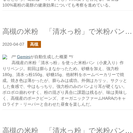
100%葛粉の葛餅の健康効果についても考察を進めている。
高槻の米粉 「清水っ粉」で米粉パン（小麦入り）を作ってみた（リベンジ編）
2020-04-07
高槻
/**
Gemini
が自動生成した概要 **/
高槻産の米粉「清水っ粉」を使った米粉パン（小麦入り）作
りリベンジ。前回は膨らまなかったため、砂糖を加え、強力粉
180g、清水っ粉150g、砂糖15g、他材料をホームベーカリーで焼
成。焼き色は薄かったが、膨らみは成功。外側はカリッ、サクッと
した食感で、中はもっちり。強力粉のみのパンより耳が硬くない。
ボロボロ崩れやすく、粉の混ざり具合に課題は残るが、味は美味し
く、高槻産のポークビーンズ、オーガニックファームHARAのキャ
ロライナ・リーパーと合わせた昼食を楽しんだ。
高槻の米粉 「清水っ粉」で米粉パン（小麦入り）を作ってみた（失敗編）