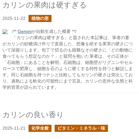
カリンの果肉は硬すぎる
2025-11-22
植物の形
/**
Gemini
が自動生成した概要 **/
「カリンの果肉は硬すぎる」と題された本記事は、筆者の妻
がカリンの砂糖漬け作りで直面した、想像を絶する果実の硬さにつ
いて深掘りします。包丁で切るのも困難なその硬さに「どの動物に
食べてもらう想定なのか？」と疑問を抱いた筆者は、その正体が
「石細胞」にあることを解明。石細胞は、細胞壁がリグニンやセル
ロースで肥厚し、細胞を石のように硬くする特性を持つと解説しま
す。同じ石細胞を持つナシと比較してもカリンの硬さは突出してお
り、過熟による軟化の可能性にまで言及。カリンの意外な生態と科
学的背景が語られています。
カリンの良い香り
2025-11-21
化学全般
ビタミン・ミネラル・味