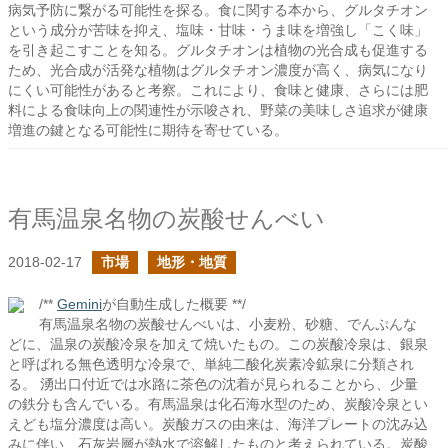
病気予防に繋がる可能性を探る。食に関する本から、グルタチオン
という成分が苦味を抑え、塩味・甘味・うま味を増強し「こく味」
を引き起こすことを知る。グルタチオンは植物の光合成も促進する
ため、光合成が活発な植物はグルタチオン濃度が高く、病気になり
にくい可能性があると考察。これにより、食味と健康、さらには肥
料による食味向上の関連性が示唆され、野菜の美味しさ追求が健康
増進の鍵となる可能性に期待を寄せている。
有馬温泉名物の炭酸せんべい
2018-02-17
市場
地形・地質
/**
Gemini
が自動生成した概要 **/
有馬温泉名物の炭酸せんべいは、小麦粉、砂糖、でんぷんな
どに、温泉の炭酸冷泉を加えて焼いたもの。この炭酸冷泉は、銀泉
と呼ばれる無色透明な冷泉で、単純二酸化炭素冷鉱泉に分類され
る。 湧出口付近では水路に茶色の沈着が見られることから、少量
の鉄分も含んでいる。有馬温泉は化石海水型のため、炭酸冷泉とい
えども塩分濃度は高い。炭酸ガスの由来は、海洋プレートの沈み込
みに伴い、石灰岩層が熱水で溶解したものと考えられている。炭酸