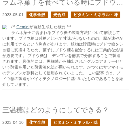
ラムネ菓子を食べている時にブドウ糖の製造方法が気になった
2023-05-01
化学全般
光合成
ビタミン・ミネラル・味
/**
Gemini
が自動生成した概要 **/
ラムネ菓子に含まれるブドウ糖の製造方法について解説して
います。ブドウ糖は砂糖と比べて甘味が少ないものの、脳が速やか
に利用できるという利点があります。植物は貯蔵時にブドウ糖をシ
ョ糖に変換するため、菓子にブドウ糖を配合するには工業的な処理
が必要です。 ブドウ糖は、デンプンを酵素で分解することで製造
されます。具体的には、黒麹菌から抽出されたグルコアミラーゼと
いう酵素を用いた酵素液化法が用いられます。かつてはサツマイモ
のデンプンが原料として使用されていました。 この記事では、ブ
ドウ糖の製造がバイオテクノロジーに基づいたものであることを紹
介しています。
三温糖はどのようにしてできる？
2023-04-10
化学全般
ビタミン・ミネラル・味