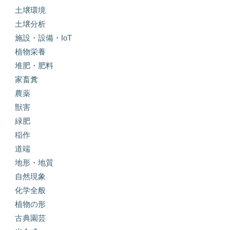
土壌環境
土壌分析
施設・設備・IoT
植物栄養
堆肥・肥料
家畜糞
農薬
獣害
緑肥
稲作
道端
地形・地質
自然現象
化学全般
植物の形
古典園芸