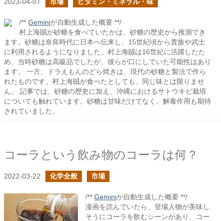
2023-04-07
市場
ビタミン・ミネラル・味
/**
Gemini
が自動生成した概要 **/
村上海賊が砂糖を食べていたかは、砂糖の歴史から推測でき
ます。砂糖は奈良時代に日本へ伝来し、15世紀頃から貴族や武士
に利用されるようになりました。村上海賊は16世紀に活躍したた
め、当時砂糖は高級品でしたが、彼らが口にしていた可能性はあり
ます。 一方、ドラえもんのどら焼きは、現代の砂糖と製法で作ら
れたものです。村上海賊が食べたとしても、同じ味とは限りませ
ん。 記事では、砂糖の歴史に加え、沖縄におけるサトウキビ栽培
についても触れています。砂糖は甘味だけでなく、解毒作用も期待
されていました。
コーラという飲み物のコーラは何？
2022-03-22
化学全般
市場
/**
Gemini
が自動生成した概要 **/
漫画を読んでいたら、登場人物が美味し
そうにコーラを飲むシーンがあり、コー