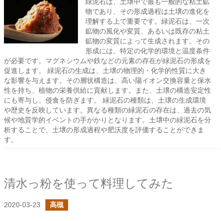
緑泥石は、土壌中で最も一般的な粘土鉱
物であり、その形成過程は土壌の進化を
理解する上で重要です。緑泥石は、一次
鉱物の風化や変質、あるいは既存の粘土
鉱物の変質によって生成されます。その
形成には、特定の化学的環境と温度条件
が必要です。マグネシウムや鉄などの元素の存在が緑泥石の形成を
促進します。 緑泥石の生成は、土壌の物理的・化学的性質に大き
な影響を与えます。その層状構造は、高い陽イオン交換容量と保水
性を持ち、植物の栄養供給に貢献します。また、土壌の構造安定性
にも寄与し、侵食を防ぎます。 緑泥石の種類は、土壌の生成環境
や歴史を反映しています。異なる種類の緑泥石の存在は、過去の気
候や地質学的イベントの手がかりとなります。土壌中の緑泥石を分
析することで、土壌の形成過程や肥沃度を評価することができま
す。
清水っ粉を使って料理してみた
2020-03-23
高槻