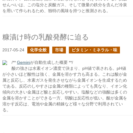
せんべいは、この塩分と炭酸ガス、そして微量の鉄分を含んだ冷泉
を用いて作られるため、独特の風味を持つと推測される。
糠漬け時の乳酸発酵に迫る
2017-05-24
化学全般
市場
ビタミン・ミネラル・味
/**
Gemini
が自動生成した概要 **/
酸の強さは水素イオン濃度で決まり、pH値で表される。pH値
が小さいほど酸性は強く、金属を溶かす力も高まる。これは酸が金
属と反応し、水素ガスを発生させながら金属イオンを生成するため
である。反応のしやすさは金属の種類によっても異なり、イオン化
傾向の大きい金属ほど酸と反応しやすい。塩酸などの強酸は多くの
金属を溶かすことができる一方、弱酸は反応性が低い。酸が金属を
溶かす反応は、電池や金属の精錬など様々な分野で利用されてい
る。