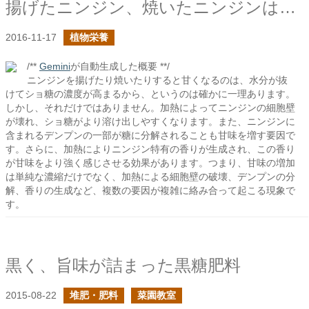
揚げたニンジン、焼いたニンジンはなぜこんなにも甘いのだろう？
2016-11-17
植物栄養
/**
Gemini
が自動生成した概要 **/
ニンジンを揚げたり焼いたりすると甘くなるのは、水分が抜
けてショ糖の濃度が高まるから、というのは確かに一理あります。
しかし、それだけではありません。加熱によってニンジンの細胞壁
が壊れ、ショ糖がより溶け出しやすくなります。また、ニンジンに
含まれるデンプンの一部が糖に分解されることも甘味を増す要因で
す。さらに、加熱によりニンジン特有の香りが生成され、この香り
が甘味をより強く感じさせる効果があります。つまり、甘味の増加
は単純な濃縮だけでなく、加熱による細胞壁の破壊、デンプンの分
解、香りの生成など、複数の要因が複雑に絡み合って起こる現象で
す。
黒く、旨味が詰まった黒糖肥料
2015-08-22
堆肥・肥料
菜園教室