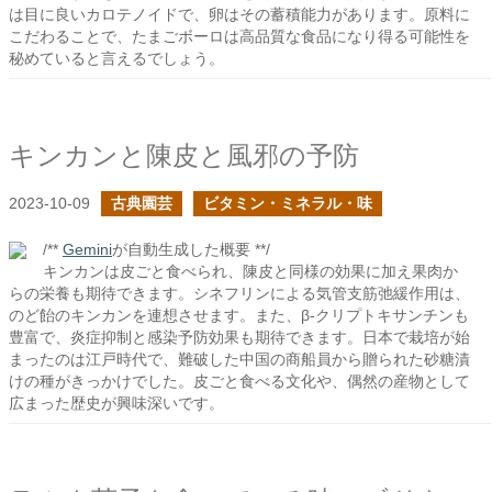
は目に良いカロテノイドで、卵はその蓄積能力があります。原料に
こだわることで、たまごボーロは高品質な食品になり得る可能性を
秘めていると言えるでしょう。
キンカンと陳皮と風邪の予防
2023-10-09
古典園芸
ビタミン・ミネラル・味
/**
Gemini
が自動生成した概要 **/
キンカンは皮ごと食べられ、陳皮と同様の効果に加え果肉か
らの栄養も期待できます。シネフリンによる気管支筋弛緩作用は、
のど飴のキンカンを連想させます。また、β-クリプトキサンチンも
豊富で、炎症抑制と感染予防効果も期待できます。日本で栽培が始
まったのは江戸時代で、難破した中国の商船員から贈られた砂糖漬
けの種がきっかけでした。皮ごと食べる文化や、偶然の産物として
広まった歴史が興味深いです。