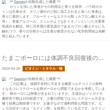
/**
Gemini
が自動生成した概要 **/
カリンを頂いた筆者がその利用法と香りを探求。バラ科のカ
リンは生食せず、カリン酒やのど飴に加工されると知った筆者は、
香りに着目します。フルーティーなエステル類（カプロン酸エチル
等）、青葉アルコール、スミレのようなβ-イオノンといった主要香
気成分を解説。特に日本酒の香気成分であるカプロン酸エチルにも
触れつつ、香りの分析からは生食が推奨されない化学的理由は未解
明と結んでいます。
たまごボーロには体調不良回復後のサプリメントのような可能性はあるか？
2024-04-28
ビタミン・ミネラル・味
/**
Gemini
が自動生成した概要 **/
この記事は、体調不良時に不足する糖質コルチコイドの材料
となるコレステロールを卵ボーロから摂取できるかを考察していま
す。 卵ボーロには卵黄が含まれていますが、主成分はジャガイモ
澱粉等で卵は10%程度です。少量の摂取ではコレステロール不足を
補う効果は期待薄ですが、お菓子なので過剰摂取も問題です。 む
しろ注目すべきは「ルテイン卵」を使用している点です。ルテイン