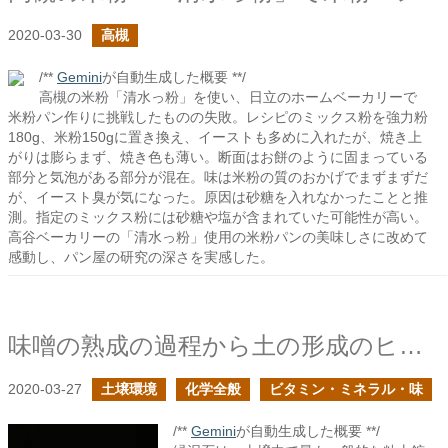
2020-03-30
高槻
/**
Gemini
が自動生成した概要 **/
高槻の米粉「清水っ粉」を使い、日立のホームベーカリーで
米粉パン作りに挑戦したものの失敗。レシピのミックス粉を強力粉
180g、米粉150gに置き換え、イーストも多めに入れたが、焼き上
がりは膨らまず、焼き色も薄い。断面はお餅のように固まっている
部分と気泡がある部分が混在。味は米粉の質のおかげでまずまずだ
が、イースト臭が気になった。原因は砂糖を入れなかったことと推
測。指定のミックス粉には砂糖や塩が含まれていた可能性が高い。
高谷ベーカリーの「清水っ粉」使用の米粉パンの美味しさに改めて
感動し、パン屋の研究の深さを実感した。
味噌の熟成の過程から土の形成のヒントがあるはず
2020-03-27
土壌環境
化学全般
ビタミン・ミネラル・味
/**
Gemini
が自動生成した概要 **/