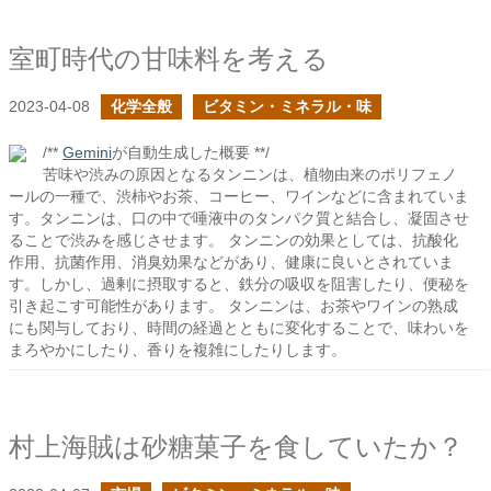
室町時代の甘味料を考える
2023-04-08
化学全般
ビタミン・ミネラル・味
/**
Gemini
が自動生成した概要 **/
苦味や渋みの原因となるタンニンは、植物由来のポリフェノ
ールの一種で、渋柿やお茶、コーヒー、ワインなどに含まれていま
す。タンニンは、口の中で唾液中のタンパク質と結合し、凝固させ
ることで渋みを感じさせます。 タンニンの効果としては、抗酸化
作用、抗菌作用、消臭効果などがあり、健康に良いとされていま
す。しかし、過剰に摂取すると、鉄分の吸収を阻害したり、便秘を
引き起こす可能性があります。 タンニンは、お茶やワインの熟成
にも関与しており、時間の経過とともに変化することで、味わいを
まろやかにしたり、香りを複雑にしたりします。
村上海賊は砂糖菓子を食していたか？