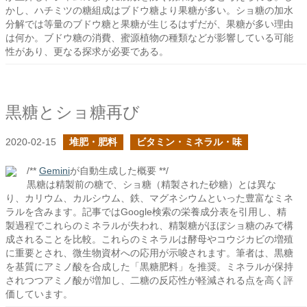
かし、ハチミツの糖組成はブドウ糖より果糖が多い。ショ糖の加水
分解では等量のブドウ糖と果糖が生じるはずだが、果糖が多い理由
は何か。ブドウ糖の消費、蜜源植物の種類などが影響している可能
性があり、更なる探求が必要である。
黒糖とショ糖再び
2020-02-15
堆肥・肥料
ビタミン・ミネラル・味
/**
Gemini
が自動生成した概要 **/
黒糖は精製前の糖で、ショ糖（精製された砂糖）とは異な
り、カリウム、カルシウム、鉄、マグネシウムといった豊富なミネ
ラルを含みます。記事ではGoogle検索の栄養成分表を引用し、精
製過程でこれらのミネラルが失われ、精製糖がほぼショ糖のみで構
成されることを比較。これらのミネラルは酵母やコウジカビの増殖
に重要とされ、微生物資材への応用が示唆されます。筆者は、黒糖
を基質にアミノ酸を合成した「黒糖肥料」を推奨。ミネラルが保持
されつつアミノ酸が増加し、二糖の反応性が軽減される点を高く評
価しています。