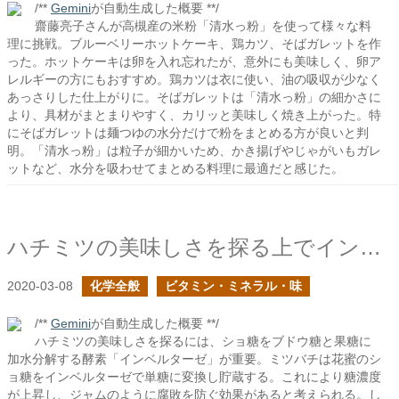
/**
Gemini
が自動生成した概要 **/
齋藤亮子さんが高槻産の米粉「清水っ粉」を使って様々な料
理に挑戦。ブルーベリーホットケーキ、鶏カツ、そばガレットを作
った。ホットケーキは卵を入れ忘れたが、意外にも美味しく、卵ア
レルギーの方にもおすすめ。鶏カツは衣に使い、油の吸収が少なく
あっさりした仕上がりに。そばガレットは「清水っ粉」の細かさに
より、具材がまとまりやすく、カリッと美味しく焼き上がった。特
にそばガレットは麺つゆの水分だけで粉をまとめる方が良いと判
明。「清水っ粉」は粒子が細かいため、かき揚げやじゃがいもガレ
ットなど、水分を吸わせてまとめる料理に最適だと感じた。
ハチミツの美味しさを探る上でインベルターゼが重要であるはず
2020-03-08
化学全般
ビタミン・ミネラル・味
/**
Gemini
が自動生成した概要 **/
ハチミツの美味しさを探るには、ショ糖をブドウ糖と果糖に
加水分解する酵素「インベルターゼ」が重要。ミツバチは花蜜のシ
ョ糖をインベルターゼで単糖に変換し貯蔵する。これにより糖濃度
が上昇し、ジャムのように腐敗を防ぐ効果があると考えられる。し