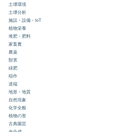
土壌環境
土壌分析
施設・設備・IoT
植物栄養
堆肥・肥料
家畜糞
農薬
獣害
緑肥
稲作
道端
地形・地質
自然現象
化学全般
植物の形
古典園芸
光合成