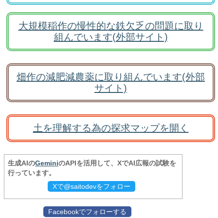
大規模稲作の慢性的な鉄欠乏の問題に取り
組んでいます(外部サイト)
畑作の減肥減農薬に取り組んでいます(外部
サイト)
土を理解する為の探求マップを開く
生成AIの
Gemini
のAPIを活用して、XでAI広報の試験を
行っています。
Xで@saitodevをフォロー
Facebookでフォローする