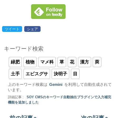
ツイート
シェア
キーワード検索
緑肥
植物
マメ科
草
花
漢方
莢
土手
エビスグサ
決明子
目
上のキーワード検索は
Gemini
を利用して自動生成されて
います。
詳細記事 :
SOY CMSのキーワード自動抽出プラグインで入力補完
機能を追加しました