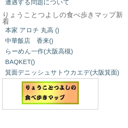
遭遇する問題について
りょうことつよしの食べ歩きマップ新
着
本家 アロチ 丸高 ()
中華飯店 香来()
らーめん一作(大阪高槻)
BAQKET()
箕面デニッシュサトウカエデ(大阪箕面)