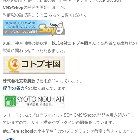
栽培の調査と並行で野菜の販売からネットショップのCMSの
SOY
CMS/Shop
の開発を開始しました。
こちら
※前職の話で詳しくは
をご覧ください。
以前、神奈川県の養鶏場、
株式会社コトブキ園
さんで高品質な鶏糞堆肥の
製造に関わらせていただきました。
株式会社京都農販
で技術顧問をしています。
稲作の省力化
に取り組んでいます。
フリーランスのプログラマとしてSOY CMS/Shopの開発も引き続き行っ
ていますので、サイト構築やプラグインの開発をしています。
他に
Tera school
の小中学生向けのプログラミング教室で教えています。