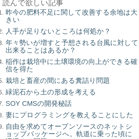
読んで欲しい記事
昨今の肥料不足に関して改善する余地は大
きい
人手が足りないところは何処か？
年々勢いが増すと予想される台風に対して
出来ることはあるか？
稲作は栽培中に土壌環境の向上ができる確
信を得た
栽培と畜産の間にある糞詰り問題
緑泥石から土の形成を考える
SOY CMSの開発秘話
妻にプログラミングを教えることにした
自由を求めてオープンソースのネットシ
ョップパッケージへ。軌道に乗った頃に