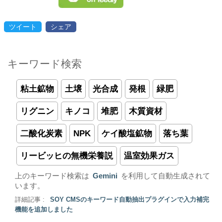
ツイート
シェア
キーワード検索
粘土鉱物
土壌
光合成
発根
緑肥
リグニン
キノコ
堆肥
木質資材
二酸化炭素
NPK
ケイ酸塩鉱物
落ち葉
リービッヒの無機栄養説
温室効果ガス
上のキーワード検索は
Gemini
を利用して自動生成されて
います。
詳細記事 :
SOY CMSのキーワード自動抽出プラグインで入力補完
機能を追加しました