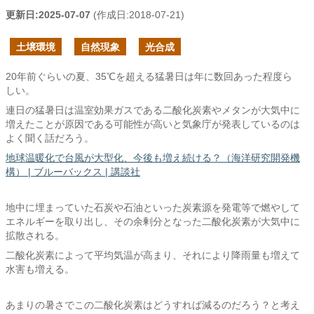
更新日:
2025-07-07
(作成日:
2018-07-21
)
土壌環境
自然現象
光合成
20年前ぐらいの夏、35℃を超える猛暑日は年に数回あった程度ら
しい。
連日の猛暑日は温室効果ガスである二酸化炭素やメタンが大気中に
増えたことが原因である可能性が高いと気象庁が発表しているのは
よく聞く話だろう。
地球温暖化で台風が大型化、今後も増え続ける？（海洋研究開発機
構） | ブルーバックス | 講談社
地中に埋まっていた石炭や石油といった炭素源を発電等で燃やして
エネルギーを取り出し、その余剰分となった二酸化炭素が大気中に
拡散される。
二酸化炭素によって平均気温が高まり、それにより降雨量も増えて
水害も増える。
あまりの暑さでこの二酸化炭素はどうすれば減るのだろう？と考え