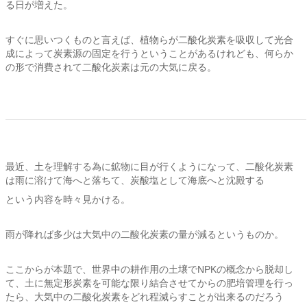
る日が増えた。
すぐに思いつくものと言えば、植物らが二酸化炭素を吸収して光合
成によって炭素源の固定を行うということがあるけれども、何らか
の形で消費されて二酸化炭素は元の大気に戻る。
最近、土を理解する為に鉱物に目が行くようになって、二酸化炭素
は雨に溶けて海へと落ちて、炭酸塩として海底へと沈殿する
という内容を時々見かける。
雨が降れば多少は大気中の二酸化炭素の量が減るというものか。
ここからが本題で、世界中の耕作用の土壌でNPKの概念から脱却し
て、土に無定形炭素を可能な限り結合させてからの肥培管理を行っ
たら、大気中の二酸化炭素をどれ程減らすことが出来るのだろう