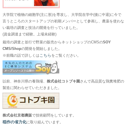
大学院で植物の細胞学(主に形)を専攻し、大学院在学中(後に中退)に今で
言うところのスタートアップの初期メンバーとして参画し、農薬を使わな
い栽培の調査と技法の開発を行っていました。
(資金調達まで経験。上場未経験)
栽培の調査と並行で野菜の販売からネットショップのCMSの
SOY
CMS/Shop
の開発を開始しました。
こちら
※前職の話で詳しくは
をご覧ください。
以前、神奈川県の養鶏場、
株式会社コトブキ園
さんで高品質な鶏糞堆肥の
製造に関わらせていただきました。
株式会社京都農販
で技術顧問をしています。
稲作の省力化
に取り組んでいます。