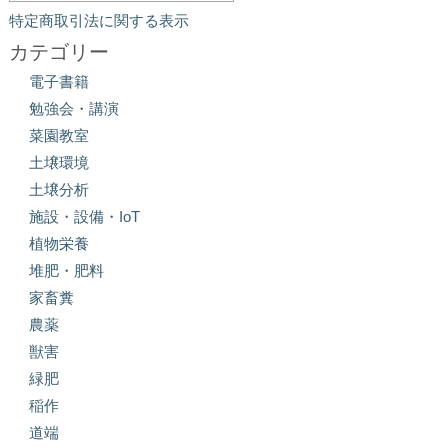
特定商取引法に関する表示
カテゴリー
電子書籍
勉強会・講演
菜園教室
土壌環境
土壌分析
施設・設備・IoT
植物栄養
堆肥・肥料
家畜糞
農薬
獣害
緑肥
稲作
道端