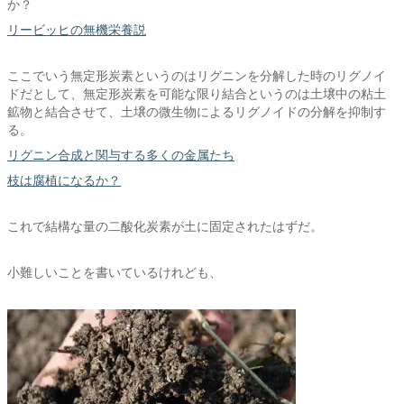
か？
リービッヒの無機栄養説
ここでいう無定形炭素というのはリグニンを分解した時のリグノイ
ドだとして、無定形炭素を可能な限り結合というのは土壌中の粘土
鉱物と結合させて、土壌の微生物によるリグノイドの分解を抑制す
る。
リグニン合成と関与する多くの金属たち
枝は腐植になるか？
これで結構な量の二酸化炭素が土に固定されたはずだ。
小難しいことを書いているけれども、