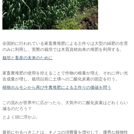
全国的に行われている家畜糞堆肥による土作りは大型の緑肥の生育
のみに利用し、実際の栽培では木質資材由来の堆肥を利用する。
栽培と畜産の未来のために
家畜糞堆肥の使用を控えることで作物の根量が増え、それに伴い光
合成量が増し、栽培以前に土壌への二酸化炭素の固定を行う。
植物ホルモンから再び牛糞堆肥による土作りの価値を問う
この流れが世界中に広がったら、大気中の二酸化炭素はどれくらい
減るのだろう？
とよく頭に浮かぶ。
最初にやるべきことは、キノコの消費量を増やして、優秀な植物性