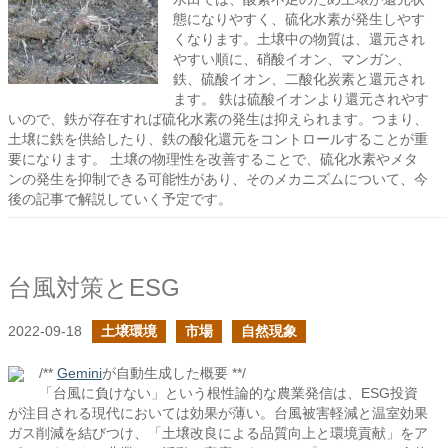
態になりやすく、硫化水素が発生しやす
くなります。土壌中の物質は、還元され
やすい順に、硝酸イオン、マンガン、
鉄、硫酸イオン、二酸化炭素と還元され
ます。 鉄は硫酸イオンより還元されやす
いので、鉄が存在すれば硫化水素の発生は抑えられます。つまり、
土壌に鉄を供給したり、鉄の酸化還元をコントロールすることが重
要になります。 土壌の物理性を改善することで、硫化水素やメタ
ンの発生を抑制できる可能性があり、そのメカニズムについて、今
後の記事で解説していく予定です。
台風対策とESG
2022-09-18
土壌環境
市場
自然現象
/**
Gemini
が自動生成した概要 **/
「台風に負けない」という根性論的な農業発信は、ESG投資
が注目される現代においては効果が薄い。台風被害軽減と温室効果
ガス削減を結びつけ、「土壌改良による品質向上と環境貢献」をア