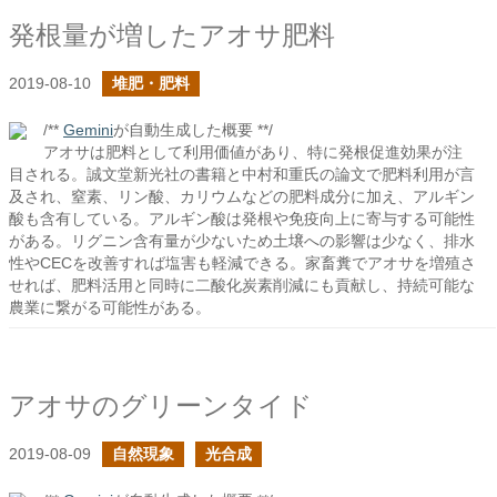
発根量が増したアオサ肥料
2019-08-10
堆肥・肥料
/**
Gemini
が自動生成した概要 **/
アオサは肥料として利用価値があり、特に発根促進効果が注
目される。誠文堂新光社の書籍と中村和重氏の論文で肥料利用が言
及され、窒素、リン酸、カリウムなどの肥料成分に加え、アルギン
酸も含有している。アルギン酸は発根や免疫向上に寄与する可能性
がある。リグニン含有量が少ないため土壌への影響は少なく、排水
性やCECを改善すれば塩害も軽減できる。家畜糞でアオサを増殖さ
せれば、肥料活用と同時に二酸化炭素削減にも貢献し、持続可能な
農業に繋がる可能性がある。
アオサのグリーンタイド
2019-08-09
自然現象
光合成