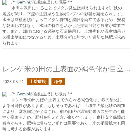
/**
Gemini
が自動生成した概要 **/
水田を乾田にすることでメタン発生は抑えられますが、鉄の
溶脱が減り、下流の生態系や生物ポンプへの影響が懸念されます。
水田は腐植蓄積によってメタン抑制と減肥を両立できるため、安易
な乾田化ではなく、水田の特性を活かした持続可能な農業が重要で
す。また、畑作における過剰な石灰施用も、土壌劣化や温室効果ガ
ス排出増加につながるため、土壌分析に基づいた適切な施肥が求め
られます。
レンゲ米の田の土表面の褐色化が目立つ
2023-05-21
土壌環境
稲作
/**
Gemini
が自動生成した概要 **/
レンゲ米の田んぼの土表面でみられる褐色化は、鉄の酸化に
よる可能性があります。もしそうであれば、土壌中の酸化鉄の増加
により、窒素固定が促進され、稲の倒伏や温室効果ガス発生の可能
性が高まるため、肥料を抑えた方が良いでしょう。食料安全保障の
観点からも、肥料に頼らない稲作は重要であり、米の消費拡大も同
時に考える必要があります。