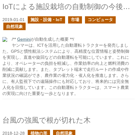
IoTによる施設栽培の自動制御の今後は？
2019-01-01
施設・設備・IoT
市場
コンピュータ
自然現象
/**
Gemini
が自動生成した概要 **/
ヤンマーは、ICTを活用した自動運転トラクターを発売しまし
た。GPSと慣性航法システムにより、高精度な位置情報と姿勢制御
を実現し、直進や旋回などの自動運転を可能にしています。これに
より、オペレーターの負担を軽減し、作業効率の向上と燃料消費の
削減に貢献します。また、タブレット端末で走行ルートの作成や作
業状況の確認ができ、農作業の省力化・省人化を推進します。さら
に、有人監視下での遠隔操作にも対応しており、将来的には完全無
人化を目指しています。この自動運転トラクターは、スマート農業
の実現に向けた重要な一歩となります。
台風の強風で根が切れた木
2018-12-28
植物の形
自然現象