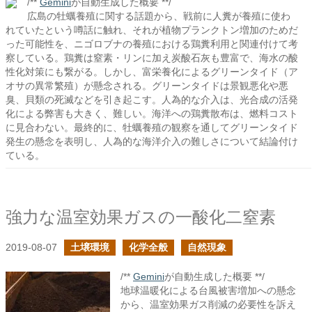
/**
Gemini
が自動生成した概要 **/
広島の牡蠣養殖に関する話題から、戦前に人糞が養殖に使わ
れていたという噂話に触れ、それが植物プランクトン増加のためだ
った可能性を、ニゴロブナの養殖における鶏糞利用と関連付けて考
察している。鶏糞は窒素・リンに加え炭酸石灰も豊富で、海水の酸
性化対策にも繋がる。しかし、富栄養化によるグリーンタイド（ア
オサの異常繁殖）が懸念される。グリーンタイドは景観悪化や悪
臭、貝類の死滅などを引き起こす。人為的な介入は、光合成の活発
化による弊害も大きく、難しい。海洋への鶏糞散布は、燃料コスト
に見合わない。最終的に、牡蠣養殖の観察を通してグリーンタイド
発生の懸念を表明し、人為的な海洋介入の難しさについて結論付け
ている。
強力な温室効果ガスの一酸化二窒素
2019-08-07
土壌環境
化学全般
自然現象
/**
Gemini
が自動生成した概要 **/
地球温暖化による台風被害増加への懸念
から、温室効果ガス削減の必要性を訴え