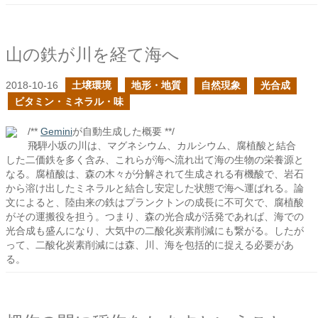
山の鉄が川を経て海へ
2018-10-16
土壌環境
地形・地質
自然現象
光合成
ビタミン・ミネラル・味
/**
Gemini
が自動生成した概要 **/
飛騨小坂の川は、マグネシウム、カルシウム、腐植酸と結合
した二価鉄を多く含み、これらが海へ流れ出て海の生物の栄養源と
なる。腐植酸は、森の木々が分解されて生成される有機酸で、岩石
から溶け出したミネラルと結合し安定した状態で海へ運ばれる。論
文によると、陸由来の鉄はプランクトンの成長に不可欠で、腐植酸
がその運搬役を担う。つまり、森の光合成が活発であれば、海での
光合成も盛んになり、大気中の二酸化炭素削減にも繋がる。したが
って、二酸化炭素削減には森、川、海を包括的に捉える必要があ
る。