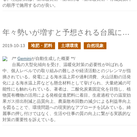
の順序で施用するのが良い。
年々勢いが増すと予想される台風に対して出来ることはあるか？
2019-10-13
堆肥・肥料
土壌環境
自然現象
/**
Gemini
が自動生成した概要 **/
台風の大型化傾向を受け、温暖化対策の必要性が叫ばれる
中、個人レベルでの取り組みの難しさや経済活動とのジレンマが指
摘されている。発電による海水温上昇や過剰消費、火山活動の活発
化による海水温上昇なども懸念材料として挙げられ、大量絶滅の可
能性にも触れられている。著者は、二酸化炭素固定化を目指し、植
物質有機物の活用による発根促進肥料に着目。生産過程での温室効
果ガス排出削減と品質向上、農薬散布回数の減少による利益率向上
を図ることで、環境問題への現実的なアプローチを試みている。綺
麗事の押し付けではなく、生活や仕事の質の向上に繋がる実践的な
対策の重要性を訴えている。