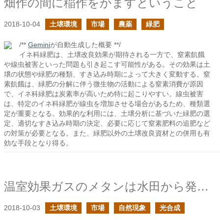
畑作の間に稲作をかますということ
2018-10-04
土壌環境
市場
農薬
緑肥
/**
Gemini
が自動生成した概要 **/
イネ科緑肥は、土壌改良効果が期待される一方で、窒素飢餓
や線虫被害といった問題も引き起こす可能性がある。その効果は土
壌の状態や緑肥の種類、すき込み時期によって大きく変動する。窒
素飢餓は、緑肥の分解に伴う微生物の活動による窒素消費が原因
で、イネ科緑肥は炭素率が高いため特に起こりやすい。線虫被害
は、特定のイネ科緑肥が線虫を増加させる場合があるため、種類選
定が重要となる。効果的な利用には、土壌分析に基づいた緑肥の選
定、適切なすき込み時期の決定、必要に応じて窒素肥料の追肥など
の対策が必要となる。また、緑肥以外の土壌改良資材との併用も有
効な手段となり得る。
温室効果ガスのメタンは水田から発生する
2018-10-03
土壌環境
市場
自然現象
光合成