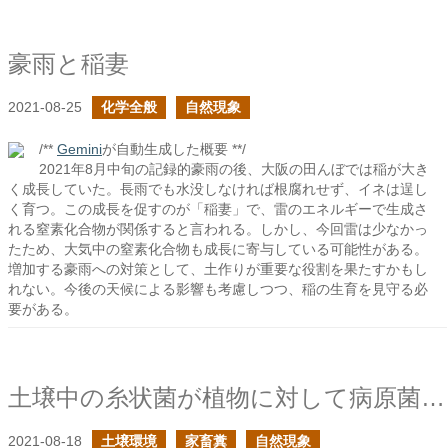
豪雨と稲妻
2021-08-25
化学全般
自然現象
/**
Gemini
が自動生成した概要 **/
2021年8月中旬の記録的豪雨の後、大阪の田んぼでは稲が大き
く成長していた。長雨でも水没しなければ根腐れせず、イネは逞し
く育つ。この成長を促すのが「稲妻」で、雷のエネルギーで生成さ
れる窒素化合物が関係すると言われる。しかし、今回雷は少なかっ
たため、大気中の窒素化合物も成長に寄与している可能性がある。
増加する豪雨への対策として、土作りが重要な役割を果たすかもし
れない。今後の天候による影響も考慮しつつ、稲の生育を見守る必
要がある。
土壌中の糸状菌が植物に対して病原菌となるか共生菌となるか？は施肥次第
2021-08-18
土壌環境
家畜糞
自然現象