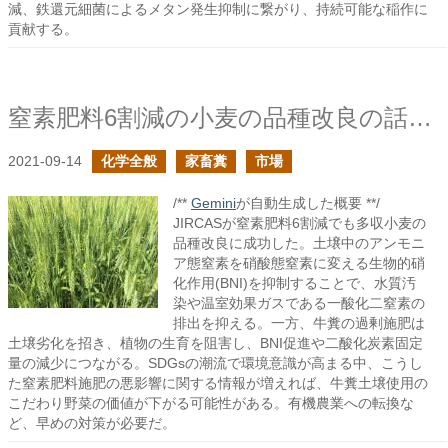
減、鉄還元細菌によるメタン発生抑制に繋がり、持続可能な稲作に
貢献する。
窒素肥料6割減の小麦の品種改良の話題から
2021-09-14
化学全般
家畜糞
市場
/**
Gemini
が自動生成した概要 **/
JIRCASが窒素肥料6割減でも多収小麦の
品種改良に成功した。土壌中のアンモニ
ア態窒素を硝酸態窒素に変える生物的硝
化作用(BNI)を抑制することで、水質汚
染や温室効果ガスである一酸化二窒素の
排出を抑える。一方、牛糞の過剰施肥は
土壌劣化を招き、植物の生育を阻害し、BNI促進や二酸化炭素固定
量の減少につながる。SDGsの潮流で環境意識が高まる中、こうし
た窒素肥料施肥の悪影響に関する情報が増えれば、牛糞土壌使用の
こだわり野菜の価値が下がる可能性がある。有機農業への転換な
ど、早めの対策が必要だ。