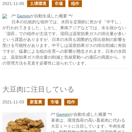
2021-11-05
土壌環境
市場
稲作
/**
Gemini
が自動生成した概要 **/
日本の伝統的な稲作では、水田を定期的に乾かす「中干し」
が行われてきました。しかし、東南アジアなどでは、水を抜かない
「湿田」での稲作が主流です。湿田は温室効果ガスの排出量が多い
という課題がありますが、日本の水田も国際的な排出規制の影響を
受ける可能性があります。中干しは温室効果ガスの排出削減に有効
ですが、猛暑による稲の生育への影響が懸念されます。日本の水田
は、温室効果ガス排出量の削減と気候変動への適応の両面から、そ
の管理方法を見直す必要性に迫られています。
大豆肉に注目している
2021-11-03
家畜糞
市場
稲作
/**
Gemini
が自動生成した概要 **/
著者は、環境負荷の高い畜産肉に代わる
大豆ミートに注目しています。牛肉生産