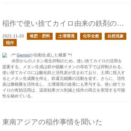
稲作で使い捨てカイロ由来の鉄剤の肥料があれば良い
2021-11-20
堆肥・肥料
土壌環境
化学全般
自然現象
稲作
/**
Gemini
が自動生成した概要 **/
水田からのメタン発生抑制のため、使い捨てカイロの活用を
提案する。メタン生成は鉄や硫酸イオンの存在下では抑制される。
使い捨てカイロには酸化鉄と活性炭が含まれており、土壌に投入す
るとメタン生成菌を抑え、鉄還元細菌の活動を促す。さらに、活性
炭は菌根菌を活性化し、土壌環境の改善にも寄与する。使い捨てカ
イロの有効活用は、温室効果ガス削減と稲作の両立を実現する可能
性を秘めている。
東南アジアの稲作事情を聞いた