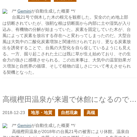
/**
Gemini
が自動生成した概要 **/
台風21号で倒木した木の根元を観察した。安全のため地上部
は切断されていたが、強靭な根は切断面から内部に土や湿気が入り
込み、有機物の分解が始まっていた。炭素を固定していた木が、台
風によって炭素を放出する存在へと変わってしまったのだ。大型台
風は大気中の二酸化炭素増加と関連付けられており、更なる炭素放
出を誘発することで、台風の大型化を自ら促しているようにも見え
る。一方、掘り起こされた土には既に草が生え始めており、その生
命力の強さに感嘆させられる。この出来事は、大気中の温室効果ガ
ス増加と自然界の循環、そして植物の逞しさについて考えさせられ
る契機となった。
高槻樫田温泉が来週で休館になるので行ってきた
2018-12-23
地形・地質
自然現象
高槻
/**
Gemini
が自動生成した概要 **/
高槻樫田温泉が2018年の台風21号の被害により休館。温泉自