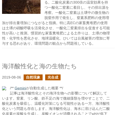
る。二酸化炭素の300倍の温室効果を持
つ一酸化二窒素に着目し、その排出源を
考察。一酸化二窒素は土壌中の微生物の
脱窒作用で発生し、窒素系肥料の使用増
加が排出量増加につながると指摘。特に高ECの家畜糞堆肥の使用
は土壌の硝酸呼吸を活発化させ、一酸化二窒素排出を促進する可能
性が高いと推測。慣習的な家畜糞堆肥による土作りは、土壌の物理
性・化学性を悪化させ、地球温暖化、ひいては台風被害の増加に寄
与する恐れがあり、環境問題の観点から問題視している。
海洋酸性化と海の生物たち
2019-08-06
自然現象
光合成
/**
Gemini
が自動生成した概要 **/
記事は海洋酸性化とその海洋生物への影響について解説して
います。窒素、リン酸、鉄不足の海で微細藻類を増やすことで、二
酸化炭素を吸収し、温暖化対策になる可能性がある一方、海洋酸性
化という問題も存在します。海洋酸性化は、海水に溶け込んだ二酸
化炭素が炭酸を生成し、炭酸イオンが消費されることでpHが低下