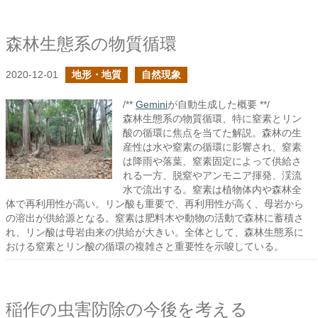
森林生態系の物質循環
2020-12-01
地形・地質
自然現象
/**
Gemini
が自動生成した概要 **/
森林生態系の物質循環、特に窒素とリン
酸の循環に焦点を当てた解説。森林の生
産性は水や窒素の循環に影響され、窒素
は降雨や落葉、窒素固定によって供給さ
れる一方、脱窒やアンモニア揮発、渓流
水で流出する。窒素は植物体内や森林全
体で再利用性が高い。リン酸も重要で、再利用性が高く、母岩から
の溶出が供給源となる。窒素は肥料木や動物の活動で森林に蓄積さ
れ、リン酸は母岩由来の供給が大きい。全体として、森林生態系に
おける窒素とリン酸の循環の複雑さと重要性を示唆している。
稲作の虫害防除の今後を考える