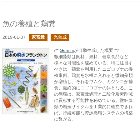
魚の養殖と鶏糞
2019-01-07
家畜糞
光合成
/**
Gemini
が自動生成した概要 **/
微細藻類は飼料、燃料、健康食品など
様々な可能性を秘めている。特に注目す
べきは、鶏糞を利用したニゴロブナの養
殖事例。鶏糞を水槽に入れると微細藻類
が増殖し、それをワムシ、ミジンコが捕
食、最終的にニゴロブナの餌となる。こ
の循環は、家畜糞処理と二酸化炭素削減
に貢献する可能性を秘めている。微細藻
類の増殖サイクルを工業的に確立できれ
ば、持続可能な資源循環システムの構築
に繋がる。