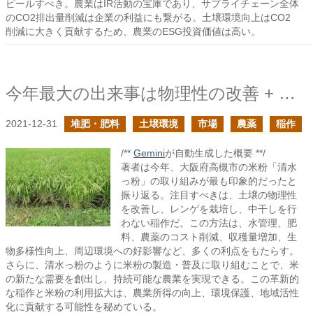
ピールすべき。農業はIR活動の宝庫であり、サプライチェーン全体
のCO2排出量削減は企業の利益にも繋がる。土壌環境向上はCO2
削減に大きく貢献するため、農業のESG投資価値は高い。
今年最大の出来事は物理性の改善 + レンゲ + 中干しなしの稲作によるインパクトを感じたこと
2021-12-31
堆肥・肥料
土壌環境
市場
農薬
稲作
/**
Gemini
が自動生成した概要 **/
著者は今年、大阪府高槻市の米粉「清水
っ粉」の取り組みが最も印象的だったと
振り返る。注目すべきは、土壌の物理性
を改善し、レンゲを栽培し、中干しを行
わない稲作だ。この方法は、水管理、肥
料、農薬のコスト削減、収穫量増加、生
物多様性向上、周辺環境への好影響など、多くの利点をもたらす。
さらに、清水っ粉のように米粉の製造・普及に取り組むことで、米
の新たな需要を創出し、持続可能な農業を実現できる。この革新的
な稲作と米粉の利用拡大は、農業所得の向上、環境保護、地域活性
化に貢献する可能性を秘めている。