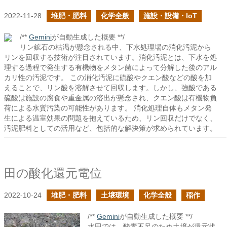
2022-11-28
堆肥・肥料
化学全般
施設・設備・IoT
/**
Gemini
が自動生成した概要 **/
リン鉱石の枯渇が懸念される中、下水処理場の消化汚泥から
リンを回収する技術が注目されています。消化汚泥とは、下水を処
理する過程で発生する有機物をメタン菌によって分解した後のアル
カリ性の汚泥です。 この消化汚泥に硫酸やクエン酸などの酸を加
えることで、リン酸を溶解させて回収します。しかし、強酸である
硫酸は施設の腐食や重金属の溶出が懸念され、クエン酸は有機物負
荷による水質汚染の可能性があります。 消化処理自体もメタン発
生による温室効果の問題を抱えているため、リン回収だけでなく、
汚泥肥料としての活用など、包括的な解決策が求められています。
田の酸化還元電位
2022-10-24
堆肥・肥料
土壌環境
化学全般
稲作
/**
Gemini
が自動生成した概要 **/
水田では、酸素不足のため土壌が還元状