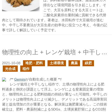
は、飼料穀物や森林伐採、温室効果ガス
排出など環境問題を引き起こします。そ
こで、大豆を原料とする大豆ミートは、
二酸化炭素排出量削減に貢献できる代替
肉として期待されています。著者は、水田転作で大豆栽培が進む
中、中干し不要農法が大豆生産の効率化に役立つと考え、今後の記
事で詳しく解説していく予定です。
物理性の向上 + レンゲ栽培 + 中干しなしの稲作の新たに生じた課題
2021-10-08
堆肥・肥料
土壌環境
農薬
緑肥
光合成
稲作
/**
Gemini
が自動生成した概要 **/
レンゲ栽培と中干しなし稲作で、土壌の物理性向上による肥
料過多と倒伏が課題として浮上。レンゲによる窒素固定量の増加
と、物理性向上による肥料効能の持続が重なった可能性。中干しの
メリットは物理性向上により減少し、デメリットである高温障害回
避と益虫増加の方が重要となる。解決策は施肥量減らし。この技術
確立は、肥料・農薬削減によるSDGs、土壌炭素貯留によるCO2削