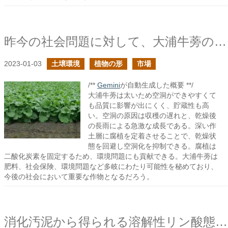
昨今の社会問題に対して、大浦牛蒡の持つ可能性に期待するの続き
2023-01-03
土壌環境
植物の形
市場
/**
Gemini
が自動生成した概要 **/
大浦牛蒡は太いため空洞ができやすくて
も品質に影響が出にくく、貯蔵性も高
い。空洞の原因は収穫の遅れと、乾燥後
の長雨による急激な成長である。深い作
土層に腐植を定着させることで、乾燥状
態を回避し空洞化を抑制できる。腐植は
二酸化炭素を固定するため、環境問題にも貢献できる。大浦牛蒡は
肥料、社会保険、環境問題など多岐にわたり可能性を秘めており、
今後の社会において重要な作物となるだろう。
消化汚泥から得られる溶解性リン酸態リン