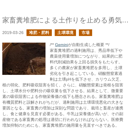
家畜糞堆肥による土作りを止める勇気を
2019-03-26
堆肥・肥料
土壌環境
市場
/**
Gemini
が自動生成した概要 **/
家畜糞堆肥の過剰施用は、秀品率低下や
農薬使用量増加につながり、結果的に肥
料代削減効果を上回る損失をもたらす。
多くの農家が家畜糞堆肥を多用し、土壌
劣化を引き起こしている。硝酸態窒素過
剰は土壌pHを低下させ、カリウム欠乏、
根の弱化、肥料吸収阻害を招く。さらに、硝酸態窒素は発根を阻害
し、土壌水分や肥料分の吸収量を低下させる。結果として、微量要
素の吸収阻害による作物栄養価の低下も懸念される。家畜糞堆肥は
有機質肥料と誤解されがちだが、過剰施用は土壌環境悪化の大きな
要因となる。家畜糞の増加は深刻な問題であり、栽培と畜産が連携
し、食と健康を見直す必要がある。牛乳は栄養価が高いが、その副
産物である家畜糞の処理は適切に行われなければならない。医療費
増加抑制のためにも、家畜糞堆肥の施用量を見直すべきである。