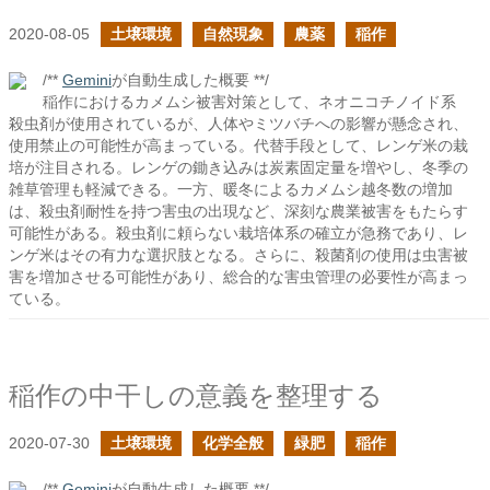
2020-08-05
土壌環境
自然現象
農薬
稲作
/**
Gemini
が自動生成した概要 **/
稲作におけるカメムシ被害対策として、ネオニコチノイド系
殺虫剤が使用されているが、人体やミツバチへの影響が懸念され、
使用禁止の可能性が高まっている。代替手段として、レンゲ米の栽
培が注目される。レンゲの鋤き込みは炭素固定量を増やし、冬季の
雑草管理も軽減できる。一方、暖冬によるカメムシ越冬数の増加
は、殺虫剤耐性を持つ害虫の出現など、深刻な農業被害をもたらす
可能性がある。殺虫剤に頼らない栽培体系の確立が急務であり、レ
ンゲ米はその有力な選択肢となる。さらに、殺菌剤の使用は虫害被
害を増加させる可能性があり、総合的な害虫管理の必要性が高まっ
ている。
稲作の中干しの意義を整理する
2020-07-30
土壌環境
化学全般
緑肥
稲作
/**
Gemini
が自動生成した概要 **/