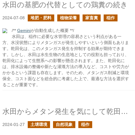
水田の基肥の代替としての鶏糞の続き
2024-07-08
堆肥・肥料
植物栄養
家畜糞
稲作
/**
Gemini
が自動生成した概要 **/
水田は、稲作に必要な水管理の容易さという利点がある一
方、水没状態によりメタンガスが発生しやすいという側面もありま
す。乾田化は、このメタンガス発生を抑制する効果が期待できま
す。しかし、水田は水生生物の生息地としての役割も担っており、
乾田化によって生態系への影響が懸念されます。また、乾田化に
は、排水設備の整備や新たな灌漑方法の導入など、コストや労力が
かかるという課題も存在します。そのため、メタンガス削減と環境
保全、コスト面などを総合的に考慮した上で、最適な方法を選択す
ることが重要です。
水田からメタン発生を気にして乾田にすることは良い手なのだろうか？
2024-01-27
土壌環境
自然現象
稲作