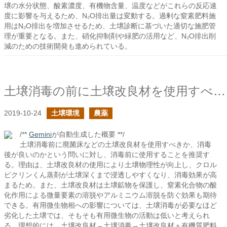
壌の水分状態、酸素濃度、有機物含量、温度などがこれらの反応速
度に影響を与えるため、N₂O排出量は変動する。過剰な窒素肥料施
用はN₂O排出を増加させるため、土壌診断に基づいた適切な施肥管
理が重要となる。また、硝化抑制剤や緑肥の活用など、N₂O排出削
減のための技術開発も進められている。
土壌消毒の前に土壌改良材を使用すべきか？
2019-10-24
土壌環境
農薬
/**
Gemini
が自動生成した概要 **/
土壌消毒前に廃菌床などの土壌改良材を使用すべきか、消毒
後が良いのかという問いに対し、消毒前に使用することを推奨す
る。理由は、土壌改良材の使用により土壌物理性が向上し、クロル
ピクリンくん蒸剤が土壌深くまで浸透しやすくなり、消毒効果が高
まるため。また、土壌改良材は土壌鉱物を保護し、窒素化合物の酸
化作用による微量要素の溶脱やアルミニウム溶脱を防ぐ効果も期待
できる。有用微生物相への影響については、土壌消毒が必要なほど
劣化した土壌では、そもそも有用微生物の活動は低いと考えられ
る。理想的には、土壌改良材→土壌消毒→土壌改良材＋有機質肥料