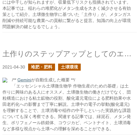
には中干しが知られますが、収量低下リスクも指摘されています。
本記事では、稲わらの堆肥化がメタン生成を大きく減少させる有効
策として紹介。土壌微生物学に基づいた「土作り」が、メタンガス
削減や持続可能な農業への貢献に繋がると提言。知識の向上が環境
問題解決の鍵となるでしょう。
土作りのステップアップとしてのエッセンシャル土壌微生物学を薦める
2021-04-30
堆肥・肥料
土壌環境
/**
Gemini
が自動生成した概要 **/
「エッセンシャル土壌微生物学 作物生産のための基礎」は土
作りに興味のある人にオススメ。土壌微生物の働きだけでなく、団
粒構造における粘土鉱物の役割、酸化還元電位による肥料効果や水
田老朽化への影響まで丁寧に解説。土壌中の電子の挙動(酸化還元)
を理解することで、土壌消毒や稲作の中干しといった実践的な課題
についても深く考察できる。関連する記事では、緑泥石、メタン発
生、ポリフェノール鉄錯体、コウジカビ、ベントナイト、土壌消毒
など多様な視点から土壌への理解を深めることができる。