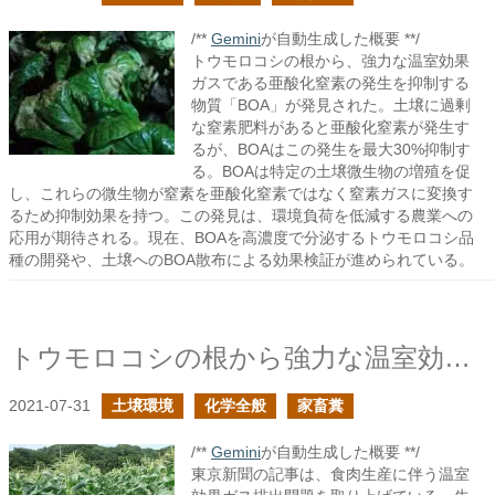
/**
Gemini
が自動生成した概要 **/
トウモロコシの根から、強力な温室効果
ガスである亜酸化窒素の発生を抑制する
物質「BOA」が発見された。土壌に過剰
な窒素肥料があると亜酸化窒素が発生す
るが、BOAはこの発生を最大30%抑制す
る。BOAは特定の土壌微生物の増殖を促
し、これらの微生物が窒素を亜酸化窒素ではなく窒素ガスに変換す
るため抑制効果を持つ。この発見は、環境負荷を低減する農業への
応用が期待される。現在、BOAを高濃度で分泌するトウモロコシ品
種の開発や、土壌へのBOA散布による効果検証が進められている。
トウモロコシの根から強力な温室効果ガスの発生を抑える物質が発見された
2021-07-31
土壌環境
化学全般
家畜糞
/**
Gemini
が自動生成した概要 **/
東京新聞の記事は、食肉生産に伴う温室