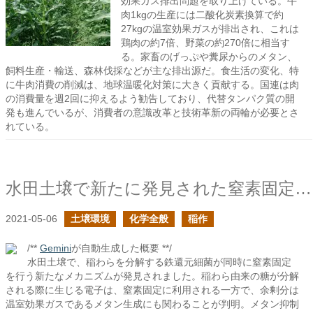
効果ガス排出問題を取り上げている。牛
肉1kgの生産には二酸化炭素換算で約
27kgの温室効果ガスが排出され、これは
鶏肉の約7倍、野菜の約270倍に相当す
る。家畜のげっぷや糞尿からのメタン、
飼料生産・輸送、森林伐採などが主な排出源だ。食生活の変化、特
に牛肉消費の削減は、地球温暖化対策に大きく貢献する。国連は肉
の消費量を週2回に抑えるよう勧告しており、代替タンパク質の開
発も進んでいるが、消費者の意識改革と技術革新の両輪が必要とさ
れている。
水田土壌で新たに発見された窒素固定を行う細菌について
2021-05-06
土壌環境
化学全般
稲作
/**
Gemini
が自動生成した概要 **/
水田土壌で、稲わらを分解する鉄還元細菌が同時に窒素固定
を行う新たなメカニズムが発見されました。稲わら由来の糖が分解
される際に生じる電子は、窒素固定に利用される一方で、余剰分は
温室効果ガスであるメタン生成にも関わることが判明。メタン抑制