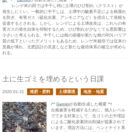
レンゲ米の田では中干し時に土壌のひび割れ（クラスト）が
発生しにくい。一般的に中干しは、土壌中の酸素不足による根腐れ
を防ぎ、有害ガス（硫化水素、アンモニアなど）を排出して発根を
促進するとされる。しかし、レンゲによる土壌改良は、これらの有
害ガスの発生自体を抑制するため、ひび割れが少なくても悪影響は
小さいと考えられる。中干しには根の損傷や新たな根のROLバリア
質の低下といったデメリットもあるため、レンゲ米栽培では従来の
意義が薄れ、元肥設計の見直しなど新たな栽培体系の確立が求めら
れる。
土に生ゴミを埋めるという日課
2020-01-21
堆肥・肥料
土壌環境
地形・地質
/**
Gemini
が自動生成した概要 **/
台風被害を軽減するために、個人レベル
でできる対策として、生ゴミの土中埋設
による二酸化炭素排出削減が提案されて
います。埋設方法には、ベントナイト系