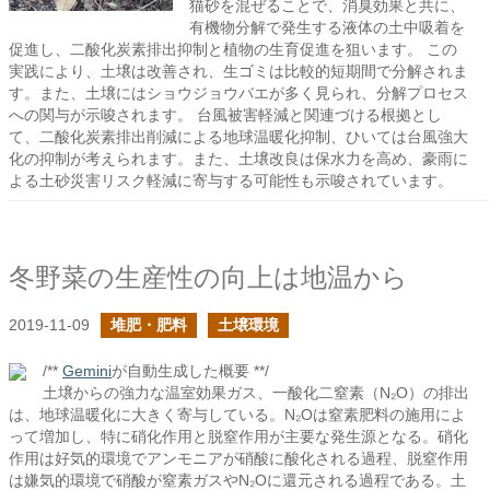
猫砂を混ぜることで、消臭効果と共に、
有機物分解で発生する液体の土中吸着を
促進し、二酸化炭素排出抑制と植物の生育促進を狙います。 この
実践により、土壌は改善され、生ゴミは比較的短期間で分解されま
す。また、土壌にはショウジョウバエが多く見られ、分解プロセス
への関与が示唆されます。 台風被害軽減と関連づける根拠とし
て、二酸化炭素排出削減による地球温暖化抑制、ひいては台風強大
化の抑制が考えられます。また、土壌改良は保水力を高め、豪雨に
よる土砂災害リスク軽減に寄与する可能性も示唆されています。
冬野菜の生産性の向上は地温から
2019-11-09
堆肥・肥料
土壌環境
/**
Gemini
が自動生成した概要 **/
土壌からの強力な温室効果ガス、一酸化二窒素（N₂O）の排出
は、地球温暖化に大きく寄与している。N₂Oは窒素肥料の施用によ
って増加し、特に硝化作用と脱窒作用が主要な発生源となる。硝化
作用は好気的環境でアンモニアが硝酸に酸化される過程、脱窒作用
は嫌気的環境で硝酸が窒素ガスやN₂Oに還元される過程である。土