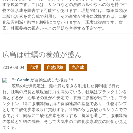
する現象です。これは、サンゴなどの炭酸カルシウムの殻を持つ生
物の殻形成を阻害する可能性があります。理想的には、微細藻類が
二酸化炭素を光合成で利用し、その産物が深海に沈降すれば、二酸
化炭素削減と酸性化抑制につながりますが、現実は複雑です。次
回、牡蠣養殖の視点からこの問題を考察する予定です。
広島は牡蠣の養殖が盛ん
2019-08-04
市場
自然現象
光合成
/**
Gemini
が自動生成した概要 **/
広島の牡蠣養殖は、潮の満ち引きを利用した抑制棚で行わ
れ、牡蠣の成長と環境適応力を高めている。牡蠣はプランクトンを
餌とするが、近年その量が不安定で、養殖に影響が出ている。プラ
ンクトン、特に微細藻類は海の食物連鎖の基盤であり、生物ポンプ
として二酸化炭素吸収に貢献する。牡蠣の殻も炭酸カルシウムでで
きており、同様に二酸化炭素を吸収する。養殖を通して、微細藻類
の繁殖と牡蠣の成長、そして大気中の二酸化炭素濃度の関係が見え
てくる。