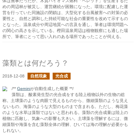
体は無事だったが、木質バイオマス燃料「ペレット」を生産するた
めの周辺林が被災し、運営継続が困難になった。環境に配慮した運
営を行っていた同施設の閉鎖は、大型化する台風被害への対策の必
要性と、自然と調和した持続可能な社会の重要性を改めて示すもの
となった。温泉成分や周辺地質への言及を通し、筆者は環境問題へ
の関心の高さを示している。樫田温泉周辺は植物観察にも適した場
所で、筆者にとって思い入れのある場所であったことが伺える。
藻類とは何だろう？
2018-12-08
自然現象
光合成
/**
Gemini
が自動生成した概要 **/
藻類は、酸素発生型の光合成をする陸上植物以外の生物の総
称。土壌藻のような肉眼で見えるものから、微細藻類のような見え
ないもの、海藻のような大型のものまで含まれる。ただし、梅花藻
のような水草は藻類ではないと思われる。藻類の光合成量は陸上の
植物に匹敵し、気象への影響も大きい。土壌藻を理解するには、微
細藻類や海藻を含む藻類全体の理解、ひいては海の理解が必要かも
しれない。