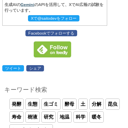
生成AIの
Gemini
のAPIを活用して、XでAI広報の試験を
行っています。
Xで@saitodevをフォロー
Facebookでフォローする
ツイート
シェア
キーワード検索
発酵
生態
生ゴミ
酵母
土
分解
昆虫
寿命
樹液
研究
地温
科学
暖冬