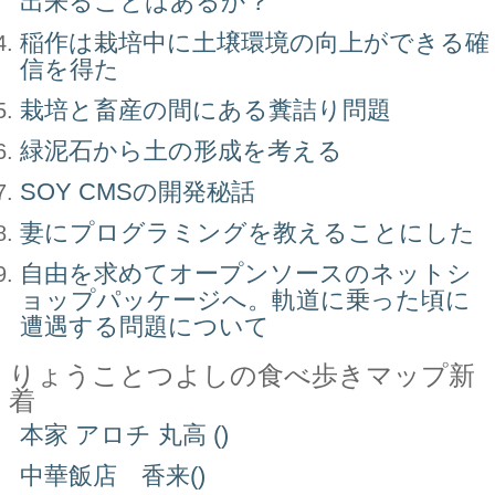
出来ることはあるか？
稲作は栽培中に土壌環境の向上ができる確
信を得た
栽培と畜産の間にある糞詰り問題
緑泥石から土の形成を考える
SOY CMSの開発秘話
妻にプログラミングを教えることにした
自由を求めてオープンソースのネットシ
ョップパッケージへ。軌道に乗った頃に
遭遇する問題について
りょうことつよしの食べ歩きマップ新
着
本家 アロチ 丸高 ()
中華飯店 香来()