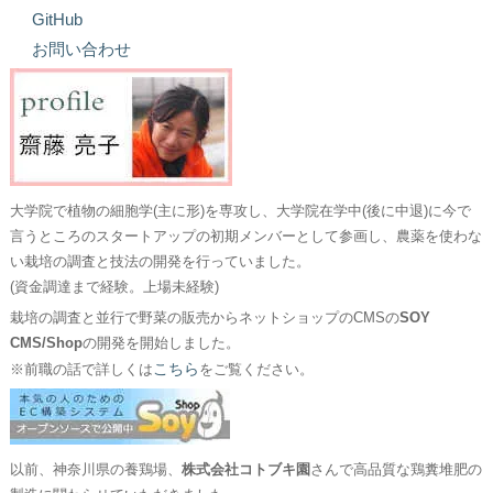
GitHub
お問い合わせ
大学院で植物の細胞学(主に形)を専攻し、大学院在学中(後に中退)に今で
言うところのスタートアップの初期メンバーとして参画し、農薬を使わな
い栽培の調査と技法の開発を行っていました。
(資金調達まで経験。上場未経験)
栽培の調査と並行で野菜の販売からネットショップのCMSの
SOY
CMS/Shop
の開発を開始しました。
こちら
※前職の話で詳しくは
をご覧ください。
以前、神奈川県の養鶏場、
株式会社コトブキ園
さんで高品質な鶏糞堆肥の