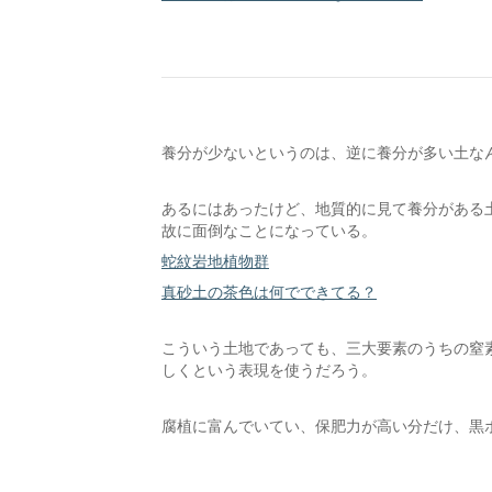
養分が少ないというのは、逆に養分が多い土な
あるにはあったけど、地質的に見て養分がある
故に面倒なことになっている。
蛇紋岩地植物群
真砂土の茶色は何でできてる？
こういう土地であっても、三大要素のうちの窒
しくという表現を使うだろう。
腐植に富んでいてい、保肥力が高い分だけ、黒