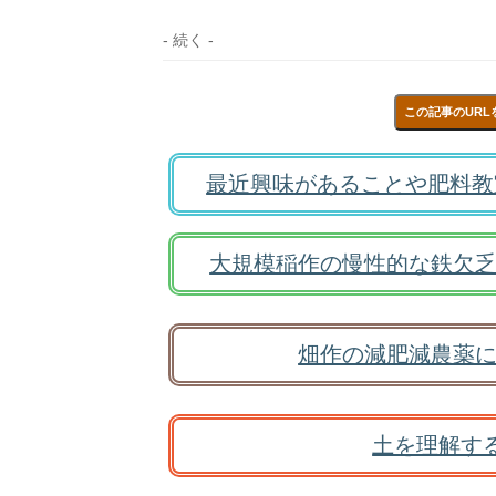
- 続く -
この記事のURL
最近興味があることや肥料教
大規模稲作の慢性的な鉄欠乏
畑作の減肥減農薬に
土を理解す