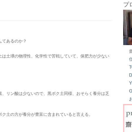
プ
んてあるのか？
土は土壌の物理性、化学性で苦戦していて、保肥力が少ない
T
D
Y
G
素、リン酸は少ないので、黒ボク土同様、おそらく養分は乏
ボク土の方が養分が豊富に含まれていると言える。