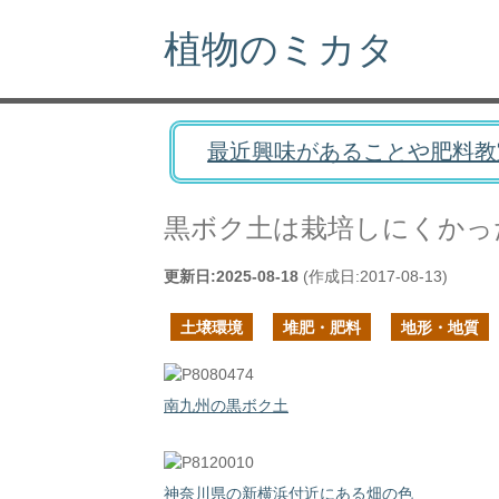
植物のミカタ
最近興味があることや肥料教
黒ボク土は栽培しにくかっ
更新日:
2025-08-18
(作成日:
2017-08-13
)
土壌環境
堆肥・肥料
地形・地質
南九州の黒ボク土
神奈川県の新横浜付近にある畑の色