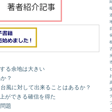
善する余地は大きい
処か？
る台風に対して出来ることはあるか？
向上ができる確信を得た
り問題