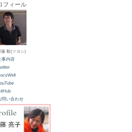
ロフィール
齋藤 毅(ツヨシ)
仕事内容
witter
ocsWell
ouTube
itHub
お問い合わせ