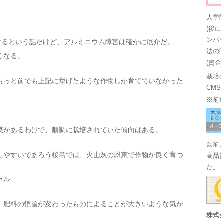
大学
(後
ンバ
するという話だけど、アルミニウム障害は確かに厄介だ。
法の
くなる。
(資
栽培
もっと前でも上記に挙げたような作物しか育てていなかった
CM
※前
菜があるわけで、順調に栽培されていた傾向はある。
以前
しやすいであろう桜島では、火山灰の恩恵で作物が良く育つ
高品
た。
ャル
、肥料の慣習が変わったものによることが大きいような気が
株式