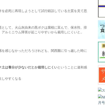
件を必死に再現しようとして試行錯誤している土質を見て思
題として、火山灰由来の黒ボクは腐植に富んで、保水性、排
、アルミニウム障害が起こりやすいから栽培しにくいと。
感を感じなかっただろうけれども、関西圏に引っ越した時に
ク土は養分が少ないだとか栽培しにくい
ということに違和感
生しやすくなる