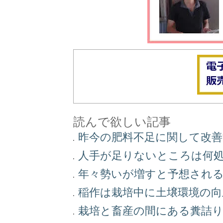
読んで欲しい記事
昨今の肥料不足に関して改
人手が足りないところは何
年々勢いが増すと予想され
稲作は栽培中に土壌環境の
栽培と畜産の間にある糞詰