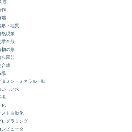
緑肥
稲作
道端
地形・地質
自然現象
化学全般
植物の形
古典園芸
光合成
市場
ビタミン・ミネラル・味
おいしい水
高槻
文化
テスト自動化
プログラミング
コンピュータ