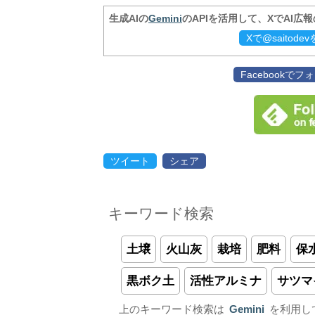
生成AIの
Gemini
のAPIを活用して、XでAI広
Xで@saitod
Facebookで
ツイート
シェア
キーワード検索
土壌
火山灰
栽培
肥料
保
黒ボク土
活性アルミナ
サツマ
上のキーワード検索は
Gemini
を利用し