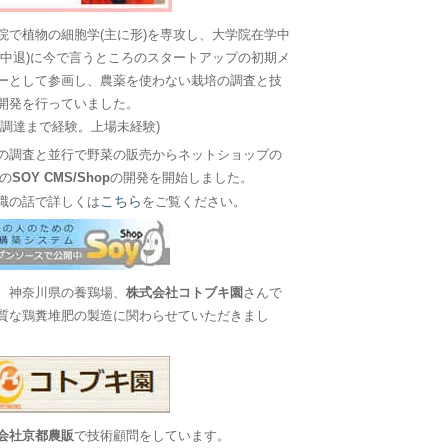
院で植物の細胞学(主に形)を専攻し、大学院在学中
に中退)に今で言うところのスタートアップの初期メ
ーとして参画し、農薬を使わない栽培の調査と技
開発を行っていました。
金調達まで経験。上場未経験)
の調査と並行で野菜の販売からネットショップの
Sの
SOY CMS/Shop
の開発を開始しました。
こちら
職の話で詳しくは
をご覧ください。
、神奈川県の養鶏場、
株式会社コトブキ園
さんで
質な鶏糞堆肥の製造に関わらせていただきまし
会社京都農販
で技術顧問をしています。