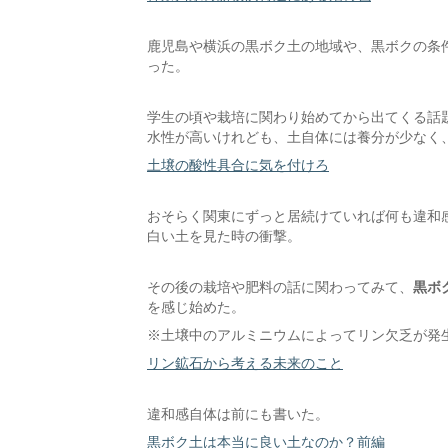
鹿児島や横浜の黒ボク土の地域や、黒ボクの条
った。
学生の頃や栽培に関わり始めてから出てくる話
水性が高いけれども、土自体には養分が少なく
土壌の酸性具合に気を付けろ
おそらく関東にずっと居続けていれば何も違和
白い土を見た時の衝撃。
その後の栽培や肥料の話に関わってみて、
黒ボ
を感じ始めた。
※土壌中のアルミニウムによってリン欠乏が発
リン鉱石から考える未来のこと
違和感自体は前にも書いた。
黒ボク土は本当に良い土なのか？前編