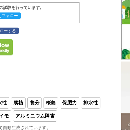
報の試験を行っています。
evをフォロー
フォローする
水性
腐植
養分
桜島
保肥力
排水性
イモ
アルミニウム障害
て自動生成されています。