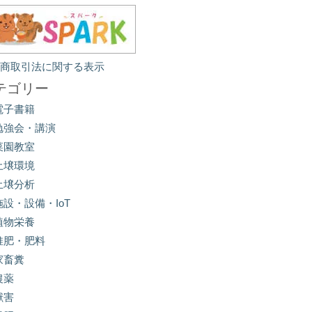
定商取引法に関する表示
テゴリー
電子書籍
勉強会・講演
菜園教室
土壌環境
土壌分析
施設・設備・IoT
植物栄養
堆肥・肥料
家畜糞
農薬
獣害