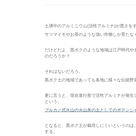
土壌中のアルミニウム(活性アルミナ)が悪さを
サツマイモやお茶のような強い作物しか育たな
だけどだよ、黒ボクのような地域は江戸時代や
のだろうか？
それはないだろう。
黒ボク土の地域であっても各地に様々な伝統野
更に言うと、現在進行形で活性アルミナが発生
という。
ブルカノ式火山の火山灰の土としてのポテンシ
となると、黒ボク土が栽培しにくいというのは
する。