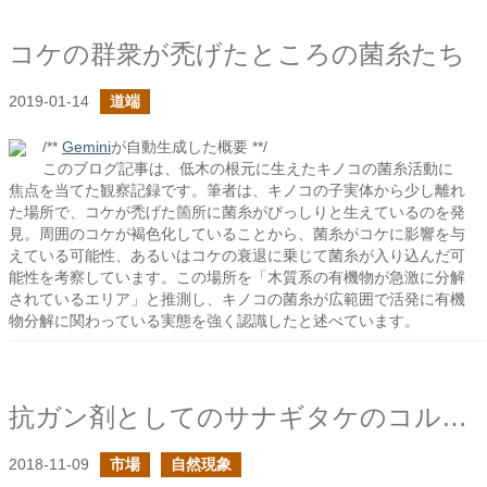
コケの群衆が禿げたところの菌糸たち
2019-01-14
道端
/**
Gemini
が自動生成した概要 **/
このブログ記事は、低木の根元に生えたキノコの菌糸活動に
焦点を当てた観察記録です。筆者は、キノコの子実体から少し離れ
た場所で、コケが禿げた箇所に菌糸がびっしりと生えているのを発
見。周囲のコケが褐色化していることから、菌糸がコケに影響を与
えている可能性、あるいはコケの衰退に乗じて菌糸が入り込んだ可
能性を考察しています。この場所を「木質系の有機物が急激に分解
されているエリア」と推測し、キノコの菌糸が広範囲で活発に有機
物分解に関わっている実態を強く認識したと述べています。
抗ガン剤としてのサナギタケのコルジセピン
2018-11-09
市場
自然現象