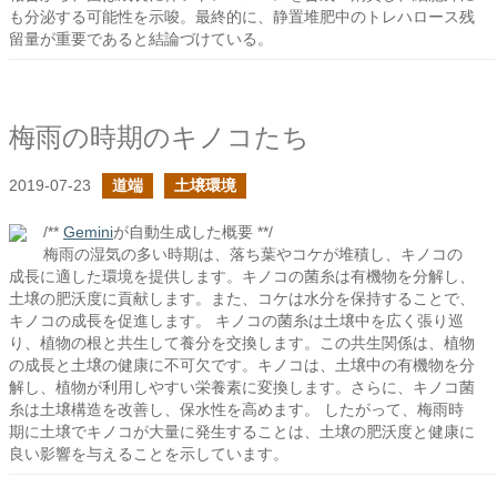
も分泌する可能性を示唆。最終的に、静置堆肥中のトレハロース残
留量が重要であると結論づけている。
梅雨の時期のキノコたち
2019-07-23
道端
土壌環境
/**
Gemini
が自動生成した概要 **/
梅雨の湿気の多い時期は、落ち葉やコケが堆積し、キノコの
成長に適した環境を提供します。キノコの菌糸は有機物を分解し、
土壌の肥沃度に貢献します。また、コケは水分を保持することで、
キノコの成長を促進します。 キノコの菌糸は土壌中を広く張り巡
り、植物の根と共生して養分を交換します。この共生関係は、植物
の成長と土壌の健康に不可欠です。キノコは、土壌中の有機物を分
解し、植物が利用しやすい栄養素に変換します。さらに、キノコ菌
糸は土壌構造を改善し、保水性を高めます。 したがって、梅雨時
期に土壌でキノコが大量に発生することは、土壌の肥沃度と健康に
良い影響を与えることを示しています。