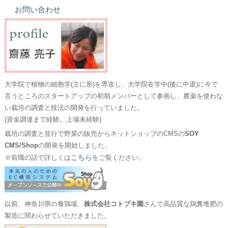
お問い合わせ
大学院で植物の細胞学(主に形)を専攻し、大学院在学中(後に中退)に今で
言うところのスタートアップの初期メンバーとして参画し、農薬を使わな
い栽培の調査と技法の開発を行っていました。
(資金調達まで経験。上場未経験)
栽培の調査と並行で野菜の販売からネットショップのCMSの
SOY
CMS/Shop
の開発を開始しました。
こちら
※前職の話で詳しくは
をご覧ください。
以前、神奈川県の養鶏場、
株式会社コトブキ園
さんで高品質な鶏糞堆肥の
製造に関わらせていただきました。