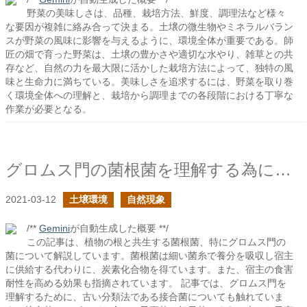
野菜の美味しさは、品種、栽培方法、鮮度、調理法など様々
な要因が複雑に絡み合って決まる。土壌の微生物やミネラルバラン
スが野菜の風味に影響を与えるように、環境全体が重要である。師
匠の畑で育った野菜は、土壌の豊かさや適切な水やり、雑草との共
存など、自然の力を最大限に活かした栽培方法によって、独特の風
味と生命力に満ちている。美味しさを追求するには、野菜を取り巻
く環境全体への理解と、栽培から調理までの各段階における丁寧な
作業が必要となる。
グロムス門の菌根菌を理解する為に古い分類法についてを学ぶ
2021-03-12
土壌環境
自然現象
/**
Gemini
が自動生成した概要 **/
この記事は、植物の根と共生する菌根菌、特にグロムス門の
菌について解説しています。菌根菌は細い菌糸で養分を吸収し宿主
に供給する代わりに、炭素化合物を得ています。また、宿主の食害
耐性を高める効果も指摘されています。 記事では、グロムス門を
理解するために、古い分類法である接合菌についても触れていま