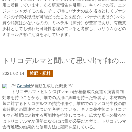
用に着目しています。ある研究報告を引用し、キャベツの芯、ニン
ジン・ジャガイモの皮、そして特にバナナの皮を培地としてブナシ
メジの子実体形成が可能だったことを紹介。バナナの皮はタンパク
質や脂質は少ないものの、ミネラル（灰分）が豊富であり、有機質
肥料としても優れた可能性を秘めていると考察し、カリウムなどの
ミネラル含有に期待を示しています。
トリコデルマと聞いて思い出す師の言葉
2021-02-14
堆肥・肥料
/**
Gemini
が自動生成した概要 **/
トリコデルマ・ビレンス(T.virens)が植物成長促進や病害抑制
効果を持つことから、畑での活用に興味を持った筆者は、木材腐朽
菌に対するトリコデルマの拮抗作用や、堆肥でのキノコ発生後の散
布時期との関連性について考察している。キノコ発生後にトリコデ
ルマが堆肥に定着する可能性を推測しつつも、広大な畑への散布で
はトリコデルマが優勢になるには量が必要だと考え、トリコデルマ
含有堆肥の効果的な使用方法に疑問を呈している。