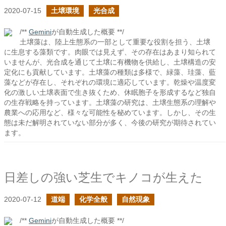
2020-07-15
土壌環境
光合成
/**
Gemini
が自動生成した概要 **/
土壌藻は、陸上生態系の一部として重要な役割を担う、土壌
に生息する藻類です。肉眼では見えず、その存在はあまり知られて
いませんが、光合成を通じて土壌に有機物を供給し、土壌構造の安
定化にも貢献しています。土壌藻の種類は多様で、緑藻、珪藻、藍
藻などが存在し、それぞれの環境に適応しています。乾燥や温度変
化の激しい土壌表面で生き抜くため、休眠胞子を形成するなど独自
の生存戦略を持っています。土壌藻の研究は、土壌生態系の理解や
農業への応用など、様々な可能性を秘めています。しかし、その生
態は未だ解明されていない部分が多く、今後の研究が期待されてい
ます。
日差しの強い芝生でキノコが生えた
2020-07-12
道端
化学全般
自然現象
/**
Gemini
が自動生成した概要 **/