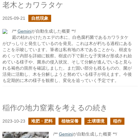
老木とカワラタケ
2025-09-21
自然現象
/**
Gemini
が自動生成した概要 **/
庭の枯れかけたカエデの木に、白色腐朽菌であるカワラタケ
がびっしりと発生しているのを発見。これは木が朽ちる過程にある
ことを示唆しています。筆者は私有地の木であることから、樹皮を
めくって内部を詳細に観察。樹皮の下で新たな子実体が形成され始
めている様子や、菌糸の侵入状況、そして分解が進んでいると見ら
れる褐色の箇所を確認しました。まだ固い部分も残るものの、菌が
活発に活動し、木を分解しようと努めている様子が伺えます。今後
も定期的に木の様子を観察し、変化を追っていく予定です。
稲作の地力窒素を考えるの続き
2023-10-23
堆肥・肥料
植物栄養
土壌環境
稲作
/**
Gemini
が自動生成した概要 **/