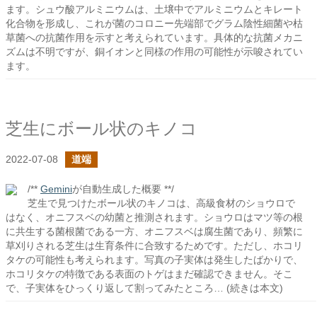
ます。シュウ酸アルミニウムは、土壌中でアルミニウムとキレート
化合物を形成し、これが菌のコロニー先端部でグラム陰性細菌や枯
草菌への抗菌作用を示すと考えられています。具体的な抗菌メカニ
ズムは不明ですが、銅イオンと同様の作用の可能性が示唆されてい
ます。
芝生にボール状のキノコ
2022-07-08
道端
/**
Gemini
が自動生成した概要 **/
芝生で見つけたボール状のキノコは、高級食材のショウロで
はなく、オニフスベの幼菌と推測されます。ショウロはマツ等の根
に共生する菌根菌である一方、オニフスベは腐生菌であり、頻繁に
草刈りされる芝生は生育条件に合致するためです。ただし、ホコリ
タケの可能性も考えられます。写真の子実体は発生したばかりで、
ホコリタケの特徴である表面のトゲはまだ確認できません。そこ
で、子実体をひっくり返して割ってみたところ… (続きは本文)