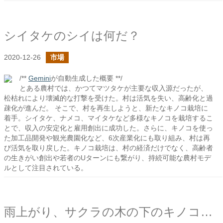
シイタケのシイは何だ？
2020-12-26
市場
/**
Gemini
が自動生成した概要 **/
とある農村では、かつてマツタケが主要な収入源だったが、
松枯れにより壊滅的な打撃を受けた。村は活気を失い、高齢化と過
疎化が進んだ。 そこで、村を再生しようと、新たなキノコ栽培に
着手。シイタケ、ナメコ、マイタケなど多様なキノコを栽培するこ
とで、収入の安定化と雇用創出に成功した。さらに、キノコを使っ
た加工品開発や観光農園化など、6次産業化にも取り組み、村は再
び活気を取り戻した。キノコ栽培は、村の経済だけでなく、高齢者
の生きがい創出や若者のUターンにも繋がり、持続可能な農村モデ
ルとして注目されている。
雨上がり、サクラの木の下のキノコたち