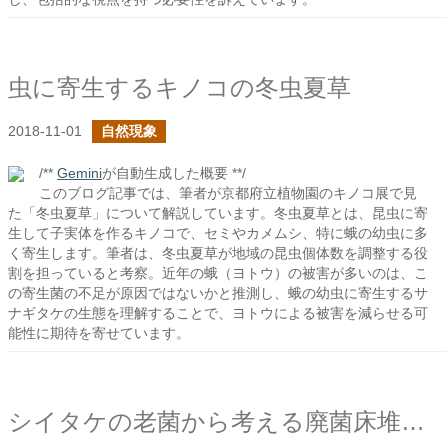
虫に寄生するキノコの冬虫夏草
2018-11-01
自然現象
/**
Gemini
が自動生成した概要 **/
このブログ記事では、筆者が京都府立植物園のキノコ展で見
た「冬虫夏草」について解説しています。冬虫夏草とは、昆虫に寄
生して子実体を作るキノコで、セミやカメムシ、特に蛾の幼虫に多
く寄生します。筆者は、冬虫夏草が地域の昆虫個体数を調整する役
割を担っていると考察。近年の蛾（ヨトウ）の被害が多いのは、こ
の寄生菌の不足が原因ではないかと推測し、蛾の幼虫に寄生するサ
ナギタケの生態を理解することで、ヨトウによる被害を減らせる可
能性に期待を寄せています。
シイタケの老菌から考える廃菌床堆肥の質