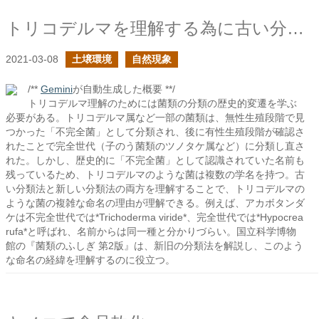
トリコデルマを理解する為に古い分類法についてを学ぶ
2021-03-08
土壌環境
自然現象
/**
Gemini
が自動生成した概要 **/
トリコデルマ理解のためには菌類の分類の歴史的変遷を学ぶ
必要がある。トリコデルマ属など一部の菌類は、無性生殖段階で見
つかった「不完全菌」として分類され、後に有性生殖段階が確認さ
れたことで完全世代（子のう菌類のツノタケ属など）に分類し直さ
れた。しかし、歴史的に「不完全菌」として認識されていた名前も
残っているため、トリコデルマのような菌は複数の学名を持つ。古
い分類法と新しい分類法の両方を理解することで、トリコデルマの
ような菌の複雑な命名の理由が理解できる。例えば、アカボタンダ
ケは不完全世代では*Trichoderma viride*、完全世代では*Hypocrea
rufa*と呼ばれ、名前からは同一種と分かりづらい。国立科学博物
館の『菌類のふしぎ 第2版』は、新旧の分類法を解説し、このよう
な命名の経緯を理解するのに役立つ。