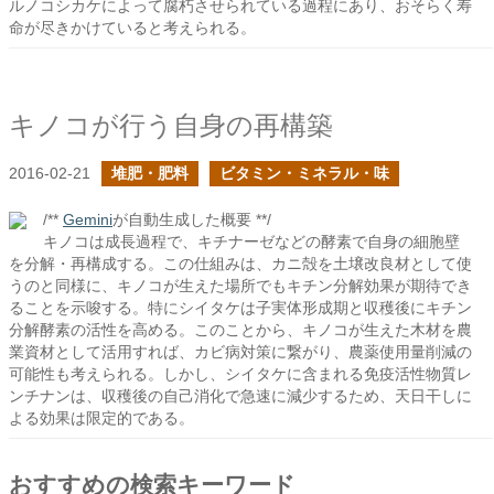
ルノコシカケによって腐朽させられている過程にあり、おそらく寿
命が尽きかけていると考えられる。
キノコが行う自身の再構築
2016-02-21
堆肥・肥料
ビタミン・ミネラル・味
/**
Gemini
が自動生成した概要 **/
キノコは成長過程で、キチナーゼなどの酵素で自身の細胞壁
を分解・再構成する。この仕組みは、カニ殻を土壌改良材として使
うのと同様に、キノコが生えた場所でもキチン分解効果が期待でき
ることを示唆する。特にシイタケは子実体形成期と収穫後にキチン
分解酵素の活性を高める。このことから、キノコが生えた木材を農
業資材として活用すれば、カビ病対策に繋がり、農薬使用量削減の
可能性も考えられる。しかし、シイタケに含まれる免疫活性物質レ
ンチナンは、収穫後の自己消化で急速に減少するため、天日干しに
よる効果は限定的である。
おすすめの検索キーワード