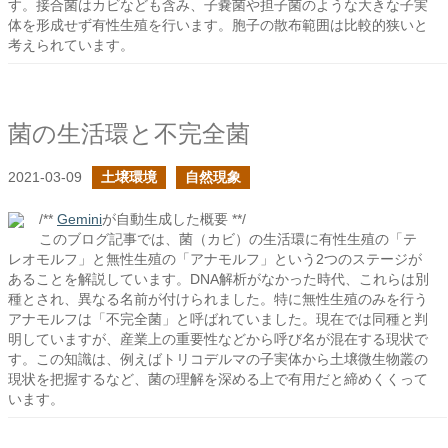
す。接合菌はカビなども含み、子嚢菌や担子菌のような大きな子実
体を形成せず有性生殖を行います。胞子の散布範囲は比較的狭いと
考えられています。
菌の生活環と不完全菌
2021-03-09
土壌環境
自然現象
/**
Gemini
が自動生成した概要 **/
このブログ記事では、菌（カビ）の生活環に有性生殖の「テ
レオモルフ」と無性生殖の「アナモルフ」という2つのステージが
あることを解説しています。DNA解析がなかった時代、これらは別
種とされ、異なる名前が付けられました。特に無性生殖のみを行う
アナモルフは「不完全菌」と呼ばれていました。現在では同種と判
明していますが、産業上の重要性などから呼び名が混在する現状で
す。この知識は、例えばトリコデルマの子実体から土壌微生物叢の
現状を把握するなど、菌の理解を深める上で有用だと締めくくって
います。