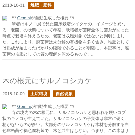
2018-10-31
堆肥・肥料
/**
Gemini
が自動生成した概要 **/
筆者はキノコ展で見た菌床栽培シイタケの、イメージと異な
る「老菌」の状態について考察。栽培者が菌床全体に菌糸が回った
時点で栽培を終えるため、老菌は収穫対象ではないと判明しまし
た。これにより、廃菌床は未分解の有機物を多く含み、堆肥として
は熟成が始まったばかりの段階であることが明確に。本記事は、廃
菌床の堆肥としての質の理解を深めるものです。
木の根元にサルノコシカケ
2018-10-09
土壌環境
自然現象
/**
Gemini
が自動生成した概要 **/
寺の境内の木の根元に、サルノコシカケと思われる硬いコブ
状のキノコが生えていた。サルノコシカケの子実体は非常に硬く、
柄がないものが多い。大部分のサルノコシカケは木材を分解する白
色腐朽菌や褐色腐朽菌で、木と共生はしない。つまり、この木はサ