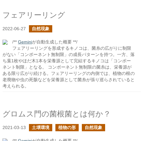
フェアリーリング
2022-06-27
自然現象
/**
Gemini
が自動生成した概要 **/
フェアリーリングを形成するキノコは、菌糸の広がりに制限
がない「コンポーネント無制限」の成長パターンを持つ。一方、落
ち葉1枚やほだ木1本を栄養源として完結するキノコは「コンポー
ネント制限」となる。 コンポーネント無制限の菌糸は、栄養源が
ある限り広がり続ける。フェアリーリングの内側では、植物の根の
老廃物や虫の死骸などを栄養源として菌糸が張り巡らされていると
考えられる。
グロムス門の菌根菌とは何か？
2021-03-13
土壌環境
植物の形
自然現象
/**
Gemini
が自動生成した概要 **/