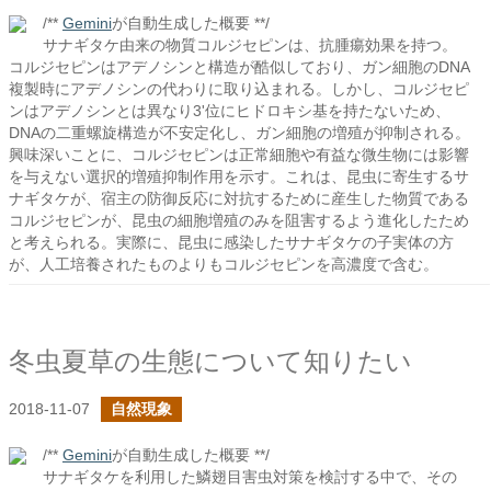
/**
Gemini
が自動生成した概要 **/
サナギタケ由来の物質コルジセピンは、抗腫瘍効果を持つ。
コルジセピンはアデノシンと構造が酷似しており、ガン細胞のDNA
複製時にアデノシンの代わりに取り込まれる。しかし、コルジセピ
ンはアデノシンとは異なり3'位にヒドロキシ基を持たないため、
DNAの二重螺旋構造が不安定化し、ガン細胞の増殖が抑制される。
興味深いことに、コルジセピンは正常細胞や有益な微生物には影響
を与えない選択的増殖抑制作用を示す。これは、昆虫に寄生するサ
ナギタケが、宿主の防御反応に対抗するために産生した物質である
コルジセピンが、昆虫の細胞増殖のみを阻害するよう進化したため
と考えられる。実際に、昆虫に感染したサナギタケの子実体の方
が、人工培養されたものよりもコルジセピンを高濃度で含む。
冬虫夏草の生態について知りたい
2018-11-07
自然現象
/**
Gemini
が自動生成した概要 **/
サナギタケを利用した鱗翅目害虫対策を検討する中で、その