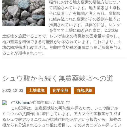
稲作における地力窒素の増強方法につい
て議論されています。地力窒素は土壌粒
子に吸着した有機物と考えられ、腐植酸
に組み込まれた窒素がその役割を担うと
推測されています。具体的には、レンゲ
を育てて土壌に鋤き込む際に、2:1型粘
土鉱物を施肥することで、レンゲ由来の有機物の固定量を増やし、
地力窒素を増強できる可能性が示唆されています。これにより、土
壌の団粒構造も改善され、初期生育や穂の形成にも良い影響を与え
ることが期待されます。
シュウ酸から続く無農薬栽培への道
2022-12-03
土壌環境
化学全般
自然現象
/**
Gemini
が自動生成した概要 **/
この記事は、無農薬栽培の可能性を探るため、シュウ酸アル
ミニウムの抗菌作用に着目しています。アカマツの菌根菌が生成す
るシュウ酸アルミニウムが抗菌作用を示すという報告から、植物の
根からも分泌されるシュウ酸に着目し、そのメカニズムを探ってい