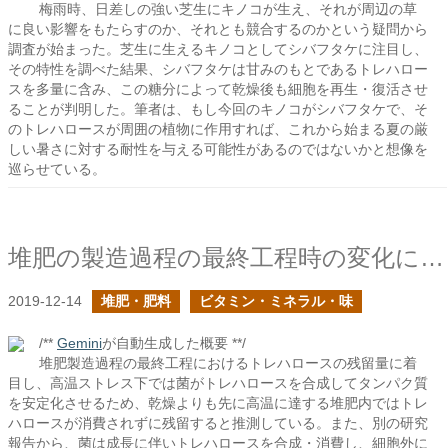
梅雨時、日差しの強い芝生にキノコが生え、それが周辺の草
に良い影響をもたらすのか、それとも競合するのかという疑問から
調査が始まった。芝生に生えるキノコとしてシバフタケに注目し、
その特性を調べた結果、シバフタケは甘みのもとであるトレハロー
スを多量に含み、この糖分によって乾燥後も細胞を再生・復活させ
ることが判明した。筆者は、もし今回のキノコがシバフタケで、そ
のトレハロースが周囲の植物に作用すれば、これから始まる夏の厳
しい暑さに対する耐性を与える可能性があるのではないかと想像を
巡らせている。
堆肥の製造過程の最終工程時の変化に迫るの続き
2019-12-14
堆肥・肥料
ビタミン・ミネラル・味
/**
Gemini
が自動生成した概要 **/
堆肥製造過程の最終工程におけるトレハロースの残留量に着
目し、高温ストレス下では菌がトレハロースを合成してタンパク質
を安定化させるため、乾燥よりも先に高温に達する堆肥内ではトレ
ハロースが消費されずに残留すると推測している。また、別の研究
報告から、菌は成長に伴いトレハロースを合成・消費し、細胞外に