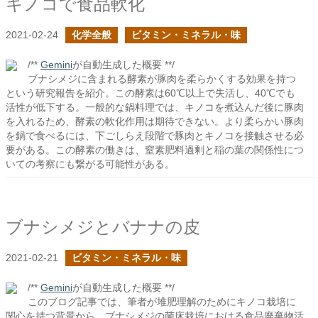
キノコで食品軟化
2021-02-24
化学全般
ビタミン・ミネラル・味
/**
Gemini
が自動生成した概要 **/
ブナシメジに含まれる酵素が豚肉を柔らかくする効果を持つ
という研究報告を紹介。この酵素は60℃以上で失活し、40℃でも
活性が低下する。一般的な鍋料理では、キノコを煮込んだ後に豚肉
を入れるため、酵素の軟化作用は期待できない。より柔らかい豚肉
を鍋で食べるには、下ごしらえ段階で豚肉とキノコを接触させる必
要がある。この酵素の働きは、窒素肥料過剰と稲の葉の関係性につ
いての考察にも繋がる可能性がある。
ブナシメジとバナナの皮
2021-02-21
ビタミン・ミネラル・味
/**
Gemini
が自動生成した概要 **/
このブログ記事では、筆者が堆肥理解のためにキノコ栽培に
関心を持つ背景から、ブナシメジの菌床栽培における食品廃棄物活