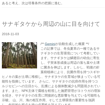
あると考え、次は培養条件の把握に進む。
サナギタケから周辺の山に目を向けて
2018-11-03
/**
Gemini
が自動生成した概要 **/
この記事では、冬虫夏草の一種であるサ
ナギタケの生育環境について考察してい
ます。サナギタケは鱗翅目の幼虫に寄生
し、子実体形成後は周辺の落ち葉や土壌
に菌糸を伸ばします。しかし、戦後の針
葉樹植林により、抗菌作用を持つスギや
ヒノキの葉が土壌に堆積し、サナギタケの生育域が狭まっている可
能性を指摘しています。 さらに、サナギタケの抗癌作用を持つコ
ルジセピンへの注目から、乱獲による個体数減少も問題視されてい
ます。また、NPK主体で腐植を軽視した施肥管理がヨトウガの増加
を招き、サナギタケの生育に間接的な悪影響を与えている可能性も
示唆。 山、川、海の相互作用、そして土壌環境の重要性を強調
し、包括的な視点を持つ必要性を訴えています。