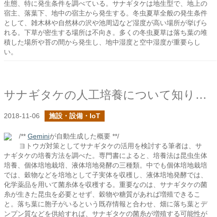
生態、特に発生条件を調べている。サナギタケは地生型で、地上の
宿主、落葉下、地中の宿主から発生する。冬虫夏草全般の発生条件
として、雑木林や自然林の沢や池周辺など湿度が高い場所が挙げら
れる。下草が密生する場所は不向き。多くの冬虫夏草は落ち葉の堆
積した場所や苔の間から発生し、地中湿度と空中湿度が重要らし
い。
サナギタケの人工培養について知りたい
2018-11-06
施設・設備・IoT
/**
Gemini
が自動生成した概要 **/
ヨトウガ対策としてサナギタケの活用を検討する筆者は、サ
ナギタケの培養方法を調べた。専門書によると、培養法は昆虫生体
培養、個体培地栽培、液体培地発酵の三種類。中でも個体培地栽培
では、穀物などを培地として子実体を収穫し、液体培地発酵では、
化学薬品を用いて菌糸体を収穫する。重要なのは、サナギタケの菌
糸が生きた昆虫を必要とせず、穀物や糖質があれば増殖できるこ
と。落ち葉に胞子がいるという既存情報と合わせ、畑に落ち葉とデ
ンプン質などを供給すれば、サナギタケの菌糸が増殖する可能性が