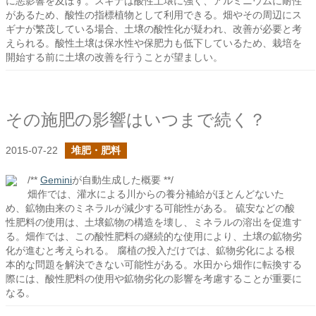
に悪影響を及ぼす。スギナは酸性土壌に強く、アルミニウムに耐性
があるため、酸性の指標植物として利用できる。畑やその周辺にス
ギナが繁茂している場合、土壌の酸性化が疑われ、改善が必要と考
えられる。酸性土壌は保水性や保肥力も低下しているため、栽培を
開始する前に土壌の改善を行うことが望ましい。
その施肥の影響はいつまで続く？
2015-07-22
堆肥・肥料
/**
Gemini
が自動生成した概要 **/
畑作では、灌水による川からの養分補給がほとんどないた
め、鉱物由来のミネラルが減少する可能性がある。 硫安などの酸
性肥料の使用は、土壌鉱物の構造を壊し、ミネラルの溶出を促進す
る。畑作では、この酸性肥料の継続的な使用により、土壌の鉱物劣
化が進むと考えられる。 腐植の投入だけでは、鉱物劣化による根
本的な問題を解決できない可能性がある。水田から畑作に転換する
際には、酸性肥料の使用や鉱物劣化の影響を考慮することが重要に
なる。