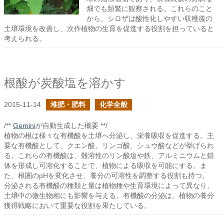
畑でも頻繁に観察される。これらのこと
から、シロザは酸性化しやすい収穫後の
土壌環境を改善し、次作植物の生育を促進する役割を担っていると
考えられる。
根酸が炭酸塩を溶かす
2015-11-14
堆肥・肥料
化学全般
/**
Gemini
が自動生成した概要 **/
植物の根は様々な有機酸を土壌へ分泌し、栄養吸収を促進する。主
要な有機酸として、クエン酸、リンゴ酸、シュウ酸などが挙げられ
る。これらの有機酸は、難溶性のリン酸塩や鉄、アルミニウムと錯
体を形成し可溶化することで、植物による吸収を可能にする。ま
た、根圏のpHを変化させ、養分の可溶性を調整する役割も持つ。
分泌される有機酸の種類と量は植物種や生育環境によって異なり、
土壌中の微生物相にも影響を与える。有機酸の分泌は、植物の養分
獲得戦略において重要な役割を果たしている。