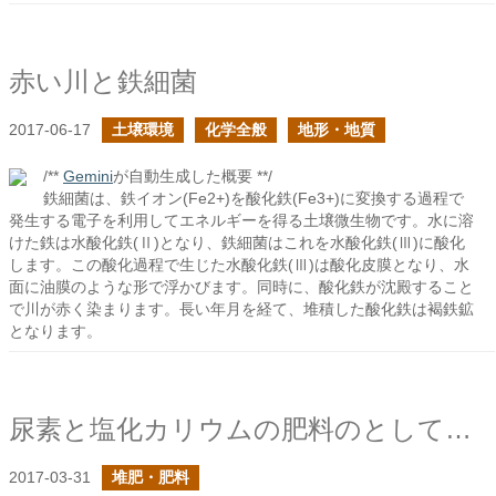
赤い川と鉄細菌
2017-06-17
土壌環境
化学全般
地形・地質
/**
Gemini
が自動生成した概要 **/
鉄細菌は、鉄イオン(Fe2+)を酸化鉄(Fe3+)に変換する過程で
発生する電子を利用してエネルギーを得る土壌微生物です。水に溶
けた鉄は水酸化鉄(Ⅱ)となり、鉄細菌はこれを水酸化鉄(Ⅲ)に酸化
します。この酸化過程で生じた水酸化鉄(Ⅲ)は酸化皮膜となり、水
面に油膜のような形で浮かびます。同時に、酸化鉄が沈殿すること
で川が赤く染まります。長い年月を経て、堆積した酸化鉄は褐鉄鉱
となります。
尿素と塩化カリウムの肥料のとしての使いどころ
2017-03-31
堆肥・肥料