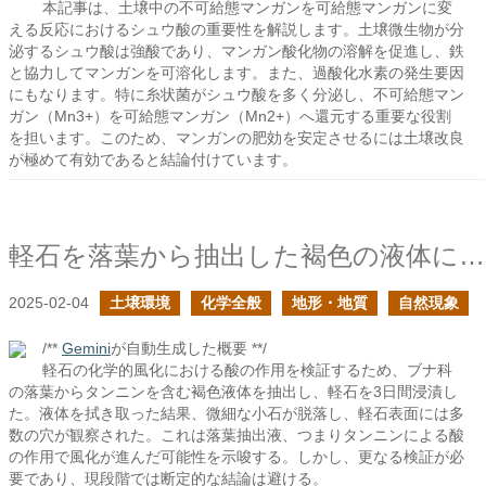
本記事は、土壌中の不可給態マンガンを可給態マンガンに変
える反応におけるシュウ酸の重要性を解説します。土壌微生物が分
泌するシュウ酸は強酸であり、マンガン酸化物の溶解を促進し、鉄
と協力してマンガンを可溶化します。また、過酸化水素の発生要因
にもなります。特に糸状菌がシュウ酸を多く分泌し、不可給態マン
ガン（Mn3+）を可給態マンガン（Mn2+）へ還元する重要な役割
を担います。このため、マンガンの肥効を安定させるには土壌改良
が極めて有効であると結論付けています。
軽石を落葉から抽出した褐色の液体に浸してみた
2025-02-04
土壌環境
化学全般
地形・地質
自然現象
/**
Gemini
が自動生成した概要 **/
軽石の化学的風化における酸の作用を検証するため、ブナ科
の落葉からタンニンを含む褐色液体を抽出し、軽石を3日間浸漬し
た。液体を拭き取った結果、微細な小石が脱落し、軽石表面には多
数の穴が観察された。これは落葉抽出液、つまりタンニンによる酸
の作用で風化が進んだ可能性を示唆する。しかし、更なる検証が必
要であり、現段階では断定的な結論は避ける。