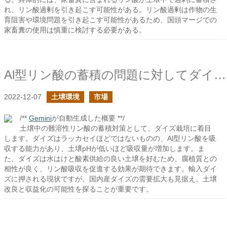
れ、リン酸過剰を引き起こす可能性がある。リン酸過剰は作物の生
育阻害や環境問題を引き起こす可能性があるため、国頭マージでの
家畜糞の使用は慎重に検討する必要がある。
Al型リン酸の蓄積の問題に対してダイズの栽培はどうだろう？
2022-12-07
土壌環境
市場
/**
Gemini
が自動生成した概要 **/
土壌中の難溶性リン酸の蓄積対策として、ダイズ栽培に着目
します。ダイズはラッカセイほどではないものの、Al型リン酸を吸
収する能力があり、土壌pHが低いほど吸収量が増加します。ま
た、ダイズは水はけと酸素供給の良い土壌を好むため、腐植質との
相性が良く、リン酸吸収を促進する効果が期待できます。輸入ダイ
ズに押される現状ですが、国内産ダイズの需要拡大も見据え、土壌
改良と収益化の可能性を探ることが重要です。