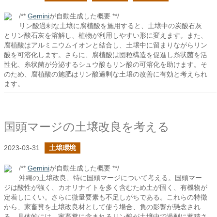
/**
Gemini
が自動生成した概要 **/
リン酸過剰な土壌に腐植酸を施用すると、土壌中の炭酸石灰
とリン酸石灰を溶解し、植物が利用しやすい形に変えます。また、
腐植酸はアルミニウムイオンと結合し、土壌中に留まりながらリン
酸を可溶化します。さらに、腐植酸は団粒構造を促進し糸状菌を活
性化、糸状菌が分泌するシュウ酸もリン酸の可溶化を助けます。そ
のため、腐植酸の施肥はリン酸過剰な土壌の改善に有効と考えられ
ます。
国頭マージの土壌改良を考える
2023-03-31
土壌環境
/**
Gemini
が自動生成した概要 **/
沖縄の土壌改良、特に国頭マージについて考える。国頭マー
ジは酸性が強く、カオリナイトを多く含むため土が固く、有機物が
定着しにくい。さらに微量要素も不足しがちである。これらの特徴
から、家畜糞を土壌改良材として使う場合、負の影響が懸念され
る。具体的には、家畜糞に含まれるリン酸が土壌中で過剰に蓄積さ