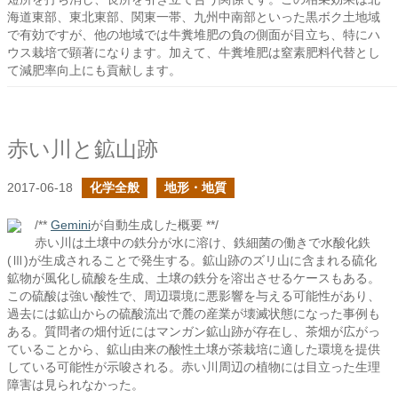
海道東部、東北東部、関東一帯、九州中南部といった黒ボク土地域
で有効ですが、他の地域では牛糞堆肥の負の側面が目立ち、特にハ
ウス栽培で顕著になります。加えて、牛糞堆肥は窒素肥料代替とし
て減肥率向上にも貢献します。
赤い川と鉱山跡
2017-06-18
化学全般
地形・地質
/**
Gemini
が自動生成した概要 **/
赤い川は土壌中の鉄分が水に溶け、鉄細菌の働きで水酸化鉄
(Ⅲ)が生成されることで発生する。鉱山跡のズリ山に含まれる硫化
鉱物が風化し硫酸を生成、土壌の鉄分を溶出させるケースもある。
この硫酸は強い酸性で、周辺環境に悪影響を与える可能性があり、
過去には鉱山からの硫酸流出で麓の産業が壊滅状態になった事例も
ある。質問者の畑付近にはマンガン鉱山跡が存在し、茶畑が広がっ
ていることから、鉱山由来の酸性土壌が茶栽培に適した環境を提供
している可能性が示唆される。赤い川周辺の植物には目立った生理
障害は見られなかった。