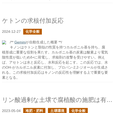
ケトンの求核付加反応
2024-12-27
化学全般
/**
Gemini
が自動生成した概要 **/
キノンはケトンと類似の性質を持つカルボニル基を持ち、腐
植形成に重要な役割を果たす。カルボニル基の炭素は酸素より電気
陰性度が低いためδ+に荷電し、求核剤の攻撃を受けやすい。例え
ば、アセトンは水と反応し、水和反応を起こす。この反応では、水
のOH-がカルボニル炭素に付加し、プロパン-2,2-ジオールが生成さ
れる。この求核付加反応はキノンの反応性を理解する上で重要な要
素となる。
リン酸過剰な土壌で腐植酸の施肥は有効か？
2023-05-04
堆肥・肥料
土壌環境
化学全般