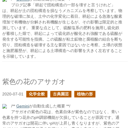
ブログ記事「耕起で団粒構造の一部を壊すと言うけれど」
は、耕起が土の団粒構造を損なうメカニズムを考察しています。物
理的な破壊に加え、土中の化学変化に着目。耕起による急激な酸素
増加で有機物が分解され有機酸が生じるが、その影響は限定的と推
測しています。 重要な点として、硫酸塩系の肥料を施用し硫化鉄
が蓄積した畑で、耕起によって硫化鉄が酸化され強酸である硫酸が
発生する可能性を指摘。この硫酸が粘土鉱物と腐植酸の結合を断ち
切り、団粒構造を破壊する主な要因ではないかと考察。土壌の状態
と施肥履歴が、耕起による土壌構造への影響を大きく左右すること
を示唆しています。
紫色の花のアサガオ
2020-07-01
化学全般
古典園芸
植物の形
/**
Gemini
が自動生成した概要 **/
アサガオの紫色の花は、色素自体が紫色なのではなく、青い
色素を持つ花弁のpH調節機能が欠損していることが原因です。通
常のアサガオは開花に伴いpHが上昇し青くなりますが、紫色のア