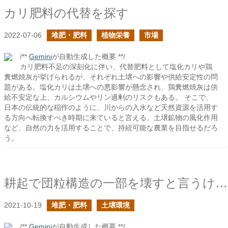
カリ肥料の代替を探す
2022-07-06
堆肥・肥料
植物栄養
市場
/**
Gemini
が自動生成した概要 **/
カリ肥料不足の深刻化に伴い、代替肥料として塩化カリや鶏
糞燃焼灰が挙げられるが、それぞれ土壌への影響や供給安定性の問
題がある。塩化カリは土壌への悪影響が懸念され、鶏糞燃焼灰は供
給不安定な上、カルシウムやリン過剰のリスクもある。 そこで、
日本の伝統的な稲作のように、川からの入水など天然資源を活用す
る方向へ転換すべき時期に来ていると言える。土壌鉱物の風化作用
など、自然の力を活用することで、持続可能な農業を目指せるだろ
う。
耕起で団粒構造の一部を壊すと言うけれど
2021-10-19
堆肥・肥料
土壌環境
/**
Gemini
が自動生成した概要 **/