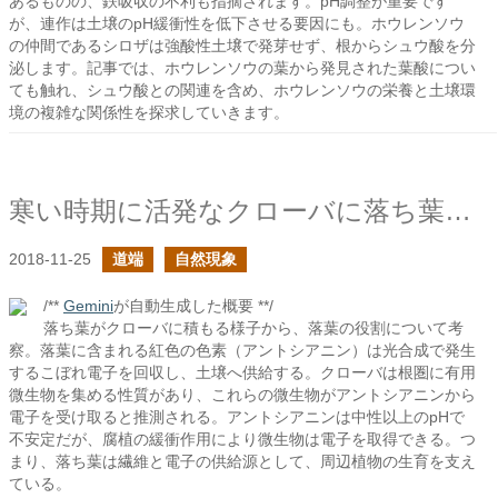
あるものの、鉄吸収の不利も指摘されます。pH調整が重要です
が、連作は土壌のpH緩衝性を低下させる要因にも。ホウレンソウ
の仲間であるシロザは強酸性土壌で発芽せず、根からシュウ酸を分
泌します。記事では、ホウレンソウの葉から発見された葉酸につい
ても触れ、シュウ酸との関連を含め、ホウレンソウの栄養と土壌環
境の複雑な関係性を探求していきます。
寒い時期に活発なクローバに落ち葉が積もる
2018-11-25
道端
自然現象
/**
Gemini
が自動生成した概要 **/
落ち葉がクローバに積もる様子から、落葉の役割について考
察。落葉に含まれる紅色の色素（アントシアニン）は光合成で発生
するこぼれ電子を回収し、土壌へ供給する。クローバは根圏に有用
微生物を集める性質があり、これらの微生物がアントシアニンから
電子を受け取ると推測される。アントシアニンは中性以上のpHで
不安定だが、腐植の緩衝作用により微生物は電子を取得できる。つ
まり、落ち葉は繊維と電子の供給源として、周辺植物の生育を支え
ている。