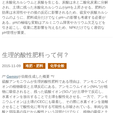
と水酸化カルシウムと炭酸を生じる。炭酸は水と二酸化炭素に分解
され、土壌に残った水酸化カルシウムがpHを上昇させる。肥料の
効果は水溶性やその後の反応に影響されるため、硫安や炭酸カルシ
ウムのように、肥料成分だけでなくpHへの影響も考慮する必要が
ある。pHの極端な変動はアルミニウム障害やカリウム欠乏などを
引き起こし、収量に悪影響を与えるため、NPKだけでなく適切な
pH管理が重要。
生理的酸性肥料って何？
2015-11-09
堆肥・肥料
化学全般
/**
Gemini
が自動生成した概要 **/
硫酸アンモニウムが生理的酸性肥料である理由は、アンモニウムイ
オンの植物吸収と土壌反応にある。アンモニウムイオン(NH₄⁺)が植
物に吸収されると、残った硫酸イオン(SO₄²⁻)が土壌中で反応し、
水素イオンを放出することで土壌を酸性化させる。一方で、アンモ
ニウムイオンは土壌のCECにも吸着し、その際に水素イオンを遊離
させることで酸性化に寄与する可能性も示唆されている。単純な強
酸と弱塩基の塩だから酸性という説明だけでなく、植物の吸収と土