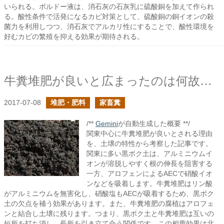
いられる。ボルドー液は、消石灰の石灰乳に硫酸銅を加えて作られ
る。酸性条件で活発になるカビ対策として、硫酸銅の銅イオンの殺
菌力を利用しつつ、消石灰でアルカリ性にすることで、酸性環境を
好むカビの繁殖を抑える効果が期待される。
牛糞堆肥が良いと広まったのは何故なのか？を考えてみる
2017-07-08
堆肥・肥料
家畜糞
/**
Gemini
が自動生成した概要 **/
関東中心に牛糞堆肥が良いとされる理由
を、土壌の特性から考察した記事です。
関東に多い黒ボク土は、アルミニウムイ
オンが溶脱しやすく根の伸長を阻害する
一方、アロフェンによるAECで硝酸イオ
ンなどを吸着します。牛糞堆肥はリン酸
がアルミニウムを無害化し、硝酸塩もAECが吸着するため、黒ボク
土の欠点を補う効果があります。また、牛糞堆肥の腐植はアロフェ
ンと結合し土壌に残ります。つまり、黒ボク土と牛糞堆肥は互いの
短所を打ち消し、長所を引き立て合う関係です。この相乗効果は北