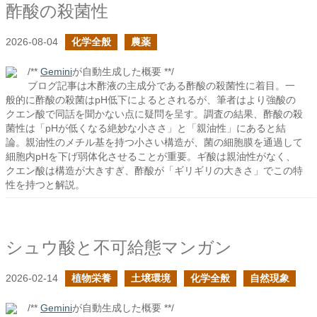
酢酸の殺菌性
2026-08-04
化学全般
農薬
/**
Gemini
が自動生成した概要 **/
ブログ記事は木酢液の主成分である酢酸の殺菌性に着目。一
般的に酢酸の殺菌はpH低下によるとされるが、筆者はより強酸の
クエン酸で同話を聞かない点に疑問を呈す。調査の結果、酢酸の殺
菌性は「pHが低くなる絶妙な小ささ」と「親油性」にあると結
論。親油性のメチル基を持つ小さい構造が、菌の細胞膜を通過して
細胞内pHを下げ弱体化させることが重要。ギ酸は親油性がなく、
クエン酸は構造が大きすぎ、酢酸が「ギリギリの大きさ」でこの特
性を持つと解説。
シュウ酸と不可給態マンガン
2026-02-14
植物栄養
土壌環境
化学全般
自然現象
/**
Gemini
が自動生成した概要 **/