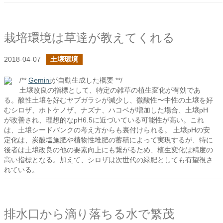
栽培環境は草達が教えてくれる
2018-04-07
土壌環境
/**
Gemini
が自動生成した概要 **/
土壌改良の指標として、特定の雑草の植生変化が有効であ
る。酸性土壌を好むヤブガラシが減少し、微酸性〜中性の土壌を好
むシロザ、ホトケノザ、ナズナ、ハコベが増加した場合、土壌pH
が改善され、理想的なpH6.5に近づいている可能性が高い。これ
は、土壌シードバンクの考え方からも裏付けられる。 土壌pHの安
定化は、炭酸塩施肥や植物性堆肥の蓄積によって実現するが、特に
後者は土壌改良の他の要素向上にも繋がるため、植生変化は精度の
高い指標となる。加えて、シロザは次世代の緑肥としても有望視さ
れている。
排水口から滴り落ちる水で繁茂