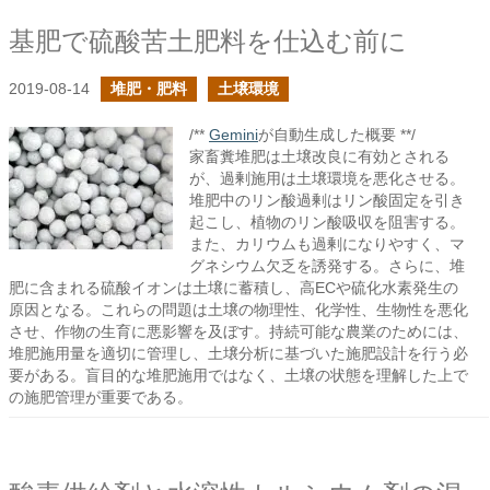
基肥で硫酸苦土肥料を仕込む前に
2019-08-14
堆肥・肥料
土壌環境
/**
Gemini
が自動生成した概要 **/
家畜糞堆肥は土壌改良に有効とされる
が、過剰施用は土壌環境を悪化させる。
堆肥中のリン酸過剰はリン酸固定を引き
起こし、植物のリン酸吸収を阻害する。
また、カリウムも過剰になりやすく、マ
グネシウム欠乏を誘発する。さらに、堆
肥に含まれる硫酸イオンは土壌に蓄積し、高ECや硫化水素発生の
原因となる。これらの問題は土壌の物理性、化学性、生物性を悪化
させ、作物の生育に悪影響を及ぼす。持続可能な農業のためには、
堆肥施用量を適切に管理し、土壌分析に基づいた施肥設計を行う必
要がある。盲目的な堆肥施用ではなく、土壌の状態を理解した上で
の施肥管理が重要である。