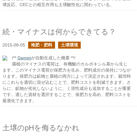
壌反応、CECとの相互作用も土壌酸性化に関わっている。
続・マイナスは何からできてる？
2015-08-05
堆肥・肥料
土壌環境
/**
Gemini
が自動生成した概要 **/
腐植のマイナスの電荷は、有機酸のカルボキシル基から生じ
ます。このマイナス電荷が保肥力を生み、肥料成分の保持につなが
ります。保肥力は鉱物と腐植の両方によって決定されます。栽培時
にこれらを適切に混ぜ込むことで、肥料コストを削減できます。さ
らに、鉱物が劣化しないように、く溶性成分も追加することが重要
です。適した資材を選択することで、保肥力を高め、肥料コストを
最適化できます。
土壌のpHを侮るなかれ