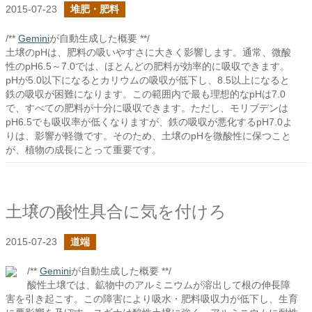
2015-07-23
堆肥・肥料
/**
Gemini
が自動生成した概要 **/
土壌のpHは、肥料の吸いやすさに大きく影響します。通常、微酸
性のpH6.5～7.0では、ほとんどの肥料が効率的に吸収できます。
pHが5.0以下になるとカリウムの吸収が低下し、8.5以上になると
鉄の吸収が困難になります。この範囲内で最も理想的なpHは7.0
で、すべての肥料が十分に吸収できます。ただし、モリブデンは
pH6.5でも吸収率が低くなりますが、鉄の吸収が悪化するpH7.0よ
りは、影響が軽微です。そのため、土壌のpHを微酸性に保つこと
が、植物の成長にとって重要です。
土壌の酸性具合に気を付けろ
2015-07-23
道端
/**
Gemini
が自動生成した概要 **/
酸性土壌では、鉱物中のアルミニウムが溶出して根の伸長障
害を引き起こす。この障害により吸水・肥料吸収力が低下し、生育