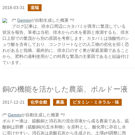
2018-03-31
道端
/**
Gemini
が自動生成した概要 **/
ブログ記事は、排水口周辺にカタバミが異常に繁茂している
状況を報告。筆者は当初、排水からの水を要因と推測するも、排水
口上部での繁茂から別の原因を考察します。カタバミは強酸性のシ
ュウ酸を含有しており、コンクリートなどの人工物の劣化を招く恐
れがあると指摘。最終的に、排水口のすぐ奥が家庭菜園であること
から、肥料の過剰使用がこの特異な繁茂の主要因であると結論付け
ています。
銅の機能を活かした農薬、ボルドー液
2017-12-21
化学全般
農薬
ビタミン・ミネラル・味
/**
Gemini
が自動生成した概要 **/
ボルドー液は、硫酸銅と消石灰の混合溶液から成る農薬である。硫
酸銅は胆礬（硫酸銅(II)五水和物）を原料とし、酸化帯に存在し水
に溶けやすい。消石灰は炭酸石灰から生成され、土壌pH調整に用