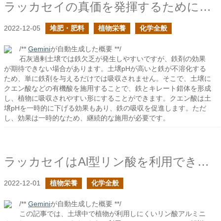
ラッカセイの真価を発揮するために石灰施肥に注意する必要がありそうだ
2022-12-05
堆肥・肥料
植物栄養
化学全般
/**
Gemini
が自動生成した概要 **/
石灰過剰土壌では鉄欠乏が発生しやすいですが、鉄剤の効果
が期待できない場合があります。土壌pHが高いと鉄が不溶化する
ため、単に鉄剤を与えるだけでは吸収されません。そこで、土壌に
クエン酸などの有機酸を施用することで、鉄とキレート錯体を形成
し、植物に吸収されやすい形にすることができます。クエン酸は土
壌pHを一時的に下げる効果もあり、鉄の吸収を促進します。ただ
し、効果は一時的なため、継続的な施用が必要です。
ラッカセイはAl型リン酸を利用できるか？
2022-12-01
植物栄養
化学全般
/**
Gemini
が自動生成した概要 **/
この記事では、土壌中で植物が利用しにくいリン酸アルミニ