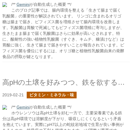
/**
Gemini
が自動生成した概要 **/
このブログ記事では、腸内環境を整える「生きて腸まで届く
乳酸菌」の重要性が解説されています。 リンゴに含まれるオリゴ
糖は腸まで届き、ビフィズス菌を増殖させて腸内環境を改善しま
す。乳酸菌は胃酸で死滅してもビフィズス菌増殖に寄与しますが、
生きたまま腸まで届く乳酸菌はさらに効果が高いとされます。特
に、酸耐性の強い植物性乳酸菌（すぐき、キムチ、糠漬けなど）は
胃酸に強く、生きて腸まで届きやすいことが報告されています。ビ
フィズス菌を優位にするには、オリゴ糖と植物性乳酸菌由来の発酵
食品の摂取が鍵となります。
高pHの土壌を好みつつ、鉄を欲するホウレンソウ
2019-02-21
ビタミン・ミネラル・味
/**
Gemini
が自動生成した概要 **/
ホウレンソウは高pH土壌を好む一方で、主要栄養素である鉄
分は高pH環境では溶解度が下がり、吸収しにくくなるという矛盾
を抱えています。実際にpH7以上の蛇紋岩地域で生育が良い事例が