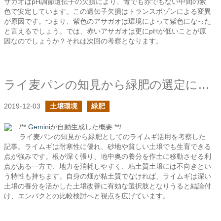
サガオはpH調節遺伝子の欠損により、青でも赤でもない中間の紫
色で安定しています。この遺伝子欠損はトランスポゾンによる変異
が原因です。つまり、紫色のアサガオは環境によって紫色になった
と言えるでしょう。では、赤いアサガオは更にpHが低いことが原
因なのでしょうか？それは次回の考察となります。
ライ麦パンの知見から緑肥の選定に活かせるか？
2019-12-03
土壌環境
緑肥
/**
Gemini
が自動生成した概要 **/
ライ麦パンの知見から緑肥としてのライムギ活用を考察した
記事。ライムギは耐寒性に優れ、砂地や貧しい土壌でも生育できる
点が強みです。根が深く張り、地中奥の養分を作土に移動させる利
点がある一方で、地力を消耗しやすく、粘土質土壌には不向きとい
う特性も持ちます。自身の畑が粘土質でなければ、ライムギは深い
土壌の養分を活かした土壌改善に有効な選択肢となりうると結論付
け、エンバクとの比較検討へと視点を広げています。