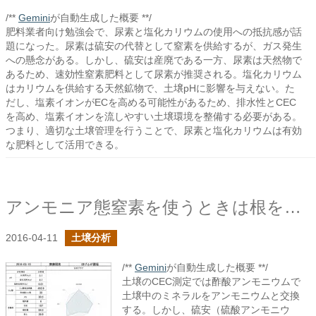
/**
Gemini
が自動生成した概要 **/
肥料業者向け勉強会で、尿素と塩化カリウムの使用への抵抗感が話
題になった。尿素は硫安の代替として窒素を供給するが、ガス発生
への懸念がある。しかし、硫安は産廃である一方、尿素は天然物で
あるため、速効性窒素肥料として尿素が推奨される。塩化カリウム
はカリウムを供給する天然鉱物で、土壌pHに影響を与えない。た
だし、塩素イオンがECを高める可能性があるため、排水性とCEC
を高め、塩素イオンを流しやすい土壌環境を整備する必要がある。
つまり、適切な土壌管理を行うことで、尿素と塩化カリウムは有効
な肥料として活用できる。
アンモニア態窒素を使うときは根を意識すべき？
2016-04-11
土壌分析
/**
Gemini
が自動生成した概要 **/
土壌のCEC測定では酢酸アンモニウムで
土壌中のミネラルをアンモニウムと交換
する。しかし、硫安（硫酸アンモニウ