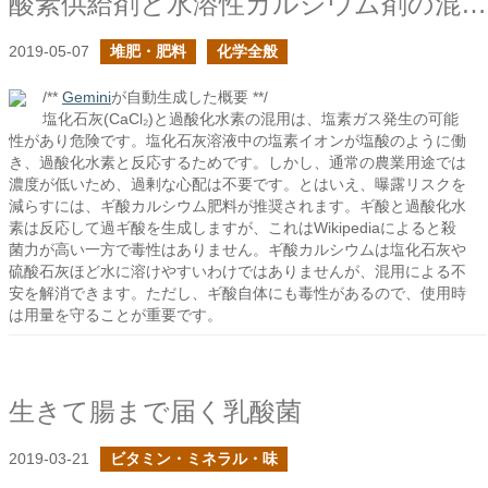
酸素供給剤と水溶性カルシウム剤の混用はダメなのか？の続き
2019-05-07
堆肥・肥料
化学全般
/**
Gemini
が自動生成した概要 **/
塩化石灰(CaCl₂)と過酸化水素の混用は、塩素ガス発生の可能
性があり危険です。塩化石灰溶液中の塩素イオンが塩酸のように働
き、過酸化水素と反応するためです。しかし、通常の農業用途では
濃度が低いため、過剰な心配は不要です。とはいえ、曝露リスクを
減らすには、ギ酸カルシウム肥料が推奨されます。ギ酸と過酸化水
素は反応して過ギ酸を生成しますが、これはWikipediaによると殺
菌力が高い一方で毒性はありません。ギ酸カルシウムは塩化石灰や
硫酸石灰ほど水に溶けやすいわけではありませんが、混用による不
安を解消できます。ただし、ギ酸自体にも毒性があるので、使用時
は用量を守ることが重要です。
生きて腸まで届く乳酸菌
2019-03-21
ビタミン・ミネラル・味