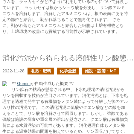
ウムを、ラッカセイがどのように利用しているのかについて解説し
ています。 ラッカセイは根からシュウ酸を分泌し、リン酸アルミ
ニウムを溶解します。溶解したアルミニウムは、根の表面にある特
定の部位と結合し、剥がれ落ちることで無毒化されます。 さら
に、剥がれ落ちたアルミニウムと結合した細胞は土壌有機物とな
り、土壌環境の改善にも貢献する可能性が示唆されています。
消化汚泥から得られる溶解性リン酸態リン
2022-11-28
堆肥・肥料
化学全般
施設・設備・IoT
/**
Gemini
が自動生成した概要 **/
リン鉱石の枯渇が懸念される中、下水処理場の消化汚泥から
リンを回収する技術が注目されています。消化汚泥とは、下水を処
理する過程で発生する有機物をメタン菌によって分解した後のアル
カリ性の汚泥です。 この消化汚泥に硫酸やクエン酸などの酸を加
えることで、リン酸を溶解させて回収します。しかし、強酸である
硫酸は施設の腐食や重金属の溶出が懸念され、クエン酸は有機物負
荷による水質汚染の可能性があります。 消化処理自体もメタン発
生による温室効果の問題を抱えているため、リン回収だけでなく、