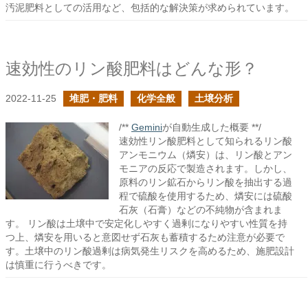
汚泥肥料としての活用など、包括的な解決策が求められています。
速効性のリン酸肥料はどんな形？
2022-11-25
堆肥・肥料
化学全般
土壌分析
/**
Gemini
が自動生成した概要 **/
速効性リン酸肥料として知られるリン酸
アンモニウム（燐安）は、リン酸とアン
モニアの反応で製造されます。しかし、
原料のリン鉱石からリン酸を抽出する過
程で硫酸を使用するため、燐安には硫酸
石灰（石膏）などの不純物が含まれま
す。 リン酸は土壌中で安定化しやすく過剰になりやすい性質を持
つ上、燐安を用いると意図せず石灰も蓄積するため注意が必要で
す。土壌中のリン酸過剰は病気発生リスクを高めるため、施肥設計
は慎重に行うべきです。