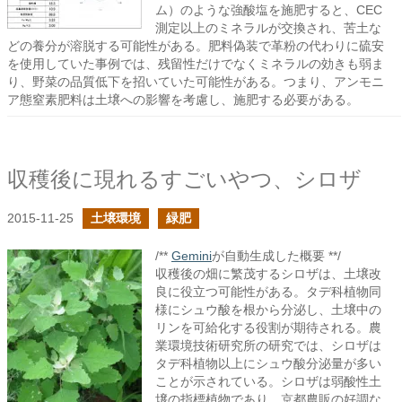
ム）のような強酸塩を施肥すると、CEC
測定以上のミネラルが交換され、苦土な
どの養分が溶脱する可能性がある。肥料偽装で革粉の代わりに硫安
を使用していた事例では、残留性だけでなくミネラルの効きも弱ま
り、野菜の品質低下を招いていた可能性がある。つまり、アンモニ
ア態窒素肥料は土壌への影響を考慮し、施肥する必要がある。
収穫後に現れるすごいやつ、シロザ
2015-11-25
土壌環境
緑肥
/**
Gemini
が自動生成した概要 **/
収穫後の畑に繁茂するシロザは、土壌改
良に役立つ可能性がある。タデ科植物同
様にシュウ酸を根から分泌し、土壌中の
リンを可給化する役割が期待される。農
業環境技術研究所の研究では、シロザは
タデ科植物以上にシュウ酸分泌量が多い
ことが示されている。シロザは弱酸性土
壌の指標植物であり、京都農販の好調な