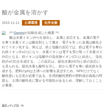
酸が金属を溶かす
2015-11-11
土壌環境
化学全般
/**
Gemini
が自動生成した概要 **/
酸は水素イオン(H+)を放出し、金属と反応する。金属の電子
を奪う水素イオンは酸化剤として働き、電子を失った金属は酸化さ
れてイオン化する。例えば、鉄と塩酸の反応では、鉄は電子を奪わ
れ鉄イオン(Fe2+)になり、水素イオンは電子を受け取って水素ガス
(H2)となる。鉄イオンは塩酸中の塩化物イオン(Cl-)と結合し、塩化
鉄(FeCl2)を生成する。 この反応は、硫化水素(H2S)と鉄の反応に
も見られる。硫化水素も酸性を示し、鉄から電子を奪い硫化鉄を生
成する。肥料のpHは土壌への影響を及ぼすため、NPKだけでなく
酸性度にも注意が必要である。生理的酸性肥料や肥料成分偽装の問
題も、土壌の酸性化に繋がる可能性があるため、理解しておくこと
が重要。
酸の強さ