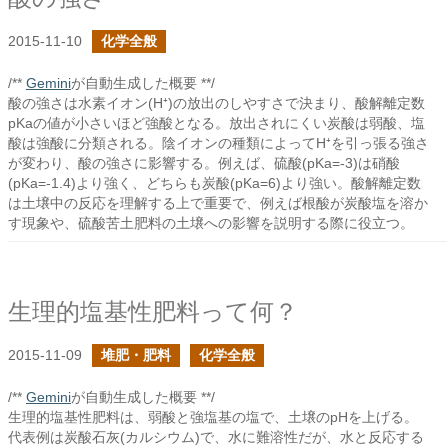
2015-11-10
化学全般
/**
Gemini
が自動生成した概要 **/
酸の強さは水素イオン(H⁺)の放出のしやすさで決まり、酸解離定数
pKaの値が小さいほど強酸となる。放出されにくい炭酸は弱酸、塩
酸は強酸に分類される。陰イオンの種類によってH⁺を引っ張る強さ
が変わり、酸の強さに影響する。例えば、硫酸(pKa=-3)は硝酸
(pKa=-1.4)より強く、どちらも炭酸(pKa=6)より強い。酸解離定数
は土壌中の反応を理解する上で重要で、例えば根酸が炭酸塩を溶か
す現象や、硫酸苦土肥料の土壌への影響を説明する際に役立つ。
生理的塩基性肥料って何？
2015-11-09
堆肥・肥料
化学全般
/**
Gemini
が自動生成した概要 **/
生理的塩基性肥料は、弱酸と強塩基の塩で、土壌のpHを上げる。
代表例は炭酸石灰(カルシウム)で、水に難溶性だが、水と反応する