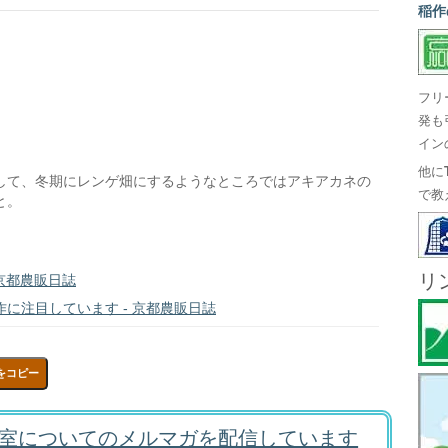
稲作
フリ
発も
イン
他に
して、冬期にレンゲ畑にするようなところではアキアカネの
で教
と。
リ
京都農販日誌
に注目しています - 京都農販日誌
をコピー
室についてのメルマガを配信しています