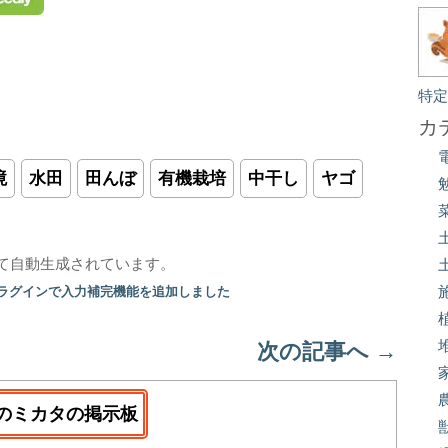
特
カ
境
水田
田んぼ
有機栽培
中干し
ヤゴ
て自動生成されています。
プラグインで入力補完機能を追加しました
次の記事へ
→
のミカタの掲示板