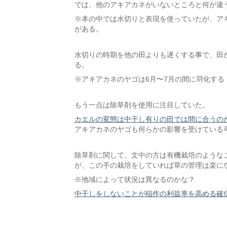
では、他のアキアカネがいないところと何が違
※本の中では水切りと表現を使っていたが、ア
がある。
水切りの時期を他の田よりも遅くする事で、田
る。
※アキアカネのヤゴは6月〜7月の間に羽化する
もう一点は除草剤を使用に注目していた。
カエルの変態は中干し有りの田では間に合うの
アキアカネのヤゴも何らかの影響を受けている
除草剤に関して、文中の方は有機栽培のような
が、この手の栽培をしていれば草の管理は楽に
※地域によって状況は異なるのかな？
中干しをしないことが稲作の利益率を高める確