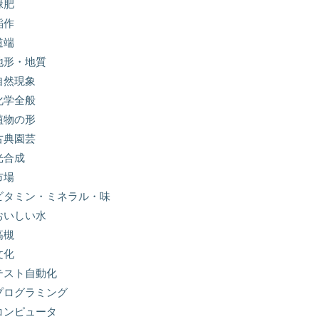
緑肥
稲作
道端
地形・地質
自然現象
化学全般
植物の形
古典園芸
光合成
市場
ビタミン・ミネラル・味
おいしい水
高槻
文化
テスト自動化
プログラミング
コンピュータ