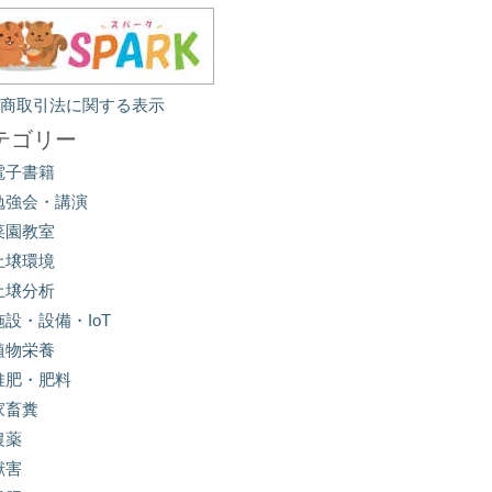
定商取引法に関する表示
テゴリー
電子書籍
勉強会・講演
菜園教室
土壌環境
土壌分析
施設・設備・IoT
植物栄養
堆肥・肥料
家畜糞
農薬
獣害