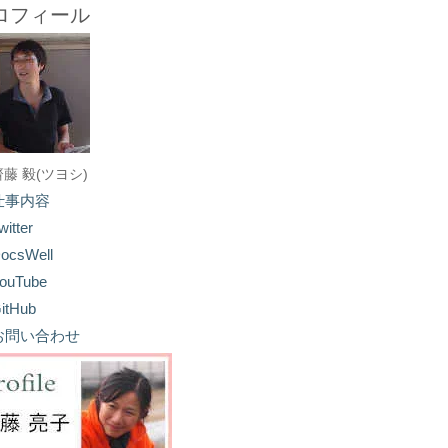
ロフィール
齋藤 毅(ツヨシ)
仕事内容
witter
ocsWell
ouTube
itHub
お問い合わせ