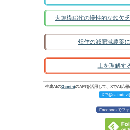
大規模稲作の慢性的な鉄欠乏
畑作の減肥減農薬に
土を理解す
生成AIの
Gemini
のAPIを活用して、XでAI広
Xで@saitod
Facebookで