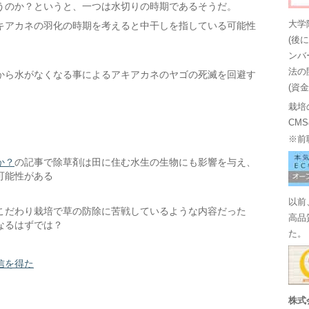
うのか？というと、一つは水切りの時期であるそうだ。
大学
キアカネの羽化の時期を考えると中干しを指している可能性
(後
ンバ
法の
から水がなくなる事によるアキアカネのヤゴの死滅を回避す
(資
栽培
CM
※前
か？
の記事で除草剤は田に住む水生の生物にも影響を与え、
可能性がある
以前
こだわり栽培で草の防除に苦戦しているような内容だった
高品
なるはずでは？
た。
信を得た
株式