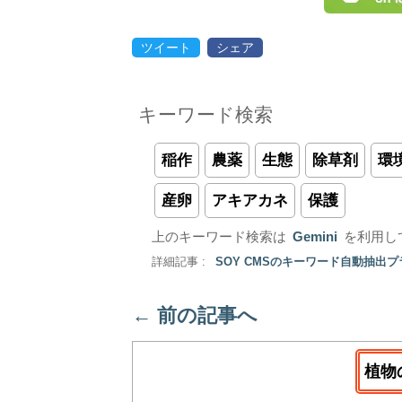
ツイート
シェア
キーワード検索
稲作
農薬
生態
除草剤
環
産卵
アキアカネ
保護
上のキーワード検索は
Gemini
を利用し
詳細記事 :
SOY CMSのキーワード自動抽出
←
前の記事へ
植物