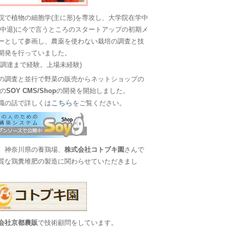
院で植物の細胞学(主に形)を専攻し、大学院在学中
に中退)に今で言うところのスタートアップの初期メ
ーとして参画し、農薬を使わない栽培の調査と技
開発を行っていました。
金調達まで経験。上場未経験)
の調査と並行で野菜の販売からネットショップの
Sの
SOY CMS/Shop
の開発を開始しました。
こちら
職の話で詳しくは
をご覧ください。
、神奈川県の養鶏場、
株式会社コトブキ園
さんで
質な鶏糞堆肥の製造に関わらせていただきまし
会社京都農販
で技術顧問をしています。