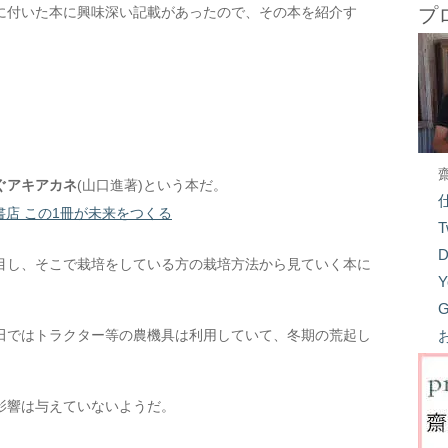
に付いた本に興味深い記載があったので、その本を紹介す
プ
ぐアキアカネ
(山口進著)という本だ。
書店 この1冊が未来をつくる
T
D
目し、そこで栽培をしている方の栽培方法から見ていく本に
Y
G
田ではトラクター等の農機具は利用していて、冬期の荒起し
影響は与えていないようだ。