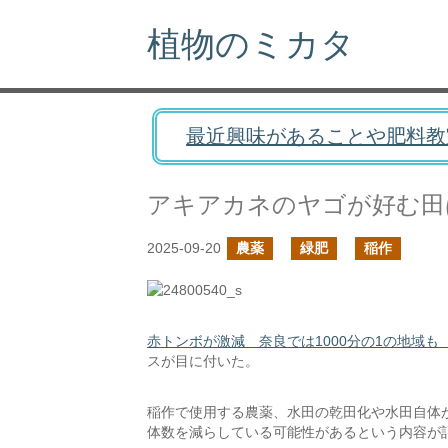
植物のミカタ
最近興味があることや肥料教
アキアカネのヤゴが好む田
2025-09-20
農薬
緑肥
稲作
赤トンボが激減 奈良では1000分の1の地域も 
スが目に付いた。
稲作で使用する農薬、水田の乾田化や水田自体
体数を減らしている可能性があるという内容が