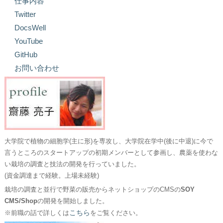
仕事内容
Twitter
DocsWell
YouTube
GitHub
お問い合わせ
大学院で植物の細胞学(主に形)を専攻し、大学院在学中(後に中退)に今で
言うところのスタートアップの初期メンバーとして参画し、農薬を使わな
い栽培の調査と技法の開発を行っていました。
(資金調達まで経験。上場未経験)
栽培の調査と並行で野菜の販売からネットショップのCMSの
SOY
CMS/Shop
の開発を開始しました。
こちら
※前職の話で詳しくは
をご覧ください。