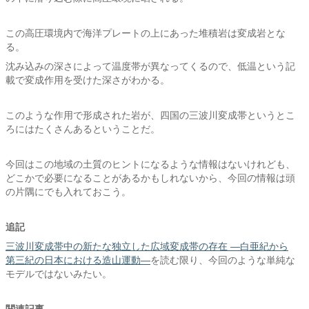
この高圧環境内で海洋プレートの上にあった堆積岩は変成岩とな
る。
沈み込みの深さによって温度帯が異なってくるので、低温という記
載で変成作用を受けた深さがわかる。
このような作用で形成された岩が、四国の三波川変成帯というとこ
ろにはたくさんあるということだ。
今回はこの地域の土質のヒントになるような情報はないけれども、
どこかで必要になることがあるかもしれないから、今回の情報は頭
の片隅にでも入れておこう。
追記
三波川変成帯中の新たな独立した広域変成帯の存在 ―白亜紀から
第三紀の日本における造山運動―
を読む限り、今回のような単純な
モデルではないみたい。