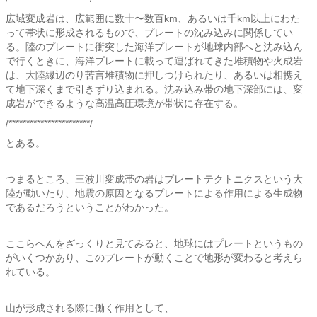
広域変成岩は、広範囲に数十〜数百km、あるいは千km以上にわた
って帯状に形成されるもので、プレートの沈み込みに関係してい
る。陸のプレートに衝突した海洋プレートが地球内部へと沈み込ん
で行くときに、海洋プレートに載って運ばれてきた堆積物や火成岩
は、大陸縁辺のり苦言堆積物に押しつけられたり、あるいは相携え
て地下深くまで引きずり込まれる。沈み込み帯の地下深部には、変
成岩ができるような高温高圧環境が帯状に存在する。
/***********************/
とある。
つまるところ、三波川変成帯の岩はプレートテクトニクスという大
陸が動いたり、地震の原因となるプレートによる作用による生成物
であるだろうということがわかった。
ここらへんをざっくりと見てみると、地球にはプレートというもの
がいくつかあり、このプレートが動くことで地形が変わると考えら
れている。
山が形成される際に働く作用として、