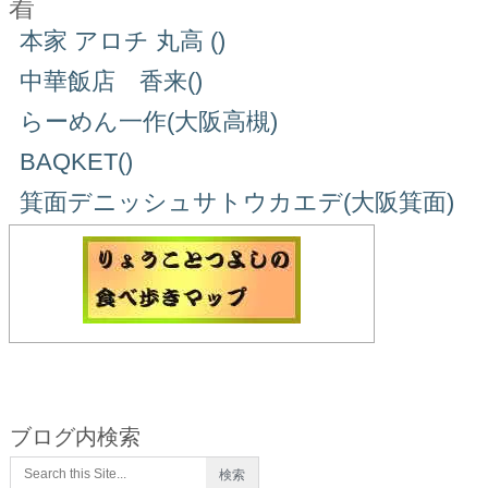
着
本家 アロチ 丸高 ()
中華飯店 香来()
らーめん一作(大阪高槻)
BAQKET()
箕面デニッシュサトウカエデ(大阪箕面)
ブログ内検索