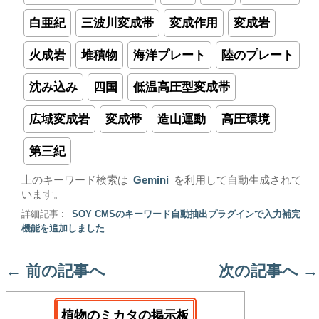
白亜紀
三波川変成帯
変成作用
変成岩
火成岩
堆積物
海洋プレート
陸のプレート
沈み込み
四国
低温高圧型変成帯
広域変成岩
変成帯
造山運動
高圧環境
第三紀
上のキーワード検索は
Gemini
を利用して自動生成されて
います。
詳細記事 :
SOY CMSのキーワード自動抽出プラグインで入力補完
機能を追加しました
←
前の記事へ
次の記事へ
→
植物のミカタの掲示板