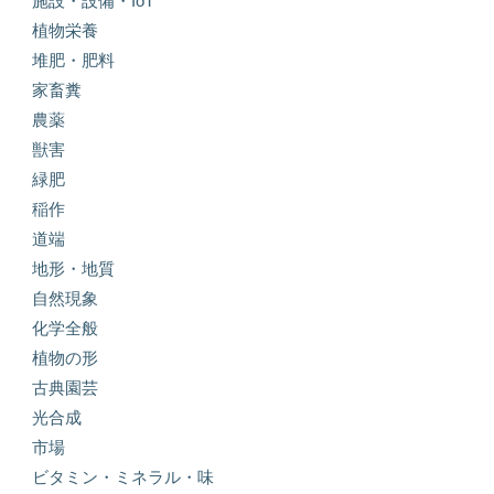
施設・設備・IoT
植物栄養
堆肥・肥料
家畜糞
農薬
獣害
緑肥
稲作
道端
地形・地質
自然現象
化学全般
植物の形
古典園芸
光合成
市場
ビタミン・ミネラル・味