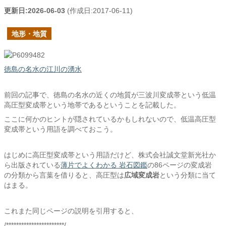
更新日:
2026-06-03
(作成日:
2017-06-11
)
地形・地質
徳島の名水の江川の湧水
前回の記事で、徳島の名水の近くの地質が三波川変成帯という低温
高圧型変成帯という地帯であるということを記載した。
ここに何かのヒントが隠されているかもしれないので、低温高圧型
変成帯という用語を調べておこう。
はじめに高圧型変成帯という用語だけど、株式会社誠文堂新光社か
ら出版されている
薄片でよくわかる 岩石図鑑
の86ページの変成岩
の分類から言葉を借りると、高圧型は
広域変成岩
という分類に当て
はまる。
これまた同じページの説明を引用すると、
/***********************/