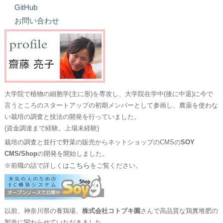
GitHub
お問い合わせ
大学院で植物の細胞学(主に形)を専攻し、大学院在学中(後に中退)に今で
言うところのスタートアップの初期メンバーとして参画し、農薬を使わな
い栽培の調査と技法の開発を行っていました。
(資金調達まで経験。上場未経験)
栽培の調査と並行で野菜の販売からネットショップのCMSの
SOY
CMS/Shop
の開発を開始しました。
こちら
※前職の話で詳しくは
をご覧ください。
以前、神奈川県の養鶏場、
株式会社コトブキ園
さんで高品質な鶏糞堆肥の
製造に関わらせていただきました。