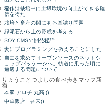
稲作は栽培中に土壌環境の向上ができる確
信を得た
栽培と畜産の間にある糞詰り問題
緑泥石から土の形成を考える
SOY CMSの開発秘話
妻にプログラミングを教えることにした
自由を求めてオープンソースのネットシ
ョップパッケージへ。軌道に乗った頃に
遭遇する問題について
りょうことつよしの食べ歩きマップ新
着
本家 アロチ 丸高 ()
中華飯店 香来()