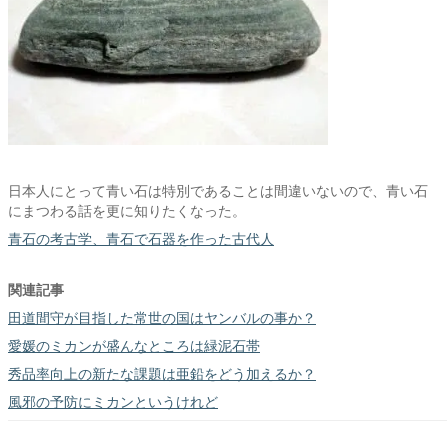
日本人にとって青い石は特別であることは間違いないので、青い石
にまつわる話を更に知りたくなった。
青石の考古学、青石で石器を作った古代人
関連記事
田道間守が目指した常世の国はヤンバルの事か？
愛媛のミカンが盛んなところは緑泥石帯
秀品率向上の新たな課題は亜鉛をどう加えるか？
風邪の予防にミカンというけれど