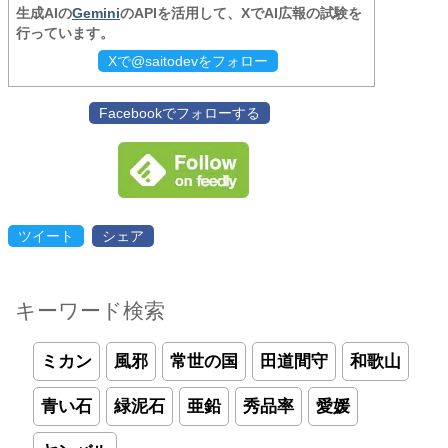
生成AIの
Gemini
のAPIを活用して、XでAI広報の試験を
行っています。
Xで@saitodevをフォロー
Facebookでフォローする
ツイート
シェア
キーワード検索
ミカン
風邪
常世の国
田道間守
和歌山
青い石
緑泥石
亜鉛
秀品率
愛媛