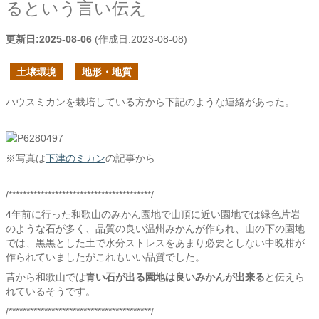
るという言い伝え
更新日:
2025-08-06
(作成日:
2023-08-08
)
土壌環境
地形・地質
ハウスミカンを栽培している方から下記のような連絡があった。
※写真は
下津のミカン
の記事から
/****************************************/
4年前に行った和歌山のみかん園地で山頂に近い園地では緑色片岩
のような石が多く、品質の良い温州みかんが作られ、山の下の園地
では、黒黒とした土で水分ストレスをあまり必要としない中晩柑が
作られていましたがこれもいい品質でした。
昔から和歌山では
青い石が出る園地は良いみかんが出来る
と伝えら
れているそうです。
/****************************************/