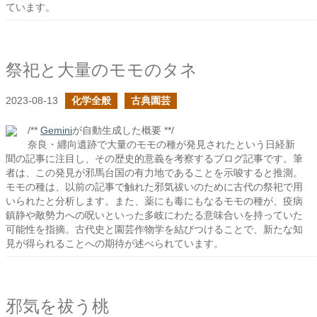
ています。
祭祀と大量のモモのタネ
2023-08-13
化学全般
古典園芸
/**
Gemini
が自動生成した概要 **/
奈良・纒向遺跡で大量のモモの種が発見されたという日経新
聞の記事に注目し、その歴史的意義を考察するブログ記事です。筆
者は、この発見が邪馬台国の有力地であることを示唆すると推測。
モモの種は、以前の記事で触れた邪気祓いのために古代の祭祀で用
いられたと分析します。また、薬にも毒にもなるモモの種が、疫病
鎮静や敵勢力への呪いといった多岐にわたる意味合いを持っていた
可能性を指摘。古代史と園芸作物学を結びつけることで、新たな知
見が得られることへの期待が述べられています。
邪気を祓う桃