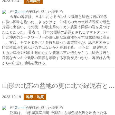
2023-12-31
古典園芸
/**
Gemini
が自動生成した概要 **/
今年の著者は、日本におけるカンキツ栽培と緑色片岩の関係
に強い興味を抱いた。きっかけは、沖縄でのカカオ栽培視察で緑色
片岩に出会い、その後、和歌山県のミカン農園で同様の岩を見つけ
たことだった。 著者は、日本の柑橘の起源とされるヤマトタチバ
ナと沖縄のシークワーサーの遺伝的な近縁性を示す研究結果に注目
し、古代、ヤマトタチバナを持ち帰った田道間守が、緑色片岩を目
印に植栽地を選んだのではないかと推測する。 さらに、愛媛県の
ミカン産地や和歌山県のミカン農家の言い伝えからも、緑色片岩と
良質なカンキツ栽培の関係を示唆する事例が見つかり、著者は古代
からの知恵に感銘を受ける。
山形の北部の盆地の更に北で緑泥石と出会った
2023-10-19
地形・地質
/**
Gemini
が自動生成した概要 **/
記事は、山形県真室川町で偶然にも緑色凝灰岩と出会った体