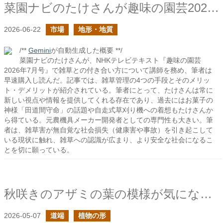
菜園ナビのたけさんが趣味の園芸2026年7月号の企画で講師をされていたので購入した
2026-06-22
市場
地形・地質
/**
Gemini
が自動生成した概要 **/
菜園ナビのたけさんが、NHKテレビテキスト『趣味の園芸
2026年7月号』で雑草との付き合い方について講師を務め、筆者は
早速購入し読んだ。記事では、雑草管理の4つの手段とそのメリッ
ト・デメリットが紹介されている。筆者にとって、たけさんは常に
新しい視点や情報を提供してくれる存在であり、過去にはお菓子の
神様「田道間守命」の話題や自走式草刈り機への着想もたけさんか
ら得ている。元農機具メーカー開発者としての専門性も大きい。筆
者は、雑草害が無自覚な社会損失（健康害や事故）を引き起こして
いる現状に触れ、雑草への認識が広まり、より安全な社会になるこ
とを切に願っている。
秋咲きのアザミの葉の模様が気になった
2026-05-07
道端
植物の形