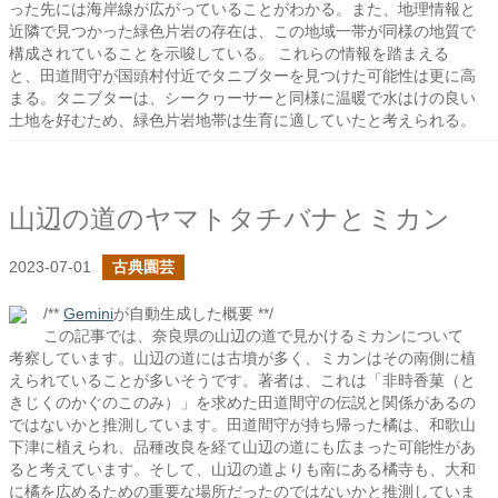
った先には海岸線が広がっていることがわかる。また、地理情報と
近隣で見つかった緑色片岩の存在は、この地域一帯が同様の地質で
構成されていることを示唆している。 これらの情報を踏まえる
と、田道間守が国頭村付近でタニブターを見つけた可能性は更に高
まる。タニブターは、シークヮーサーと同様に温暖で水はけの良い
土地を好むため、緑色片岩地帯は生育に適していたと考えられる。
山辺の道のヤマトタチバナとミカン
2023-07-01
古典園芸
/**
Gemini
が自動生成した概要 **/
この記事では、奈良県の山辺の道で見かけるミカンについて
考察しています。山辺の道には古墳が多く、ミカンはその南側に植
えられていることが多いそうです。著者は、これは「非時香菓（と
きじくのかぐのこのみ）」を求めた田道間守の伝説と関係があるの
ではないかと推測しています。田道間守が持ち帰った橘は、和歌山
下津に植えられ、品種改良を経て山辺の道にも広まった可能性があ
ると考えています。そして、山辺の道よりも南にある橘寺も、大和
に橘を広めるための重要な場所だったのではないかと推測していま