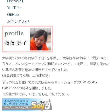
DocsWell
YouTube
GitHub
お問い合わせ
大学院で植物の細胞学(主に形)を専攻し、大学院在学中(後に中退)に今で
言うところのスタートアップの初期メンバーとして参画し、農薬を使わな
い栽培の調査と技法の開発を行っていました。
(資金調達まで経験。上場未経験)
栽培の調査と並行で野菜の販売からネットショップのCMSの
SOY
CMS/Shop
の開発を開始しました。
こちら
※前職の話で詳しくは
をご覧ください。