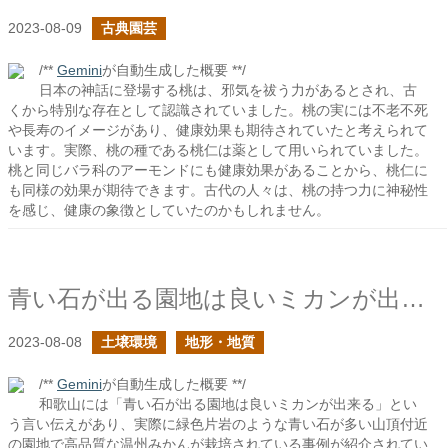
2023-08-09
古典園芸
/**
Gemini
が自動生成した概要 **/
日本の神話に登場する桃は、邪気を祓う力があるとされ、古
くから特別な存在として認識されていました。桃の実には不老不死
や長寿のイメージがあり、健康効果も期待されていたと考えられて
います。実際、桃の種である桃仁は薬として用いられていました。
桃と同じバラ科のアーモンドにも健康効果があることから、桃仁に
も同様の効果が期待できます。古代の人々は、桃の持つ力に神秘性
を感じ、健康の象徴としていたのかもしれません。
青い石が出る園地は良いミカンが出来るという言い伝え
2023-08-08
土壌環境
地形・地質
/**
Gemini
が自動生成した概要 **/
和歌山には「青い石が出る園地は良いミカンが出来る」とい
う言い伝えがあり、実際に緑色片岩のような青い石が多い山頂付近
の園地で高品質な温州みかんが栽培されている事例が紹介されてい