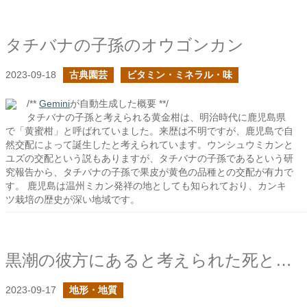
タチバナの子孫のオウゴンカン
2023-09-18
古典園芸
ビタミン・ミネラル・味
/**
Gemini
が自動生成した概要 **/
タチバナの子孫と考えられる黄金柑は、明治時代に鹿児島県
で「黄蜜柑」と呼ばれていました。来歴は不明ですが、鹿児島で自
然交配によって誕生したと考えられています。ウンシュウミカンと
ユズの交配という説もありますが、タチバナの子孫であるという研
究報告から、タチバナの子孫で果皮が黄色の品種との交配が有力で
す。 鹿児島は温州ミカン発祥の地としても知られており、カンキ
ツ栽培の歴史が深い地域です。
黒潮の彼方にあると考えられた死と再生の異郷「常世」
2023-09-17
地形・地質