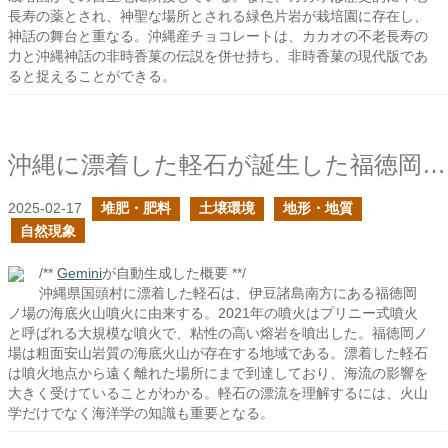
長寿の薬とされ、神聖な場所とされる緑色片岩が栽培園に存在し、
神話の舞台と重なる。沖縄産チョコレートは、カカオの不老長寿の
力と沖縄神話の非時香菓の伝説を併せ持ち、非時香菓の現代版であ
ると捉えることができる。
沖縄に漂着した軽石が誕生した福徳岡ノ場は何処にある？
2025-02-17
堆肥・肥料
土壌環境
地形・地質
自然現象
/**
Gemini
が自動生成した概要 **/
沖縄県国頭村に漂着した軽石は、伊豆諸島南方にある福徳岡
ノ場の海底火山噴火に由来する。2021年の噴火はプリニー式噴火
と呼ばれる大規模な噴火で、粘性の高い熔岩を噴出した。福徳岡ノ
場は粗面安山岩質の海底火山が存在する地域である。漂着した軽石
は噴火地点から遠く離れた場所にまで到達しており、海流の影響を
大きく受けていることがわかる。軽石の漂流を理解するには、火山
学だけでなく海洋学の知識も重要となる。