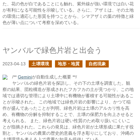
た、花の色が白であることにも触れ、紫外線が強い環境では白い花
が有利になる可能性を示唆している。さらに、アザミは、その土地
の環境に適応した形質を持つことから、シマアザミの葉の特徴と緑
色が薄い点について考察を深めている。
ヤンバルで緑色片岩と出会う
2023-04-13
土壌環境
地形・地質
自然現象
/**
Gemini
が自動生成した概要 **/
ヤンバルの緑色片岩を探訪し、その下の土壌を調査した。観
察の結果、団粒構造が形成されたフカフカの土が見つかり、この地
域では適切な管理により土壌中に有機物が蓄積する可能性があるこ
とが示唆された。 この地域では緑色片岩の影響により、かつて稲
作が盛んであったことが判明。緑色片岩は土壌のアルカリ性を高
め、有機物の分解を抑制することで、土壌の保肥力を向上させると
考えられる。 また、緑色片岩は硬い性質のため取り扱いにくいこ
とが指摘された。これらの発見は、緑色片岩が土壌形成に果たす役
割と、ヤンバルの農業の歴史的意義を浮き彫りにしており、沖縄の
土壌環境を考える上で貴重な知見を提供している。