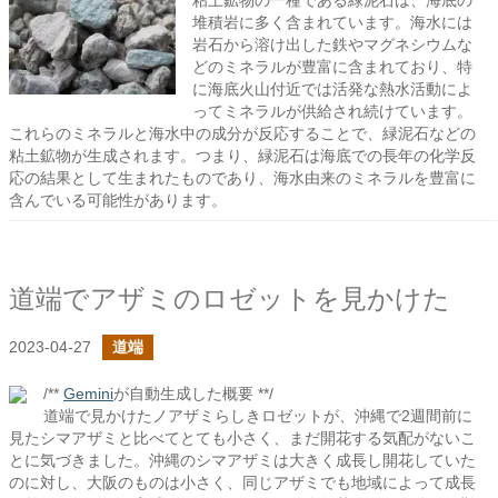
粘土鉱物の一種である緑泥石は、海底の
堆積岩に多く含まれています。海水には
岩石から溶け出した鉄やマグネシウムな
どのミネラルが豊富に含まれており、特
に海底火山付近では活発な熱水活動によ
ってミネラルが供給され続けています。
これらのミネラルと海水中の成分が反応することで、緑泥石などの
粘土鉱物が生成されます。つまり、緑泥石は海底での長年の化学反
応の結果として生まれたものであり、海水由来のミネラルを豊富に
含んでいる可能性があります。
道端でアザミのロゼットを見かけた
2023-04-27
道端
/**
Gemini
が自動生成した概要 **/
道端で見かけたノアザミらしきロゼットが、沖縄で2週間前に
見たシマアザミと比べてとても小さく、まだ開花する気配がないこ
とに気づきました。沖縄のシマアザミは大きく成長し開花していた
のに対し、大阪のものは小さく、同じアザミでも地域によって成長