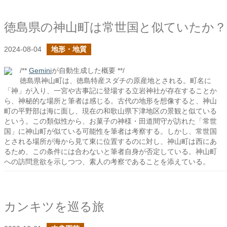
徳島県の神山町は常世国と似ていたか？
2024-08-04
地形・地質
/**
Gemini
が自動生成した概要 **/
徳島県神山町は、徳島特産スダチの原産地とされる。町名に
「神」が入り、一宮や古事記に登場する立岩神社が存在することか
ら、神秘的な場所と筆者は感じる。古代の地形を想像すると、神山
町の平野部は海に面し、現在の和歌山県下津地区の景観と似ている
という。この類似性から、お菓子の神様・田道間守が訪れた「常世
国」に神山町が似ている可能性を筆者は考察する。しかし、常世国
とされる場所が海から見て東に位置するのに対し、神山町は西にあ
るため、この条件には合わないと筆者自身が否定している。神山町
への訪問意欲を示しつつ、素人の考察であることを添えている。
カンキツを巡る旅