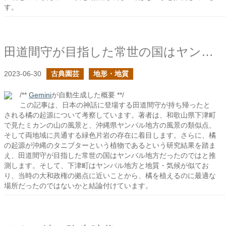
す。
田道間守が目指した常世の国はヤンバルの事か？
2023-06-30
古典園芸
地形・地質
/**
Gemini
が自動生成した概要 **/
この記事は、日本の神話に登場する田道間守が持ち帰ったと
される橘の起源について考察しています。著者は、和歌山県下津町
で見たミカンの山の風景と、沖縄県ヤンバル地方の風景の類似点、
そして両地域に共通する緑色片岩の存在に着目します。さらに、橘
の起源が沖縄のタニブターという植物であるという研究結果を踏ま
え、田道間守が目指した常世の国はヤンバル地方だったのではと推
測します。そして、下津町はヤンバル地方と地質・気候が似てお
り、当時の大和政権の拠点に近いことから、橘を植えるのに最適な
場所だったのではないかと結論付けています。