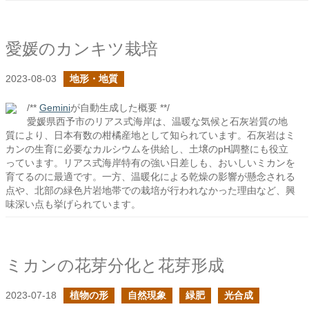
愛媛のカンキツ栽培
2023-08-03
地形・地質
/**
Gemini
が自動生成した概要 **/
愛媛県西予市のリアス式海岸は、温暖な気候と石灰岩質の地
質により、日本有数の柑橘産地として知られています。石灰岩はミ
カンの生育に必要なカルシウムを供給し、土壌のpH調整にも役立
っています。リアス式海岸特有の強い日差しも、おいしいミカンを
育てるのに最適です。一方、温暖化による乾燥の影響が懸念される
点や、北部の緑色片岩地帯での栽培が行われなかった理由など、興
味深い点も挙げられています。
ミカンの花芽分化と花芽形成
2023-07-18
植物の形
自然現象
緑肥
光合成