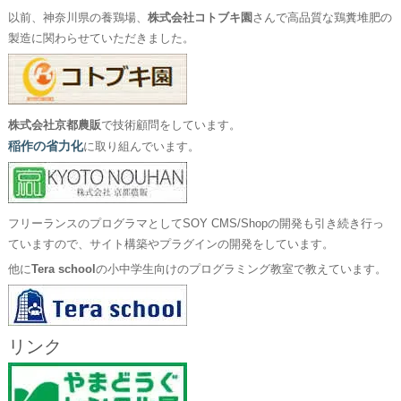
以前、神奈川県の養鶏場、
株式会社コトブキ園
さんで高品質な鶏糞堆肥の
製造に関わらせていただきました。
株式会社京都農販
で技術顧問をしています。
稲作の省力化
に取り組んでいます。
フリーランスのプログラマとしてSOY CMS/Shopの開発も引き続き行っ
ていますので、サイト構築やプラグインの開発をしています。
他に
Tera school
の小中学生向けのプログラミング教室で教えています。
リンク