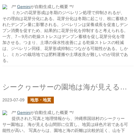
/**
Gemini
が自動生成した概要 **/
ミカンの花芽形成は冬期のジベレリン処理で抑制されるが、
その理由は花芽分化にある。花芽分化は冬期に起こり、枝に蓄積さ
れたデンプン量に影響される。ジベレリンは栄養成長を促進しデン
プン消費を促すため、結果的に花芽分化を抑制すると考えられる。
一方、7～9月の乾燥ストレスはデンプン蓄積を促し花芽分化を増
加させる。つまり、土壌の保水性改善による乾燥ストレスの軽減
は、ジベレリン同様、花芽形成抑制につながる可能性がある。しか
し、ミカンの栽培地では肥料運搬や土壌改良が難しいのが現状であ
る。
シークヮーサーの園地は海が見える山のところ
2023-07-09
地形・地質
/**
Gemini
が自動生成した概要 **/
提供された写真と地理情報から、沖縄県国頭村のシークヮー
サー園地は、海が見える山間部に位置し、地質は緑色片岩である可
能性が高い。 写真からは、園地と海の距離は比較的近く、山を下