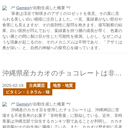
/**
Gemini
が自動生成した概要 **/
筆者は渓谷で秋咲きのアザミのロゼットを発見。その葉に見
られる美しい白い模様に注目しました。一見、葉緑素がない部分や
食害にも見えますが、その規則性に疑問を抱きます。接写観察の結
果、白い箇所が凹んでおり、葉緑素を持つ層の成長が早く、色素の
ない層との間に裂け目が生じた可能性を推測。しかし、なぜこのよ
うな現象が起こるのか、そのメカニズムは不明であり、「アザミは
奥が深い」と、自然の神秘への探究心を綴っています。
沖縄県産カカオのチョコレートは非時香菓であると言いたい
2025-02-19
古典園芸
地形・地質
ビタミン・ミネラル・味
/**
Gemini
が自動生成した概要 **/
沖縄産のカカオ豆を使用したチョコレートは、沖縄神話に登
場する不老長寿のお菓子「非時香菓」に類似している。近年、非時
香菓は沖縄北部で自生するカンキツ類であることが判明し、カカオ
栽培園がその自生地に隣接している。また、カカオは歴史的に不老