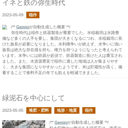
イネと鉄の弥生時代
2023-05-09
稲作
/**
Gemini
が自動生成した概要 **/
弥生時代は稲作と鉄器製造が重要でした。水稲栽培は水路整
備など多くの人手を要し、集団が大きくなるにつれ、水稲栽培に長
けた族長が必要になりました。水利権争いが絶えず、水争いに強い
族長は絶大な存在感を持ち、権力を持つようになったと考えられて
います。水争いには鉄器が必須で、鉄器製造に長けた人は重宝され
ました。また、水資源豊富で稲作に適した地域は人が集まりやす
く、大きな集団になりやすかったようです。米は貯蔵性が高く、備
蓄することで食料不足の冬でも飢えを軽減できました。
緑泥石を中心にして
2023-05-05
堆肥・肥料
地形・地質
稲作
/**
Gemini
が自動生成した概要 **/