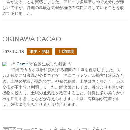
に差があることを実感しました。アザミは多年草なので見分けが難
しいですが、沖縄の温暖な気候が植物の成長に適していることを改
めて感じました。
OKINAWA CACAO
2023-04-18
堆肥・肥料
土壌環境
/**
Gemini
が自動生成した概要 **/
沖縄でカカオ栽培に挑戦する農園の土壌を視察しました。カ
カオ栽培には高温が必要ですが、沖縄でもヤンバル地方は冷涼なた
め、土壌の地温が課題です。視察の結果、土壌は固く冷たく、ガス
交換が不十分と判明しました。解決策としては、養分よりも粗い有
機物を投入し、土壌の通気性を改善すること、沖縄に多い柔らかい
枝を活用することなどが考えられます。土壌に有機物が定着すれ
ば、好循環を生み出せると期待されます。