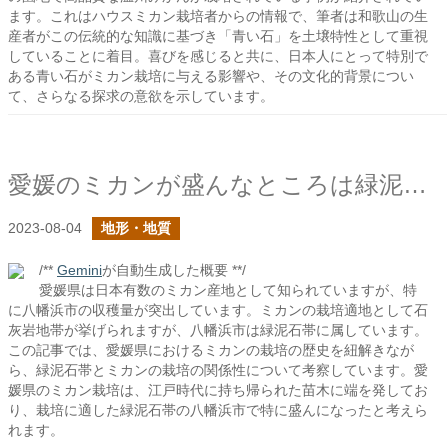
ます。これはハウスミカン栽培者からの情報で、筆者は和歌山の生
産者がこの伝統的な知識に基づき「青い石」を土壌特性として重視
していることに着目。喜びを感じると共に、日本人にとって特別で
ある青い石がミカン栽培に与える影響や、その文化的背景につい
て、さらなる探求の意欲を示しています。
愛媛のミカンが盛んなところは緑泥石帯
2023-08-04
地形・地質
/**
Gemini
が自動生成した概要 **/
愛媛県は日本有数のミカン産地として知られていますが、特
に八幡浜市の収穫量が突出しています。ミカンの栽培適地として石
灰岩地帯が挙げられますが、八幡浜市は緑泥石帯に属しています。
この記事では、愛媛県におけるミカンの栽培の歴史を紐解きなが
ら、緑泥石帯とミカンの栽培の関係性について考察しています。愛
媛県のミカン栽培は、江戸時代に持ち帰られた苗木に端を発してお
り、栽培に適した緑泥石帯の八幡浜市で特に盛んになったと考えら
れます。