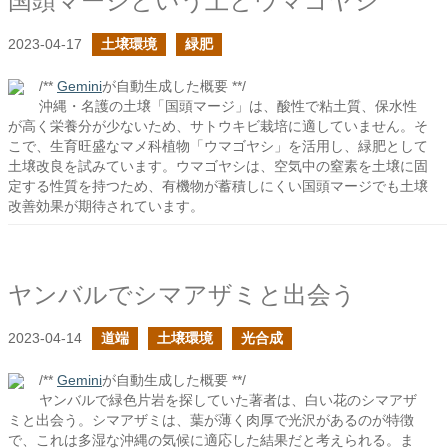
国頭マージという土とウマゴヤシ
2023-04-17
土壌環境
緑肥
/**
Gemini
が自動生成した概要 **/
沖縄・名護の土壌「国頭マージ」は、酸性で粘土質、保水性
が高く栄養分が少ないため、サトウキビ栽培に適していません。そ
こで、生育旺盛なマメ科植物「ウマゴヤシ」を活用し、緑肥として
土壌改良を試みています。ウマゴヤシは、空気中の窒素を土壌に固
定する性質を持つため、有機物が蓄積しにくい国頭マージでも土壌
改善効果が期待されています。
ヤンバルでシマアザミと出会う
2023-04-14
道端
土壌環境
光合成
/**
Gemini
が自動生成した概要 **/
ヤンバルで緑色片岩を探していた著者は、白い花のシマアザ
ミと出会う。シマアザミは、葉が薄く肉厚で光沢があるのが特徴
で、これは多湿な沖縄の気候に適応した結果だと考えられる。ま