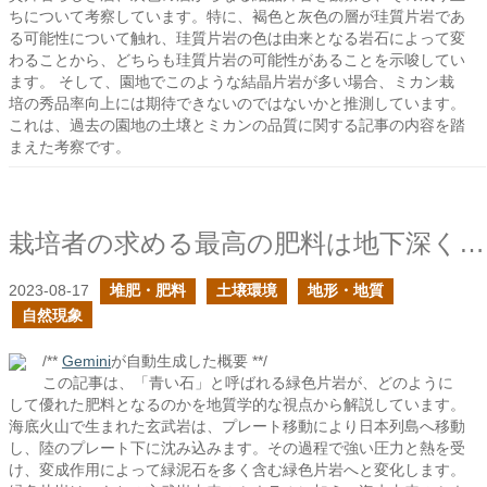
ちについて考察しています。特に、褐色と灰色の層が珪質片岩であ
る可能性について触れ、珪質片岩の色は由来となる岩石によって変
わることから、どちらも珪質片岩の可能性があることを示唆してい
ます。 そして、園地でこのような結晶片岩が多い場合、ミカン栽
培の秀品率向上には期待できないのではないかと推測しています。
これは、過去の園地の土壌とミカンの品質に関する記事の内容を踏
まえた考察です。
栽培者の求める最高の肥料は地下深くで形成される
2023-08-17
堆肥・肥料
土壌環境
地形・地質
自然現象
/**
Gemini
が自動生成した概要 **/
この記事は、「青い石」と呼ばれる緑色片岩が、どのように
して優れた肥料となるのかを地質学的な視点から解説しています。
海底火山で生まれた玄武岩は、プレート移動により日本列島へ移動
し、陸のプレート下に沈み込みます。その過程で強い圧力と熱を受
け、変成作用によって緑泥石を多く含む緑色片岩へと変化します。