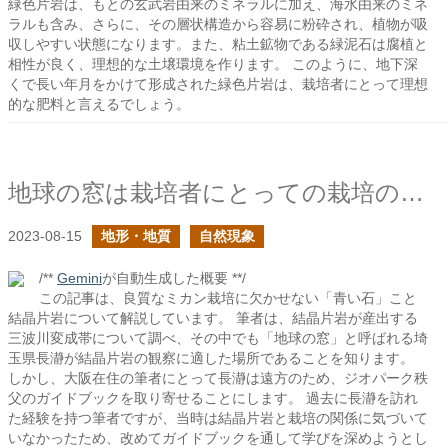
緑色片岩は、もとの玄武岩由来のミネラルに加え、海水由来のミネ
ラルも含み、さらに、その層状構造から容易に粉砕され、植物が吸
収しやすい状態になります。また、粘土鉱物である緑泥石は腐植と
相性が良く、理想的な土壌環境を作ります。 このように、地下深
くで長い年月をかけて形成された緑色片岩は、栽培者にとって理想
的な肥料と言えるでしょう。
地球の窓は栽培者にとっての栽培の教材でもある
2023-08-15
地形・地質
自然現象
/**
Gemini
が自動生成した概要 **/
この記事は、良質なミカン栽培に欠かせない「青い石」こと
結晶片岩について解説しています。 筆者は、結晶片岩が産出する
三波川変成帯について調べ、その中でも「地球の窓」と呼ばれる埼
玉県長瀞が結晶片岩の観察に適した場所であることを知ります。
しかし、大阪在住の筆者にとって長瀞は遠方のため、ジオパーク秩
父のガイドブックを取り寄せることにします。 過去に長瀞を訪れ
た経験を持つ筆者ですが、当時は結晶片岩と栽培の関係に気づいて
いなかったため、改めてガイドブックを通して学びを深めようとし