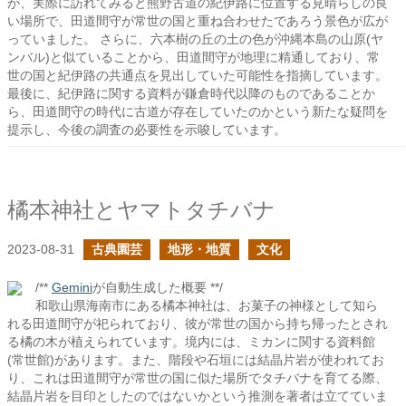
が、実際に訪れてみると熊野古道の紀伊路に位置する見晴らしの良
い場所で、田道間守が常世の国と重ね合わせたであろう景色が広が
っていました。 さらに、六本樹の丘の土の色が沖縄本島の山原(ヤ
ンバル)と似ていることから、田道間守が地理に精通しており、常
世の国と紀伊路の共通点を見出していた可能性を指摘しています。
最後に、紀伊路に関する資料が鎌倉時代以降のものであることか
ら、田道間守の時代に古道が存在していたのかという新たな疑問を
提示し、今後の調査の必要性を示唆しています。
橘本神社とヤマトタチバナ
2023-08-31
古典園芸
地形・地質
文化
/**
Gemini
が自動生成した概要 **/
和歌山県海南市にある橘本神社は、お菓子の神様として知ら
れる田道間守が祀られており、彼が常世の国から持ち帰ったとされ
る橘の木が植えられています。境内には、ミカンに関する資料館
(常世館)があります。また、階段や石垣には結晶片岩が使われてお
り、これは田道間守が常世の国に似た場所でタチバナを育てる際、
結晶片岩を目印としたのではないかという推測を著者は立てていま