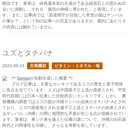
験談です。著者は、緑色凝灰岩の主成分である緑泥石との思わぬ出
会いに感動し、それを「栽培の神様に導かれた」と表現していま
す。 また、記事内では「田道間守が目指した常世の国はヤンバル
の事か？」という別の記事への言及がありますが、要約にあたりそ
の内容には触れていません。
ユズとタチバナ
2023-09-23
古典園芸
ビタミン・ミネラル・味
/**
Gemini
が自動生成した概要 **/
ブログ記事は、主要なカンキツであるユズの歴史と親子関係
に焦点を当てています。ユズは中国揚子江上流が原産とされ、平安
時代初期には日本へ伝来した比較的古いカンキツです。しかし、農
研機構の調査ではユズの親が沖縄ヤンバル由来のタチバナ-Aとされ
ており、ユズの原産地とされる揚子江上流とタチバナの由来とされ
るヤンバル（沖縄）の間に地理的な矛盾が生じる点が指摘されてい
ます。筆者は、東シナ海を越えた伝播の謎について、沖縄の旧石器
時代との関連性を示唆し、さらなる考察を促しています。