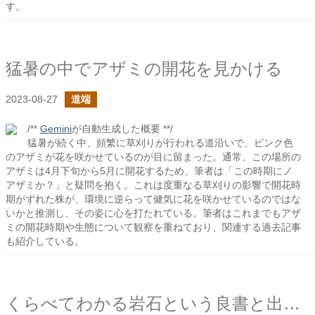
す。
猛暑の中でアザミの開花を見かける
2023-08-27
道端
/**
Gemini
が自動生成した概要 **/
猛暑が続く中、頻繁に草刈りが行われる道沿いで、ピンク色
のアザミが花を咲かせているのが目に留まった。通常、この場所の
アザミは4月下旬から5月に開花するため、筆者は「この時期にノ
アザミか？」と疑問を抱く。これは度重なる草刈りの影響で開花時
期がずれた株が、環境に逆らって健気に花を咲かせているのではな
いかと推測し、その姿に心を打たれている。筆者はこれまでもアザ
ミの開花時期や生態について観察を重ねており、関連する過去記事
も紹介している。
くらべてわかる岩石という良書と出会った