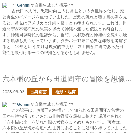
/**
Gemini
が自動生成した概要 **/
古代日本人は、黒潮の向こうに常世という異世界を信じ、死
と再生のイメージを重ねていました。黒潮の流れと種子島の例を見
ると、常世はアメリカと沖縄を指すとも考えられます。これは、田
道間守が不老不死の果実を求めて沖縄へ渡った伝説とも符合しま
す。沖縄貝塚時代の遺跡から、当時、大和政権と沖縄の交流を示唆
する痕跡も見つかっています。タチバナ栽培に必要な年数を考慮す
ると、10年という歳月は現実的であり、常世国が沖縄であった可
能性を裏付ける一つの根拠となるかもしれません。
六本樹の丘から田道間守の冒険を想像する
2023-09-02
古典園芸
地形・地質
/**
Gemini
が自動生成した概要 **/
この記事は、お菓子の神様として知られる田道間守が常世の
国から持ち帰ったとされる非時香菓を最初に植えた場所とされる
「六本樹の丘」を訪れた際の考察をまとめたものです。 著者は、
六本樹の丘が海から離れた山奥にあることに疑問を持っていました