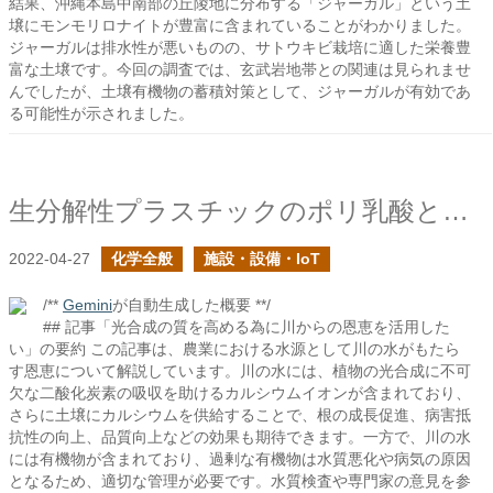
結果、沖縄本島中南部の丘陵地に分布する「ジャーガル」という土
壌にモンモリロナイトが豊富に含まれていることがわかりました。
ジャーガルは排水性が悪いものの、サトウキビ栽培に適した栄養豊
富な土壌です。今回の調査では、玄武岩地帯との関連は見られませ
んでしたが、土壌有機物の蓄積対策として、ジャーガルが有効であ
る可能性が示されました。
生分解性プラスチックのポリ乳酸とは何か？
2022-04-27
化学全般
施設・設備・IoT
/**
Gemini
が自動生成した概要 **/
## 記事「光合成の質を高める為に川からの恩恵を活用した
い」の要約 この記事は、農業における水源として川の水がもたら
す恩恵について解説しています。川の水には、植物の光合成に不可
欠な二酸化炭素の吸収を助けるカルシウムイオンが含まれており、
さらに土壌にカルシウムを供給することで、根の成長促進、病害抵
抗性の向上、品質向上などの効果も期待できます。一方で、川の水
には有機物が含まれており、過剰な有機物は水質悪化や病気の原因
となるため、適切な管理が必要です。水質検査や専門家の意見を参