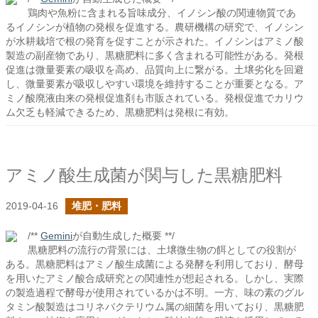
鶏肉や魚粉に含まれる旨味成分、イノシン酸の関連物質であ
るイノシンが植物の発根を促進する。農研機構の研究で、イノシン
が水耕栽培で根の発育を促すことが示された。イノシンはアミノ酸
製造の副産物であり、黒糖肥料に多く含まれる可能性がある。発根
促進は微量要素の吸収を高め、品質向上に繋がる。土壌劣化を回避
し、微量要素が吸収しやすい環境を維持することが重要となる。ア
ミノ酸廃液由来の発根促進剤も市販されている。発根促進でカリウ
ム欠乏も軽減できるため、黒糖肥料は発根に有効。
アミノ酸生成菌が関与した黒糖肥料
2019-04-16
堆肥・肥料
/**
Gemini
が自動生成した概要 **/
黒糖肥料の流行の背景には、土壌微生物の餌としての役割が
ある。黒糖肥料はアミノ酸生成菌による発酵を利用しており、酵母
を用いたアミノ酸合成研究との関連性が想起される。しかし、実際
の製造過程で酵母が使用されているかは不明。一方、味の素のグル
タミン酸製造はコリネバクテリウム属の細菌を用いており、黒糖肥