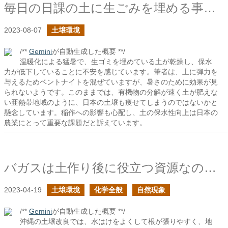
毎日の日課の土に生ごみを埋める事から感じる将来の不安
2023-08-07
土壌環境
/**
Gemini
が自動生成した概要 **/
温暖化による猛暑で、生ゴミを埋めている土が乾燥し、保水
力が低下していることに不安を感じています。筆者は、土に弾力を
与えるためベントナイトを混ぜていますが、暑さのために効果が見
られないようです。このままでは、有機物の分解が速く土が肥えな
い亜熱帯地域のように、日本の土壌も痩せてしまうのではないかと
懸念しています。稲作への影響も心配し、土の保水性向上は日本の
農業にとって重要な課題だと訴えています。
バガスは土作り後に役立つ資源なのでは？
2023-04-19
土壌環境
化学全般
自然現象
/**
Gemini
が自動生成した概要 **/
沖縄の土壌改良では、水はけをよくして根が張りやすく、地