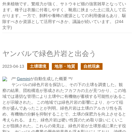
外来植物です。繁殖力が強く、サトウキビ畑の強害雑草となってい
ます。種子は衣服に付着しやすく、靴底に挟まった土に混入して広
がります。一方で、飼料や養蜂の蜜源としての利用価値もあり、駆
除すべきか資源として活用すべきか、議論が続いています。 (244
文字)
ヤンバルで緑色片岩と出会う
2023-04-13
土壌環境
地形・地質
自然現象
/**
Gemini
が自動生成した概要 **/
ヤンバルの緑色片岩を探訪し、その下の土壌を調査した。観
察の結果、団粒構造が形成されたフカフカの土が見つかり、この地
域では適切な管理により土壌中に有機物が蓄積する可能性があるこ
とが示唆された。 この地域では緑色片岩の影響により、かつて稲
作が盛んであったことが判明。緑色片岩は土壌のアルカリ性を高
め、有機物の分解を抑制することで、土壌の保肥力を向上させると
考えられる。 また、緑色片岩は硬い性質のため取り扱いにくいこ
とが指摘された。これらの発見は、緑色片岩が土壌形成に果たす役
割と、ヤンバルの農業の歴史的意義を浮き彫りにしており、沖縄の