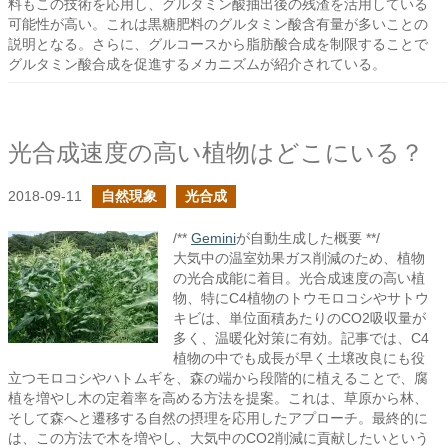
料もこの技術を応用し、グルタミン酸抽出後の残渣を活用している
可能性が高い。これは黒糖肥料のグルタミン酸含有量が多いことの
説明となる。さらに、グルコースから脂肪酸合成を制限することで
グルタミン酸合成を促進するメカニズムが紹介されている。
光合成速度の高い植物はどこにいる？
2018-09-11
自然現象
光合成
/**
Gemini
が自動生成した概要 **/
大気中の温室効果ガス削減のため、植物
の光合成能に着目。光合成速度の高い植
物、特にC4植物のトウモロコシやサトウ
キビは、単位面積あたりのCO2吸収量が
多く、温暖化対策に有効。記事では、C4
植物の中でも成長が早く土壌改良にも役
立つモロコシやハトムギを、森の端から段階的に植えることで、腐
植を増やし木の定着率を高める方法を提案。これは、草原から林、
そして森へと遷移する自然の摂理を応用したアプローチ。最終的に
は、この方法で木を増やし、大気中のCO2削減に貢献したいという