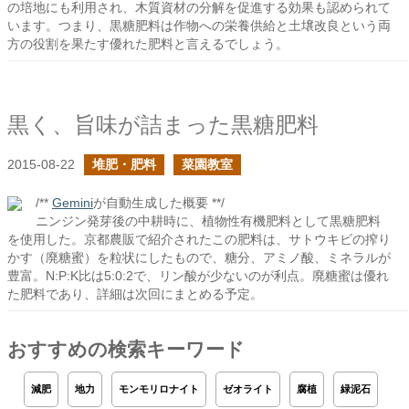
の培地にも利用され、木質資材の分解を促進する効果も認められて
います。つまり、黒糖肥料は作物への栄養供給と土壌改良という両
方の役割を果たす優れた肥料と言えるでしょう。
黒く、旨味が詰まった黒糖肥料
2015-08-22
堆肥・肥料
菜園教室
/**
Gemini
が自動生成した概要 **/
ニンジン発芽後の中耕時に、植物性有機肥料として黒糖肥料
を使用した。京都農販で紹介されたこの肥料は、サトウキビの搾り
かす（廃糖蜜）を粒状にしたもので、糖分、アミノ酸、ミネラルが
豊富。N:P:K比は5:0:2で、リン酸が少ないのが利点。廃糖蜜は優れ
た肥料であり、詳細は次回にまとめる予定。
おすすめの検索キーワード
減肥
地力
モンモリロナイト
ゼオライト
腐植
緑泥石