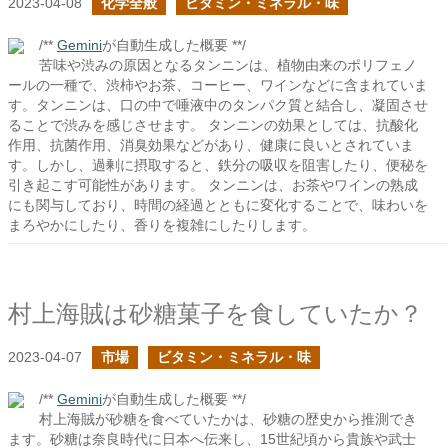
2023-04-08
化学全般
ビタミン・ミネラル・味
/**
Gemini
が自動生成した概要 **/
苦味や渋みの原因となるタンニンは、植物由来のポリフェノ
ールの一種で、渋柿やお茶、コーヒー、ワインなどに含まれていま
す。タンニンは、口の中で唾液中のタンパク質と結合し、凝固させ
ることで渋みを感じさせます。 タンニンの効果としては、抗酸化
作用、抗菌作用、消臭効果などがあり、健康に良いとされていま
す。しかし、過剰に摂取すると、鉄分の吸収を阻害したり、便秘を
引き起こす可能性があります。 タンニンは、お茶やワインの熟成
にも関与しており、時間の経過とともに変化することで、味わいを
まろやかにしたり、香りを複雑にしたりします。
村上海賊は砂糖菓子を食していたか？
2023-04-07
市場
ビタミン・ミネラル・味
/**
Gemini
が自動生成した概要 **/
村上海賊が砂糖を食べていたかは、砂糖の歴史から推測でき
ます。砂糖は奈良時代に日本へ伝来し、15世紀頃から貴族や武士