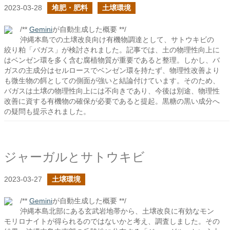
2023-03-28
堆肥・肥料
土壌環境
/**
Gemini
が自動生成した概要 **/
沖縄本島での土壌改良向け有機物調達として、サトウキビの
絞り粕「バガス」が検討されました。記事では、土の物理性向上に
はベンゼン環を多く含む腐植物質が重要であると整理。しかし、バ
ガスの主成分はセルロースでベンゼン環を持たず、物理性改善より
も微生物の餌としての側面が強いと結論付けています。そのため、
バガスは土壌の物理性向上には不向きであり、今後は別途、物理性
改善に資する有機物の確保が必要であると提起。黒糖の黒い成分へ
の疑問も提示されました。
ジャーガルとサトウキビ
2023-03-27
土壌環境
/**
Gemini
が自動生成した概要 **/
沖縄本島北部にある玄武岩地帯から、土壌改良に有効なモン
モリロナイトが得られるのではないかと考え、調査しました。その