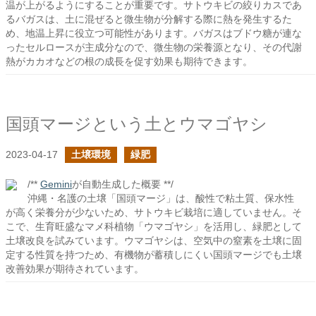
温が上がるようにすることが重要です。サトウキビの絞りカスであ
るバガスは、土に混ぜると微生物が分解する際に熱を発生するた
め、地温上昇に役立つ可能性があります。バガスはブドウ糖が連な
ったセルロースが主成分なので、微生物の栄養源となり、その代謝
熱がカカオなどの根の成長を促す効果も期待できます。
国頭マージという土とウマゴヤシ
2023-04-17
土壌環境
緑肥
/**
Gemini
が自動生成した概要 **/
沖縄・名護の土壌「国頭マージ」は、酸性で粘土質、保水性
が高く栄養分が少ないため、サトウキビ栽培に適していません。そ
こで、生育旺盛なマメ科植物「ウマゴヤシ」を活用し、緑肥として
土壌改良を試みています。ウマゴヤシは、空気中の窒素を土壌に固
定する性質を持つため、有機物が蓄積しにくい国頭マージでも土壌
改善効果が期待されています。