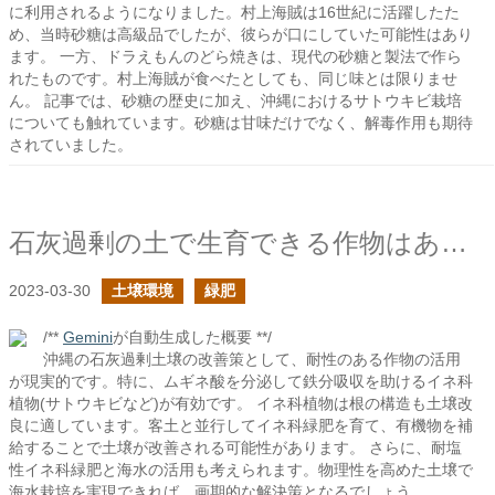
に利用されるようになりました。村上海賊は16世紀に活躍したた
め、当時砂糖は高級品でしたが、彼らが口にしていた可能性はあり
ます。 一方、ドラえもんのどら焼きは、現代の砂糖と製法で作ら
れたものです。村上海賊が食べたとしても、同じ味とは限りませ
ん。 記事では、砂糖の歴史に加え、沖縄におけるサトウキビ栽培
についても触れています。砂糖は甘味だけでなく、解毒作用も期待
されていました。
石灰過剰の土で生育できる作物はあるか？
2023-03-30
土壌環境
緑肥
/**
Gemini
が自動生成した概要 **/
沖縄の石灰過剰土壌の改善策として、耐性のある作物の活用
が現実的です。特に、ムギネ酸を分泌して鉄分吸収を助けるイネ科
植物(サトウキビなど)が有効です。 イネ科植物は根の構造も土壌改
良に適しています。客土と並行してイネ科緑肥を育て、有機物を補
給することで土壌が改善される可能性があります。 さらに、耐塩
性イネ科緑肥と海水の活用も考えられます。物理性を高めた土壌で
海水栽培を実現できれば、画期的な解決策となるでしょう。