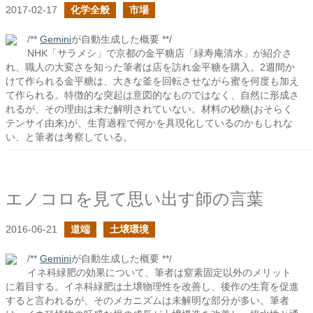
2017-02-17
化学全般
市場
/**
Gemini
が自動生成した概要 **/
NHK「サラメシ」で京都の金平糖店「緑寿庵清水」が紹介さ
れ、職人の大変さを知った筆者は店を訪れ金平糖を購入。2週間か
けて作られる金平糖は、大きな釜を回転させながら蜜を何度も加え
て作られる。特徴的な突起は意図的なものではなく、自然に形成さ
れるが、その理由は未だ解明されていない。材料の砂糖(おそらく
テンサイ由来)が、生育過程で何かを具現化しているのかもしれな
い、と筆者は考察している。
エノコロを見て思い出す師の言葉
2016-06-21
道端
土壌環境
/**
Gemini
が自動生成した概要 **/
イネ科緑肥の効果について、筆者は窒素固定以外のメリット
に着目する。イネ科緑肥は土壌物理性を改善し、後作の生育を促進
すると言われるが、そのメカニズムは未解明な部分が多い。筆者