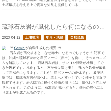
土壌環境を考える上で貴重な知見を提供している。
琉球石灰岩が風化したら何になるのか？
2023-04-12
土壌環境
地形・地質
自然現象
/**
Gemini
が自動生成した概要 **/
石灰岩が風化すると、なぜ赤土になるのでしょうか？ 記事で
は、沖縄の琉球石灰岩と島尻マージ（赤土）を例に、そのメカニズ
ムを解説しています。 琉球石灰岩は、サンゴや貝殻が堆積してで
きた岩石です。風化すると、石灰分は溶け出し、残った鉄分が酸化
して赤褐色になります。これが、島尻マージの正体です。 慶座絶
壁では、琉球石灰岩が風化し、赤土へと変化していく様子を間近で
観察できます。岩の隙間に根付く植物の周りには、風化した赤土が
見られます。 このように、石灰岩が風化すると、鉄分の酸化によ
り赤土が生成されるのです。