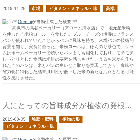
2019-11-25
市場
ビタミン・ミネラル・味
高槻
/**
Gemini
が自動生成した概要 **/
高槻市の高谷ベーカリー（アローム清水店）で、地元産米粉
を使った「米粉ロール」を食した。ブルーチーズの培養にフランス
パンが使われていたことからパンに興味を持ち、米粉パンの技術的
背景を知り、実食に至った。米粉ロールは、ほんのり茶色で、クラ
ムはホームベーカリーで焼いたパンよりも糊化しており、モチモチ
しっとりとした食感は米餅の要素を感じさせた。うるち米から作ら
れたこのパンは、米とパンの良いとこ取りを実現しており、食味や
省力化に特化した結果汎用性が低下した米の新たな活路となる可能
性を感じさせた。
人にとっての旨味成分が植物の発根を促進するか？
2019-09-05
堆肥・肥料
植物の形
ビタミン・ミネラル・味
/**
Gemini
が自動生成した概要 **/