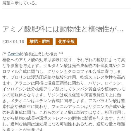
展望を示している。
アミノ酸肥料には動物性と植物性があるけれど、再考
2018-01-16
堆肥・肥料
化学全般
/**
Gemini
が自動生成した概要 **/
植物へのアミノ酸の効果は多岐に渡り、それぞれの種類によって異
なる影響を与えます。グルタミン酸は光合成産物の転流促進やクロ
ロフィル合成に関与し、グリシンもクロロフィル合成に寄与しま
す。プロリンは浸透圧調整や抗酸化作用、乾燥ストレス耐性を高め
ます。アラニンは同様に浸透圧調整に関わり、バリン、ロイシン、
イソロイシンは分枝鎖アミノ酸としてタンパク質合成や植物ホルモ
ンの前駆体となります。リジンは成長促進や病害抵抗性向上に働
き、メチオニンはエチレン合成に関与します。アスパラギン酸は窒
素代謝や糖新生に関わり、フェニルアラニンはリグニンの合成や花
の色素形成に関与。これらのアミノ酸は単独ではなく、相互作用し
ながら植物の成長や環境ストレスへの耐性に影響を与えます。ただ
し、過剰な施用は逆効果になる可能性もあるため、適切な量と種類
を選ぶことが重要です。