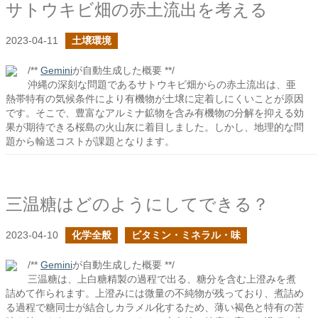
サトウキビ畑の赤土流出を考える
2023-04-11
土壌環境
/**
Gemini
が自動生成した概要 **/
沖縄の深刻な問題であるサトウキビ畑からの赤土流出は、亜
熱帯特有の気候条件により有機物が土壌に定着しにくいことが原因
です。そこで、豊富なアルミナ鉱物を含み有機物の分解を抑える効
果が期待できる桜島の火山灰に着目しました。しかし、地理的な問
題から輸送コストが課題となります。
三温糖はどのようにしてできる？
2023-04-10
化学全般
ビタミン・ミネラル・味
/**
Gemini
が自動生成した概要 **/
三温糖は、上白糖精製の過程で出る、糖分を含む上澄みを煮
詰めて作られます。上澄みには微量の不純物が残っており、煮詰め
る過程で糖同士が結合しカラメル化するため、薄い褐色と特有の苦