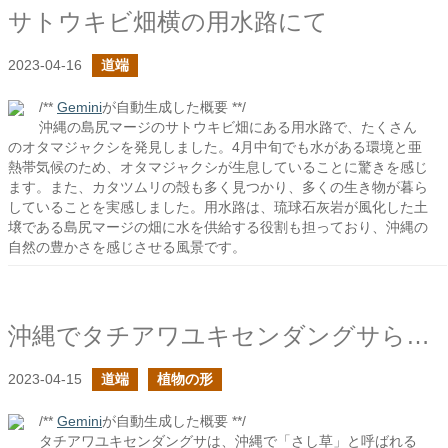
サトウキビ畑横の用水路にて
2023-04-16
道端
/**
Gemini
が自動生成した概要 **/
沖縄の島尻マージのサトウキビ畑にある用水路で、たくさん
のオタマジャクシを発見しました。4月中旬でも水がある環境と亜
熱帯気候のため、オタマジャクシが生息していることに驚きを感じ
ます。また、カタツムリの殻も多く見つかり、多くの生き物が暮ら
していることを実感しました。用水路は、琉球石灰岩が風化した土
壌である島尻マージの畑に水を供給する役割も担っており、沖縄の
自然の豊かさを感じさせる風景です。
沖縄でタチアワユキセンダングサらしき草をよく見かけた
2023-04-15
道端
植物の形
/**
Gemini
が自動生成した概要 **/
タチアワユキセンダングサは、沖縄で「さし草」と呼ばれる