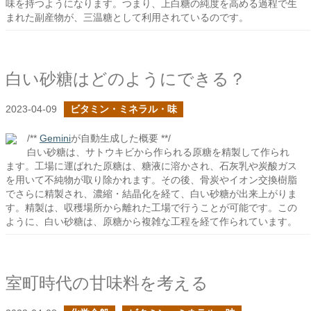
味を持つようになります。つまり、上白糖の純度を高める過程で生
まれた副産物が、三温糖として利用されているのです。
白い砂糖はどのようにできる？
2023-04-09
ビタミン・ミネラル・味
/**
Gemini
が自動生成した概要 **/
白い砂糖は、サトウキビから作られる原糖を精製して作られ
ます。工場に運ばれた原糖は、糖液に溶かされ、石灰乳や炭酸ガス
を用いて不純物が取り除かれます。その後、骨炭やイオン交換樹脂
でさらに精製され、濃縮・結晶化を経て、白い砂糖が出来上がりま
す。精製は、収穫場所から離れた工場で行うことが可能です。この
ように、白い砂糖は、原糖から複雑な工程を経て作られています。
室町時代の甘味料を考える