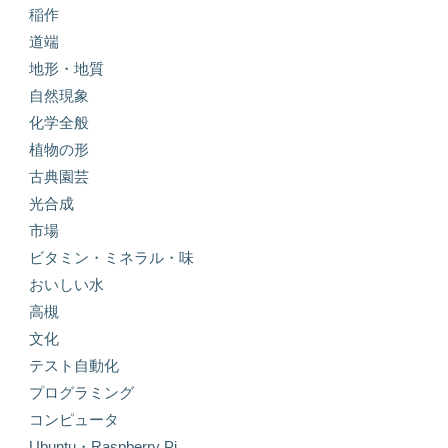
稲作
道端
地形・地質
自然現象
化学全般
植物の形
古典園芸
光合成
市場
ビタミン・ミネラル・味
おいしい水
高槻
文化
テスト自動化
プログラミング
コンピュータ
Ubuntu・Raspberry Pi