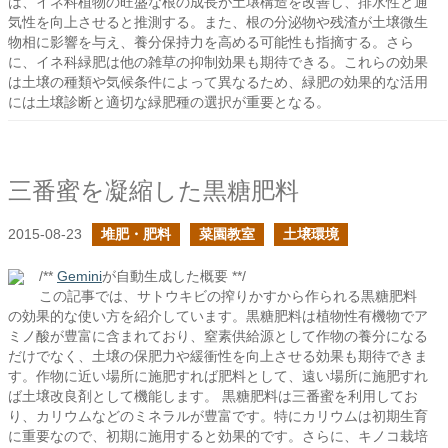
は、イネ科植物の旺盛な根の成長が土壌構造を改善し、排水性と通
気性を向上させると推測する。また、根の分泌物や残渣が土壌微生
物相に影響を与え、養分保持力を高める可能性も指摘する。さら
に、イネ科緑肥は他の雑草の抑制効果も期待できる。これらの効果
は土壌の種類や気候条件によって異なるため、緑肥の効果的な活用
には土壌診断と適切な緑肥種の選択が重要となる。
三番蜜を凝縮した黒糖肥料
2015-08-23
堆肥・肥料
菜園教室
土壌環境
/**
Gemini
が自動生成した概要 **/
この記事では、サトウキビの搾りかすから作られる黒糖肥料
の効果的な使い方を紹介しています。黒糖肥料は植物性有機物でア
ミノ酸が豊富に含まれており、窒素供給源として作物の養分になる
だけでなく、土壌の保肥力や緩衝性を向上させる効果も期待できま
す。作物に近い場所に施肥すれば肥料として、遠い場所に施肥すれ
ば土壌改良剤として機能します。 黒糖肥料は三番蜜を利用してお
り、カリウムなどのミネラルが豊富です。特にカリウムは初期生育
に重要なので、初期に施用すると効果的です。さらに、キノコ栽培