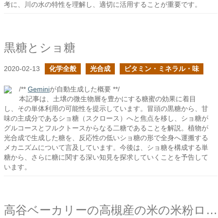
考に、川の水の特性を理解し、適切に活用することが重要です。
黒糖とショ糖
2020-02-13
化学全般
光合成
ビタミン・ミネラル・味
/**
Gemini
が自動生成した概要 **/
本記事は、土壌の微生物層を豊かにする糖蜜の効果に着目
し、その単体利用の可能性を提示しています。冒頭の黒糖から、甘
味の主成分であるショ糖（スクロース）へと焦点を移し、ショ糖が
グルコースとフルクトースからなる二糖であることを解説。植物が
光合成で生成した糖を、反応性の低いショ糖の形で全身へ運搬する
メカニズムについて言及しています。今後は、ショ糖を構成する単
糖から、さらに糖に関する深い知見を探求していくことを予告して
います。
高谷ベーカリーの高槻産の米の米粉ロール