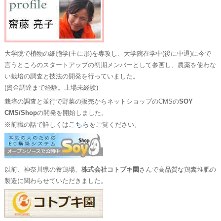
大学院で植物の細胞学(主に形)を専攻し、大学院在学中(後に中退)に今で
言うところのスタートアップの初期メンバーとして参画し、農薬を使わな
い栽培の調査と技法の開発を行っていました。
(資金調達まで経験。上場未経験)
栽培の調査と並行で野菜の販売からネットショップのCMSの
SOY
CMS/Shop
の開発を開始しました。
こちら
※前職の話で詳しくは
をご覧ください。
以前、神奈川県の養鶏場、
株式会社コトブキ園
さんで高品質な鶏糞堆肥の
製造に関わらせていただきました。